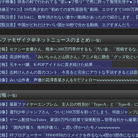
ガチ映像】田舎の村で行われてる ”逆レ●プ祭り” で男に跨って無理矢理チ●
スタ99のセイウンスカイの次ぐらいに強いセイちゃん。
ライディング・デュエル！アクセラレーション！」のショート動画を...
無修正マ○コ】10代美少女の ”初めての女性器脱毛” 動画、エロすぎて1000
コ 他
閲覧注意】TikTokに、数年消されない激ヤバ動画があったので紹介します…
小原鞠莉にファブリーズぶっかけられたい【Aqours】
れない運転、限界突破ｗｗｗｗｗｗｗｗｗ
閲覧注意】中国がどれだけヤバい国か30秒で分かる動画、エグすぎんだろ・
女優さん、熊本へ300万円寄付するも「汚い金」「投稿するな」と...
ィアナってE3-3とE3-4、どっちで掘ってるでち？
ルファモザイク＠ネットニュースのまとめ
[一覧]
っ、ワイ氏の「貯金」・・・多すぎ・・・？
警告。「戦犯国家に戻ろうとしている日本に軍事的選択肢を検討」
悲報】セクシー女優さん、熊本へ300万円寄付するも「汚い金」「投稿するな
の野党「消費税減税するので投票よろしく！！」→現在の野党「消費...
物議】高須幹弥氏、『みいちゃんと山田さん』アニメ化に懸念「グッズ化とい
が急に動かなくなった
を誇った「週刊少年ジャンプ」、発行部数が初の100万部割れ
悲報】元キャバ嬢、K-POPアイドルに貢ぎ続けた結果……
ージャ、ガチでエグいってwwwwwww
悲報】志村けんさんの昔のコント、今見ると完全にアウトな手法すぎると話題
田 「志を高くJ1に」岩瀬社長が抱負を語る
ickup05154348】
画像】みい山作者、声優の花澤香菜さんをXでフォローwwwwwwwwwwwwwww
ムブレム 万紫千紅』主人公の見た目を変えられるのは久しぶりだな
ドカップより不正選挙が先だ！」光化門での街頭応援に批判殺到
掲示板「日本、まだ池で氷を作ってた」
速報
[一覧]
一のアホ「地雷踏んでもさ！一瞬で足引けば問題なくね？ｗ」⇒ 実...
leのエンジニア「最近AIで仕事がつまらなくなった」
画像】最新ファイヤーエンブレム、主人公の性別が「Type-A」と「Type-B」
うがいいですね」私「やります！でも一つだけお願いがあります」→...
画像】週刊少年ジャンプさん ついに100万部を割ってしまう。何故ジャンプ
6日10:20～ 中日－ロッテ
「もし可能なら修学旅行や平和学習の小学生に腐敗した遺体の臭いを...
画像】ゲーム配信YouTuber、家賃8万円の部屋で深夜配信→管理会社から厳
クリスタルパレスへ加入！！プレシーズン参加から本契約へ！
急募】「国内評価:S、海外評価:G」 ←思い浮かべたモノwwwwwwww
鉄血のオルフェンズ「泥臭いです、主人公が悩まず撃ちます」←これ...
悲報】FFプロデューサー「FF6やFF8のリメイクを作るなら4部か5部作になり
erさん、意図せず職質から逃げてしまうｗｗｗｗｗｗｗｗ