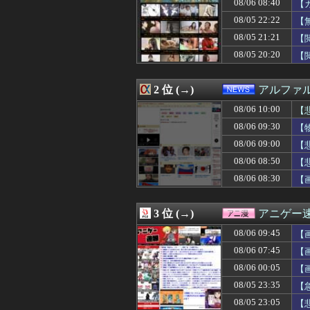
08/06 08:40
【
08/06 10:01
【ウマ娘】ダビ
08/06 10:00
【遊戯王情報】「
08/05 22:22
【
08/06 10:00
【艦これ】シロッ
08/05 21:21
【
08/06 10:00
【ラブライブ！】
08/05 20:20
08/06 10:00
【動画】かもし
【
08/06 10:00
【悲報】セクシー
08/06 10:00
【艦これ】インデ
2 位 (→)
アルファ
08/06 10:00
【画像あり】え
08/06 10:00
北朝鮮、日本に
08/06 10:00
【
08/06 10:00
衆院選でほぼ全て
08/06 09:30
【
08/06 10:00
【悲報】ジ・O
08/06 10:00
かつて650万部
08/06 09:00
【
08/06 10:00
乃木坂の美人マネ
08/06 08:50
【
08/06 10:00
ブラウブリッツ秋
【P
08/06 08:30
【
08/06 10:00
『ファイアーエ
08/06 10:00
韓国人「ワール
08/06 10:00
【朗報】韓国の
3 位 (→)
アニゲー
08/06 10:00
【閲覧注意】世界
08/06 09:59
【悲報】Goog
08/06 09:45
【
08/06 09:57
先生「切開したほ
08/06 07:45
【
08/06 09:56
二軍試合実況 8月
08/06 09:55
08/06 00:05
元原爆資料館館長
【
08/06 09:54
【速報】冨安が
08/05 23:35
【
08/06 09:48
【朗報】ガンダム
08/05 23:05
【
08/06 09:47
【衝撃】Vtub