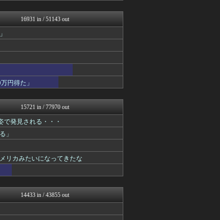
まとめCUP
まとめたニュース
16931 in / 51143 out
ゴールデンタイムズ
」
NEWSまとめもりー｜2c...
浮気ちゃんねる
海外の万国反応記＠海外の反...
BIPブログ
ラビット速報
ガハろぐNewsヽ(･ω･...
0万円得た」
フィルダースチョイス
なんJミュージアム
スコールちゃんねる｜２ちゃ...
15721 in / 77970 out
おーるじゃんる
姿で発見される・・・
コノユビニュース｜みんなの...
おうち速報
る」
トレンドの通り道
ぶる速-VIP
修羅場ライフ速報
メリカみたいになってきたな
げぇ速
アニチャット
女子アナお宝画像速報－5c...
ポリー速報
14433 in / 43855 out
今日速2ch
子育てちゃんねる
不思議.net - 5ch...