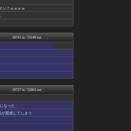
わんこーる速報！
マジ？ｗｗｗｗ
大艦巨砲主義！
watch＠２ちゃんねる
」
いたしん！
修羅の華-家庭・生活まとめ
HANO-K
mutyunのゲーム+αブ...
10741 in / 33149 out
痛いニュース(ﾉ∀`)
資格ちゃんねる
PlaySphere | ...
なんJ PRIDE
ウマ娘まとめ速報うまろぐ
オーバージョイド！
スターライト速報 -遊戯王...
オレ的ゲーム速報＠刃
あぁ^～こころがぴょんぴょ...
ラーメン速報｜2chまとめ...
10727 in / 52063 out
ヒーローNEWS
コンテンツ・声優 | ラブ...
アルファルファモザイク＠ネ...
になった
ゲーム実況者速報＠YouT...
国民が賛成してしまう
ぐら速 -声優まとめ速報-
ほんわかMkⅡ
ぴこ速(〃'∇'〃)？