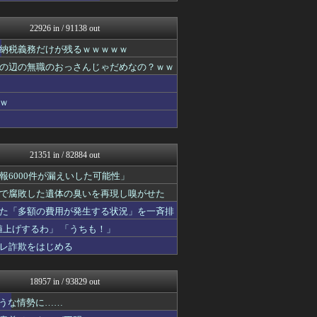
なんJ PRIDE
アナ速‐女子アナ画像速報
22926 in / 91138 out
アニゲー速報
WorldFootball...
納税義務だけが残るｗｗｗｗｗ
【サッカー まとめ】サカラ...
の辺の無職のおっさんじゃだめなの？ｗｗ
ハウメニージャパン！
ガジェット2ch
スコールちゃんねる｜２ちゃ...
ｗ
修羅ママ速報
ふぇー速
おーるじゃんる
鬼女はみた -修羅場・恋愛...
21351 in / 82884 out
ふぇー速
政経ワロスまとめニュース♪
6000件が漏えいした可能性」
不思議.net - 5ch...
で腐敗した遺体の臭いを再現し嗅がせた
わんこーる速報！
た「多額の費用が発生する状況」を一斉排
世界の憂鬱 海外・韓国の反...
筋肉速報
上げするわ」 「うちも！」
いたしん！
レ詐欺をはじめる
アナ速‐女子アナ画像速報
えっ!?またここのサイト?
おうまがタイムズ
18957 in / 93829 out
コリアル
BIPブログ
ような情勢に……
なんJ PRIDE