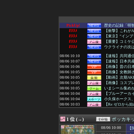
PickUp!
歴史の記録「明
ｵﾇﾇﾒ
【衝撃】これがA
ｵﾇﾇﾒ
【東京】“インプラ
ｵﾇﾇﾒ
【重要】コミケ
ｵﾇﾇﾒ
ウクライナの次
08/06 10:10
【速報】共同通信
08/06 10:07
【速報】日本共産
08/06 10:06
【画像】昔の日
08/06 10:05
【画像】女教師さ
08/06 10:05
【動画】次期AK
08/06 10:05
【画像】コスプ
08/06 10:05
いまシール集め
08/06 10:04
【ブルーアーカ
08/06 10:04
小久保ホークス
08/06 10:03
【Re:ゼロから
08/06 10:02
【GジェネE】
08/06 10:01
タブレットのバ
1 位 (→)
ポッカキ
08/06 10:01
【画像】植毛し
08/06 10:01
【画像】覇権漫画
08/06 10:00
【
08/06 10:01
【驚愕】エッチ