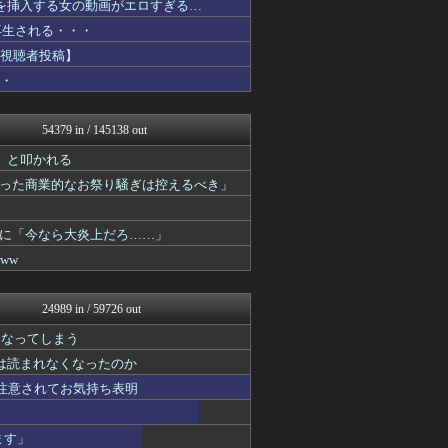
コを挿入する女の動画がエロすぎる…
ウマ娘まとめ速報うまろぐ
スターライト速報 -遊戯王...
万再生される・・・
あ艦これ ～艦隊これくしょ...
【視聴者投稿】
コンテンツ・声優 | ラブ...
・・
ラビット速報
アルファルファモザイク＠ネ...
艦これ速報 艦隊これくしょ...
54379 in / 145138 out
投資ちゃんねる
痛いニュース(ﾉ∀`)
」と叩かれる
オレ的ゲーム速報＠刃
った商業的なお祭り騒ぎは控えるべき」
マジキチ速報
みそパンNEWS
乃木通 乃木坂46櫻坂46...
に「今なら大炎上だろ……」
footballnet【サ...
ww
けおけお速報
韓国ニュース反応まとめ
ニチカン！
24989 in / 59726 out
ポッカキット
かせまと！
になってしまう
素敵な鬼女様
は読まれなくなったのか
まとめロッテ！
国難にあってもの申す！！
重注意されてお気持ち表明
サカサカ10【サッカーまと...
アニはつ -アニメ発信場-
ます」
スマブラ屋さん | スマブ...