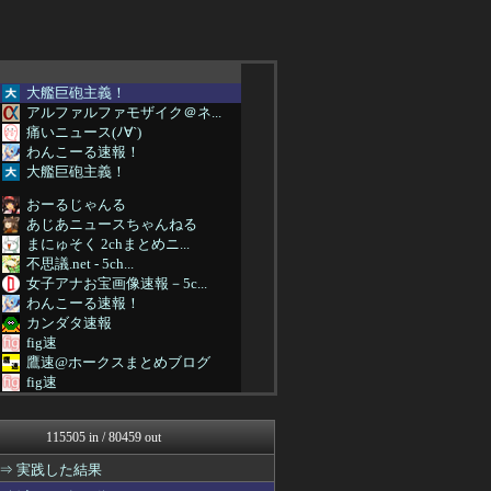
大艦巨砲主義！
アルファルファモザイク＠ネ...
痛いニュース(ﾉ∀`)
わんこーる速報！
大艦巨砲主義！
おーるじゃんる
あじあニュースちゃんねる
まにゅそく 2chまとめニ...
不思議.net - 5ch...
女子アナお宝画像速報－5c...
わんこーる速報！
カンダタ速報
fig速
鷹速@ホークスまとめブログ
fig速
GUNDAM.LOG｜ガン...
PCパーツまとめ
115505 in / 80459 out
なんJ PRIDE
VIPPER速報
⇒ 実践した結果
凹凸ちゃんねる 発達障害・...