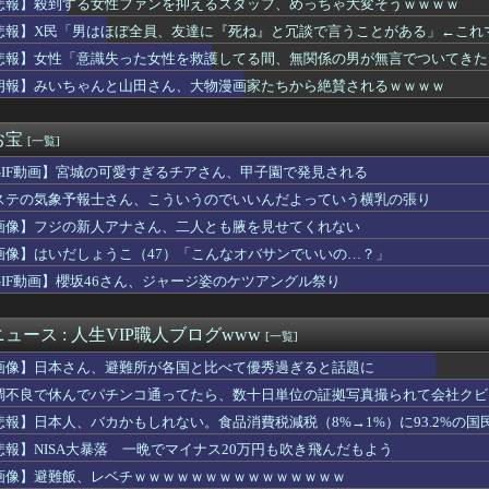
悲報】殺到する女性ファンを抑えるスタッフ、めっちゃ大変そうｗｗｗｗ
はほぼ全員、友達に『死ね』と冗談で言うことがある」←これマジ？...
悲報】X民「男はほぼ全員、友達に『死ね』と冗談で言うことがある」←これ
は日本とかいうやついるけどどういう理屈なの？
期の輸出額最高 2年連続で更新、8977億円 農水省「...
悲報】女性「意識失った女性を救護してる間、無関係の男が無言でついてきた
ギリスの女の子(23)「体を使って話しましょう…
朗報】みいちゃんと山田さん、大物漫画家たちから絶賛されるｗｗｗｗ
輪対策で駐輪場を有料化した。すると「お客様の声」に「毎日ここに...
A」の買収と大規模削減計画が物議！海外ゲーマー「10年間ずっと...
ゥーンレイダースさん、もうリズム天国にアマゾンランキングで敗北...
お宝
[一覧]
員が番組出演者から性被害
GIF動画】宮城の可愛すぎるチアさん、甲子園で発見される
地PV、ヤラセが判明してめっちゃ炎上wwwwwwwwwwww...
イバルゲーム 『Dune: Awakening デューン：...
ステの気象予報士さん、こういうのでいいんだよっていう横乳の張り
子「猫は純粋、嘘をつかない」
画像】フジの新人アナさん、二人とも腋を見せてくれない
ツと苫小牧どちらに住めばいいんだこれは…
ーター。彼女は23歳・モデル体型・収入は俺の倍。 彼女「（俺）...
画像】はいだしょうこ（47）「こんなオバサンでいいの…？」
デュエル】イラスト違い「朔夜しぐれ」が手に入るジェムパックはK...
GIF動画】櫻坂46さん、ジャージ姿のケツアングル祭り
組出演者、NHK職員に性加害してPTSDに追い込み休職させてい...
頃に出会った小学生と大人になってから再会し結婚した男、大炎上ｗ...
ど冷やし中華って言うほどうまくないよね
ュース : 人生VIP職人ブログwww
[一覧]
マントの戦士」シーズン２ 感想まとめ
画像】日本さん、避難所が各国と比べて優秀過ぎると話題に
】【画像】ペストマスク・セラス【蓮ノ空】
嬢、K-POPアイドルに貢ぎ続けた結果……
調不良で休んでパチンコ通ってたら、数十日単位の証拠写真撮られて会社クビ
グループはなぜ任天堂からあそこまで寵愛されるんだ？
悲報】日本人、バカかもしれない。食品消費税減税（8%→1%）に93.2%の
少女声優の大西沙織ちゃん、34歳の誕生日を迎える・・・
悲報】NISA大暴落 一晩でマイナス20万円も吹き飛んだもよう
サウナみたいになってるしエアコンで冷えるまでの苦痛の時間ヤバい...
同人開発者、売上の入金を銀行に拒否され受け取れず、多額の納税義...
画像】避難飯、レベチｗｗｗｗｗｗｗｗｗｗｗｗｗｗｗ