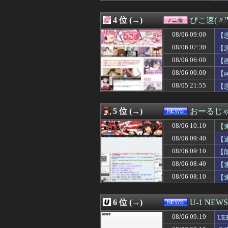
08/06 09:46
政府「高市早苗
08/06 09:46
【動画】あのちゃ
4 位 (→)
ぴこ速(〃'
08/06 09:45
【画像】最新ファイ
08/06 09:45
◆SPL◆レンジ
08/06 09:00
【
08/06 09:45
【謎】森保監督「
08/06 07:30
【
08/06 09:44
韓国人「韓国が熊
ｗ
08/06 06:00
08/06 09:42
充電ケーブルっ
【
08/06 09:42
8万が12万円「
08/06 00:00
【
08/06 09:40
トメ「私ちゃんコ
08/05 21:55
【
08/06 09:40
仕事を嫌々やり
08/06 09:40
【速報】元原爆資
08/06 09:39
俺「このLINE
5 位 (→)
おーるじ
08/06 09:39
兄貴と同じ会社
08/06 09:38
【悲報】若年男性
08/06 10:10
【
08/06 09:35
社内会議で「施
08/06 09:40
【
08/06 09:35
【悲報】殺到す
い
08/06 09:10
08/06 09:35
韓国人「青年失業
【
08/06 09:34
【動画】水着ま
除
08/06 08:40
【
08/06 09:33
津田美波ちゃん
08/06 08:10
【
08/06 09:33
【朗報】在阪局
08/06 09:33
【衝撃】26歳
08/06 09:31
【悲報】有吉、
6 位 (→)
U-1 NEWS
08/06 09:31
韓国人「このまま
08/06 09:31
【画像】明らか
08/06 09:19
U
08/06 09:31
ショウヘイオオ