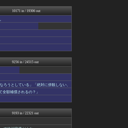
ファイターズ王国＠日ハムま...
妹はVIPPER
ああ言えばForYou
10171 in / 19306 out
乃木通 乃木坂46櫻坂46...
。
パチンコ・パチスロ.com
すまいる(^-^)ぶろぐ
VTuberNews
アイドル・女子アナ★吟じま...
ポーランドボール 翻訳
みそパンNEWS
常識的に考えた
ウマ娘うまぴょい速報
9256 in / 24515 out
なろうとしている」「絶対に傍観しない、
って全額補償されるの？」
9193 in / 22321 out