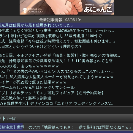
最新記事情報 - 08/06 10:11
智光秀は信長から最も信用されていました」
I生成じゃなく実写という事実 #AIの動画であってほしかったも...
ント壊れた”恐喝か 実際は装着なし 55歳男逮捕「100件で...
公式、注意喚起「今年は並ぶ時間増えます。移動距離も伸びます。」
は日本とかいうやついるけどどういう理屈なの？
に天罰、不正アクセスが発覚「職員・加盟社・取引先などの情報60...
党、沖縄県知事選で公職選挙法違反！！！ 110番通報されても辞...
本人の水着、ゑっちｗｗｗｗｗｗｗ
ん「年頃の男の子がいちばん"オカズ"になるのはこれでしょ･･･...
B48に加入濃厚な大型美人ルーキーが発見されてしまうｗｗｗｗｗ...
レイヤーが死ぬ気で痩せた結果ｗｗｗｗ
がブームらしいが元祖はビックリマンシール
イブ】リボルテック「モエ」可動フィギュア【近日予約開始】
、楽天戦を除いて勝率６割到達
始める異世界生活】デザインココ「エミリア ウェディングドレスV...
ケンタウロス形態も耐久なんですか？？？
ッテリーが膨らんで画面が剥がれてきたんやが
ット
てフサフサになったいしだ壱成さんの最新画像ｗｗｗｗｗｗ
[一覧]
ワンピースの主人公モンキー・D・ルフィさん、変わり果てた姿で発...
閲覧注意】世界一のアホ「地雷踏んでもさ！一瞬で足引けば問題なくね？ｗ」
なことを考えると『くしゃみ』が出る人、結構いると判明