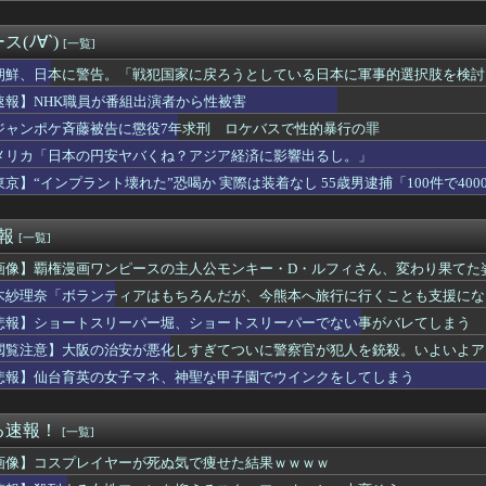
直しがエロいクラスの女子と初Hしたらこうなるwww
」に世界中から注文殺到、１兆５０００億円で工場増築へ
(ﾉ∀`)
[一覧]
n、デザイン改悪か
『完全終了』のお知らせ・・・・・
朝鮮、日本に警告。「戦犯国家に戻ろうとしている日本に軍事的選択肢を検討
て妻が3年前から不倫していた事実が発覚。仮面夫婦に近い俺ら夫婦...
速報】NHK職員が番組出演者から性被害
らの国で異性の服を着てたらどう思われる？」
ジャンポケ斉藤被告に懲役7年求刑 ロケバスで性的暴行の罪
さん、お乳で男の子をパイズリwwwwwwwww
栄田、セクシー女優を中傷するネット民を痛烈批判！「車の中臭そう」
メリカ「日本の円安ヤバくね？アジア経済に影響出るし。」
シに1匹300円の賞金をかけた高崎市、初日に1170匹持ち込...
東京】“インプラント壊れた”恐喝か 実際は装着なし 55歳男逮捕「100件で400
備しない理由って何？
「わたしの足太いですか···？」ﾊﾟｼｬ
RU視聴者が選ぶ二郎系ランキング2026が発表されるｗｗｗ
速報
[一覧]
斎藤知事が執拗に攻撃されている理由判明、県民も知らなかった「多...
画像】覇権漫画ワンピースの主人公モンキー・D・ルフィさん、変わり果てた
ンポケ斉藤被告に懲役7年を求刑 被害女性「安心して眠りたい」「...
氏が絡んできたDQN相手に終始謝りたおしててダサすぎる。正直か...
木紗理奈「ボランティアはもちろんだが、今熊本へ旅行に行くことも支援にな
葉：くろのわが宇宙食のおもちに大興奮！二人の意気投合っぷりが最高
悲報】ショートスリーパー堀、ショートスリーパーでない事がバレてしまう
大学の卒論、低脳すぎて終わるwwww
後、母になぜ私たちに厳しかったのか尋ねた。すると「本当は世の中...
閲覧注意】大阪の治安が悪化しすぎてついに警察官が犯人を銃殺。いよいよア
エ』のAIチャットRPGが8月に配信
悲報】仙台育英の女子マネ、神聖な甲子園でウインクをしてしまう
火舞さん、調整で横乳がめっちゃ見えるようになるｗｗｗ
回こういう"恵体メロン"お姉さん(35)を指名してしまうんやが...
グの灯、ガチで消えそう
る速報！
[一覧]
しぶりに元カノのインスタ見た結果とんでもないことになってた・・...
画像】コスプレイヤーが死ぬ気で痩せた結果ｗｗｗｗ
の駅に鳩ジジイが現れるようになって嫌になるわ
従姉妹が泊まりに来た結果ｗｗｗｗｗｗｗｗｗｗｗｗｗｗｗ