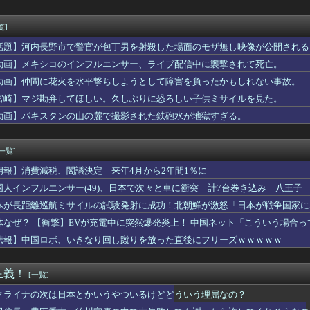
幌日大、仙台育英相手に善戦も初戦敗退
、5kg1150円wwww
さTOP10教えたるｗｗｗｗｗ
覧]
﨑桜ちゃん、ガチでエグいってwwwwwww
話題】河内長野市で警官が包丁男を射殺した場面のモザ無し映像が公開される
タ大宮駅前店の神セレコーナーがアツいと個人的に話題 半個室島+...
ふと元カレのことが懐かしくなって恋愛関係のスレを読み漁ってたの...
動画】メキシコのインフルエンサー、ライブ配信中に襲撃されて死亡。
ゼの登録者100万人記念グッズに折りたたみ傘『傘で草』『晴れて...
動画】仲間に花火を水平撃ちしようとして障害を負ったかもしれない事故。
横から乳見えそう！おっぱい過ぎてボタン弾け飛びそう
宮崎】マジ勘弁してほしい。久しぶりに恐ろしい子供ミサイルを見た。
ツがバカンスに行くよ【ポーランドボール】
本の社会保障、岐路に 財源5兆円見通し立たず
動画】パキスタンの山の麓で撮影された鉄砲水が地獄すぎる。
月連続プラス 21年以来、6月1.6%
でアナボ今はダメなの？
[一覧]
朗報】消費減税、閣議決定 来年4月から2年間1％に
国人インフルエンサー(49)、日本で次々と車に衝突 計7台巻き込み 八王子
本が長距離巡航ミサイルの試験発射に成功！北朝鮮が激怒「日本が戦争国家に
ず後悔させる」
体なぜ？ 【衝撃】EVが充電中に突然爆発炎上！ 中国ネット「こういう場合
悲報】中国ロボ、いきなり回し蹴りを放った直後にフリーズｗｗｗｗｗ
主義！
[一覧]
クライナの次は日本とかいうやついるけどどういう理屈なの？