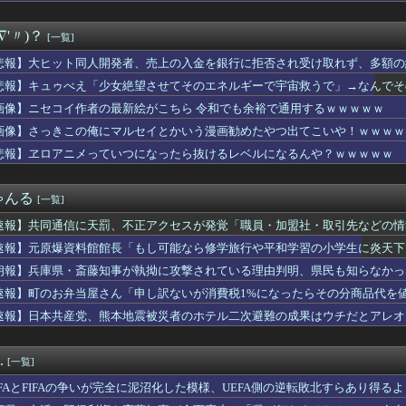
・熊本視察動画にBGMをつけたのは国民に分かりやすくするため」
ん、また我々をシコらすｗｗｗｗｗｗｗｗｗｗｗｗｗｗｗｗｗｗｗｗ...
∇'〃)？
[一覧]
ヤーエンブレム、主人公の性別が「Type-A」と「Type-...
ャース、ハノーファー96MF横田大輔の加入を発表！
悲報】大ヒット同人開発者、売上の入金を銀行に拒否され受け取れず、多額の
続投の謎」 JFAのドン・田嶋幸三に直撃 「目標達成できなか...
悲報】キュゥべえ「少女絶望させてそのエネルギーで宇宙救うで」→なんでそ
本地震で飲料水1万本送ったら日本人は韓国産の水は〇〇だと言いま...
ｗｗ
てどこ見て選べばいいの？
画像】ニセコイ作者の最新絵がこちら 令和でも余裕で通用するｗｗｗｗｗ
とても払えず」相次ぐ家賃値上げ、どうすれば・・・？
画像】さっきこの俺にマルセイとかいう漫画勧めたやつ出てこいや！ｗｗｗｗ
レ知ってる？やってあげるね」「『秘』がたくさん！」→「たかがゲ...
悲報】ヱロアニメっていつになったら抜けるレベルになるんや？ｗｗｗｗｗ
続けた結果w
料館館長「もし可能なら修学旅行や平和学習の小学生に炎天下で腐敗...
、本当にただの同僚？」嫁「深い意味なんてないよ」→やり取りを見...
ゃんる
[一覧]
で就職してるんだけど・・・
が自信喪失してしまった原因が判明 → ………
速報】共同通信に天罰、不正アクセスが発覚「職員・加盟社・取引先などの情報
術」を「せじゅつ」と読んだら中途社員にすら笑われたｗｗｗｗｗｗ
速報】元原爆資料館館長「もし可能なら修学旅行や平和学習の小学生に炎天下
る女性ファンを抑えるスタッフ、めっちゃ大変そうｗｗｗｗ
」
率7.0%の韓国で日本が韓国人の海外就業先国家で1位に！」→「...
朗報】兵庫県・斎藤知事が執拗に攻撃されている理由判明、県民も知らなかっ
んさん、波が迫るも可愛くダンスして乗り切る
速報】町のお弁当屋さん「申し訳ないが消費税1%になったらその分商品代を値
のおっぱいふざけすぎワロタｗｗｗｗ
速報】日本共産党、熊本地震被災者のホテル二次避難の成果はウチだとアレオ
の女子アナさん、在京局よりレベルが高くなってしまう
年上な主婦のクリを舐めまくって喜ばせた結果ｗｗｗｗｗｗｗｗｗｗｗ
一般人に「ド正論」を叩きつけて炎上ｗｗｗｗｗｗｗｗ
.
[一覧]
いけば、韓国経済が日本を完全に圧倒することになるのは既定路線で...
にチンポ味わった後のメスガキ、変化を遂げる
EFAとFIFAの争いが完全に泥沼化した模様、UEFA側の逆転敗北すらあり得る
タニ、MVPに黄色信号ｗｗｗｗｗｗｗｗｗｗ