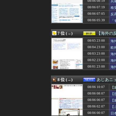
08/06 08:19
兵
08/06 09:30
SCでとうとうセ
08/06 07:19
格
08/06 09:30
ゲームの中でゲ
08/06 09:30
女性を殺害し山
08/06 07:05
反
08/06 09:30
【原神】必死にサ
08/06 05:39
「
08/06 09:30
【サッカー】FI
が
08/06 09:30
【物議】高須幹弥
08/06 09:29
旦那「一緒に夕飯
7 位 (→)
【海外の
08/06 09:29
【悲報】大ヒット
08/06 09:29
08/05 23:00
【ＬＰＧ】「イオ
海
08/06 09:25
韓国人「悲報：日
08/04 23:00
欧
08/06 09:25
【驚愕】1回1時間
08/03 23:00
海
08/06 09:21
【画像】ヤマルと
08/06 09:21
アンソロピックの｢
08/02 23:00
海
08/06 09:20
小学館「今後、
08/01 23:00
海
08/06 09:20
【聯合ニュース
08/06 09:20
【悲報】週刊少年ジ
08/06 09:20
海外「日本のアニ
8 位 (→)
あじあニ
08/06 09:19
好きな女性の自転
08/06 10:07
08/06 09:19
UEFAとFIFA
【
08/06 09:17
海外「何が起きた
08/06 08:07
【
08/06 09:16
【悲報】横浜De
08/06 06:07
【
08/06 09:16
カープ、最下位中
08/06 09:15
スレ主「1000
08/06 02:07
【
08/06 09:15
株式投資、若年
08/06 00:07
日
08/06 09:15
むしろ守る人がい