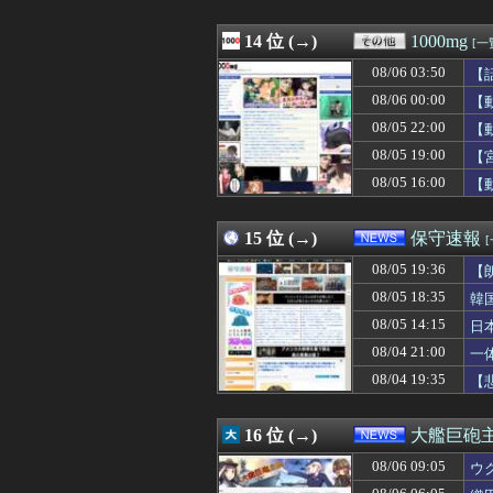
08/06 09:00
【高校野球】札
08/06 09:00
【画像】数年前の米
08/06 09:00
14 位 (→)
カービィの能力強
1000mg
[一
08/06 09:00
女の顔になった川
08/06 03:50
【
08/06 09:00
【神設備】ラカー
08/06 09:00
08/06 00:00
子育てが一段落し
【
08/06 09:00
【にじさんじ】リ
08/05 22:00
【
08/06 09:00
三山賀子アナ、
08/05 19:00
【
08/06 09:00
【ドイツ】ドイ
08/06 09:00
【消費減税】日
08/05 16:00
【
08/06 09:00
【実質賃金】6カ
08/06 09:00
【ウマ娘】なん
15 位 (→)
保守速報
08/05 19:36
【
08/05 18:35
韓
08/05 14:15
日
必
08/04 21:00
一
08/04 19:35
【
16 位 (→)
大艦巨砲
08/06 09:05
ウ