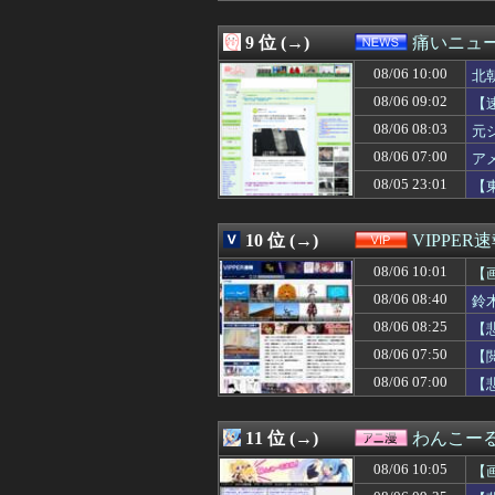
08/06 09:15
パンツの食い込み
08/06 09:14
「日本製メモリ
9 位 (→)
痛いニュース
08/06 09:12
【悲報】Amazo
08/06 10:00
08/06 09:12
【悲報】米軍、
北
08/06 09:12
結婚12年目にし
08/06 09:02
【
08/06 09:11
カナダ人「お前
08/06 08:03
元
08/06 09:11
【画像】前田敦子
08/06 09:10
スリムクラブ真
08/06 07:00
ア
08/06 09:10
特定外来カミキリム
08/05 23:01
【
08/06 09:10
大谷が頑なに守
08/06 09:10
【画像】陸上部JK
08/06 09:10
【画像】SUSU
10 位 (→)
VIPPER
08/06 09:10
【朗報】兵庫県・
08/06 10:01
【
08/06 09:09
【性加害】元ジャ
08/06 09:09
プロボクサーの彼
08/06 08:40
鈴
08/06 09:09
【画像】叶×葛
08/06 08:25
【
08/06 09:09
【画像】東京女子
08/06 09:06
08/06 07:50
姉と叔父宅へ避難
【
08/06 09:05
『ライザのアトリ
08/06 07:00
【
08/06 09:05
【ムホ報】不知
08/06 09:05
【画像】風俗で毎
08/06 09:05
【悲報】パリー
11 位 (→)
わんこー
08/06 09:05
【愕然】ワイ、久
08/06 10:05
【
08/06 09:05
最近うちの地域
08/06 09:05
【衝撃】JKの