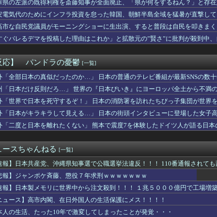
庫県の左派の既得利権を斎藤知事が全面廃止、「県が何をするねん？」と存在
コケチに遭遇した。荷物持って「家まで送ってくれない」って言って...
安電気代のためにインフラ投資を怠った韓国、朝鮮半島全域を猛暑が直撃して
ームができるゲームｗｗｗｗｗｗｗｗｗｗ
に捨てた無職ベトナム人、安定の”在留資格なし”だった
高市な自民党議員がモーニングショーに生出演、すると普段は自民を叩きまく
ンドローネ下げしてるのはVPN使ってまでやってる元バイトリーダ...
すぐバレるデマを投稿した理由はこれか」と拡散元の”賢さ”に批判が殺到中
FA会長、過ち認め「心から謝罪」 留任決定を英報道…W杯権利売...
……
氏、『みいちゃんと山田さん』アニメ化に懸念「グッズ化といった商...
を食べたい」私「早く帰ってきてくれるの？」旦那「そうじゃないん...
反応】 パンドラの憂鬱
[一覧]
の映画「スパイダーマン」最新作、上映中に強烈なオナラが発生し観...
ンモール熊本」爆発の原因は漏れた液化石油ガスか…経産省、全国の...
外「全部日本の真似だったのか…」 日本の普通のテレビ番組が最新SNSの数
本と韓国の立場が完全に逆転してしまった模様…」→「日本を笑って...
州「日本だけ反則だろ…」 世界の『日本びいき』にヨーロッパ全土から不満
程度のsexで20～30回くらい逝きまくる女ｗｗｗｗｗｗｗ...
外「世界で日本を死守するぞ！」 日本の消防署を訪れたちびっ子集団が世界
ロナウドJrって仲良いんだな
クロード ミュトス5｣などAIが指示なくサイバー攻撃 性能評...
外「日本がキラキラして見える…」 日本の街頭インタビューに登場した女子
倫理的に許容することができないと判断した作家は使わない」
外「二度と日本を離れたくない」 熊本で震度7を体験したドイツ人が語る日本
】 韓国在住の日本人女性インフルエンサー ライブ配信中に死亡
ャンプ、史上初の100万部割れ 全盛期653万部から98万部...
メは世界観や設定の作り込みが半端じゃない…！」外国人を夢中にに...
ュースちゃんねる
[一覧]
車を修理してあげたら「じゃあ次はこれ」と言われ、代金ももらえず...
の争いが完全に泥沼化した模様、UEFA側の逆転敗北すらあり得...
速報】日本共産党、沖縄県知事選で公職選挙法違反！！！ 110番通報されて
の？」日本で起きた列車とトラックの衝突事故に海外びっくり仰天！...
悲報】ジャンポケ斉藤、懲役７年求刑ｗｗｗｗｗｗｗ
NAベイスターズさん、恥ずかしいPVを発表してしまう
速報】日本製メモリに世界中から注文殺到！！！ １兆５０００億円で工場増
日まで1G差なのに3位ヤクルトまで3G差←珍しい状況
円の刺身も食べたことないだろｗ」住民「それは違うぞ」→煽り投稿...
ニュース】高市内閣、在日外国人の生活保護にメス！！！！
男性の自信喪失の原因に 6割超が「人生の敗者」自認
本人の生活、たった10年で激変してしまったことが発覚・・・
ない沖縄 〜 玉城デニーと書かれた横断幕を貼る人々、公職選挙法...