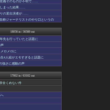
意義そのものが不明で……
かぞくちゃんねる
しまった結果……
Y速報
オレ的ゲーム速報＠刃
りの某出演者が……
原神速報 | GENSHI...
、自称ジャーナリストのやり口というの
フットボール速報
アルファルファモザイク＠ネ...
修羅場ハザード -復讐・D...
18058 in / 36589 out
漫画まとめ速報
日本第一！ニュース録
十年先を行っていたと話題に
海外トークログ
の声
バズッター速報
をメロメロに
Samurai GOAL
理想ちゃんねる
高生4人組がエモすぎると話題に
キニ速
の強さに感動の声
キムチ速報
哲学ニュースnwk
あにめりあ –...
17002 in / 63102 out
男性様｜気団・生活2chま...
U-1 NEWS.
も辞全くめない件
海外のお前ら 海外の反応
なんJ PRIDE
築へ
広島東洋カープまとめブログ...
鬼女の宅配便 - 修羅場・...
かせまと！
反日愚国 恨寓瘻