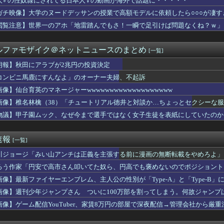
人♂の性奴隷にされてる日本人♀の動画が海外で話題に・・・・・
ル山田あい、デカ乳すぎてビキニからハミ出てるぞ
ガチ映像】大学のヌードデッサンの授業で高額モデルに依頼したら○○○が凄す
露寺蜜璃AIコスプレイヤーが生み出された結果ｗｗｗwｗｗｗｗｗ...
のグッズ(43億円分)を注文してキャンセルした32歳女が逮捕
閲覧注意】世界一のアホ「地雷踏んでもさ！一瞬で足引けば問題なくね？ｗ」
ケ斉藤の被害女性「バウムクーヘン売ったりTikTokライブして...
被災地に届けよう!」とか言い出した吹奏楽部の顧問、だが泊まる場...
ルファモザイク＠ネットニュースのまとめ
[一覧]
ローズ月別勝率、限界突破ｗｗｗｗｗｗｗｗｗｗｗｗｗｗｗｗｗｗｗ...
トでジョジョ立ちが話題になり始めた2000年代初頭くらいから急...
朗報】秋田にアラブが2兆円の投資決定
高校生の『油絵』がガチで上手wwwwww
コンビニ馬鹿にすんなよ」のオーナー夫婦、不起訴
風13号、迷走・・・
イクがヤバすぎるｗｗｗｗｗ
画像】仙台育英のマネージャーwwwwwwwwwwwwwwwwwww
17歳でもぐりの消費者金融社長の愛人になった。その後25歳で1...
画像】椎名林檎（38）「チュートリアル徳井と対談か…ちょっとセクシーな服着ていくか
』のゲームがやりたいのに内蔵容量が足りなくてゲームができない
物議】甲子園ムック、なぜ今まで選手ではなく女子生徒を表紙にしていたのか
女優さんで100万回抜いてるｗｗｗｗｗｗｗ
本が密かに韓国からパクっているものがこちら…」→「これは言い訳...
暴行の罪、元ジャンポケ斉藤被告に懲役7年求刑⇒！
速報
[一覧]
浴着エルフ玄関に飾ろうと思うんやが
、BPOで問題視されるｗｗｗｗ
川ジョージ「みい山アンチは正義を主張する前に漫画の無断転載をやめろよ」←
の彼女、エロい衣装を着てしまうｗｗｗ
ろう作家「円安で高市さん叩いてた奴ら、円高でも褒めないのでポジショント
イドルが男性アイドルへ「童貞ですか？」→セクハラだと大炎上ｗｗ...
リーオーショック」から8年！何が凄かったの？
画像】最新ファイヤーエンブレム、主人公の性別が「Type-A」と「Type-B」
と同じ生活者で、地域の担い手」…多文化共生実現への提言、全国知...
画像】週刊少年ジャンプさん ついに100万部を割ってしまう。何故ジャンプ
プレイングゲームにありがちな事
画像】ゲーム配信YouTuber、家賃8万円の部屋で深夜配信→管理会社から厳
核三原則を今後も堅持していくの表現削除WWWWWWWWWWWW...
ェ素子の首ネッククーラー』使ったことあるか？
ストアで大量注文→キャンセルを繰り返した32歳女を逮捕 238...