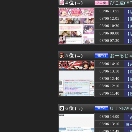
4 位 (→)
ぴこ速(〃'
08/06 14:00
【ななし】じーに
08/06 14:00
10代「ローゼン
08/06 13:55
【
08/06 14:00
釈迦「オレが人
08/06 12:05
【
08/06 14:00
ジャンポケ斉藤の
08/06 10:30
08/06 14:00
【朗報】秋田に
【
08/06 14:00
漫画ワンピース(
08/06 09:00
【
08/06 14:00
「お菓子の太子
08/06 07:30
【
08/06 14:00
金川紗耶さん、
ｗ
08/06 14:00
【酒】「ビール
08/06 14:00
高市首、自民党
5 位 (→)
おーるじ
08/06 14:00
旦那を亡くして８
08/06 14:00
すごいねアーテ
08/06 14:10
【
08/06 14:00
【朗報】韓国の
08/06 13:10
【
08/06 14:00
【画像】影山優佳
08/06 12:40
08/06 14:00
1年戦争の連邦
【
08/06 13:58
【朗報】小坂菜緒
08/06 12:10
【
08/06 13:58
【ガンダム008
に
08/06 11:40
【
08/06 13:58
【育成成功】山口
瞬
08/06 13:58
【熊本地震】専門
08/06 13:57
コンビニのおでん
6 位 (→)
U-1 NEWS
08/06 13:55
【水着画像あり】
08/06 13:55
【悲報】ヤニねこ
08/06 14:09
「
08/06 13:55
公園で集団礼拝は
か
08/06 13:10
ヨ
08/06 13:50
【悲報】韓国さ
08/06 12:49
「