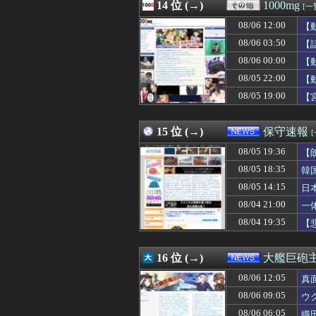
08/06 13:05
14 位 (→)
【画像】“ルフィ
1000mg
[一
08/06 13:04
異世界おじさん
08/06 12:00
【
08/06 13:04
【朗報】「新宿か
08/06 13:03
08/06 03:50
【悲報】日本車の
【
08/06 13:03
《必見》男の趣味
08/06 00:00
【
08/06 13:03
ワイ「どう見ても
08/05 22:00
【
08/06 13:03
夫にそっくりの顔
08/06 13:03
サッカーのシュー
08/05 19:00
【
08/06 13:01
日本政府「犯罪者
08/06 13:01
ごみ収集、40度
15 位 (→)
保守速報
08/05 19:36
【
08/05 18:35
韓
08/05 14:15
日
必
08/04 21:00
一
08/04 19:35
【
16 位 (→)
大艦巨砲
08/06 12:05
真
08/06 09:05
ウ
08/06 06:05
織