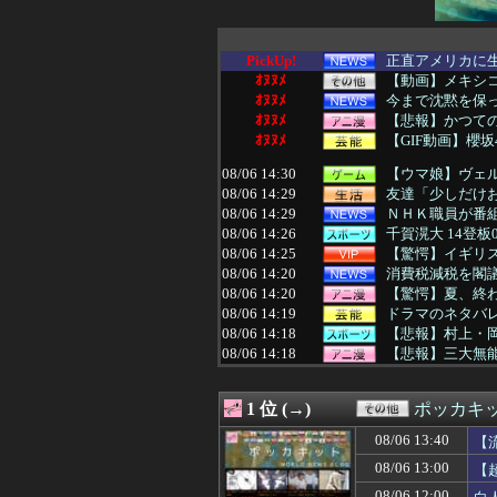
PickUp!
正直アメリカに
ｵﾇﾇﾒ
【動画】メキシ
ｵﾇﾇﾒ
今まで沈黙を保っ
ｵﾇﾇﾒ
【悲報】かつて
ｵﾇﾇﾒ
【GIF動画】櫻
08/06 14:30
【ウマ娘】ヴェ
08/06 14:29
友達「少しだけお
08/06 14:29
ＮＨＫ職員が番組
08/06 14:26
千賀滉大 14登
08/06 14:25
【驚愕】イギリス
08/06 14:20
消費税減税を閣議
08/06 14:20
【驚愕】夏、終
08/06 14:19
ドラマのネタバ
08/06 14:18
【悲報】村上・
08/06 14:18
【悲報】三大無能
08/06 14:17
【ラブライブ！
08/06 14:16
【朗報】アニメ「
1 位 (→)
ポッカキ
08/06 14:15
女上司「俺くん！
08/06 14:14
AIが指示なく
08/06 13:40
【
08/06 14:13
カープ2軍『10
08/06 13:00
【
08/06 14:12
【消費減税】お
08/06 14:12
【完結編】俺の娘
08/06 12:00