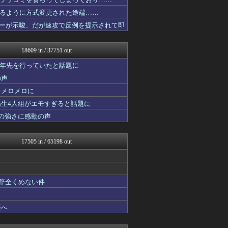
VIPPER速報
思考ちゃんねる
るように方式変更された途端……
ホロちゃんねる
イターが示唆、だが速攻で反例を提示されて即
なんJ PRIDE
V速ニュップ
わんこーる速報！
18609 in / 37751 out
アニゲー速報
まどドラまとめ速報 魔法少...
十年先を行っていたと話題に
バスケまとめ・COM
の声
理想ちゃんねる
をメロメロに
なんじぇいスタジアム＠なん...
修羅ママ速報
高生4人組がエモすぎると話題に
にゅーすアルー！
の強さに感動の声
ポッカキット
鬼女はみた -修羅場・恋愛...
おうち速報
17505 in / 65198 out
海外のお前ら 海外の反応
政経ワロスまとめニュース♪
ガジェット2ch
子育てちゃんねる
も辞全くめない件
不思議.net - 5ch...
アナ速‐女子アナ画像速報
かせまと！
築へ
えっ!?またここのサイト?
いたしん！