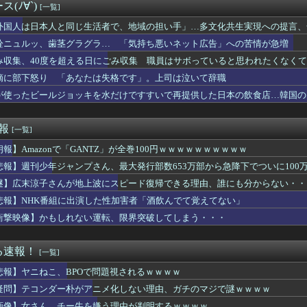
といい勝負。クーフーリン・オルタ強化みんなの反応まとめ
(ﾉ∀`)
[一覧]
夢斗の成績 4登板 0勝3敗 防御率2.77 被本塁打4 奪...
(32)さん、想像以上にデカい乳をしてしまうwww
外国人は日本人と同じ生活者で、地域の担い手」…多文化共生実現への提言、
R2ndの佐藤寿也の息子、姑息すぎてしまい炎上
栓ニュルッ、歯茎グラグラ… 「気持ち悪いネット広告」への苦情が急増
歯茎グラグラ… 「気持ち悪いネット広告」への苦情が急増
み収集、40度を超える日にごみ収集 職員はサボっていると思われたくなく
ンモンスター内部にサインを残す様子にMLBファン騒然！←「歴史...
れさすにはどうしたらいい？
摘に部下怒り 「あなたは失格です」。上司は泣いて辞職
住資格許可の条件を爆上げｗｗｗ 外国人さん「もう日本ええわ・・...
が使ったビールジョッキを水だけですすいで再提供した日本の飲食店…韓国の
かなれーーーッ(極道入稿)
なんてそんな難しくなくね？近隣店舗よりちょっと多めに出してお...
生さん、被災地に手作りおにぎりを出荷
速報
[一覧]
シューティングゲーム 『超翼戦騎エスティーク』8/6本日リリ...
朗報】Amazonで「GANTZ」が全巻100円ｗｗｗｗｗｗｗｗｗｗ
東京、東京ダービーで長友佑都”来場”を発表！引退も退団も発表し...
にすんなよ」のオーナー夫婦、不起訴
悲報】週刊少年ジャンプさん、最大発行部数653万部から急降下でついに100
で名球会入り ←これさぁ、先発リリーフの両方で活躍して199勝...
謎】広末涼子さんが地上波にスピード復帰できる理由、誰にも分からない・・
いう可愛さとかっこよさを兼ね備えたやつ
of Reincarnationは皆様からのご意見を真摯...
悲報】NHK番組に出演した性加害者「酒飲んでて覚えてない」
付けたら、初対面では必ず女の子だと思われる。同じ名前でも避けら...
衝撃映像】かもしれない運転、限界突破してしまう・・・
ロック、なんJ民登場ｗｗｗｗｗ
に発砲した警官の行動について「死刑にならない犯罪を警察官が死刑...
ヤン、MLB初登板で大ジャンプｗｗｗｗ
る速報！
[一覧]
I化で中間層が失業して介護とか運送の仕事するしか無くなるぞ！」...
悲報】ヤニねこ、BPOで問題視されるｗｗｗｗ
前のハム戦(5月22日)からとんでもないペースで勝ち始める
RU視聴者が選ぶ二郎系ランキング2026が発表されるｗｗｗ
疑問】テコンダー朴がアニメ化しない理由、ガチのマジで謎ｗｗｗｗ
永昇太、好調の秘訣はスマホ画面だとイマナガ節を炸裂「NPBでは...
画像】女さん、チー牛を嫌う理由が判明するｗｗｗｗ