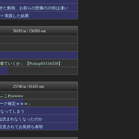
まとめ芸能＠美女画像まとめ...
ぎた動画、お前らの想像の20倍は凄い
なんJミュージアム
⇒ 実践した結果
ガハろぐNewsヽ(･ω･...
おーるじゃんる
U-1 NEWS.
56193 in / 150393 out
なんじぇいスタジアム＠なん...
トレンドの通り道
ぶる速-VIP
あじあニュースちゃんねる
まにゅそく 2chまとめニ...
修羅場ライフ速報
」 【Pickup05154359】
げぇ速
女子アナお宝画像速報－5c...
海外トークログ
不思議.net - 5ch...
25740 in / 61435 out
2次元に捉われない
わんこーる速報！
これwwww
アニチャット
ーク確定ｗｗｗ」
いたしん！
GUNDAM.LOG｜ガン...
になってしまう
痛いニュース(ﾉ∀`)
は読まれなくなったのか
PCパーツまとめ
重注意されてお気持ち表明
資格ちゃんねる
凹凸ちゃんねる 発達障害・...
哲学ニュースnwk