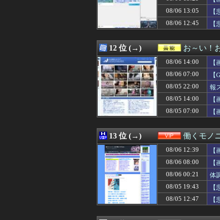
08/06 13:26
海外の刑務所に収
08/06 13:05
08/06 13:25
【驚愕】風俗店「
【
08/06 13:25
【画像】女さん
08/06 12:45
【
08/06 13:22
エスピノーザ(オ) 16
08/06 13:19
池田瑛紗ちゃん
08/06 13:18
元ジャンポケ斉
12 位 (→)
お～い！
08/06 13:16
【悲報】山里亮
08/06 14:00
【
08/06 13:15
母「ルタオって本
08/06 13:15
白丁が両班の姓を
08/06 07:00
【
08/06 13:14
micro sdカ
08/05 22:00
報
08/06 13:12
【悲報】ドジャ
08/05 14:00
08/06 13:12
【後編】俺の娘の
【
08/06 13:11
高校野球の暑さ対
08/05 07:00
【
08/06 13:11
少年ジャンプの人
08/06 13:10
【悲報】週刊少年
08/06 13:10
【速報】岸田文雄
13 位 (→)
働くモノニ
08/06 13:10
ヨーロッパが右翼
08/06 12:39
【
08/06 13:09
【動画】かもし
08/06 13:09
【一条莉々華：
08/06 08:00
【
08/06 13:09
【画像】外国人が
08/06 00:21
体
08/06 13:06
夫を亡くした1週
08/05 19:43
【
08/06 13:06
なろう作家「円安
08/06 13:05
いうほど『ドラ
08/05 12:47
【
08/06 13:05
【画像】姫野美
08/06 13:05
【悲報】障害のあ