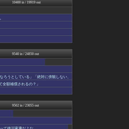
不思議.net - 5ch...
10400 in / 19919 out
おたくみくす 声優まとめ
AKB48タイムズ（AKB...
watch＠２ちゃんねる
。
Zチャンネル＠VIP
いたしん！
修羅の華-家庭・生活まとめ
【サッカー まとめ】サカラ...
なんJ PRIDE
痛いニュース(ﾉ∀`)
9540 in / 24850 out
なろうとしている」「絶対に傍観しない、
って全額補償されるの？」
9502 in / 23055 out
って徳川家康だよな