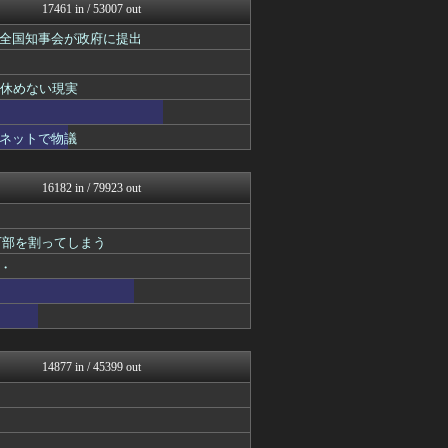
FGOまとめ速報
17461 in / 53007 out
なんじぇいスタジアム＠なん...
全国知事会が政府に提出
BIPブログ
なんJ PRIDE
痛いニュース(ﾉ∀`)
て休めない現実
海外の反応スポーツ
気団談
おうまがタイムズ
ネットで物議
ウマ娘まとめ速報うまろぐ
パチンコ・パチスロ.com
キニ速
16182 in / 79923 out
PlaySphere | ...
WorldFootball...
アルファルファモザイク＠ネ...
万部を割ってしまう
日刊やきう速報
・
アルセウス速報＠ポケモンま...
Y速報
修羅場ハザード -復讐・D...
漫画まとめ速報
日本第一！ニュース録
やみ速@なんJ西武まとめ
14877 in / 45399 out
まとめたニュース
鷹速@ホークスまとめブログ
ぶる速-VIP
マニア・オブ・フットボール...