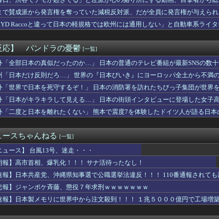
nで「GANTZ」が全巻100円ｗｗｗｗｗｗｗｗｗｗ
「ドコモの銀行」に変わってうんざりしてるやつw w w
まで賛成派から発言権を奪っていた減税反対派、だが全員に発言権が与えられ
ホロドリ初イベント終了！！！ランキング各帯の空気感はこんな感じ
BYD Raccoと違って日本の軽規格では欧州には通用しない」と自動車系ラ
、神社で目撃されるｗｗｗｗｗｗｗｗｗｗｗ
ち二コマ状態に……
「ドコモの銀行」に変わってうんざりしてるやつw w w
ダー朴がアニメ化しない理由、ガチのマジで謎ｗｗｗｗ
反応】 パンドラの憂鬱
[一覧]
い山アンチは正義を主張する前に漫画の無断転載をやめろよ」←これ...
リリィも顔の上半分無かったけど、これって何かの伏線だったりする...
外「全部日本の真似だったのか…」 日本の普通のテレビ番組が最新SNSの数
ン・ブルックス、PHXと3年7300万ドルで契約延長
州「日本だけ反則だろ…」 世界の『日本びいき』にヨーロッパ全土から不満
のラ・ムー､やっぱり安い！
外「世界で日本を死守するぞ！」 日本の消防署を訪れたちびっ子集団が世界
やが まだイケるか？言うてそこまで深刻な状況ちゃうよな？
れたコトメが義実家に戻ってきた。私「相手の人ヒドいですね！」コ...
外「日本がキラキラして見える…」 日本の街頭インタビューに登場した女子
争に突入するための戦争式典だ」 パヨクが広島の平和記念式典に反...
外「二度と日本を離れたくない」 熊本で震度7を体験したドイツ人が語る日本
子大生、裏でこんなハードコアセ○クスしてたとか嘘だろ…（動画あ...
00円出すね」彼「はい、お釣り」→受け取った金額を見て、デート...
できた彼女と付き合って2週間で別れた。初デートで冷めるシーンが...
ュースちゃんねる
[一覧]
最高だ」今永昇太が明かした好調の原因に海外大騒ぎ！（海外の反応）
、官邸の被災地訪問広報動画に「ありえない！作成費用は、あなたの...
ニュース】 台風13号、迷走・・・
番組でAI生成絵を使用してしまう
朗報】高市首相、爆乳化！！！ サナ活待ったなし！
換が嫌だ。大人数だと菓子食べ放題みたいになっちゃって身体にも歯...
速報】日本共産党、沖縄県知事選で公職選挙法違反！！！ 110番通報されて
じさん「お腹だけぽっこり」になる原因、ガチで判明するｗｗｗｗ
ん(30)のお胸がコチラwwwwwwwwwwww
悲報】ジャンポケ斉藤、懲役７年求刑ｗｗｗｗｗｗｗ
アラブが2兆円の投資決定
速報】日本製メモリに世界中から注文殺到！！！ １兆５０００億円で工場増
ャ女さん「めっちゃ胸ジロジロ見てんじゃん♡」→このお◯ぱいだっ...
33)とのLINE、順調すぎるww