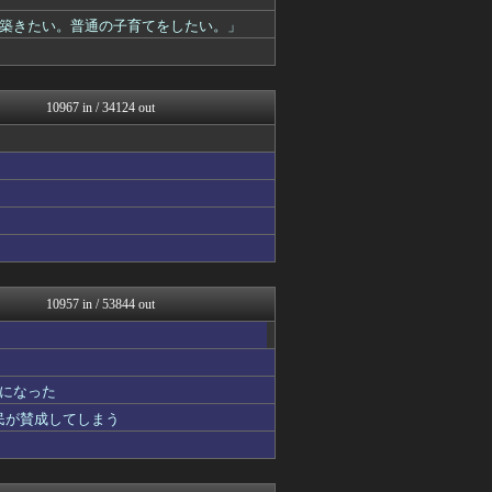
もえるあじあ(･∀･)
バズッター速報
築きたい。普通の子育てをしたい。」
わんこーる速報！
なんじぇいスタジアム＠なん...
坂道情報通～乃木坂46まと...
ゴールデンタイムズ
10967 in / 34124 out
なんJ PRIDE
鬼女の宅配便 - 修羅場・...
反日愚国 恨寓瘻
かせまと！
NEWSまとめもりー｜2c...
浮気ちゃんねる
なんじぇいスタジアム＠なん...
ラビット速報
VIPPER速報
おーるじゃんる
10957 in / 53844 out
U-1 NEWS.
コノユビニュース｜みんなの...
トレンドの通り道
ぶる速-VIP
になった
修羅場ライフ速報
国民が賛成してしまう
アニゲー速報
げぇ速
女子アナお宝画像速報－5c...
わんこーる速報！