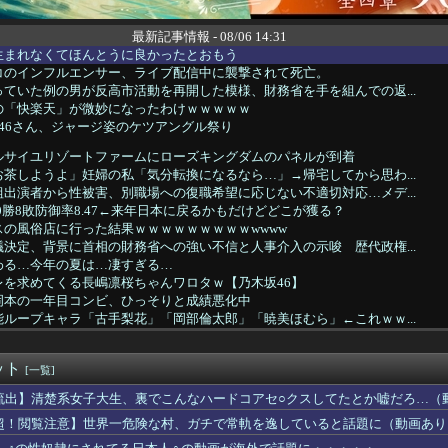
最新記事情報 - 08/06 14:31
生まれなくてほんとうに良かったとおもう
コのインフルエンサー、ライブ配信中に襲撃されて死亡。
ていた例の男が反高市活動を再開した模様、財務省を手を組んでの返...
の「快楽天」が微妙になったわけｗｗｗｗｗ
坂46さん、ジャージ姿のケツアングル祭り
ルサイユリゾートファームにローズキングダムのパネルが到着
茶しようよ」妊婦の私「気分転換になるなら…」→帰宅してから思わ...
出演者から性被害、別職場への復職希望に応じない不適切対応…メデ...
板0勝8敗防御率8.47←来年日本に戻るかもだけどどこが獲る？
の風俗店に行った結果ｗｗｗｗｗｗｗｗｗwwww
決定、背景に首相の財務省への強い不信と人事介入の示唆 歴代政権...
わる…今年の夏は…凄すぎる…
レを求めてくる長嶋凛桜ちゃんワロタｗ【乃木坂46】
岡本の一年目コンビ、ひっそりと成績悪化中
ループキャラ「古手梨花」「岡部倫太郎」「暁美ほむら」←これｗｗ...
】ラブカ、ドスケベ水着CM
ヤニねこ」BPOに通報され審議されるもセーフだった模様wwww...
ット
」俺「はい？」女上司「はーと！」→このやり取りが続くんだけど、...
[一覧]
個人や組織に対しサイバー攻撃…英政府機関の性能評価試験中！
流出】清楚系女子大生、裏でこんなハードコアセ○クスしてたとか嘘だろ…（
時半試合開始の為に4時起き』←もっと良い猛暑対策はないのか？
超！閲覧注意】世界一危険な村、ガチで常軌を逸していると話題に（動画あり
弁当屋、『衝撃的な発言』をしてしまう・・・・・・
の結婚が破談に。だが彼氏は「2000万の土地」を購入。こじれた...