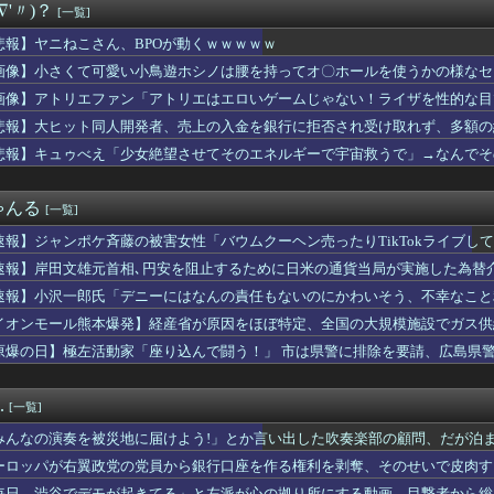
∇'〃)？
[一覧]
あす、遊戯王で今月もダイヤ到達！『先生もう笑うしかなくなっとり...
メイデンのアニメなんて知らない」8割
悲報】ヤニねこさん、BPOが動くｗｗｗｗｗ
気配信者になれたのは運が良かっただけ」
画像】小さくて可愛い小鳥遊ホシノは腰を持ってオ〇ホールを使うかの様なセ
被害女性「事件後にバウムクーヘン売ったりTikTokライブして...
アラブが2兆円の投資決定
画像】アトリエファン「アトリエはエロいゲームじゃない！ライザを性的な目
平均読者44歳)「第三世界でさぁ！悪魔がいてさぁ！世界を創った...
悲報】大ヒット同人開発者、売上の入金を銀行に拒否され受け取れず、多額の
堂」で知られる（株）太子堂（千代田区）が破産開始
悲報】キュゥべえ「少女絶望させてそのエネルギーで宇宙救うで」→なんでそ
いくらなんでもふくらみがデカいって・・・
ｗｗ
と水を交互に飲まないと倒れるグラス」発売 適正飲酒を施す
内で「独裁だ」と批判され始める
ゃんる
[一覧]
年。介護するつもりでウトメと同居してたのに「早く出て行け」とコ...
ィチョーク。食うところが全然ねえ…！
速報】ジャンポケ斉藤の被害女性「バウムクーヘン売ったりTikTokライブし
掲示板「大谷、軽く当てただけなのに」
速報】岸田文雄元首相､円安を阻止するために日米の通貨当局が実施した為替介
さん(25)、下着姿であたシコが止まらない
軍の開発力→ガンダム、ガンキャノン、ガンタンク、ジム、ボール
速報】小沢一郎氏「デニーにはなんの責任もないのにかわいそう、不幸なこと
の最新グラビア、ノースリーブが大変なことになってるって...
イオンモール熊本爆発】経産省が原因をほぼ特定、全国の大規模施設でガス供
3】バニングってスパロボだと普通に生きてるよね？
・・・
原爆の日】極左活動家「座り込んで闘う！」 市は県警に排除を要請、広島県
航輝(ロ)、お前らの想像の8倍くらい打ちまくってるWWWWWW...
で全員排除
家「イオンモール熊本の爆心地に…喫煙所と自販機」警察・消防「」...
を買ったら注文した具が入っていなかった。尋常でなくムカついたの...
.
[一覧]
乃木坂46賀喜遥香、美脚グラビアが可愛すぎるwwwwwwかっき...
さん、BPOが動くｗｗｗｗｗ
みんなの演奏を被災地に届けよう!」とか言い出した吹奏楽部の顧問、だが泊
「違和感」があるから認めない？３０年続くモスクの祭りに異変 元...
……
ーロッパが右翼政党の党員から銀行口座を作る権利を剥奪、そのせいで皮肉す
ん、冨安健洋のパレス移籍にめっちゃ焦るｗｗｗｗｗｗ
毎日、渋谷でデモが起きてる」と左派が心の拠り所にする動画、目撃者から総