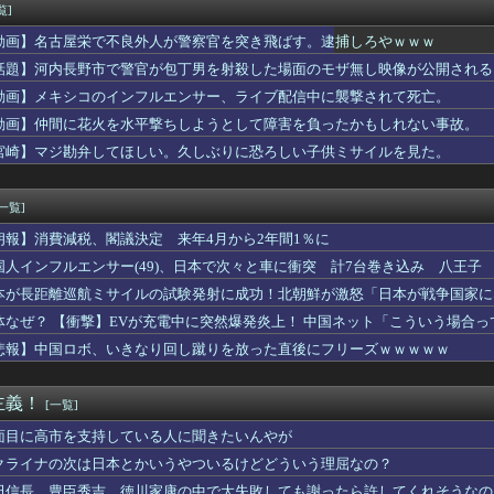
”強盗事件、幹部の男に懲役20年の有罪判決確定！！！
覧]
←こいつに2期がない理由・・・
動画】名古屋栄で不良外人が警察官を突き飛ばす。逮捕しろやｗｗｗ
ら推し活ゾーンへ」バスタ新宿～海浜幕張間の高速バスが運行スター...
原価、たったの30〜90万円と判明ｗｗｗｗｗｗｗｗｗｗｗ
話題】河内長野市で警官が包丁男を射殺した場面のモザ無し映像が公開される
Tier表【令和最新完全版】がヤバすぎる！！！
動画】メキシコのインフルエンサー、ライブ配信中に襲撃されて死亡。
熟女AVのパッケージにしか見えん商品宣伝画像でも見るか...」
動画】仲間に花火を水平撃ちしようとして障害を負ったかもしれない事故。
立ちで生まれた娘が将来苦労するのではと不安。整形したいと言われ...
ト速度の世界ランキングがコチラwwwwww
宮崎】マジ勘弁してほしい。久しぶりに恐ろしい子供ミサイルを見た。
はGPSを持ち歩くルールにしよう。強制は可哀想🥺」
を超える日にごみ収集 職員はサボっていると思われたくなくて休め...
[一覧]
朗報】消費減税、閣議決定 来年4月から2年間1％に
国人インフルエンサー(49)、日本で次々と車に衝突 計7台巻き込み 八王子
本が長距離巡航ミサイルの試験発射に成功！北朝鮮が激怒「日本が戦争国家に
ず後悔させる」
体なぜ？ 【衝撃】EVが充電中に突然爆発炎上！ 中国ネット「こういう場合
悲報】中国ロボ、いきなり回し蹴りを放った直後にフリーズｗｗｗｗｗ
主義！
[一覧]
面目に高市を支持している人に聞きたいんやが
クライナの次は日本とかいうやついるけどどういう理屈なの？
田信長、豊臣秀吉、徳川家康の中で大失敗しても謝ったら許してくれそうなの