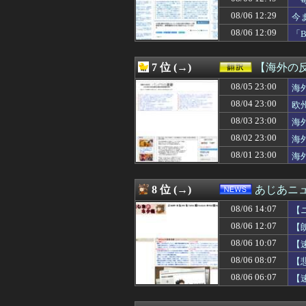
08/06 13:50
【朗報】Amazo
08/06 13:50
「住信SBI」が
08/06 12:29
今
08/06 13:49
【ホロライブ】
08/06 12:09
「
08/06 13:46
元 櫻井翔さん
落
08/06 13:45
「住信SBI」が
08/06 13:45
【疑問】テコン
7 位 (→)
【海外の
08/06 13:45
森川ジョージ「み
08/06 13:43
08/05 23:00
【まどマギ】ほむ
海
08/06 13:41
【NBA】ディロ
08/04 23:00
欧
08/06 13:41
【朗報】俺たち
08/03 23:00
海
08/06 13:41
西武ファンなん
08/06 13:40
婚約者にウワキさ
08/02 23:00
海
08/06 13:40
「中国への侵略戦
08/01 23:00
海
08/06 13:40
【流出】清楚系女
08/06 13:39
私「映画代、50
08/06 13:39
30過ぎて初めて
8 位 (→)
あじあニ
08/06 13:38
海外「この男は
08/06 14:07
08/06 13:38
【悲報】蓮舫さん
【
08/06 13:36
【悲報】TBS、
08/06 12:07
【
08/06 13:35
公園遊びの菓子交
08/06 10:07
【
08/06 13:35
【悲報】中年お
08/06 13:34
【画像】村重杏奈さ
08/06 08:07
【
08/06 13:33
【朗報】秋田に
08/06 06:07
【
08/06 13:33
【ｼｺ画像】陽キ
08/06 13:33
紹介された女の子(