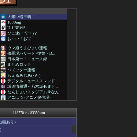
大艦巨砲主義！
1000mg
U-1 NEWS.
ぴこ速(〃'∇'〃)？
お～い！お宝
ウマ娘うまぴょい速報
修羅場ハザード -復讐・D...
日本第一！ニュース録
まとめロッテ！
バズッター速報
もえるあじあ(･∀･)
デジタルニューススレッド
坂道情報通～乃木坂46まと...
なんじぇいスタジアム＠なん...
アニはつ -アニメ発信場-
コンテンツ・声優 | ラブ...
異世界転生まとめ速報
118770 in / 83359 out
鬼女の宅配便 - 修羅場・...
軍事・ミリタリー速報☆彡
動画あり）
広島東洋カープまとめブログ...
）
NEWSまとめもりー｜2c...
浮気ちゃんねる