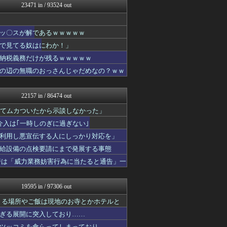
23471 in / 93524 out
VTuberNews
マジキチ速報
ゲーム実況者速報＠YouT...
ッ〇スが解であるｗｗｗｗｗ
キニ速
アルファルファモザイク＠ネ...
で見てる奴はにわか！」
ああ言えばForYou
納税義務だけが残るｗｗｗｗｗ
明日は何を食べようか
の辺の無職のおっさんじゃだめなの？ｗｗ
乃木通 乃木坂46櫻坂46...
みそパンNEWS
オレ的ゲーム速報＠刃
22157 in / 86474 out
すまいる(^-^)ぶろぐ
けおけお速報
ててムカついたから示談しなかった」
ニチカン！
入は｢一時しのぎに過ぎない｣
お～い！お宝
利用し悪宣伝する人にしっかり対応を」
カンダタ速報
乃木坂46まとめ 乃木りん...
給設備の点検要請にまで発展する事態
ガンダムブログ（情報戦仕様...
警は「威力業務妨害行為に当たると通告」一
なんじぇいスタジアム＠なん...
ラビット速報
素敵な鬼女様
19595 in / 97306 out
もきゅ速(*´ω`*)人(...
ぴこ速(〃'∇'〃)？
まる場所やご飯は現地のお寺とかホテルと
国難にあってもの申す！！
ぎる展開に突入しており……
【サッカー まとめ】サカラ...
ツッコミを食らってしまっており……