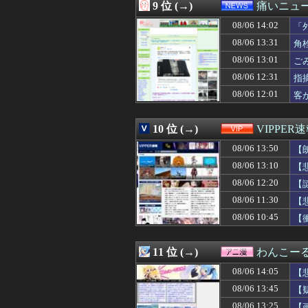
08/06 13:32
【FGO】金時
9 位 (→)
痛いニュース
08/06 13:32
【中日】７月の金丸
08/06 14:02
08/06 13:31
【画像】板野友美
「
08/06 13:31
【悲報】MAJO
08/06 13:31
角
08/06 13:31
角栓ニュルッ、
08/06 13:01
ご
08/06 13:31
村上宗隆がグリー
08/06 13:31
嫁をもう1回惚
08/06 12:31
指
08/06 13:31
【悲報】日本、永
08/06 12:01
客
08/06 13:31
【ウマ娘】なんと
08/06 13:30
パチンコ屋の経営
08/06 13:30
【朗報】女子大
10 位 (→)
VIPPER
08/06 13:30
究極の8bit新作
08/06 13:50
【
08/06 13:30
◆Ｊリーグ◆FC
08/06 13:30
「コンビニ馬鹿
08/06 13:10
【
08/06 13:30
益田250セーブ
08/06 12:20
【
08/06 13:30
サンドパンとか
08/06 13:30
08/06 11:30
ゲーフリ「Beast 
【
08/06 13:29
息子に『葵』と名
08/06 10:45
【
08/06 13:29
【画像】ブルー
08/06 13:29
玉川徹氏、包丁男
08/06 13:28
【動画】元西武
11 位 (→)
わんこー
08/06 13:28
世間「大変だ！A
08/06 14:05
【
08/06 13:27
ホークス、交流戦
08/06 13:27
【画像】SUSU
08/06 13:45
【
08/06 13:27
【海外の反応】今
08/06 13:25
【