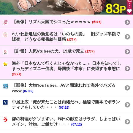
【画像】リズム天国でシコったｗｗｗｗｗ
(ｵﾇﾇﾒ)
れいわ新選組の新党名は「いのちの党」 旧グッズ半額で
販売 どうなる秘書給与疑惑
(ｵﾇﾇﾒ)
【訃報】人気Vtuberの犬、19歳で死去
(ｵﾇﾇﾒ)
海外「日本なんて行くんじゃなかった…」 日本を知ってし
まったディズニー信者、帰国後『本家』に失望する事態に
(ｵﾇﾇﾒ)
【画像】大物YouTuber、AVと間違われて海外でバズる
www
(07:19)
中居正広「俺が来たことは内緒だべ」極秘で熊本でボラン
ティアをしていた・・・
(07:15)
嫁の料理がクソまずい。昨日の献立はサラダ、しょっぱい
メイン、汁物、ご飯だけ・・・
(07:12)