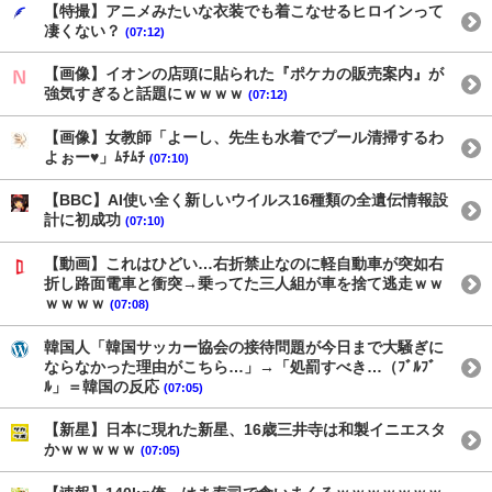
【特撮】アニメみたいな衣装でも着こなせるヒロインって
凄くない？
(07:12)
【画像】イオンの店頭に貼られた『ポケカの販売案内』が
強気すぎると話題にｗｗｗｗ
(07:12)
【画像】女教師「よーし、先生も水着でプール清掃するわ
よぉー♥」ﾑﾁﾑﾁ
(07:10)
【BBC】AI使い全く新しいウイルス16種類の全遺伝情報設
計に初成功
(07:10)
【動画】これはひどい…右折禁止なのに軽自動車が突如右
折し路面電車と衝突→乗ってた三人組が車を捨て逃走ｗｗ
ｗｗｗｗ
(07:08)
韓国人「韓国サッカー協会の接待問題が今日まで大騒ぎに
ならなかった理由がこちら…」→「処罰すべき…（ﾌﾞﾙﾌﾞ
ﾙ」＝韓国の反応
(07:05)
【新星】日本に現れた新星、16歳三井寺は和製イニエスタ
かｗｗｗｗｗ
(07:05)