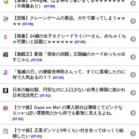
【速報】140kg俺、はま寿司で食いまくるｗｗｗｗｗｗｗ
（※画像あり）
(07:05)
【悲報】クレーンゲームの景品、ガチで腐ってしまうｗｗ
ｗｗ
(07:05)
【画像】24歳の女子タクシードライバーさん、めちゃくち
ゃ可愛いと話題にｗｗｗｗｗｗ
(07:05)
【遊戯王】新規「宿命の決闘」王国編のカードめっちゃ出
すじゃん
(07:03)
「鬼滅の刃」の煉獄杏寿郎さんって、すぐに退場したのに
何で人気あるの？？
(07:02)
日本の輸出額、円安なのに人口少ない台湾と韓国に抜かれ
日本沈没死亡
(07:01)
【ウマ娘】Gaze on Me! の導入部分は薄暗くてピンクな
エッ●っぽい雰囲気だから何でも叡智に見えるよね。
(07:01)
【ウマ娘】正直ダンツと5年くらい付き合ってゆっくり結
婚したい
(07:01)