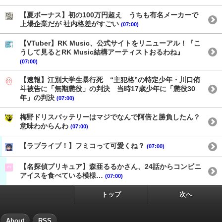
【夏ボーナス】初の100万円超え うちも有名メーカーで
上場企業だが 社内格差がすごい
(07:00)
【VTuber】RK Music、公式サイトをリニューアル！『こ
うして見るとRK Music結構アーティストおるわね』
(07:00)
【速報】江別大学生暴行死 “主犯格”の特定少年・川口侑
斗被告に「無期懲役」の判決 当時17歳少年に「懲役30
年」の判決
(07:00)
梅野ドリスバッテリーはマジでなんで阿倍と勝負したん？
意味わからんわ
(07:00)
【ラブライブ！】フミコって可愛くね？
(07:00)
【名探偵プリキュア】森亜るるかさん、24話からコンビニ
アイスを食べている模様…
(07:00)
トップ
次へ
About
RSS