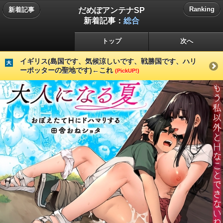
だめぽアンテナSP
Ranking
新着記事
新着記事：
総合
トップ
次へ
イギリス(島国です、気候涼しいです、戦勝国です、ハリ
ーポッターの聖地です)←これ
(PickUP!)