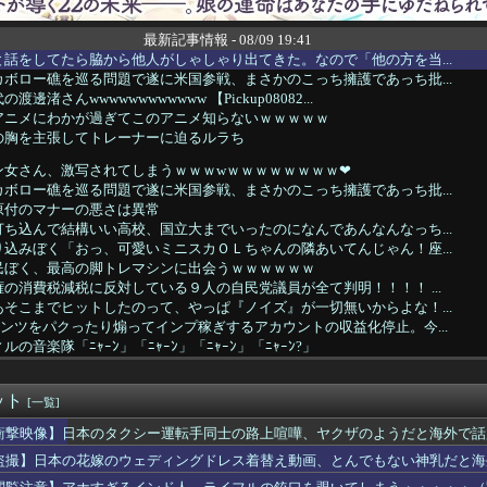
最新記事情報 - 08/09 19:41
話をしてたら脇から他人がしゃしゃり出てきた。なので「他の方を当...
ボロー礁を巡る問題で遂に米国参戦、まさかのこっち擁護であっち批...
邊渚さんwwwwwwwwwwww 【Pickup08082...
アニメにわかが過ぎてこのアニメ知らないｗｗｗｗｗ
の胸を主張してトレーナーに迫るルラち
ン女さん、激写されてしまうｗｗｗwｗｗｗｗｗｗｗｗ❤
ボロー礁を巡る問題で遂に米国参戦、まさかのこっち擁護であっち批...
原付のマナーの悪さは異常
ち込んで結構いい高校、国立大までいったのになんであんなんなっち...
込みぼく「おっ、可愛いミニスカＯＬちゃんの隣あいてんじゃん！座...
民ぼく、最高の脚トレマシンに出会うｗｗｗｗｗｗ
の消費税減税に反対している９人の自民党議員が全て判明！！！！ ...
そこまでヒットしたのって、やっぱ『ノイズ』が一切無いからよな！...
ンツをパクったり煽ってインプ稼ぎするアカウントの収益化停止。今...
の音楽隊「ﾆｬｰﾝ」「ﾆｬｰﾝ」「ﾆｬｰﾝ」「ﾆｬｰﾝ?」
気配信者がやってくるぞ！」←パチンカスには有名な人なん？
ト、星四武器の中だと何が良いのかな？
ット
に1000円以上だすの渋る理由ガチ不明ｗｗｗｗｗｗｗｗｗ
[一覧]
代表MF佐野航大、オランダ王者PSV加入が正式決定！ NEC史...
衝撃映像】日本のタクシー運転手同士の路上喧嘩、ヤクザのようだと海外で話
ギリ勝ってそうなキャラクタービジネスコンテンツ
盗撮】日本の花嫁のウェディングドレス着替え動画、とんでもない神乳だと海
掃除機だよ」トメ「じゃあコトメにあげるわｗ」旦那「ふざけるな！...
爺ちゃん(84)、学生に『日本も核武装が必要』と言われびっくり