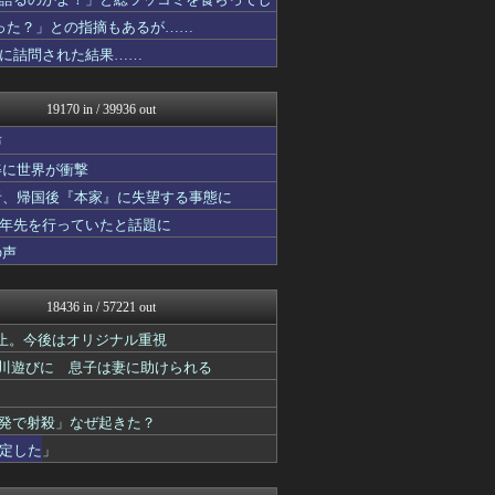
ラビット速報
ああ言えばForYou
った？」との指摘もあるが……
艦これ速報 艦隊これくしょ...
に詰問された結果……
コンテンツ・声優 | ラブ...
ほんわかMkⅡ
あ艦これ ～艦隊これくしょ...
19170 in / 39936 out
ネラーボイス
fig速
声
デジタルニューススレッド
姿に世界が衝撃
VIPPER速報
者、帰国後『本家』に失望する事態に
かんにゅー -韓国の反応-
V速ニュップ
十年先を行っていたと話題に
1000mg
の声
バイク速報
ゲーム実況者速報＠YouT...
マジキチ速報
18436 in / 57221 out
思考ちゃんねる
キニ速
止。今後はオリジナル重視
明日は何を食べようか
で川遊びに 息子は妻に助けられる
がるおんちゃんねる
ゆるゲーマー遅報
投資ちゃんねる
2発で射殺」なぜ起きた？
乃木通 乃木坂46櫻坂46...
定した」
かぞくちゃんねる
すまいる(^-^)ぶろぐ