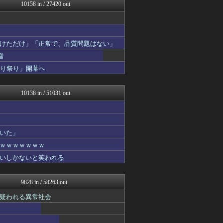
日刊やきう速報
10158 in / 27420 out
プロデューサーさんっ！SS...
フットボール速報
モンハンまとめ速報【モンハ...
みんな知ってた？【海外の反...
けただけ」「正常で、品質問題はない」
キニ速
増
まとめCUP
漫画まとめ速報
切り祭り」開幕へ
日本第一！ニュース録
AKB48タイムズ（AKB...
10138 in / 51031 out
いた」
ｗｗｗｗｗｗｗ
いしかないと笑われる
9828 in / 58263 out
疑われる異常社会