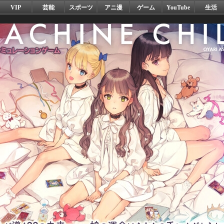
VIP
芸能
スポーツ
アニ漫
ゲーム
YouTube
生活