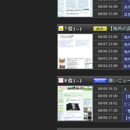
08/09 19:00
【画像】白石麻衣
ま
08/09 19:00
【エヴァ】シン
08/09 16:09
高
08/09 19:00
【艦これ】E2-
08/09 15:09
反
08/09 19:00
【ラブライブ！
08/09 19:00
【一夫多妻制】
08/09 19:00
【艦これ】E5っ
7 位 (→)
【海外の
08/09 19:00
【悲報】脳外科医
08/09 19:00
08/08 23:00
【武装バニー★BUNN
海
08/09 19:00
【驚愕】「実家暮
08/07 23:00
海
08/09 19:00
【画像】AIレベ
08/06 23:00
海
08/09 19:00
韓国人「日本人は
08/09 19:00
【悲報】日本人、
08/05 23:00
海
08/09 19:00
【動画】世界一
08/04 23:00
欧
08/09 19:00
言うほどスーパ
08/09 19:00
【朗報】キズナ
08/09 19:00
アメリカの共和
8 位 (→)
痛いニュース
08/09 19:00
【悲報】日本人、
08/09 19:31
08/09 19:00
【朗報】イオン
X
08/09 19:00
【消費税1%にな
08/09 19:00
【
08/09 19:00
【百合】日曜夜の
08/09 18:02
ビ
08/09 19:00
『釣りゲー』っ
08/09 19:00
【画像あり】速水
08/09 17:30
「
08/09 19:00
【画像】現在の佐
08/09 17:01
【
08/09 19:00
旦那の精神が子
08/09 19:00
クソ男「専業主婦