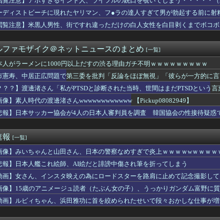
閲覧注意】アホすぎるインド人、ライフルの銃口を覗いてしまう・・・・・（
歴代のグループ在籍日数ランキングがこちら…
ーディストビーチに現れたヤリマン、フ●ラの達人すぎて男が勃起する前に射
会長、UEFAが許してくれなくて詰む・・・
グループ「...そして、消え逝くキミ達と。」結成5カ月で消え逝...
閲覧注意】米黒人男性、街ですれ違っただけの白人女性を白目剥くまでボコボ
は狩猟民族として優秀だったんですよ」 ワイ「…おかしいですよね...
妊娠は難しい身体」彼女「うぅ…」ワイ「（やった！）」→wwww
ルファモザイク＠ネットニュースのまとめ
[一覧]
SNS年齢制限法案提出検討
コリアンへの名誉棄損、泉南市議に再び賠償命令 SNS投稿、攻撃...
本人がラーメンに1000円以上だすの渋る理由ガチ不明ｗｗｗｗｗｗｗｗｗ
ると対セ球団では初の同一カード3連敗に
市憲寿、中居正広問題で第三委を批判「反論をほぼ無視」「彼らが一方的に言
早苗の名前入り包丁ｗｗｗｗｗｗｗｗｗｗｗｗｗ
も同調
さん、TikTokであたシコがとまらないｗｗｗｗｗｗｗｗｗｗｗ...
？？？】渡邊渚さん「私がPTSDと診断された当時、世間はまだPTSDという
本のタクシー運転手同士の路上喧嘩、ヤクザのようだと海外で話題に
像】素人時代の渡邊渚さんwwwwwwwwwwww 【Pickup08082949】
所属の瀬古樹、2年ぶりのJリーグ復帰か…クラブ間で合意と現地報...
悲報】日本サッカー協会が4人の日本人審判員を調査 韓国協会の性接待疑惑
そっちで管理して」私「急にどうしたの？」→気づけば夫の収入がそ...
ウクジラが正面から接近、素手で頭を押し返すダイバー「まだ子ども...
変おきたwww
速報
[一覧]
、でけえ【画像あり】
平が2戦連続完封勝利！！五十幡が七回に完全阻止の右前打
画像】みいちゃんと山田さん、日本の警察なめすぎで炎上ｗｗｗｗwｗｗｗｗ
察が拳銃で凶悪犯を射殺すると「本当に正しかったのか？」と疑われ...
悲報】日本人艦これ絵師、AI絵だと誹謗中傷され筆を折ってしまう
婚約者を調べた。別れなさい』と言われブチギレ。だが母に感謝した...
最新フィギュア(1,88000円)、ガチで作り込みがエグすぎ...
動画】女さん、インスタ映えの為にロードスターを路肩に止めて記念撮影して
一掃のタイムリーｗｗｗｗｗｗ
wwwwwwwwwwwww
画像】15歳のアニメージュ読者（たぶん女の子）、うっかりガンダム富野に
本の被災地に10トンの支援物資を黙々と輸送して中国大使館が大声...
れる…
動画】ルビィちゃん、浜田雅功に首を絞められたせいで段々おかしな仕事が増
？甲斐田晴
ャンピョンって書く人をたまに見るけどこれって合ってるのだろうか...
ーの堀大輔さん、4時間寝てた事がバレるwwwww