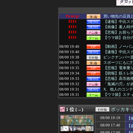
PickUp!
買い物先の店員と
ｵﾇﾇﾒ
【速報】中比スカ
ｵﾇﾇﾒ
【画像】素人時代の渡
ｵﾇﾇﾒ
【悲報】お前ら
ｵﾇﾇﾒ
【ウマ娘】自分
08/09 19:40
【動画】ノーパ
08/09 19:40
【速報】中比スカ
08/09 19:38
ピンクナンバー
08/09 19:35
スポーツにもに打
08/09 19:35
【悲報】電車乗り
08/09 19:34
【朗報】筋トレ
08/09 19:33
【悲報】高市政権
08/09 19:32
「鬼滅の刃」があ
08/09 19:31
X、他人のコンテ
08/09 19:31
【ウマ娘】スティル
08/09 19:30
パチンコ屋「人
08/09 19:30
【原神】オデッ
1 位 (→)
ポッカキ
08/09 19:30
日本人がラーメン
08/09 19:30
【サッカー】日本
08/09 19:19
【
08/09 19:30
ちいかわがギリ
08/09 17:40
【
08/09 19:29
旦那「母さんへの
08/09 19:29
長崎の語り部のお
08/09 17:00