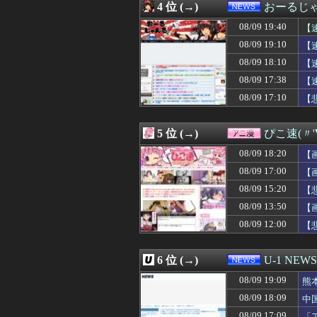
4 位 (→)
おーるじ
08/09 19:09
熊本避難所で大工
08/09 19:09
【悲報】仙台育英
08/09 19:40
【
08/09 19:08
【ウマ娘】ディ
08/09 19:10
【
08/09 19:08
ターン制RPG
は
08/09 18:10
08/09 19:07
【8月LOH】先
【
08/09 19:06
付き合って6年の
案
08/09 17:38
【
08/09 19:05
【朗報】小田さくら「
08/09 17:10
【
08/09 19:05
【画像】セブンイ
08/09 19:05
FPSの面白さを
08/09 19:05
【巨人】橋上監
5 位 (→)
ぴこ速(〃'
08/09 19:05
【悲報】トー横キ
08/09 19:05
【動画】絶対に
08/09 18:20
【
08/09 19:04
【速報】声優の
08/09 17:00
【
08/09 19:04
【画像あり】伝説
08/09 15:20
08/09 19:03
METALVERSE
【
08/09 19:03
アポなし訪問を繰
08/09 13:50
【
08/09 19:03
【遊戯王情報】遊☆戯
08/09 12:00
【
08/09 19:02
【朗報】むちむち
08/09 19:02
【仮面ライダーゼ
08/09 19:02
【1stガンダム
6 位 (→)
U-1 NEWS
08/09 19:01
36歳ニートワイ
08/09 19:00
【長野】安曇野市
08/09 19:09
熊
08/09 19:00
【愛知】溺れかけ
結
08/09 18:09
中
08/09 19:00
古市憲寿、中居正
08/09 17:09
「