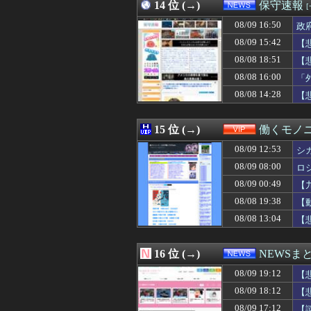
08/09 18:30
14 位 (→)
松井秀喜の凄さは
保守速報
08/09 18:30
【デレマス】渋
08/09 16:50
政
08/09 18:30
【サッカー】日本
08/09 18:30
08/09 15:42
【モンハンワイル
【
08/09 18:30
「I’ll be back が
08/08 18:51
【
08/09 18:30
【悲報】バスロー
08/08 16:00
「
08/09 18:29
【画像】tuki.
08/09 18:29
【画像】かくと
08/08 14:28
【
08/09 18:29
「セルフレジは便
08/09 18:28
【素ちゃん】ちゃん
15 位 (→)
働くモノニ
08/09 12:53
シ
08/09 08:00
ロ
08/09 00:49
【
08/08 19:38
【
08/08 13:04
【
16 位 (→)
NEWSま
08/09 19:12
【
08/09 18:12
【
08/09 17:12
【