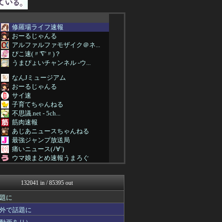
修羅場ライフ速報
おーるじゃんる
アルファルファモザイク＠ネ...
ぴこ速(〃'∇'〃)？
うまぴょいチャンネル -ウ...
なんJミュージアム
おーるじゃんる
サイ速
子育てちゃんねる
不思議.net - 5ch...
筋肉速報
あじあニュースちゃんねる
最強ジャンプ放送局
痛いニュース(ﾉ∀`)
ウマ娘まとめ速報うまろぐ
パチンコ・パチスロ.com
原神速報 | GENSHI...
132041 in / 85395 out
アルファルファモザイク＠ネ...
フットボール速報
題に
カンダタ速報
外で話題に
修羅場ハザード -復讐・D...
日本第一！ニュース録