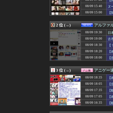
【
08/09 19:28
【日向坂46】
08/09 15:40
ヌ
08/09 19:27
【悲報】FIFA
08/09 15:00
08/09 19:25
【悲報】アイドル
【
08/09 19:25
研究者「ADHD
08/09 19:25
【驚愕】医者「
2 位 (→)
アルファ
08/09 19:21
高市首相 子供の
08/09 19:20
【大阪高裁】在日
08/09 19:30
日
08/09 19:19
阪神、今日負け
08/09 19:00
古
08/09 19:19
【画像】 高市
徹
08/09 19:19
【動画】令和女子
08/09 18:30
【
08/09 19:19
【衝撃映像】日
08/09 18:20
【画
08/09 19:18
【朗報】ストーク
08/09 18:00
【
08/09 19:15
旦那「給料は全部
08/09 19:15
口を開けたマッコ
08/09 19:15
彼女のまんこに異
3 位 (→)
アニゲー
08/09 19:14
【速報】山﨑天
08/09 19:14
日本ハム有原航
08/09 18:35
【
08/09 19:12
【悲報】日本の警
08/09 18:05
【
08/09 19:12
母から『あんたの
08/09 19:11
08/09 17:35
【画像】キャミイの
【
08/09 19:10
山本祐大の走者
ww
08/09 17:05
【
08/09 19:10
【速報】中国、熊
ま
08/09 16:35
【
08/09 19:09
ぴちぴち新人！
08/09 19:09
チャンピオンをチ
08/09 19:09
ショートスリーパ