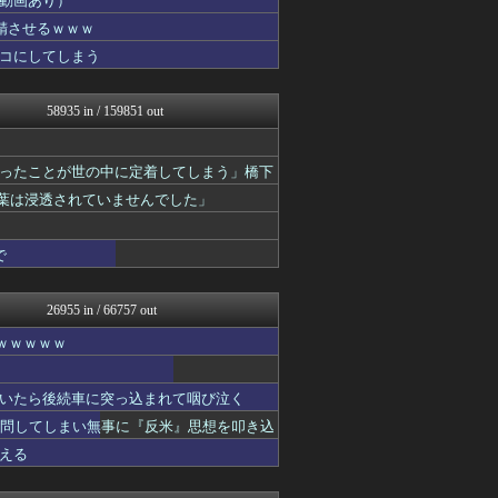
動画あり）
日向坂46まとめ速報
精させるｗｗｗ
ぶる速-VIP
コにしてしまう
わんこーる速報！
凹凸ちゃんねる 発達障害・...
バズッター速報
58935 in / 159851 out
かせまと！
キムチ速報
阪神タイガースちゃんねる
ったことが世の中に定着してしまう」橋下
なんJ PRIDE
なんJミュージアム
言葉は浸透されていませんでした」
ポッカキット
【サッカー まとめ】サカラ...
で
鬼女の宅配便 - 修羅場・...
QQQ(海外の反応)
まとめCUP
26955 in / 66757 out
乃木坂46まとめ 乃木りん...
ポリー速報
ｗｗｗｗｗ
NEWSまとめもりー｜2c...
浮気ちゃんねる
mashlife通信
いたら後続車に突っ込まれて咽び泣く
鷹速@ホークスまとめブログ
質問してしまい無事に『反米』思想を叩き込
おーるじゃんる
える
トレンドの通り道
おうち速報
ぶる速-VIP