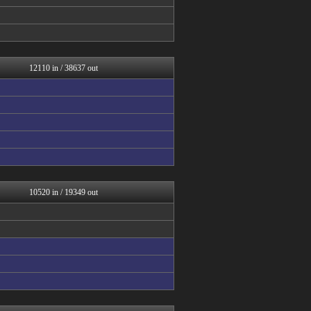
かせまと！
坂道情報通～乃木坂46まと...
結婚・恋愛ニュースぷらす
スコールちゃんねる｜２ちゃ...
にゅーすアルー！
うしみつ-5chまとめ-
12110 in / 38637 out
ガジェット2ch
不思議.net - 5ch...
アニゲー速報
筋肉速報
ふぇー速
かせまと！
えっ!?またここのサイト?
watch＠２ちゃんねる
海外の反応スポーツ
いたしん！
10520 in / 19349 out
コリアル
おうまがタイムズ
カンダタ速報
WorldFootball...
【2ch】ニュー速クオリテ...
ゴルシch.｜ウマ娘まとめ...
アルファルファモザイク＠ネ...
もみあげチャ～シュ～
ルフレch. - ファイア...