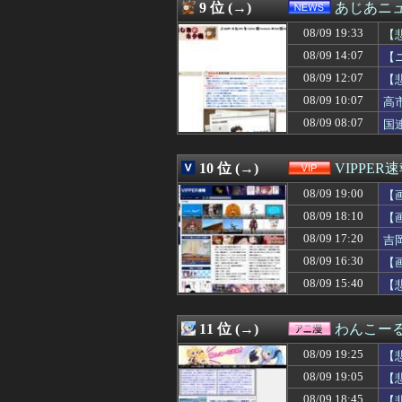
08/09 19:00
【台湾】長崎式典
9 位 (→)
あじあニ
08/09 19:00
絵師「このイラス
08/09 19:33
08/09 19:00
【画像】キャミイの
【
08/09 18:59
【悲報】ファン付
08/09 14:07
【
08/09 18:57
【巨乳画像】日本
08/09 12:07
【
08/09 18:57
なぜフランス人は
08/09 18:57
【朗報】イチロー
08/09 10:07
高
08/09 18:56
世界の繊維印刷・染
08/09 08:07
国
08/09 18:56
株式会社UnReactが
08/09 18:55
【NBA】LAL
08/09 18:55
所得連動給付、公
10 位 (→)
VIPPER
08/09 18:52
【西武対ソフトバ
08/09 19:00
【
08/09 18:50
テスラ、26年中
08/09 18:50
自転車屋でボッ
08/09 18:10
【
08/09 18:49
【画像】MEGU
08/09 17:20
吉
08/09 18:48
【悲報】Steam
08/09 18:47
08/09 16:30
Twitterに
【
08/09 18:45
【画像】咲-Sak
08/09 15:40
【
08/09 18:45
自転車屋でボッ
08/09 18:45
【画像】咲-Sak
08/09 18:45
【悲報】ドラゴ
11 位 (→)
わんこー
08/09 18:43
世帯年収1000
08/09 19:25
【
08/09 18:43
【悲報】ショー
08/09 18:42
【朗報】X、既
08/09 19:05
【
08/09 18:41
【画像】速水もこみ
08/09 18:45
【