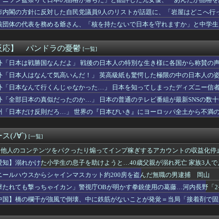
さん(34)、高校生の息子がいるオカンみたいになってしまう
い……
ジくんって大人になればなるほどミサトさんとS○Xしなかった事
市内閣の方針に反対した自民党議員9人のリストが話題に、「岩屋はどこへ行
3って前段の山の1つだよね
核団体の代表を務める爺さん、「核を持たないで日本を守れますか」と中学生
】【画像】くりぱん、さすがにちょっと可愛すぎる…【虹ヶ咲】
日本の伝統を考えても、裕福な家庭は側室があったっていいと思う
てゴトとグロワールどっちがいいの？
反応】 パンドラの憂鬱
[一覧]
「腫瘍取るぞ！」→腫瘍じゃないx2→正常な脳を摘出され意識はあ...
Y RAPID ACTION SQUAD】「Comman...
外「日本は戦勝国なんだよ」 戦後の日本人の特別な生き様に各国から称賛の
らし」とんでもない事が判明するｗｗｗｗ家賃のかからない「実家暮...
外「日本人はなんて気高いんだ！」 英高級紙も驚愕した極限の中の日本人の
ルの綺麗すぎるプロポーズ花火が打ち上がる㊗🎇
外「日本なんて行くんじゃなかった…」 日本を知ってしまったディズニー信
本当にGalaxyが大好きなのに、サムスンのことは全然知らない...
もはや何も欲しがらなくなるｗｗｗｗｗｗｗｗｗｗｗｗｗｗｗｗｗｗ...
外「全部日本の真似だったのか…」 日本の普通のテレビ番組が最新SNSの数
過酷なオフロードレースのコース設計が絶対におかしい（笑）
州「日本だけ反則だろ…」 世界の『日本びいき』にヨーロッパ全土から不満
ーカブって良いバイクか？
アイさん、大復活を遂げるｗｗｗｗｗｗｗｗｗｗ
党内でブリトー内戦が勃発ｗｗｗｗｗｗｗ
(ﾉ∀`)
[一覧]
もはや何も欲しがらなくなるｗｗｗｗｗｗｗｗｗｗｗｗｗｗｗｗｗｗ...
でカップヌ－ドル詰め放題ｗｗｗｗｗｗｗｗｗｗｗｗｗｗｗｗｗｗ
、他人のコンテンツをパクったり煽ってインプ稼ぎするアカウントの収益化停
ったら】町のお弁当屋さん「申し訳ないがその分商品代を値上げして...
愛知】溺れかけた小学生の息子を助けようと…40歳父親が溺れ死亡 家族3人
ミミ×シーナ画像スレその7
ニールハウスからシャインマスカット約200房を盗んだ無職の男逮捕 岡山
て本物の釣りより釣れないから面白くないんだよな
もこみちが新オープンしたカフェ、サンドイッチ1つ「3000円」...
撃たれても撃っちゃイカン」警視庁OBが明かす拳銃使用の葛藤…河内長野「
藤璃果、大変なことになってるって...
中国】橋の欄干が強風で倒壊、中に鉄筋がないことが発覚＝当局「接着剤で固
供に近いことに気づいた。おじゃる丸を見て大爆笑してた
は昼間寝てられていいよなぁ。俺なんか忙しくて寝る暇ねーもん。ど...