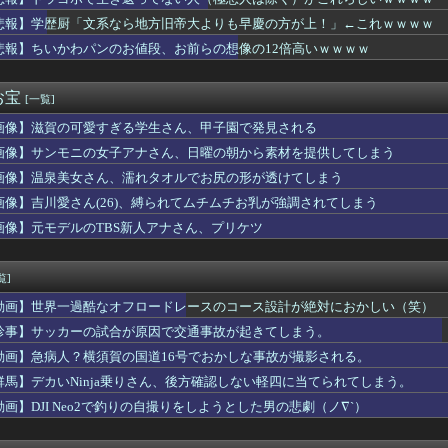
天で見つけた特価品あれこれ
！相変わらず凄い針金アート！！！【乃木坂46】
悲報】学歴厨「文系なら地方旧帝大よりも早慶の方が上！」←これｗｗｗｗ
てる彼氏に「生理用品をトイレに置くのやめてほしい。友達が遊びに...
悲報】ちいかわパンのお値段、お前らの想像の12倍高いｗｗｗｗ
黒字転換！！CX-5がバカ売れｗｗｗｗｗｗ
典で台湾駐日代表を冷遇「核兵器開発計画を拡張している中国の意向...
元カノ、風俗で見つかる。。
お宝
[一覧]
SNSは早いやろ」SNS年齢制限法案提出検討
画像】滋賀の可愛すぎる学生さん、甲子園で発見される
舎”JK”が垢抜けた結果、一同驚愕ｗｗｗｗｗｗｗｗｗｗｗｗ
んと山田さん、日本の警察なめすぎで炎上ｗｗｗｗwｗｗｗｗｗｗｗ...
画像】サンモニの女子アナさん、日曜の朝から素材を提供してしまう
人はこういうケツの女がモテモテらしいwwwwwww
画像】温泉美女さん、濡れタオルでお尻の形が透けてしまう
先でいじめられてて辛い
市同時花火」新展開
画像】吉川愛さん(26)、縛られてムチムチお乳が強調されてしまう
ザー(34)「ホテル行こ♡♡」→性欲がヤバ過ぎな女にナマで勃起...
画像】元モデルのTBS新人アナさん、プリケツ
民栄誉賞で記念品に自分の名前を入れ自分メインのPV撮影して炎上...
率にMLBファン騒然！←「ベーブ・ルースよりも上」（海外の反応...
で抜いたら濃いのが出た
覧]
ーサイトの評価で見る日本と韓国の違いがこちら・・・」
動画】世界一過酷なオフロードレースのコース設計が絶対におかしい（笑）
円安なのに人口少ない台湾と韓国に「輸出額」抜かれ日本沈没ｗｗｗ
るの面倒くさくね
珍事】サッカーの試合が原因で交通事故が起きてしまう。
FC率いる槙野智章監督、プラカードでおかしなサインを出し始めて...
動画】急病人？横須賀の国道16号でおかしな事故が撮影される。
プレ軍装を禁止へ・・・
群馬】デカいNinja乗りさん、後方確認しない軽四に当てられてしまう。
ナル作品でトレーナーを反映させたキャラクターを出したらリアリテ...
さん「私がPTSDと診断された当時、世間はまだPTSDという言...
動画】DJI Neo2で釣りの自撮りをしようとした男の悲劇（ノ∇`）
新の浴衣、痴女呼ばわりされる
-iのどんぶり勘定だけど愚弟シャドウズの売上やばすぎるｗｗｗ...