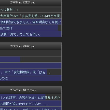
24648 in / 92124 out
U-1 NEWS.
ぶる速-VIP
っち批判！！
ウマ娘まとめ超速報！
声宣伝 5ch「まあ見え透いてるけど支援
まとめたニュース
ウマ娘うまぴょい速報
で個別返信できません」返金明言なく今後ご
修羅場ライフ速報
当て逃げ
℃-ute派なんday
 次男「見ていてとても辛い」
不思議.net - 5ch...
げぇ速
なんじぇいスタジアム＠なん...
24303 in / 99266 out
わんこーる速報！
女子アナお宝画像速報－5c...
おたくみくす 声優まとめ
ろぼ速VIP
BABYMETAL TIM...
修羅の華-家庭・生活まとめ
は」50代「攻殻機動隊」俺「はぁ…」
スターライト速報 -遊戯王...
たのに
いたしん！
ヒーローNEWS
GUNDAM.LOG｜ガン...
20592 in / 100282 out
資格ちゃんねる
登山ちゃんねる
！との証言、内容があまりに胡散臭すぎた
痛いニュース(ﾉ∀`)
も農民が追いかけるどころか……
アルファルファモザイク＠ネ...
語るのかよ！」と総ツッコミを食らってし