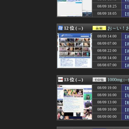
08/09 18:41
Amazon、楽
08/09 18:25
08/09 18:40
久しぶりに見た
【
08/09 18:40
【男と女】同棲し
08/09 18:05
【
08/09 18:40
【画像】マツダが
08/09 18:40
長崎市平和祈念式
08/09 18:39
【悲報】ワイの
12 位 (→)
お～い！
08/09 18:36
高市早苗「ガキに
08/09 14:00
【
08/09 18:35
【画像】芋臭い田
08/09 18:35
【画像】みいちゃ
08/09 07:00
【
08/09 18:34
【画像】アメリカ
08/08 22:00
【
08/09 18:33
女だけどバイト
08/08 14:00
08/09 18:33
例の「琵琶湖三
【
08/09 18:33
事務のシングルマ
08/08 07:00
【
08/09 18:33
【悲報】高市、国
08/09 18:33
村上宗隆の本塁打
08/09 18:32
【画像】男の娘
13 位 (→)
1000mg
[一
08/09 18:31
韓国人「レビュ
08/09 19:00
【
08/09 18:31
【悲報】日本、
08/09 18:31
ガンプラって作
08/09 16:00
【
08/09 18:30
◆悲報◆藤枝My
08/09 13:00
【
08/09 18:30
靖国神社、コス
08/09 10:00
【
08/09 18:30
【ウマ娘】オリジ
08/09 18:30
【？？？】渡邊渚
08/09 00:00
【
08/09 18:30
【悲報】令和最
08/09 18:30
【FEH】game