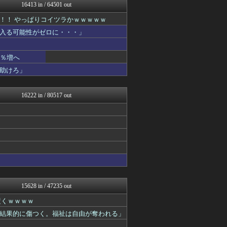
みそパンNEWS
16413 in / 64501 out
オレ的ゲーム速報＠刃
！！ やっぱりコイツラかｗｗｗｗｗ
カンダタ速報
かせまと！
入る可能性がゼロに・・・」
もきゅ速(*´ω`*)人(...
軍事・ミリタリー速報☆彡
なんじぇいスタジアム＠なん...
1％増へ
ファ板速報
助けろ」
ファ板速報
バスケまとめ・COM
国難にあってもの申す！！
16222 in / 80517 out
なんじぇいスタジアム＠なん...
ゆめ痛 -自動車まとめブロ...
思考ちゃんねる
なんJミュージアム
アニはつ -アニメ発信場-
スマブラ屋さん | スマブ...
VIPワイドガイド
V速ニュップ
(*ﾟ∀ﾟ)ゞカガクニュー...
わんこーる速報！
15628 in / 47235 out
なんじぇいスタジアム＠なん...
逝くｗｗｗｗ
なんJ PRIDE
ゴールデンタイムズ
結果的に傷つく。福祉は自由が奪われる」
アナ速‐女子アナ画像速報