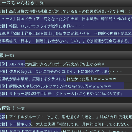
の参加者格下げ 席が「使節団区域外」と抗議 「中国に追従...
ュースちゃんねる
[一覧]
トを描く過程をタイムラプスで動画にしました！」→とんでもないも...
最新フィギュア(188,000円)、ガチで作り込みがエグすぎ...
悲報】高市政権の消費税減税に反対している９人の自民党議員が全て判明！！
き作業着使用男性、熱中症で死亡 スポーツドリンクやゼリー飲料持...
ニュース】韓国メディア「幻となった女性天皇。日本皇族に韓半島の男の血が
一告白された黒嵜菜々子、おっぱい水着グラビアがエッチすぎるww...
悲報】韓国、ロシアウクライナ戦争に参戦へ！！！
これほど日本が好きなのか？…中国ネット「中国と北朝鮮を除いて日...
さん、想像の5倍スーパースターだったｗｗｗｗｗｗｗｗｗｗｗｗｗ...
市総理「物価上昇を上回る賃上げを日本に定着させる」⇒ 国家公務員月給3.5
色用添加剤市場、2032年には60億米ドル規模へ拡大予測 &...
連事務総長「日本よ、国連にお金がない。このままでは国連が完全崩壊する。
Shopify向けECアプリ「UR:Compare＆S...
はケスラー獲得に資産を失いすぎ？リーブス放出もあり得るとザック...
金受取口座登録者の申請不要…自治体の事務負担軽減へ 法整備検討...
速報
[一覧]
ンク20回戦】西武の守備…
画像】AIレベルの綺麗すぎるプロポーズ花火が打ち上がる㊗🎇
に日本の納車拠点を6割増 販売急増による混乱収拾へ
タクられた
画像】佐倉綾音(32)、ついに自分のシコポイントに気付いてしまう・・・
MI(42)の爆乳、健在だったｗｗｗｗｗｗｗｗｗ
岡里帆が橋本環奈、広瀬すずクラスになれなかった理由ｗｗｗｗｗｗ
さん「オススメできません(300時間プレイ済)」←こういうレ...
いる「サブカルなんでも雑語りおじさん」の正体ｗｗｗｗｗｗｗｗ
画像】瞬間-26℃冷却のベルトファンが今なら4,980円ｗｗｗｗｗｗ
i-、もうめちゃくちゃ
悲報】タトゥー彫師23年目店長「タトゥー入れにくるやつ99%バカです」
タクられた
i-、もうめちゃくちゃ
ボで生き返ってない人（極悪人は除く）がこれらしいｗｗｗｗ
る速報！
[一覧]
万「豊かな暮らしなんかできません！！！」
悲報】アイドルグループ「...そして、消え逝くキミ達と。」結成5カ月で消え
トスリーパー堀、誹謗中傷を受けて突然泣き出すｗｗｗｗｗｗｗｗ
存の収益化プログラムを終了 インプレゾンビ死滅か
悲報】トー横キッズ、大人に失望「相談しても、具体的に何もしてくれない。
ちが新オープンしたカフェ、サンドイッチ1つ3000円wwww...
悲報】ドラゴボで生き返ってない人（極悪人は除く）がこれらしいｗｗｗｗ