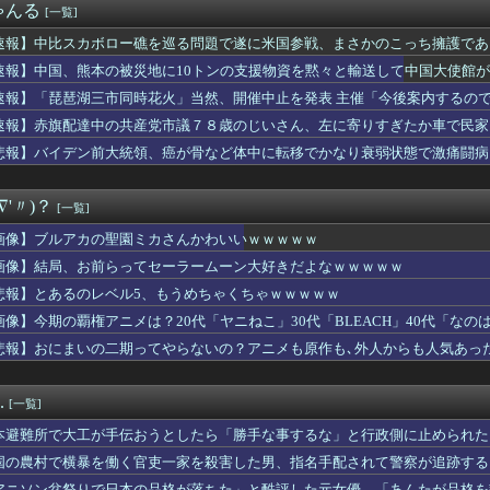
ゃんる
[一覧]
が手伝おうとしたら「勝手な事するな」と行政側に止められた！との...
のマネージャー、首をひねっただけでウインクしたことにされてしま...
速報】中比スカボロー礁を巡る問題で遂に米国参戦、まさかのこっち擁護であ
ザイアちゃんの彩はよきよね
速報】中国、熊本の被災地に10トンの支援物資を黙々と輸送して中国大使館が大
ファン「ターン制にはターン制の良さがあると思います」
ありがとね」
行のスタサポはチヨノオーとドトウどっち使ってるの？
速報】「琵琶湖三市同時花火」当然、開催中止を発表 主催「今後案内するの
彼氏は週3～4回飲みに行くのに私との時間を作らない人。月2回の...
内で終わる
速報】赤旗配達中の共産党市議７８歳のじいさん、左に寄りすぎたか車で民家
私は15年間掛けてBe Aliveに寄って行った、Be A...
悲報】バイデン前大統領、癌が骨など体中に転移でかなり衰弱状態で激痛闘病
レブンのバイト「AIにちいかわの画像を食わせてっと…できた！」...
教えてくれ
督代行、昇格即Ｖ打の岡田悠希は「信頼して起用」
∇'〃)？
[一覧]
ッズ、大人に失望「相談しても、具体的に何もしてくれない。結果的...
触ってはいけないお○ぱいが発見されてしまうｗｗｗｗｗｗｗ
画像】ブルアカの聖園ミカさんかわいいｗｗｗｗｗ
鈴代紗弓さんからのご報告有り
画像】結局、お前らってセーラームーン大好きだよなｗｗｗｗｗ
巨神イデオンの作中で初めてイデオンガンを使用しその威力を目にし...
出演「LuckyFes’26」のセトリ＆感想
悲報】とあるのレベル5、もうめちゃくちゃｗｗｗｗｗ
り返す義母に家事を手伝ってもらってたらいつの間にか来なくなった...
画像】今期の覇権アニメは？20代「ヤニねこ」30代「BLEACH」40代「なの
☆王デュエルモンスターズGX 20th Remaster第...
悲報】おにまいの二期ってやらないの？アニメも原作も､外人からも人気あっ
女子バレー選手さん、脱いでしまう💕💕💕
ッツ】「エージェント美浪」に「コードナンバー：サーティーン」登...
】難民老人「また地球に来れるとは……」←これ連邦もヤバくない？
.
[一覧]
、無事親の説得を済ませる
と大町市で土砂崩落 山中の道路が寸断 宿泊客や登山客など計40...
本避難所で大工が手伝おうとしたら「勝手な事するな」と行政側に止められた
た小学生の息子を助けようと…40歳父親が溺れ死亡 家族3人で川...
果……
国の農村で横暴を働く官吏一家を殺害した男、指名手配されて警察が追跡する
広問題で第三委を批判「反論をほぼ無視」「彼らが一方的に言ったこ...
アニソン盆祭りで日本の品格が落ちた」と酷評した元女優、「あんたが品格を