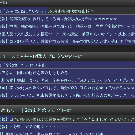
31本塁打ではなく、高打率で打点稼ぐ安定感こそが最大の武器だっ...
[一覧]
谷凛「プロデューサーは何派？」
府「ガキにSNSは早いやろ」SNS年齢制限法案提出検討
代表・森保監督、日テレ『24時間テレビ』に出演へ！ 相葉雅紀、...
ズ】傷なんか早いもん勝ちだから勝手に壊していいの？マナー守るべ...
悲報】消費税減税に反対している自民党議員9人が判明ｗｗｗｗｗｗ
言えないので I will be b...
悲報】中国、橋の欄干が強風一発で粉々に 鉄筋ゼロ 当局「接着剤でくっつ
ブ着てタバコ吸いながら記者会見する奴ｗｗｗｗｗｗｗｗｗｗｗｗｗ...
外国人受け入れ反対」大幅増56.3(%) 東大調査 前回から20ポイント以上の爆
、お乳の始まり解禁
うタイプのあの人気ポケモン、エッチなフィギュアになる
悲報】コメ卸大手さん、営業利益83％減 高値で買い込んだ米が売れず「損
利」のはずだったのに…誰もが感じる「使いづらさ」がなくならない...
ひなの大食い企画ｷﾀ━━━━━(ﾟ∀ﾟ)━━━━━━ !!!...
ュース : 人生VIP職人ブログwww
[一覧]
カ「全部喰った」 祭り中止
シアさん、国民の財産を没収しはじめる
九州名物】鶏刺し食べた医師、全身麻痺へ…「死んだほうが良かったと思って
動画】移民受け入れ派のパヨおば、自分の家に来られたら全力で拒否るｗｗｗ
悲報】ラッパーさん、札束披露するもネット民から新社会人の初ボーナスくら
とめもりー｜2chまとめブログ
[一覧]
悲報】日本の警察が拳銃で凶悪犯を射殺すると「本当に正しかったのか？」と
悲報】大分県、ガチで逝く・・・・・・
謎】岡崎市の公務員、妻を連れてサーフィンに出かけた結果・・・