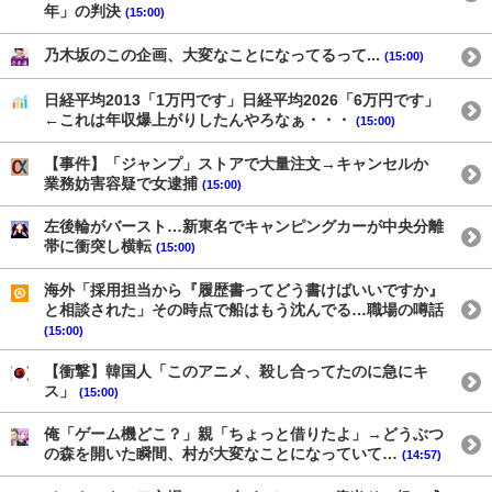
年」の判決
(15:00)
乃木坂のこの企画、大変なことになってるって...
(15:00)
日経平均2013「1万円です」日経平均2026「6万円です」
←これは年収爆上がりしたんやろなぁ・・・
(15:00)
【事件】「ジャンプ」ストアで大量注文→キャンセルか
業務妨害容疑で女逮捕
(15:00)
左後輪がバースト…新東名でキャンピングカーが中央分離
帯に衝突し横転
(15:00)
海外「採用担当から『履歴書ってどう書けばいいですか』
と相談された」その時点で船はもう沈んでる…職場の噂話
(15:00)
【衝撃】韓国人「このアニメ、殺し合ってたのに急にキ
ス」
(15:00)
俺「ゲーム機どこ？」親「ちょっと借りたよ」→どうぶつ
の森を開いた瞬間、村が大変なことになっていて…
(14:57)