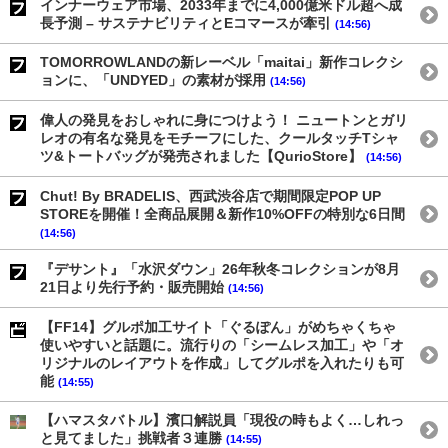
インナーウェア市場、2033年までに4,000億米ドル超へ成
長予測 – サステナビリティとEコマースが牽引
(14:56)
TOMORROWLANDの新レーベル「maitai」新作コレクシ
ョンに、「UNDYED」の素材が採用
(14:56)
偉人の発見をおしゃれに身につけよう！ ニュートンとガリ
レオの有名な発見をモチーフにした、クールタッチTシャ
ツ&トートバッグが発売されました【QurioStore】
(14:56)
Chut! By BRADELIS、西武渋谷店で期間限定POP UP
STOREを開催！全商品展開＆新作10%OFFの特別な6日間
(14:56)
『デサント』「水沢ダウン」26年秋冬コレクションが8月
21日より先行予約・販売開始
(14:56)
【FF14】グルポ加工サイト「ぐるぽん」がめちゃくちゃ
使いやすいと話題に。流行りの「シームレス加工」や「オ
リジナルのレイアウトを作成」してグルポを入れたりも可
能
(14:55)
【ハマスタバトル】濱口解説員「現役の時もよく…しれっ
と見てました」挑戦者３連勝
(14:55)