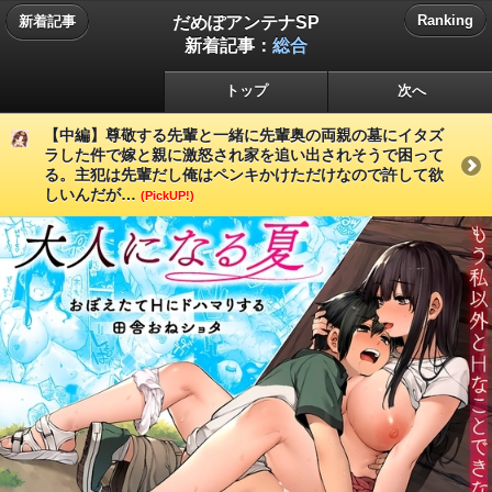
だめぽアンテナSP
Ranking
新着記事
新着記事：
総合
トップ
次へ
【中編】尊敬する先輩と一緒に先輩奥の両親の墓にイタズ
ラした件で嫁と親に激怒され家を追い出されそうで困って
る。主犯は先輩だし俺はペンキかけただけなので許して欲
しいんだが…
(PickUP!)