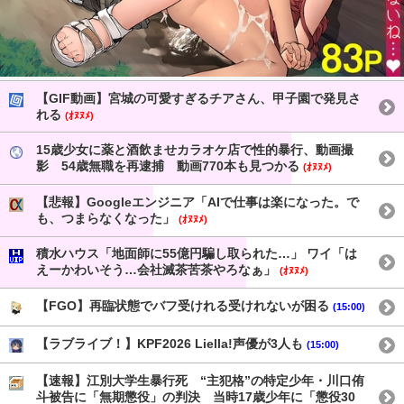
【GIF動画】宮城の可愛すぎるチアさん、甲子園で発見さ
れる
(ｵﾇﾇﾒ)
15歳少女に薬と酒飲ませカラオケ店で性的暴行、動画撮
影 54歳無職を再逮捕 動画770本も見つかる
(ｵﾇﾇﾒ)
【悲報】Googleエンジニア「AIで仕事は楽になった。で
も、つまらなくなった」
(ｵﾇﾇﾒ)
積水ハウス「地面師に55億円騙し取られた…」 ワイ「は
えーかわいそう…会社滅茶苦茶やろなぁ」
(ｵﾇﾇﾒ)
【FGO】再臨状態でバフ受けれる受けれないが困る
(15:00)
【ラブライブ！】KPF2026 Liella!声優が3人も
(15:00)
【速報】江別大学生暴行死 “主犯格”の特定少年・川口侑
斗被告に「無期懲役」の判決 当時17歳少年に「懲役30