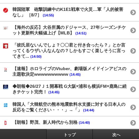
韓国陸軍 砲撃訓練中のK1E1戦車で火災…軍「人的被害
なし」 ［8/7］
(14:55)
【海外の反応】大谷所属のドジャース、27年シーズンチケ
ット更新料大幅値上げ【MLB】
(14:51)
「彼氏居ないんでしょ？〇〇君と付き合ったら？」とか言
ってくるウザい人なんなの？しかもすごく楽しそうに言っ
てきて...
(14:50)
【速報】ホロライブのVtuber、劇場版メイドインアビスの
主題歌決定wwwwwwwwww
(14:45)
◆朗報◆26/27Ｊ１開幕戦 G大阪×浦和も横浜FM×鹿島に続
きチケット完売！
(14:45)
韓国人「大韓航空の熊本地震飲料水支援に対する日本人の
反応をご覧ください・・・」→「」
(14:44)
【朗報】野茂、新人時代から別格
(14:40)
トップ
次へ