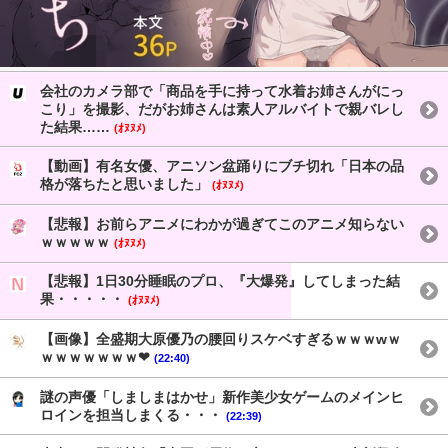
会社のカメラ部で「商品を手に持って水着お姉さんがにっ
こり」を撮影、だがお姉さんは素人アルバイトで親バレし
た結果……
(ｵﾇﾇﾒ)
【動画】有名女優、アニソン盆踊りにブチ切れ「日本の品
格が落ちたと思いました」
(ｵﾇﾇﾒ)
【悲報】お前らアニメにわかが過ぎてこのアニメ知らない
ｗｗｗｗｗ
(ｵﾇﾇﾒ)
【悲報】1日30分睡眠のプロ、『大爆発』してしまった結
果・・・・・
(ｵﾇﾇﾒ)
【画像】全盛期大原優乃の腰回りスケベすぎるｗｗｗwｗ
ｗｗｗｗｗｗｗ❤
(22:40)
謎の声優「しましまはかせ」新作美少女ゲームのメインヒ
ロインを担当しまくる・・・
(22:39)