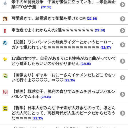
米中のAI開発競争「中国が優位に立っている」…米新興企
業CEOが予測！
(22:39)
可愛過ぎて、綺麗過ぎて衝撃を受けたCM
(22:39)
車改造でよくわからんの2選ｗｗｗｗｗｗｗｗ
(22:38)
【悲報】ワンパンマンの無免ライダーとかいうヒーロー、
ガチで嫌われていたｗｗｗｗｗｗｗｗｗｗｗｗｗ
(22:37)
17歳の女です。自分があまりにも性格がねじ曲がっていて
どう矯正したらいいのか分かりません
(22:35)
【画像あり】ギャル「おにーさんイケメンだしどこでもつ
いて行くよ♡♡♡♡」⇒♡♡
(22:35)
【動画】野球女子、勝利の喜びでムチムチおっぱいバルン
バルンでムホホ
(22:34)
【哲学】日本人がみんな甲子園が大好きなのって、ほとん
どの人間にとって、高校時代が人生のピークだからだろう
なｗｗｗｗ
(22:33)