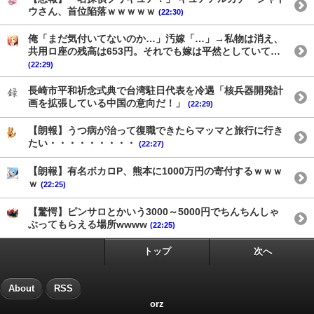
ウさん、首位陥落ｗｗｗｗｗ
(22:30)
俺「まだ気付いてないのか…」汚嫁「…」→私物は消え、
共用ロ座の残高は653円。それでも嫁は平然としていて…
(22:29)
長崎市平和祈念式典で台湾駐日代表を冷遇「核兵器開発計
画を拡張している中国の意向だ！」
(22:29)
【朗報】うつ病が治って復職できたらマッマと旅行に行き
たい・・・・・・・・・
(22:27)
【朗報】有名ボカロP、熊本に1000万円の寄付するｗｗｗ
ｗ
(22:25)
【驚愕】ピンサロとかいう3000～5000円でちんちんしゃ
ぶってもらえる場所wwww
(22:25)
トップ
次へ
About
RSS
orz