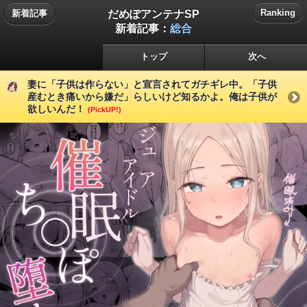
だめぽアンテナSP
Ranking
新着記事
新着記事：
総合
トップ
次へ
妻に「子供は作らない」と宣言されてガチギレ中。「子供
産むとき痛いから嫌だ」らしいけど知るかよ。俺は子供が
欲しいんだ！
(PickUP!)