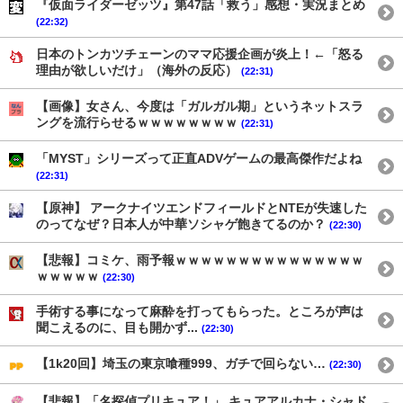
『仮面ライダーゼッツ』第47話「救う」感想・実況まとめ
(22:32)
日本のトンカツチェーンのママ応援企画が炎上！←「怒る
理由が欲しいだけ」（海外の反応）
(22:31)
【画像】女さん、今度は「ガルガル期」というネットスラ
ングを流行らせるｗｗｗｗｗｗｗｗ
(22:31)
「MYST」シリーズって正直ADVゲームの最高傑作だよね
(22:31)
【原神】 アークナイツエンドフィールドとNTEが失速した
のってなぜ？日本人が中華ソシャゲ飽きてるのか？
(22:30)
【悲報】コミケ、雨予報ｗｗｗｗｗｗｗｗｗｗｗｗｗｗｗ
ｗｗｗｗｗ
(22:30)
手術する事になって麻酔を打ってもらった。ところが声は
聞こえるのに、目も開かず...
(22:30)
【1k20回】埼玉の東京喰種999、ガチで回らない…
(22:30)
【悲報】「名探偵プリキュア！」 キュアアルカナ・シャド