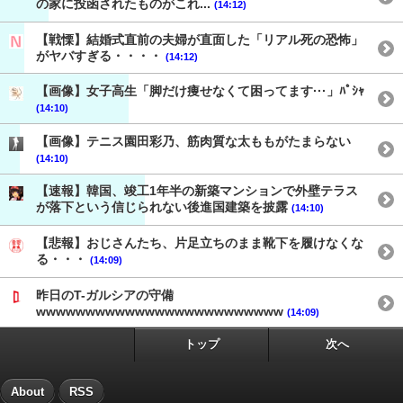
の家に投函されたものがこれ...
(14:12)
【戦慄】結婚式直前の夫婦が直面した「リアル死の恐怖」
がヤバすぎる・・・・
(14:12)
【画像】女子高生「脚だけ痩せなくて困ってます···」ﾊﾟｼｬ
(14:10)
【画像】テニス園田彩乃、筋肉質な太ももがたまらない
(14:10)
【速報】韓国、竣工1年半の新築マンションで外壁テラス
が落下という信じられない後進国建築を披露
(14:10)
【悲報】おじさんたち、片足立ちのまま靴下を履けなくな
る・・・
(14:09)
昨日のT-ガルシアの守備
wwwwwwwwwwwwwwwwwwwwwwwww
(14:09)
トップ
次へ
About
RSS