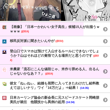
【画像】「日本一かわいい女子高生」候補15人が出揃うｗ
ｗｗｗ
(ｵﾇﾇﾒ)
移民反対派に聞きたいんやが
(ｵﾇﾇﾒ)
登山口でスマホは預けて入山するルールにできないでしょ
うか？山はそれほどの覚悟で入る場所だと思うのです
(ｵﾇﾇ
ﾒ)
米農家「流石にこんな値段じゃ、米作り辞める人、出るん
じゃないかなあ？？」
(ｵﾇﾇﾒ)
彼女「ねぃねぃ、結婚も視野に入ってきたわけだし給料教
えてほしいナリ」ワイ「16万だよ」⇒結果！
(14:35)
日本カーリング協会の新会長に元スピードスケート岡崎朋
美氏が就任 他競技から異例の起用
(14:34)