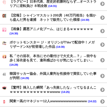
【ラグビー】日本代表、歴史的初勝利ならず…オーストラ
リアに逆転負け ８戦全敗
(14:31)
【悲報】シャインマスカット200房（40万円相当）を畑か
ら盗んだ男を逮捕 ネットで販売していた模様
(14:30)
【画像】露悪アニメ化ブーム、はじまるｗｗｗｗｗｗｗ
(14:30)
ポケットモンスター ジ・オリジンがTVerで配信中！メガ
リザードンXが初登場した作品
(14:30)
私「その浴衣、本当にその着付けで大丈夫…？」→街中を
歩く浴衣姿を見て、違和感ばかりが気になってしまい…
(14:29)
韓国サッカー協会、外国人審判を性接待で買収していた事
が判明
(14:29)
【驚愕】挿入した瞬間「あっ失敗したな」ってなるまんこ
ｗｗｗｗｗｗｗｗｗｗｗｗwwww
(14:25)
関東一高のマネジャー12人wwwwwwwwwwwwww
(14:22)