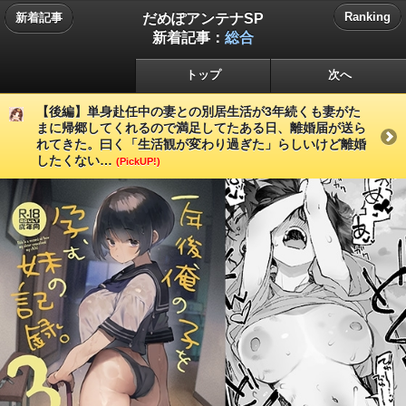
だめぽアンテナSP
Ranking
新着記事
新着記事：
総合
トップ
次へ
【後編】単身赴任中の妻との別居生活が3年続くも妻がた
まに帰郷してくれるので満足してたある日、離婚届が送ら
れてきた。曰く「生活観が変わり過ぎた」らしいけど離婚
したくない…
(PickUP!)