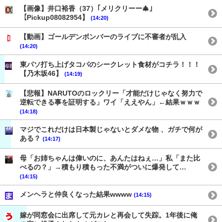
【画像】井口裕香（37）｢メリクリーー🎄｣
【Pickup08082954】
(14:20)
【動画】ゴールデンボンバーのライブに不審者が乱入
(14:20)
東パソ打ち上げタコパのシークレット食材がコチラ！！！
【乃木坂46】
(14:19)
【悲報】NARUTOのロックリー「才能だけじゃなく努力で
逆転できる事を証明する」ワイ「ええやん」←結果ｗｗｗ
(14:18)
マジでこれだけは日本製じゃないとダメな物 、ガチで何が
ある？
(14:17)
母「お姉ちゃんは偉いのに、あんたはねぇ…」私「また比
べるの？」→積もり積もった不満がついに爆発して…
(14:15)
メンヘラと仲良くなった結果wwww
(14:15)
嫁が同窓会に出席して元カレと再会して失踪。1年後に俺