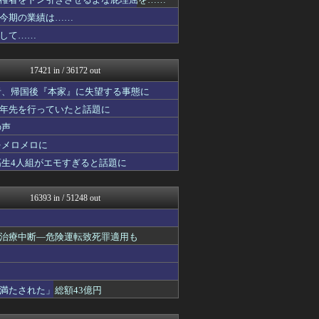
結婚・恋愛ニュースぷらす
ゴールデンタイムズ
今期の業績は……
なんJミュージアム
して……
VIPPER速報
不思議.net - 5ch...
筋肉速報
17421 in / 36172 out
はーとログ
気団まとめ-噫無情-｜嫁・...
者、帰国後『本家』に失望する事態に
キニ速
十年先を行っていたと話題に
フットボール速報
の声
まとめたニュース
ぶる速-VIP
をメロメロに
バズッター速報
高生4人組がエモすぎると話題に
はーとログ
キムチ速報
まとめCUP
16393 in / 51248 out
NEWSまとめもりー｜2c...
ゴールデンタイムズ
Samurai GOAL
治療中断―危険運転致死罪適用も
気団まとめ-噫無情-｜嫁・...
おーるじゃんる
ぶる速-VIP
コノユビニュース｜みんなの...
満たされた」総額43億円
トレンドの通り道
女子アナお宝画像速報－5c...