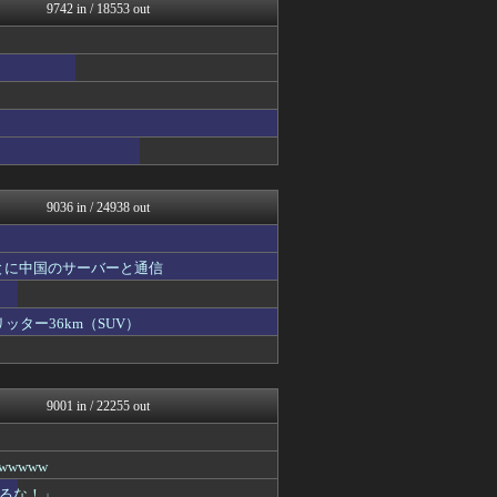
V系まとめ速報
9742 in / 18553 out
子育てちゃんねる
がーるずレポート - ガー...
女子アナお宝画像速報－5c...
いたしん！
Zチャンネル＠VIP
watch＠２ちゃんねる
mutyunのゲーム+αブ...
ウマ娘まとめ速報うまろぐ
オレ的ゲーム速報＠刃
9036 in / 24938 out
とに中国のサーバーと通信
ッター36km（SUV）
9001 in / 22255 out
wwww
るな！」