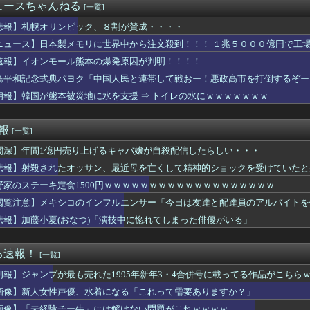
得られないときめきってあるよな
ュースちゃんねる
[一覧]
奈アナがミニスカポリスのコスプレ披露ｗｗｗｗｗ
カー協会、ガチでワールドカップ予選での審判への性接待がバレ大炎...
悲報】札幌オリンピック、８割が賛成・・・・
チバレー選手「我々は純粋に競技をしてるので性的な目で見ないでく...
ニュース】日本製メモリに世界中から注文殺到！！！ １兆５０００億円で工
】7番カイラーサ鮫島良太騎手2着
速報】イオンモール熊本の爆発原因が判明！！！！
日は膝枕で日陰に入りたい。←「絶対に離れたくない場所だな」
こ「社会に戻りたいです」
島平和記念式典パヨク「中国人民と連帯して戦おー！悪政高市を打倒するぞー
cBook、iPadが微妙に値下げしてる感じですねぇ・・・
朗報】韓国が熊本被災地に水を支援 ⇒ トイレの水にｗｗｗｗｗｗｗ
者が現れまくり、通報頻発！災害支援にも悪影響が及んでしまう…
ブス巨乳ｗｗｗｗｗｗｗｗｗ （※画像あり）
ンドの尻はタマランわ
速報
[一覧]
シコのインフルエンサー「今日は友達と配達員のアルバイトを体験し...
闇深】年間1億円売り上げるキャバ嬢が自殺配信したらしい・・・
うつ、社会問題にwwwwwwwwwwwwwwwwww
ンドに５年住んだら人生観かわる」←これｗｗｗ
悲報】射殺されたオッサン、最近母を亡くして精神的ショックを受けていたと
イオンの移動速度が最大1万倍に？次世代全固体電池の設計指針を変...
野家のステーキ定食1500円ｗｗｗｗｗｗｗｗｗｗｗｗｗｗｗｗｗｗｗ
【画像】桜小路きな子ちゃんの尻【Liella!】
2億6500万円 福岡県議会「海外視察費」公表
閲覧注意】メキシコのインフルエンサー「今日は友達と配達員のアルバイトを
 セクシーノースリーブ脇！！
悲報】加藤小夏(おなつ)「演技中に惚れてしまった俳優がいる」
のカーチェイスの末、捕まえてみたら…泥酔状態の飲酒運転だった」
は感染症16.6%！喫煙・飲酒より多い衝撃の真実
りつつある」ブルームバーグが突き付けた韓国金融市場の崖っぷち ...
る速報！
[一覧]
の結婚が突然白紙に！？理由が高校時代の『アレ』だったｗｗｗｗ
朗報】ジャンプが最も売れた1995年新年3・4合併号に載ってる作品がこちら
格外の恵体を晒してしまうｗｗｗｗ 【Pickup060720...
じゃね…？」世界が気付き始める Linuxの市場シェアが初め...
画像】新人女性声優、水着になる「これって需要ありますか？」
じゃね…？」世界が気付き始める Linuxの市場シェアが初め...
画像】「未経験チー牛」には解けない問題がこれｗｗｗｗ