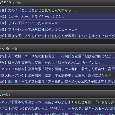
∇'〃)？
[一覧]
レス バーヴァン・シー Fate/GrandOrderのイ...
】ウルサマ後期のステージ観てきたんだけど
画像】女の子「ど、どどどどこ見てるんですかッ！」
闘いのロード 孔雀舞「城之内克也戦」紹介
画像】女の子「ねー、ドライヤーかけて？♡」
配信見てたけど、マジでたいじリスナー民度低すぎだろ…
OPS.948の『カル・ローリー』さんの今季の成績
画像】リズム天国でシコったｗｗｗｗｗ
「ど、どどどどこ見てるんですかッ！」
画像】フリーレンって絶対に性欲強いよなｗｗｗｗｗ
『下半身』ガチでエグいって・・・
悲報】頂き女子に人生を狂わされたおじさんが復讐にすべてを捧げるヱロゲが
輩女子、かわいくていい匂いするけどマジでとんでもなく無能
ス原作者・尾田栄一郎さん、他の人と同じ「漫画家」という肩書きに...
リアした後が本番みたいなゲーム教えてくれ
ゃんる
[一覧]
ゃん助けて」と電話してきた。バカトメが、雪の中うちの息子に会い...
業株式会社が10月よりプチプチ株式会社に社名変更
速報】高市政権、エース級の財務官僚・一松旬氏を左遷「彼は協力的でなかっ
瑞輝「この場面で任せる監督が悪いと思って」火消し成功で3勝目
速報】日本の地震被害に支援したのに「韓国産の水は水洗トイレに」
侑ちゃんもミアちゃん(14歳)に押し倒されるくらい弱いんだよね...
井上和に対して）あの子売れますよ』
イオンモール熊本】福岡酸素「配管が損傷しガス漏れ、着火した可能性」高圧
イの空港で搭乗拒否される、警備員が「つり目」ジェスチャー―香港...
外国人採用アンケ】諮問機関「差別、非公開答申」三重県「差別に当たらず、
で韓国サッカー協会がやらかしまくりだと発覚、「いきなり共同開催...
速報】森山裕・自民党前幹事長「高市総理の個人的なSNS投稿が習近平主席を
スプレイヤーさん、スタイルの良さで日本人を圧倒してしまう 【P...
に熊本地震直撃した動画がやばすぎると話題に・・・
0g×2丁で250円か…高いけど美味そうだし一丁買ってみるか...
.
[一覧]
に介護押しつけてたら家追い出されて更地にされた話…
0g×2丁で250円か…高いけど美味そうだし一丁買ってみるか...
杯アジア予選等で韓国サッカー協会がやらかしまくりだと発覚、「いきなり共
カツ食べて来たんだけど
する声も……
マスコミの立ち位置の勘違いっぷりがすごい」と報ステ大越キャスターの台詞
洋艦隊、日本海やオホーツク海で軍事演習開始…ウクライナ支援続け...
ようという思惑がひしひしと
費税減税をなんとしても阻止したい石破前首相、「何いってんのこいつ」と有