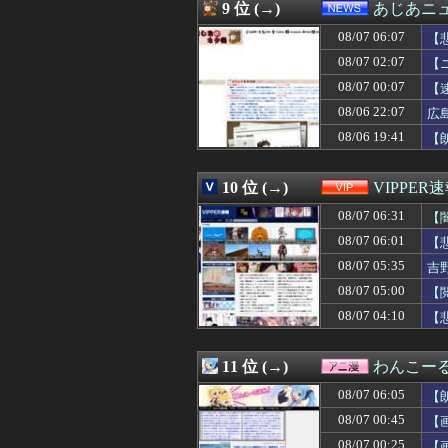
08/07 05:05
脱衣麻雀でしか
9 位 (→)
あじあニ
08/07 05:03
元ＮＨＫ中川安
08/07 06:07
08/07 05:03
【悲報】韓国サッ
【
08/07 05:03
【動画】女子ビー
08/07 02:07
【
08/07 05:03
【日曜中京10R
08/07 00:07
【
08/07 05:01
【ウマ娘】暑い
08/07 05:00
【悲報】内田り
08/06 22:07
広
08/07 05:00
【Apple】Ma
08/06 19:41
【
08/07 05:00
熊本県内で◯◯
08/07 05:00
ギリギリやれる
08/07 05:00
アイナ・ジ・エ
10 位 (→)
VIPPER
08/07 05:00
【閲覧注意】メキ
08/07 06:31
【
08/07 05:00
【悲報】男性の産後
08/07 05:00
意識高い系「イ
08/07 06:01
【
08/07 05:00
【電池】リチウム
08/07 05:35
吉
08/07 05:00
【ラブライブ！】
08/07 05:00
08/07 05:00
【福岡】3年間で
【
08/07 05:00
田﨑さくらアナ
08/07 04:10
【
08/07 05:00
韓国人「雨の中
08/07 05:00
【がん原因】1位
08/07 04:55
「投資不適格にな
11 位 (→)
わんこー
08/07 04:50
【困惑】彼氏と
08/07 06:05
【
08/07 04:50
【公開処刑】姉、規
08/07 04:45
「Linuxで十分
08/07 00:45
【
08/07 04:45
「Linuxで十分
08/07 00:25
【