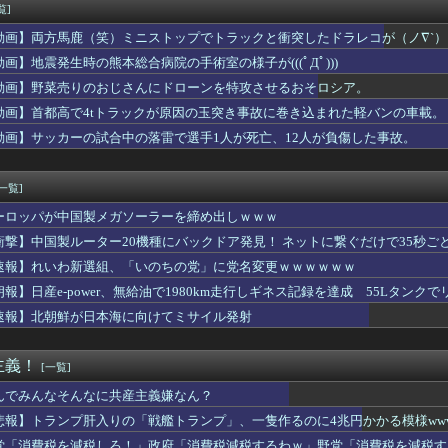
ーぱみゅぱみゅ 本名をさらりと告白
覧]
こ盛りにしてるのはまあ見かけるが持ち帰りはなしでしょう、、、
動画】両方馬鹿（笑）ミニストップでトラックと衝突したドラレコが（ノ∇`）
く、フる側の曲
デ女優さん、番組の企画でハッスルしすぎてしまうｗｗｗｗｗｗ
動画】地震発生時の熊本総合病院の手術室の様子が(((ﾟДﾟ)))
んのJK姿😍ｗｗ😍ｗ😍ｗｗｗ😍ｗｗｗｗｗｗ
動画】野菜売りのおじさんにドローンを特攻させるおそロシア。
倉優香さん、水着グラビア復帰してシコらせにくるｗ
動画】首都高で4tトラックが原因の玉突き事故に巻き込まれた軽バンの車載。
コネクトツーの松山氏、JUMP公式にブロックされるｗｗｗｗｗｗ...
The Binding of Isaac」「ダークソウル...
動画】サッカーの試合中の落雷で選手1人が死亡、12人が負傷した事故。
ゃんとフサパンの水着、DKPIとDKPIが触れてる構図が良き…
、マジでヤバイぞ・・・
[一覧]
ーロッパが中国製メガソーラーを締め出しｗｗｗ
衝撃】中国製ルーター20機種にバックドア発見！ ネットに繋ぐだけで35秒ご
速報】れいわ新選組、「いのちの党」に党名変更ｗｗｗｗｗｗ
朗報】日産e-power、無給油で1980km走行しギネス記録を達成 55Lタンクでリ
速報】北朝鮮が日本海に向けてミサイル発射
主義！
[一覧]
んでみんなそんなに共産主義嫌なん？
悲報】トランプ肝入りの「戦艦トランプ」、一隻作るのに4兆円かかる模様www
党「消費税を減税しろ！」政府「消費税減税するわｗ」野党「消費税を減税す