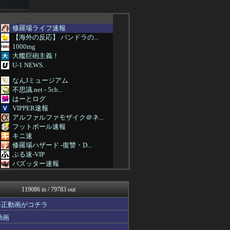
修羅場ライフ速報
【海外の反応】 パンドラの...
1000mg
大艦巨砲主義！
U-1 NEWS.
なんJミュージアム
不思議.net - 5ch...
はーとログ
VIPPER速報
アルファルファモザイク＠ネ...
フットボール速報
キニ速
修羅場ハザード -復讐・D...
ぶる速-VIP
バズッター速報
まとめたニュース
はーとログ
119086 in / 79783 out
Samurai GOAL
アルファルファモザイク＠ネ...
修正動画がコチラ
アニはつ -アニメ発信場-
動画
アナ速‐女子アナ画像速報
AKB48タイムズ（AKB...