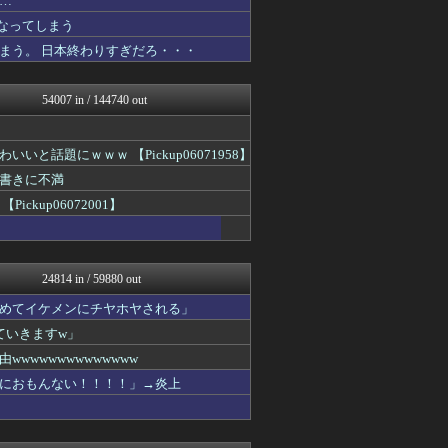
…
鬼女の宅配便 - 修羅場・...
なってしまう
まとめCUP
まう。 日本終わりすぎだろ・・・
NEWSまとめもりー｜2c...
浮気ちゃんねる
ゴールデンタイムズ
54007 in / 144740 out
mashlife通信
まとめ芸能＠美女画像まとめ...
気団まとめ-噫無情-｜嫁・...
話題にｗｗｗ 【Pickup06071958】
トレンドの通り道
ぶる速-VIP
書きに不満
かせまと！
up06072001】
おうち速報
あじあニュースちゃんねる
修羅場ライフ速報
不思議.net - 5ch...
24814 in / 59880 out
女子アナお宝画像速報－5c...
わんこーる速報！
めてイケメンにチヤホヤされる」
子育てちゃんねる
ていきますw」
カンダタ速報
【サッカー まとめ】サカラ...
wwwwwwwwwwww
いたしん！
におもんない！！！！」→炎上
PCパーツまとめ
VIPPER速報
ウマ娘まとめ速報うまろぐ
ジャンプ速報