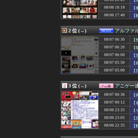
【
08/07 06:15
行方不明になった
08/06 19:19
【
08/07 06:15
嫁と子作り中なん
08/06 17:40
08/07 06:12
【速報】影山優
【
08/07 06:12
予定より早めに家
08/07 06:12
スタンミ「ジャ
2 位 (→)
アルファ
08/07 06:11
片山さつき（67
08/07 06:10
【画像】女優・
08/07 06:30
【
08/07 06:10
【衝撃】21歳女
08/07 06:20
【
08/07 06:09
【8月7日発売決
08/07 06:09
【画像】ニートワ
08/07 06:00
【
08/07 06:09
川上産業株式会社
08/07 05:50
【
08/07 06:09
独身引きこもり兄
08/07 05:00
【
08/07 06:07
【悲報】札幌オ
08/07 06:06
亡き母からの借金
08/07 06:05
【画像あり】JC2
3 位 (→)
アニゲー
08/07 06:05
【動画】あのち
08/07 06:05
【朗報】ジャンプ
08/07 00:36
【
08/07 06:05
毎日暑いから雪
08/07 00:12
【
08/07 06:05
パラノマサイト
08/07 06:03
08/06 23:35
【緊急速報】韓国
【
08/07 06:03
【画像】お前の
08/06 23:05
【
08/07 06:01
去年10月にゲー
08/06 22:35
【
08/07 06:01
【悲報】射殺され
08/07 06:01
【ウマ娘】あの
08/07 06:00
覇権漫画ワンピー