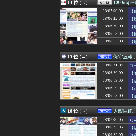
08/07 04:05
14 位 (→)
【衝撃】きゃり
1000mg
[一
08/07 04:05
取り放題でてん
08/07 00:00
【
08/07 04:05
フラれるじゃな
08/07 04:05
08/06 22:00
【画像】エチビ
【
08/07 04:03
【画像】森香澄さ
08/06 20:00
【
08/07 04:03
【画像】元・小
08/06 18:00
【
08/07 04:03
【悲報】サイバー
08/07 04:02
三大傑作ゼルダライク「
08/06 15:00
【
08/07 04:01
【ウマ娘】アイち
08/07 04:00
早食いしてる奴
15 位 (→)
保守速報
08/06 21:04
ヨ
08/06 20:00
【
08/06 19:30
【
08/06 19:07
【
08/06 18:00
【
16 位 (→)
大艦巨砲
08/07 00:05
な
08/06 23:05
【
08/06 22:05
野