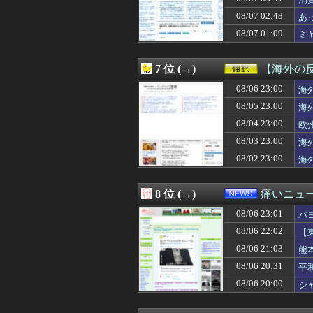
08/07 05:40
【売春防止法見直
08/07 05:39
【悲報】 Goog
08/07 02:48
あ
08/07 05:39
【画像】女の子
08/07 01:09
ミ
08/07 05:35
吉野家のステーキ
08/07 05:35
【画像】フジテレ
08/07 05:34
【悲報】昔の女子
7 位 (→)
【海外の
08/07 05:33
日本人「35%が
08/07 05:30
08/06 23:00
【上京息子の悲劇
海
08/07 05:30
【悲報】60代
08/05 23:00
海
08/07 05:30
韓国サッカー協会
08/04 23:00
欧
08/07 05:29
昔の自販機が最
08/07 05:27
シカホワ村上宗隆
08/03 23:00
海
08/07 05:25
彼女「おﾁﾝﾁﾝ小
08/02 23:00
海
08/07 05:22
付き合う気がな
08/07 05:20
韓国で約60年
08/07 05:15
ワイ昨夜、間違
8 位 (→)
痛いニュース
08/07 05:12
【速報】『有吉
08/06 23:01
08/07 05:12
ジャンプラ、モ
パ
08/07 05:10
レアル・マドリ
08/06 22:02
【
08/07 05:10
【復縁】20年
08/06 21:03
熊
08/07 05:10
【速報】高市政権
08/07 05:09
【画像】脱いだ瞬
08/06 20:31
平
08/07 05:09
【動画】熊本地
08/06 20:00
ジ
08/07 05:09
【頑張てnoel
08/07 05:05
【動画】えちえち