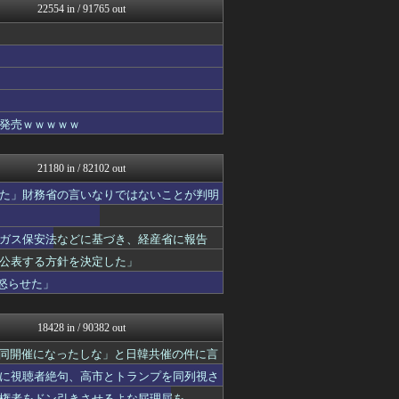
22554 in / 91765 out
FGOまとめ速報
ヒーローNEWS
スターライト速報 -遊戯王...
ゲーム実況者速報＠YouT...
日刊やきう速報
ぴこ速(〃'∇'〃)？
乃木通 乃木坂46櫻坂46...
発売ｗｗｗｗｗ
キニ速
アルファルファモザイク＠ネ...
ああ言えばForYou
21180 in / 82102 out
かぞくちゃんねる
みそパンNEWS
た」財務省の言いなりではないことが判明
ファイターズ王国＠日ハムま...
コンテンツ・声優 | ラブ...
ガス保安法などに基づき、経産省に報告
乃木坂46まとめ 乃木りん...
国難にあってもの申す！！
公表する方針を決定した」
U-1 NEWS.
怒らせた」
アルファルファモザイク＠ネ...
ラビット速報
思考ちゃんねる
18428 in / 90382 out
気団まとめ-噫無情-｜嫁・...
V速ニュップ
同開催になったしな」と日韓共催の件に言
はーとログ
に視聴者絶句、高市とトランプを同列視さ
軍事・ミリタリー速報☆彡
権者をドン引きさせるよな屁理屈を……