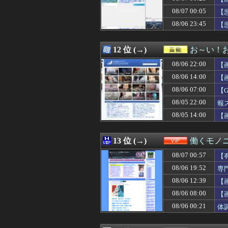
08/07 04:44
20年振りに10
08/07 00:05
08/07 04:41
タブレットのバ
【
08/07 04:39
ドラマ「親愛な
08/06 23:45
【
08/07 04:39
「マスコミの立ち
08/07 04:39
【画像】二瓶有
08/07 04:33
妻「今日そうめん
12 位 (→)
お～い！
08/07 04:30
◆悲報◆韓国警
08/06 22:00
【
08/07 04:30
【悲痛】体デカ
08/07 04:25
【悲報】ソープで
08/06 14:00
【
08/07 04:22
女とサシ飲み行
08/06 07:00
【
08/07 04:19
青春時代を思い
08/05 22:00
08/07 04:19
【画像】松本人志さ
報
08/07 04:19
日本の商船が中
08/05 14:00
【
08/07 04:19
カープ、最下位転
08/07 04:18
綾瀬はるかの丸出
08/07 04:15
ぼく「妹がぼくの
13 位 (→)
働くモノニ
08/07 04:12
【悲報】立川志
08/07 00:57
【
08/07 04:10
パリ・サンジェルマ
08/07 04:10
【画像】NHKに
08/06 19:52
専
08/07 04:10
【悲報】加藤小夏
08/06 12:39
【
08/07 04:10
【悲報】妻の浮
08/06 08:00
【
08/07 04:09
【福岡】西鉄、天
08/07 04:05
【画像】オタク「
08/06 00:21
体
08/07 04:05
【画像】ボスJK
08/07 04:05
ケガが多かった