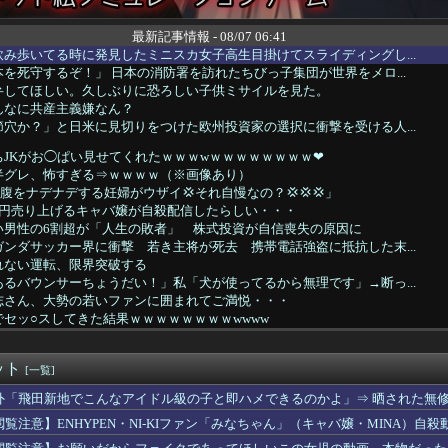
最新記事情報 - 08/07 06:41
み歩いてる時に発見したミニスカ女子高生目掛けてスライディングし...
を死守するぞ！」 日本の消防署を訪れたちびっ子集団が世界をメロ...
弁してほしい。久しぶりに恐ろしい子供ミサイルを見た。
んなに共産主義嫌なん？
穴か？」と日米に見切りをつけた欧州投資家の選択に衝撃を受ける人...
JKがお◯ぱい見せてくれたｗｗｗwｗｗｗｗｗｗｗｗ❤
半グレ、怖すぎる⇒ｗｗｗｗ（※画像あり）
お腹をナデナデする妊婦がウザイ💢それ自慢なの？💢💢💢」
億円売り上げるキャバ嬢が自殺配信したらしい・・・
い男性の6割超が「人生の敗者」 株式投資が自信喪失の原因に
ンダサッカー界に衝撃 若き主将が死去 携帯電話強盗に抵抗した末...
れない運転、限界突破する
るバウンサーちょうだい！」私「犬が使ってるから無理です」→断っ...
志さん、大勢の若いファンに囲まれてご満悦・・・
セッ○スしてきた結果ｗｗｗｗｗｗｗｗwwww
口するやつｗｗｗｗｗｗｗｗｗｗｗｗｗｗｗｗｗｗｗｗｗｗｗｗ
ザーワイ、子供の担任と朝を迎える
ット
ファン、W杯決勝の再試合を求める署名活動を開始ｗｗｗ
[一覧]
『美少女戦士セーラームーン』のセーラーウラヌス←くっそかわいい...
外「飛田新地でこんなアイドル級の子と即ハメできるのかよ」⇒ 晒された無
書の戸愚呂弟さん、地獄で最も過酷な冥獄界を選ぶｗｗｗ
閲覧注意】ENHYPEN・NI-KIファン「みなちゃん」（キャバ嬢・MINA）自殺
な実さんの妊娠後の胸がヤバいことになってる
デンに冠番組を持つ女アイドルがいないのは何故なのか？