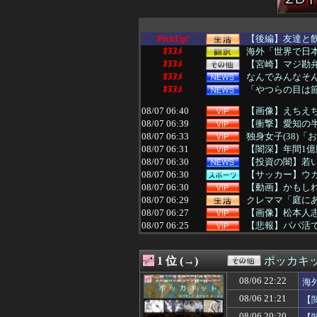
PickUp!
【後編】友達と飲
ｵﾇﾇﾒ
海外「世界で日本
ｵﾇﾇﾒ
【宮崎】マジ勘
ｵﾇﾇﾒ
なんでみんなそ
ｵﾇﾇﾒ
「やつらの目は節
08/07 06:40
【画像】えちえち
08/07 06:39
【衝撃】愛知の
08/07 06:33
独身女子(38)「
08/07 06:31
【闇深】年間1
08/07 06:30
【投資の闇】若
08/07 06:30
【サッカー】ウガ
08/07 06:30
【動画】かもし
08/07 06:29
クレママ「庭にあ
08/07 06:27
【画像】松本人
08/07 06:25
【悲報】パパ活で
08/07 06:24
店員さんにタメ
08/07 06:22
シングルファー
1 位 (→)
ポッカキ
08/07 06:21
アルゼンチンの
08/07 06:20
【朗報動画】舞台
08/06 22:22
海
08/07 06:18
【朗報】幽遊白
08/06 21:21
【
08/07 06:18
【画像】田中み
08/07 06:18
【質問】ゴール
08/06 20:20