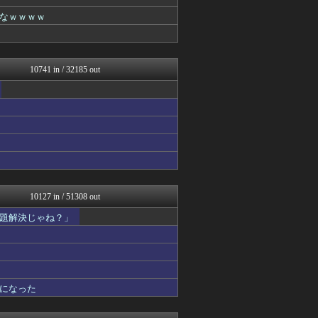
はーとログ
理想ちゃんねる
なｗｗｗｗ
がーるずレポート - ガー...
U-1 NEWS.
うしみつ-5chまとめ-
はーとログ
10741 in / 32185 out
WorldFootball...
気団まとめ-噫無情-｜嫁・...
バズッター速報
はーとログ
がーるずレポート - ガー...
芸能人の気になる噂
軍事・ミリタリー速報☆彡
芸能人の気になる噂
芸能人の気になる噂
まとめCUP
10127 in / 51308 out
NEWSまとめもりー｜2c...
題解決じゃね？」
Samurai GOAL
まとめ芸能＠美女画像まとめ...
VIPPER速報
気団まとめ-噫無情-｜嫁・...
コノユビニュース｜みんなの...
げぇ速
になった
不思議.net - 5ch...
ツバメ速報＠ヤクルトスワロ...