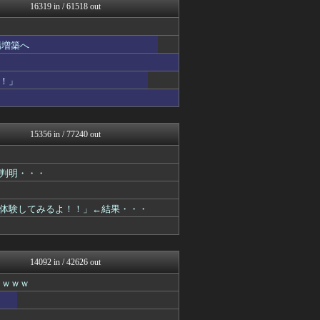
げぇ速
16319 in / 61518 out
いたしん！
watch＠２ちゃんねる
Zチャンネル＠VIP
場増築へ
ハロン棒ch
ウマ娘まとめ速報うまろぐ
アルファルファモザイク＠ネ...
！」
ほんわかMkⅡ
オレ的ゲーム速報＠刃
ラビット速報
アイドル・女子アナ★吟じま...
15356 in / 77240 out
VIPPER速報
キニ速
【2ch】ニュー速クオリテ...
判明・・・
常識的に考えた
コンテンツ・声優 | ラブ...
みそパンNEWS
体験してみるよ！！」←結果・・・
アナきゃぷ速報
韓国ニュース反応まとめ
モッコスヌ〜ン
国難にあってもの申す！！
14092 in / 42626 out
気団まとめ-噫無情-｜嫁・...
ｗｗｗｗ
アルファルファモザイク＠ネ...
(*ﾟ∀ﾟ)ゞカガクニュー...
VIPワイドガイド