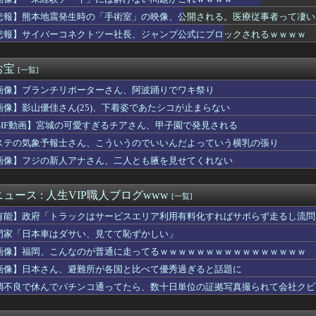
円ガム食べた結果ｗｗｗｗｗｗｗｗｗｗｗｗｗｗｗｗ
ッテリーが膨らんで画面が剥がれてきたんやが
悲報】熊本地震発生時の「手術室」の映像、公開される。医療従事者って凄い
る夫へ」を語ろう
悲報】サイバーコネクトツー社長、ジャンプ公式にブロックされるｗｗｗｗ
位置の勘違いっぷりがすごい」と報ステ大越キャスターの台詞に視聴...
加さんお胸が過ぎるｗｗｗｗｗｗｗ
でいい？」 夫「いいよー」 妻「"で"いい……？」ﾋﾟｸｯ
お宝
[一覧]
察、大韓サッカー協会を家宅捜索 代表監督選考巡り
画像】ブランチリポーターさん、阿波踊りでワキ祭り
いのに全然動かない嫁…おれの我慢が限界に達した理由ｗｗｗｗ
イッた後に嬢の耳元で「好き」って囁く瞬間ｗｗｗｗｗｗｗｗwww...
画像】影山優佳さん(25)、下着姿であたシコが止まらない
ってワイが全額払ったら「今度は私が払うから！」って
GIF動画】宮城の可愛すぎるチアさん、甲子園で発見される
出すコスメ
ん、大勢の若いファンに囲まれてご満悦wwwwwwwwwwww...
ステの気象予報士さん、こういうのでいいんだよっていう横乳の張り
国に臨検された場合は「台湾軍が対応」と台湾軍トップ！
画像】フジの新人アナさん、二人とも腋を見せてくれない
落も3位が射程圏内。新井監督「特別な日の試合だったので負けて悔...
し上半身ヤバすぎだってwwwwwww
子供を妊娠したんだ…」父「！？実は俺と母さんも兄妹なんだ」ぼく...
ュース : 人生VIP職人ブログwww
[一覧]
らく、ガチでブチギレてしまう！！！！！！
有能】政府「トラックはサービスエリア利用有料化すればサボらず走るし流問
ンが狙うGK鈴木彩艶。3300万ユーロ（約59億7000万円...
出た仙台育英の野球部JKマネージャー、ガチで可愛いぞ
門家「日本車はダサい、見てて恥ずかしい」
(おなつ)「演技中に惚れてしまった俳優がいる」
画像】福岡、こんなのが普通に走ってるｗｗｗｗｗｗｗｗｗｗｗｗｗｗｗｗ
気、うつ病になった俺と子供に迫る危機…その理由がコレｗｗｗ
画像】日本さん、避難所が各国と比べて優秀過ぎると話題に
神駅と薬院駅の駅構内で不審な音声（下ネタ）が流れる 第三者が不...
実際にプレイしたらわかるけどライザは友達って感じで性的な目では...
調不良で休んでパチンコ通ってたら、数十日単位の証拠写真撮られて会社クビ
、撮られるｗｗｗｗｗｗｗｗｗｗ
プロ野球選手※多村仁志禁止