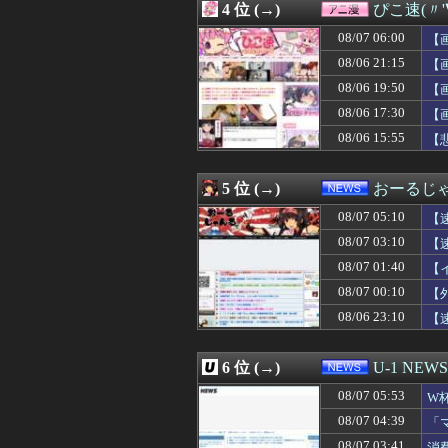
4 位 (→)
ぴこ速(〃'
08/07 06:00
【FGO】チャイナド
08/07 06:00
【ウルトラマン
08/07 06:00
【
08/07 06:00
【遊戯王情報】
08/06 21:15
【
08/07 06:00
ミノルのRUST
08/06 19:50
08/07 06:00
昨季60本塁打・
【
08/07 06:00
【画像】女の子
08/06 17:30
【
08/07 06:00
小坂菜緒の最新
08/06 15:55
【
08/07 06:00
ワイの職場の後
08/07 06:00
【悲報】ワンピー
08/07 06:00
ストーリーをク
5 位 (→)
おーるじ
08/07 06:00
長男嫁が「お姉ち
08/07 06:00
【会社】川上産
08/07 05:10
【
08/07 06:00
【日本ハム】堀
08/07 03:10
【
08/07 06:00
【ラブライブ！】
08/07 01:40
08/07 05:58
佐久間宣行『（
【
08/07 05:55
中国人22人がタ
08/07 00:10
【
08/07 05:53
W杯アジア予選等
08/06 23:10
【
08/07 05:50
【画像】海外女コ
08/07 05:50
【動画】手術中
08/07 05:50
高級豆腐ワイ「15
6 位 (→)
U-1 NEWS
08/07 05:50
【ドン引き】嫁
08/07 05:45
高級豆腐ワイ「15
08/07 05:53
W
08/07 05:44
【画像有り】牛
及
08/07 04:39
「
08/07 05:43
ロシア海軍の太平
せ
08/07 03:41
消