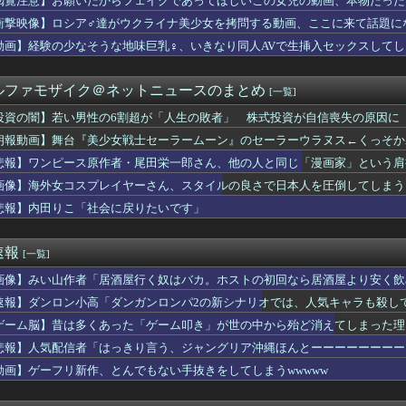
閲覧注意】お願いだからフェイクであってほしいこの女児の動画、本物だった
子の名前が「大和」だと知った。その名前について考えた結果、ネッ...
衝撃映像】ロシア♂達がウクライナ美少女を拷問する動画、ここに来て話題に
だけどこうなるwww
佳（25）、『爆弾発言』キタァアアアアアーーーーー！！
動画】経験の少なそうな地味巨乳♀、いきなり同人AVで生挿入セックスしてし
に帰宅。リビングに「裸の嫁」と男がいた。まさかの不倫現場に遭遇...
ングリア行ってきたんだけどほんとーーーにおもんない！！！！」
ルファモザイク＠ネットニュースのまとめ
[一覧]
）ちゃんの防災服ｗｗｗｗｗｗｗｗｗｗｗｗｗｗｗｗｗｗｗ（画像あ...
夏菜、ロンハーで無防備パンチラ
投資の闇】若い男性の6割超が「人生の敗者」 株式投資が自信喪失の原因に
が17歳のセイトの赤ちゃん妊娠→その理由がこれｗｗｗｗ
朗報動画】舞台『美少女戦士セーラームーン』のセーラーウラヌス←くっそかわいいと
定】待望の新作がついに登場！ホロライブメンバーたちが熱い戦いを...
イが親に送ったブチギレLINEがこちら
悲報】ワンピース原作者・尾田栄一郎さん、他の人と同じ「漫画家」という肩
が10月よりプチプチ株式会社に社名変更
画像】海外女コスプレイヤーさん、スタイルの良さで日本人を圧倒してしまう 【Pick
がSNSで「私の妻はインド人で起業家だが“日本人女性は男に甘え...
悲報】内田りこ「社会に戻りたいです」
リンピック、８割が賛成・・・・
を半分しか返していない叔父がさらに金を貸してほしいと訪ねてきた...
「え、待って私の足長くない？（ﾊﾟｼｬﾘｗｗｗｗｗｗｗｗｗ)...
速報
[一覧]
ゃん、放送事故を起こしてしまうｗｗｗｗｗｗｗ
が最も売れた1995年新年3・4合併号に載ってる作品がこちらｗ...
画像】みい山作者「居酒屋行く奴はバカ。ホストの初回なら居酒屋より安く飲
に関連する映画でも観ようと「生きてこそ」を借りたのね
速報】ダンロン小高「ダンガンロンパ2の新シナリオでは、人気キャラも殺し
っていうゲームを2作連続クリアした
サッカー協会、ガチでワールドカップ予選での審判への性接待がバレ...
ゲーム脳】昔は多くあった「ゲーム叩き」が世の中から殆ど消えてしまった理由ww
姉ちゃんがこんなパンティみたいな服を着てきたらどうする？
悲報】人気配信者「はっきり言う、ジャングリア沖縄ほんとーーーーーーーー
ミングPC買おうと思ったけどもう少し後でいいやで時期逃したらう...
動画】ゲーフリ新作、とんでもない手抜きをしてしまうwwwww
たオッサン、最近母を亡くして精神的ショックを受けていたと判明・...
目をしているドンちゃん。「どんどん美味しく実る…♡」
スの主人公モンキー・D・ルフィさん、変わり果てた姿で発見される...