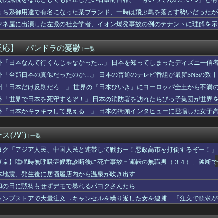
し】「女性だけ処罰」は不公平？ 買う男性も罰するべき 上野千鶴...
le、AIに投資しすぎて史上初のマイナスキャッシュフローに陥...
っち系御用達で有名になった某ブランド、一時は飛ぶ鳥を落とす勢いだったが
さん、イケメンにするメス顔がこれｗｗｗwｗｗｗｗｗｗｗｗ❤
ヤネ屋に出演した左派の社会学者、イオン爆発事故の例のテナントに理解を示
定食1500円ｗｗｗｗｗｗｗｗｗｗｗｗｗｗｗｗｗｗｗ
ビで水着JK♡♡♡♡♡♡
アナ、ジジイ整体師におっぱいを揉まれテレビで放送されてしまうｗ...
反応】 パンドラの憂鬱
[一覧]
離婚します」←もっと考えて結婚しろよ
】元ヤンオカン、彼女紹介でまさかのボコボコ事件wwwww
外「日本なんて行くんじゃなかった…」 日本を知ってしまったディズニー信
男さん、小学生に秘めた夢を語って通報されるｗｗｗｗｗｗｗ
外「全部日本の真似だったのか…」 日本の普通のテレビ番組が最新SNSの数
、Ｗ杯アジア予選で外国人審判員に性的接待か…韓国放送局が独占報...
州「日本だけ反則だろ…」 世界の『日本びいき』にヨーロッパ全土から不満
高すぎる
、通訳なしで普通に会話。コーチ「今10段階で6ぐらい。来た時は...
外「世界で日本を死守するぞ！」 日本の消防署を訪れたちびっ子集団が世界
さいくせに！」ワイ「そのﾁﾝﾁﾝで毎回イッてんの誰だよ」ド...
外「日本がキラキラして見える…」 日本の街頭インタビューに登場した女子
い男性にプレゼントを渡すのってなし？
ぶりに路面電車が復活 最新鋭水素燃料電池車も
えて上司のパソコンのコンセントを抜いたらこうなるww
(ﾉ∀`)
[一覧]
の夏休み』、とんでもない発表をしてしまう！！！！！
ーニングみたいな新連載が始まるｗｗｗｗｗｗｗｗ
ヨク「アジア人民、中国人民と連帯して戦おー！悪政高市を打倒するぞー！」
ー、ゴンサロ＆パラシオスのフラム移籍が正式決定！
東京】睡眠時無呼吸症候群診断後に死亡事故＝運転の無職男（３４）、独断で
越しの感動再婚！嫁の涙のワケとは？ｗｗｗｗ
本地震、発生後に居酒屋店内から温泉が吹き出す
、エース級の財務官僚・一松旬氏を左遷「彼は協力的でなかった」財...
間ドスケベになるボーイッシュ女子、見つかるwwwwwwww
和の日に黙祷もせずデモで暴れるパヨクさんたち
震の瞬間の手術室の防犯カメラ映像、公開される
ャンプストアで大量注文→キャンセルを繰り返した女を逮捕 「注文で欲求が
を隠した】さくらみこ：水着ガチャコンプでホロライブドリームを掴...
巨乳女子2人組、とんでもない場所でナンパされてしまうwwwww...