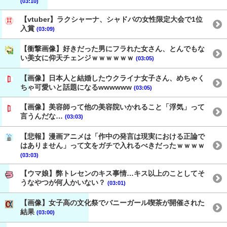
(03:10)
【vtuber】ラクシャーナ、シャドバの女性限定大会で1位
入賞
(03:09)
【衝撃画像】好きだった男にフラれた女さん、とんでもな
い美女に仰天チェンジｗｗｗｗｗｗ
(03:05)
【画像】日本人と結婚したウクライナ女子さん、めちゃく
ちゃ可愛いと話題になるwwwwww
(03:05)
【画像】美容師って他の美容院いかれること「浮気」って
言うんだな…
(03:03)
【悲報】漫画アニメは「作中の発言は現実における正論で
はありません」って文をガチで入れるべきだったｗｗｗｗ
(03:03)
【ウマ娘】弊トレセンのキス事情…キス以上のことしてそ
うなやつが何人かいない？
(03:01)
【画像】女子高の文化祭でバニーガール喫茶が開催された
結果
(03:00)