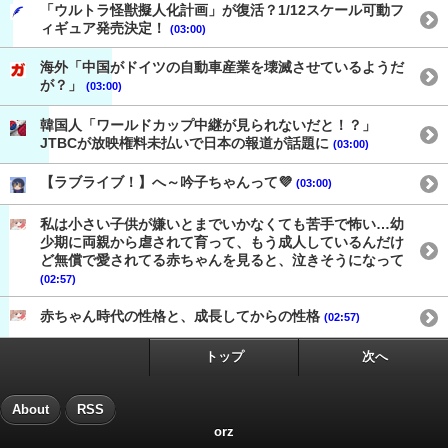
「ウルトラ怪獣擬人化計画」が復活？1/12スケール可動フ
ィギュア発売決定！
(03:00)
海外「中国がドイツの自動車産業を壊滅させているようだ
が？」
(03:00)
韓国人「ワールドカップ中継が見られないだと！？」
JTBCが放映権料未払いで日本の報道が話題に
(03:00)
【ラブライブ！】へ～吟子ちゃんって💜
(03:00)
私は小さい子供が嫌いとまでいかなくても苦手で怖い…幼
少期に両親から虐されて育って、もう成人しているんだけ
ど無償で愛されてる赤ちゃんを見ると、泣きそうになって
(02:57)
赤ちゃん時代の性格と、成長してからの性格
(02:57)
トップ
次へ
About
RSS
orz