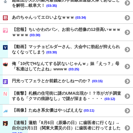
超星団が天の川銀河最強級の宇宙線加速器天体であること
を解明…岐阜大！
(03:35)
あのちゃんってエロいよなｗｗｗ
(03:34)
【悲報】ちいかわのパン、お前らの想像の12倍高いｗｗｗ
ｗｗｗｗ
(03:30)
【動画】マッチョビルダーさん、大会中に勃起が抑えられ
なくなってしまう
(03:30)
俺「10代でHなんてする訳ないじゃんｗ」妹「えっ？」母
「私達はしてたよね」wwwｗ
(03:25)
円光ってフェラとか前戯とかしねーのか？
(03:15)
【衝撃】札幌の住宅街に謎のUMA出現か！？市がガチ調査
するも「クマの痕跡なし」で謎が深まる・・・・
(03:12)
【画像】たぬき系女優はやっぱええな
(03:11)
【速報】蓮舫「8月6日（原爆の日）に歯医者に行くな｣ →
自分は9月1日（関東大震災の日）に歯医者に行ってました