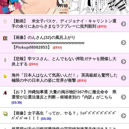
【動画】 米女子バスケ、ディジョナイ・キャリントン選
手の余りにあからさまなラフプレーに批判殺到
(ｵﾇﾇﾒ)
【画像】のんさん(32)の風呂上がり
wwwwwwwwwwwwwwwwwwwwwww
【Pickup08082853】
(ｵﾇﾇﾒ)
【悲報】学マスさん、とんでもない搾取ガチャを開催し大
炎上する
(ｵﾇﾇﾒ)
海外「日本人はなんて気高いんだ！」 英高級紙も驚愕した
極限の中の日本人の姿に世界が衝撃
(ｵﾇﾇﾒ)
【お？】沖縄知事選 大量の掲示物計367件に撤去命令 県
選管が公選法違反と判断→候補者別の『内訳』がこちら
(03:39)
【画像】女子高生「ってか、ヤる？」ｼｭﾊﾞﾊﾞﾊﾞﾊﾞﾊﾞﾊﾞﾊﾞﾊﾞ
ﾊﾞﾊﾞﾊﾞ⇒！！！
(03:35)