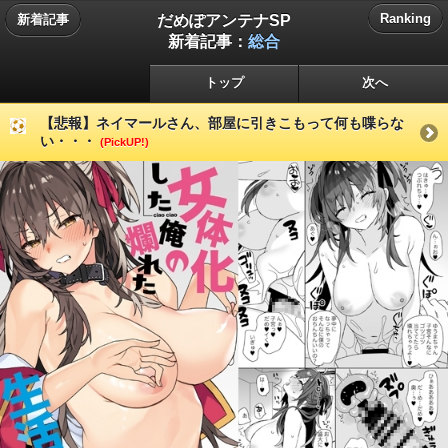
だめぽアンテナSP
Ranking
新着記事
新着記事：
総合
トップ
次へ
【悲報】ネイマールさん、部屋に引きこもって何も喋らな
い・・・
(PickUP!)