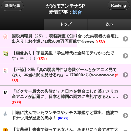
だめぽアンテナSP
Ranking
新着記事
新着記事：
総合
トップ
次へ
国税局職員（25）、税務調査で知り合った納税者の自宅に
出入りしお小遣い1億5000万円頂戴するwww
(ｵﾇﾇﾒ)
【画像あり】宇垣美里「学生時代は全然モテなかったで
す」⇒！！！
(ｵﾇﾇﾒ)
【正論】X民「真の弱者男性は恋愛ゲームとかアニメ見て
ない。本当の闇を見せるね」←170000バズwwwwwww
(ｵ
ﾇﾇﾒ)
「ピクサー最大の失敗だ」と日本を舞台にした某アメリカ
産アニメが話題に、日本と韓国の両方に失礼すぎるわ……
(ｵﾇﾇﾒ)
川底に沈んでいたマンモスやナチス軍艦など露出、熱波で
ドナウ川が歴史的渇水！
(02:27)
【大悲報】未来で待ってる女さん、あまりにも多すぎて大