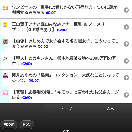
ワンピースの「世界に5種しかない飛行能力」ついに謎が
判明するｗｗｗｗ
(02:00)
三山賀子アナと森山みなみアナ 巨乳 ＆ ノースリー
ブ！！【GIF動画あり】
(02:00)
【画像】きしめんで女子会する名古屋女子、こうなってし
まうｗｗｗｗ
(02:00)
【聖人】ヒカキンさん、熊本地震被災地へ2000万円の寄
付！
(02:00)
筒井あやめの『脇肉』コレクション、大変なことになって
るって...
(02:00)
【悲報】思春期の娘に「キモッ」と言われたお父さん、グ
レる
(02:00)
トップ
次へ
About
RSS
orz