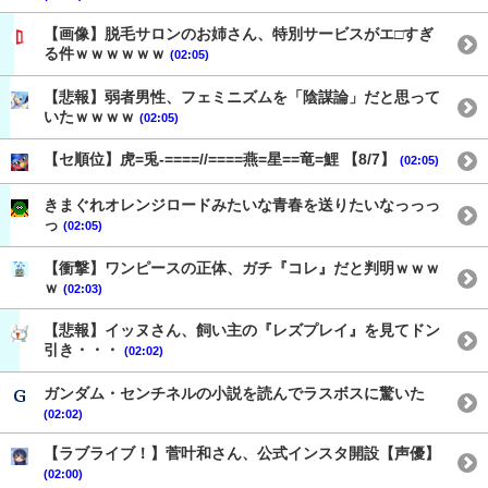
【画像】脱毛サロンのお姉さん、特別サービスがエ□すぎ
る件ｗｗｗｗｗｗ
(02:05)
【悲報】弱者男性、フェミニズムを「陰謀論」だと思って
いたｗｗｗｗ
(02:05)
【セ順位】虎=兎-====//====燕=星==竜=鯉 【8/7】
(02:05)
きまぐれオレンジロードみたいな青春を送りたいなっっっ
っ
(02:05)
【衝撃】ワンピースの正体、ガチ『コレ』だと判明ｗｗｗ
ｗ
(02:03)
【悲報】イッヌさん、飼い主の『レズプレイ』を見てドン
引き・・・
(02:02)
ガンダム・センチネルの小説を読んでラスボスに驚いた
(02:02)
【ラブライブ！】菅叶和さん、公式インスタ開設【声優】
(02:00)