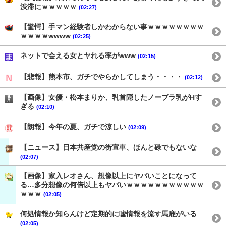
渋滞にｗｗｗｗｗ
(02:27)
【驚愕】手マン経験者しかわからない事ｗｗｗｗｗｗｗｗ
ｗｗｗｗwwww
(02:25)
ネットで会える女とヤれる率がwww
(02:15)
【悲報】熊本市、ガチでやらかしてしまう・・・・
(02:12)
【画像】女優・松本まりか、乳首隠したノーブラ乳がHす
ぎる
(02:10)
【朗報】今年の夏、ガチで涼しい
(02:09)
【ニュース】日本共産党の街宣車、ほんと碌でもないな
(02:07)
【画像】家入レオさん、想像以上にヤバいことになって
る…多分想像の何倍以上もヤバいｗｗｗｗｗｗｗｗｗｗｗ
ｗｗｗ
(02:05)
何処情報か知らんけど定期的に嘘情報を流す馬鹿がいる
(02:05)