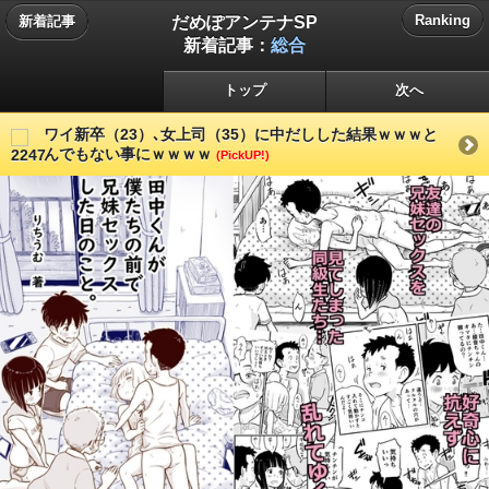
だめぽアンテナSP
Ranking
新着記事
新着記事：
総合
トップ
次へ
ワイ新卒（23）､女上司（35）に中だしした結果ｗｗｗと
んでもない事にｗｗｗｗ
(PickUP!)