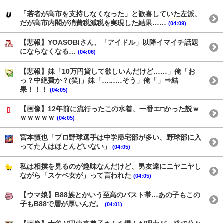
「若者が高市を支持しなくなった」と歓喜していた左派、
だが高市内閣が消費税減税を実現した結果……
(04:09)
【悲報】YOASOBIさん、「アイドル」以降イマイチ話題
にならなくなる…
(04:06)
【悲報】妹「10万円貸して欲しいんだけど……」俺「お
っ？中絶費か？(笑)」妹「………そう」俺「」⇒結
果！！！
(04:05)
【画像】12年前に流行ったこの水着、一番エ□かった説ｗ
ｗｗｗｗｗ
(04:05)
宮本慎也「プロ野球選手は中学帰宅部が多い、野球部に入
ってた人はほとんどいない」
(04:05)
私は相撲を見るのが趣味なんだけど、男友達にニヤニヤし
ながら「スケベ女が」って言われた
(04:05)
【ウマ娘】B88族とかいう至高のバスト帯…あの子もこの
子もB88で層が厚いんだ。
(04:01)