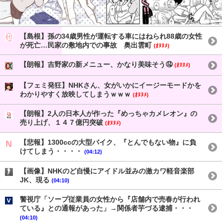
【島根】孫の34歳男性が運転する車にはねられ88歳の女性
が死亡…民家の敷地内での事故 奥出雲町
(ｵﾇﾇﾒ)
【朗報】吉野家の新メニュー、かなり美味そう🤤
(ｵﾇﾇﾒ)
【フェミ発狂】NHKさん、女がいかにイージーモードかを
わかりやすく放映してしまうｗｗｗ
(ｵﾇﾇﾒ)
【朗報】2人の日本人が作った『めっちゃカメレオン』の
売り上げ、１４７億円突破
(ｵﾇﾇﾒ)
【悲報】1300ccの大型バイク、『とんでもない物』に負
けてしまう・・・・
(04:12)
【画像】NHKのど自慢にアイドル並みの激カワ軽音楽部
JK、現る
(04:10)
警視庁「ソープ従業員の女性から『店舗内で売春が行われ
ている』との通報があった」→関係者芋づる逮捕・・・
(04:10)