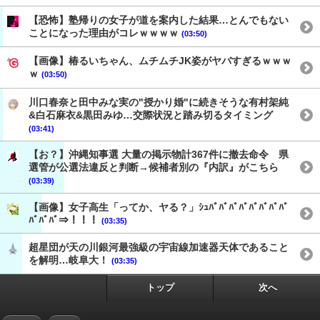
【恐怖】塾帰りの女子が道を案内した結果…とんでもない
ことになった理由がコレｗｗｗｗ
(03:50)
【画像】椿るいちゃん、ムチムチJK姿がヤバすぎるｗｗｗ
ｗ
(03:50)
川口春奈と田中みな実の"授かり婚"に続きそうな有村架純
&白石麻衣&黒田みゆ…交際状況と踏み切るタイミング
(03:41)
【お？】沖縄知事選 大量の掲示物計367件に撤去命令 県
選管が公選法違反と判断→候補者別の『内訳』がこちら
(03:39)
【画像】女子高生「ってか、ヤる？」ｼｭﾊﾞﾊﾞﾊﾞﾊﾞﾊﾞﾊﾞﾊﾞﾊﾞ
ﾊﾞﾊﾞﾊﾞ⇒！！！
(03:35)
超星団が天の川銀河最強級の宇宙線加速器天体であること
を解明…岐阜大！
(03:35)
トップ
次へ