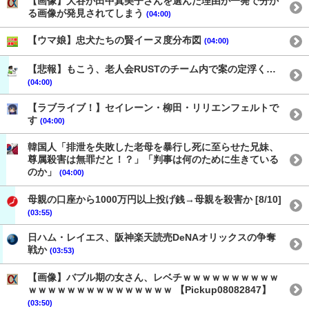
【画像】大谷が田中真美子さんを選んだ理由が一発で分か
る画像が発見されてしまう
(04:00)
【ウマ娘】忠犬たちの賢イーヌ度分布図
(04:00)
【悲報】もこう、老人会RUSTのチーム内で案の定浮く…
(04:00)
【ラブライブ！】セイレーン・柳田・リリエンフェルトで
す
(04:00)
韓国人「排泄を失敗した老母を暴行し死に至らせた兄妹、
尊属殺害は無罪だと！？」「判事は何のために生きている
のか」
(04:00)
母親の口座から1000万円以上投げ銭→母親を殺害か [8/10]
(03:55)
日ハム・レイエス、阪神楽天読売DeNAオリックスの争奪
戦か
(03:53)
【画像】バブル期の女さん、レベチｗｗｗｗｗｗｗｗｗｗ
ｗｗｗｗｗｗｗｗｗｗｗｗｗｗｗ 【Pickup08082847】
(03:50)