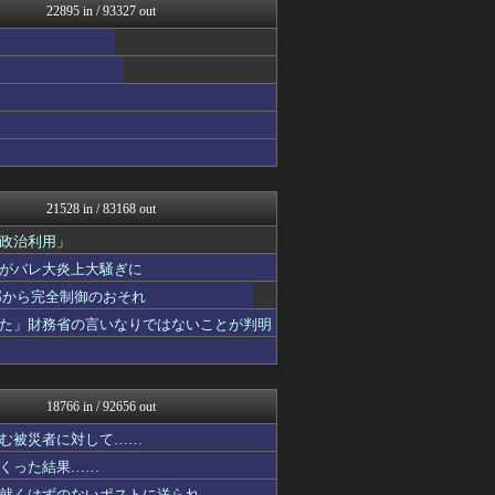
22895 in / 93327 out
修羅場ライフ速報
ツバメ速報＠ヤクルトスワロ...
不思議.net - 5ch...
わんこーる速報！
女子アナお宝画像速報－5c...
V系まとめ速報
VIPPER速報
fig速
カンダタ速報
おたくみくす 声優まとめ
21528 in / 83168 out
なんじぇいスタジアム＠なん...
いたしん！
政治利用」
まにゅそく 2chまとめニ...
がバレ大炎上大騒ぎに
fig速
外部から完全制御のおそれ
なんJ PRIDE
fig速
た」財務省の言いなりではないことが判明
ウマ娘まとめ速報うまろぐ
ヒロイモノ中毒
アナきゃぷ速報
BABYMETAL TIM...
18766 in / 92656 out
働くモノニュース : 人生...
登山ちゃんねる
む被災者に対して……
ゲーム実況者速報＠YouT...
くった結果……
マジキチ速報
就くはずのないポストに送られ……