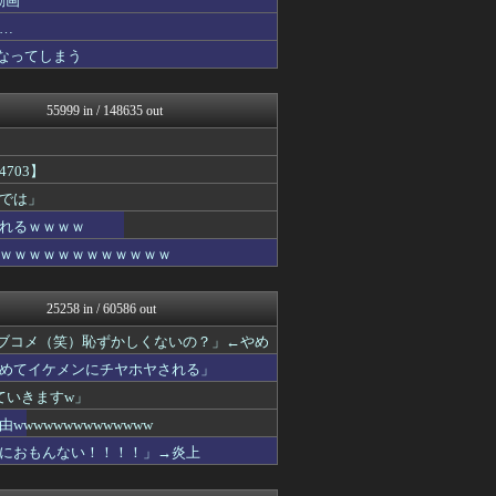
動画
修羅場ハザード -復讐・D...
…
ガジェット2ch
なってしまう
日本第一！ニュース録
バズッター速報
なんJ（まとめては）いかん...
55999 in / 148635 out
ってなんじぇですかー
ラビット速報
アルファルファモザイク＠ネ...
703】
キムチ速報
アニはつ -アニメ発信場-
では」
なんじぇいスタジアム＠なん...
れるｗｗｗｗ
なんJ PRIDE
ｗｗｗｗｗｗｗｗｗｗｗｗ
鬼女の宅配便 - 修羅場・...
まとめCUP
NEWSまとめもりー｜2c...
25258 in / 60586 out
ゴールデンタイムズ
浮気ちゃんねる
ラブコメ（笑）恥ずかしくないの？」←やめ
まとめ芸能＠美女画像まとめ...
めてイケメンにチヤホヤされる」
おーるじゃんる
ぶる速-VIP
ていきますw」
なんJミュージアム
wwwwwwwwwwww
なんJミュージアム
におもんない！！！！」→炎上
トレンドの通り道
fig速
あじあニュースちゃんねる