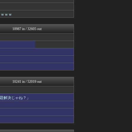
不思議.net - 5ch...
おうち速報
がーるずレポート - ガー...
ｗｗｗｗ
奥様は鬼女-DQN返しまと...
基地沢直樹-復讐・修羅場・...
わんこーる速報！
10987 in / 32605 out
竜速（りゅうそく）
子育てちゃんねる
大地震・前兆・予言.com...
VIPPER速報
筋肉速報
ガジェット2ch
いたしん！
広島東洋カープまとめブログ...
えっ!?またここのサイト?
気団談
10241 in / 52019 out
なんJ PRIDE
おうまがタイムズ
ぴこ速(〃'∇'〃)？
題解決じゃね？」
ああ言えばForYou
パチンコ・パチスロ.com
プロデューサーさんっ！SS...
ラビット速報
アルファルファモザイク＠ネ...
Vtuberまとめるよ～ん