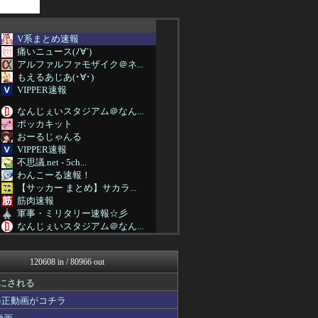
V系まとめ速報
痛いニュース(ﾉ∀`)
アルファルファモザイク＠ネ...
もえるあじあ(･∀･)
VIPPER速報
なんじぇいスタジアム＠なん...
ポッカキット
おーるじゃんる
VIPPER速報
不思議.net - 5ch...
わんこーる速報！
【サッカー まとめ】サカラ...
筋肉速報
軍事・ミリタリー速報☆彡
なんじぇいスタジアム＠なん...
Vtuberまとめるよ～ん
日刊やきう速報
120608 in / 80966 out
アルファルファモザイク＠ネ...
フットボール速報
 にされる
原神速報 | GENSHI...
修正動画がコチラ
みんな知ってた？【海外の反...
まとめたニュース