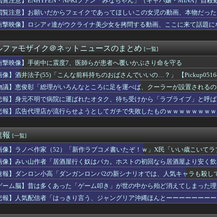
閲覧注意】ENHYPEN・NI-KIファン「みなちゃん」（キャバ嬢・MINA）自殺
だから少し顔を出せばいい」というA子の考え方に、どうしても納得...
閲覧注意】お願いだからフェイクであってほしいこの女児の動画、本物だった
やりたい。人生を変えるために
糧4-6月期経常利益、前年同期比97.7％減の0.7億円に減益
衝撃映像】ロシア♂達がウクライナ美少女を拷問する動画、ここに来て話題に
でしてるときに「今日は大丈夫な日だから……ね？」とか言われww...
舟88円（各店先着88名限定）
ルファモザイク＠ネットニュースのまとめ
[一覧]
顔S 身体S 歌S ダンスS 金髪だが茶髪オプション付き」←こ...
モール熊本、花と色紙と生茶が供えられる・・・
衝撃映像】手術中に震度7、医師らが患者へ覆いかぶさり命を守る
55)「こんな前科持ちのおばさんでいいの…？」 【Picku...
像】酒井法子(55)「こんな前科持ちのおばさんでいいの…？」 【Pickup05164
 韓国サッカー協会 2011～12年に国際審判員らを性接待
ョ3部のスタンド、ガチでヤバい奴が多すぎるｗｗｗ
物議】恵俊彰「総理がいろんなところに足を運べば、クーラーが設置されるの
本に多額の寄付していた。知人「誰にも知られなくてもいい、と公表...
悲報】身元不明で病院に運ばれたオタク、待ち受けから「ラブライブ」と呼ば
さん、OPSナ・リーグ１位に返り咲くｗｗｗｗｗｗｗｗｗ
悲報】広告代理店が流行らせようとしてガチで失敗したものｗｗｗｗｗｗｗｗ
いてお召し上がりください」俺「大丈夫でしょ」→生で食べた瞬間、...
話かけたらこうなるwww
テレビ渡邊渚さん、『地獄』に逆戻りしてしまう・・・・・
速報
[一覧]
イザと喋れるアプリ」、陰キャすぎて何を話せばいいか分からない
来た時に、我が家を舐めるように隅々まで見た。その次の瞬間、女が...
画像】ラノベ作家（52）「新作ラブコメ書いたぞ！ｗ」X民「いい歳こいて
士・吉井明子、45歳で見せたビキニ姿がHすぎる
れｗと話題に
画像】みい山作者「居酒屋行く奴はバカ。ホストの初回なら居酒屋より安く飲
サッカー協会、ガチでワールドカップ予選での審判への性接待がバレ...
女子アナさん、とんでもないグラビアを披露した結果・・・
速報】ダンロン小高「ダンガンロンパ2の新シナリオでは、人気キャラも殺し
このレベルのエッチな野良猫が居たらどうする？
ゲーム脳】昔は多くあった「ゲーム叩き」が世の中から殆ど消えてしまった理由ww
ル彼氏、エグすぎるｗｗｗｗｗｗｗｗｗｗｗ
悲報】人気配信者「はっきり言う、ジャングリア沖縄ほんとーーーーーーーー
「葛葉」ってどう思う？「気の良いお兄ちゃん」
RG「ストライクフリーダムガンダム ディアクティブモード」ほか...
反対したエース級の財務官僚、左遷されるｗｗｗｗｗｗ