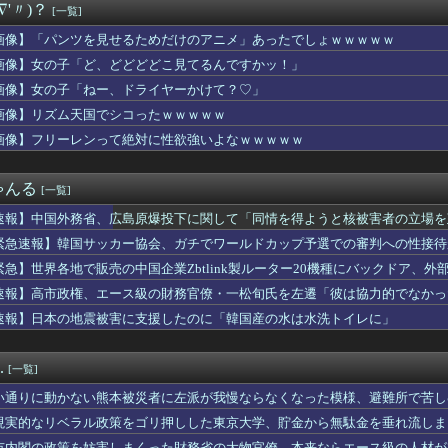
∇'〃)？
[一覧]
と2、3年後くらいでもいいんじゃない？」的な事を言ったら「それ...
トスワローズ 13勝33敗
画像】「パンツを見せるためだけのアニメ」あったでしょｗｗｗｗｗ
高「本気で俺を殴ってみろ！」井上尚弥「マジっすか…わかりました...
画像】女の子「ど、どどどどこ見てるんですかッ！」
トスリーパー堀さん、対面で高須幹弥にブチギレるｗｗｗｗ
帆アナ、白いポロシャツから乳房が飛び出してしまうｗｗｗｗｗｗｗ
画像】女の子「ねー、ドライヤーかけて？♡」
カン後藤「BUMPが邦ロックを一変させた」
画像】リズム天国でシコったｗｗｗｗｗ
気ポケモン、エッチなフィギュアになってしまう
画像】フリーレンって絶対に性欲強いよなｗｗｗｗｗ
ンジャー】食玩SMP「VRVロボ」プラモデル【13時予約開始】
とかいう過大評価ゲーム
うアニメ、すごいことになる
ゃんる
[一覧]
人」と肩組みショット「小園海斗」に注がれる“厳しい視線” 「レ...
う髪型の女の子が一番抜けるよな？
速報】中国外務省、広島原爆投下に関して「同情を得ようと核被害者の立場を
生「え待って、パパが隣りの車両いる。。。」
緊急速報】韓国サッカー協会、ガチでワールドカップ予選での審判への性接待
OBOT魂「MS-06J 湿地帯戦用ザク ver. A....
藤嶋「熊本の断水が続いているうちはサヨナラの水かけ自粛しようと...
緊急】世界各地で販売の中国企業Zbtlink製ルーター20機種にバックドア、
S.H.Figuarts「(真骨彫製法) 仮面ライダー斬月...
速報】高市政権、エース級の財務官僚・一松旬氏を左遷「彼は協力的でなかっ
ランや因果パックやらで育成が楽にはなったけどハードルも高くなっ...
速報】日本の地震被害に支援したのに「韓国産の水は水洗トイレに」
謎の闇の大会に参加しがち問題
袖口からインナーチラ見え！！【GIF動画あり】
コールミー)」のメンバーがBABYMETAL「ギミチョコ」を...
.
[一覧]
「ドコモの銀行」に変わってうんざりしてるやつｗｗｗｗｗｗｗ
勝手に山壊した結果殺されてしまう…これ半分虐殺だろ
い通りに動かない熊本被災者に左派が我慢ならなくなった模様、避難所で苦し
「『モンハンワイルズ』販売は“改善傾向”―中長期でワールド超え...
現実的なリベラル政策をゴリ押しした東京大学、貯金から無駄金を垂れ流しま
キシコ麻薬カルテルのリーダーの情報提供で39億円！お前ら急げ！
市内閣の政策を妨害しまくった財務省の大物官僚、本来ならエース級の人材が