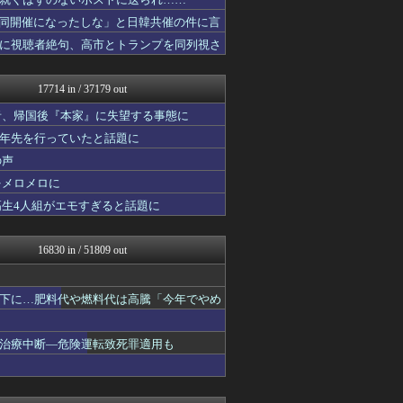
アルファルファモザイク＠ネ...
ミニゴブ速報 ～グラブルま...
同開催になったしな」と日韓共催の件に言
あ艦これ ～艦隊これくしょ...
に視聴者絶句、高市とトランプを同列視さ
スターライト速報 -遊戯王...
パカ娘速報！！ウマ娘まとめ...
哲学ニュースnwk
17714 in / 37179 out
Vtuberまとめるよ～ん
痛いニュース(ﾉ∀`)
者、帰国後『本家』に失望する事態に
投資ちゃんねる
十年先を行っていたと話題に
コンテンツ・声優 | ラブ...
の声
2ch東方スレ観測所
バイク速報
をメロメロに
乃木通 乃木坂46櫻坂46...
高生4人組がエモすぎると話題に
かぞくちゃんねる
みそパンNEWS
ガラパゴスジャパン - 海...
16830 in / 51809 out
私が悪いの？【海外の反応】
ニチカン！
ハナミズキの韓国ブログ[海...
下に…肥料代や燃料代は高騰「今年でやめ
ネトウヨにゅーす
やみ速@なんJ西武まとめ
乃木坂46まとめ 乃木りん...
治療中断―危険運転致死罪適用も
がーるずレポート - ガー...
基地沢直樹-復讐・修羅場・...
アナ速‐女子アナ画像速報