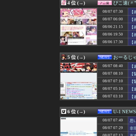
4 位 (→)
ぴこ速(〃'
08/07 08:06
彼女に「結婚はあ
08/07 08:05
6月以降のヤクル
08/07 07:30
【
08/07 08:05
【画像】具志堅用
08/07 06:00
【
08/07 08:05
【悲報】ショー
08/06 21:15
08/07 08:05
【画像】飯尾夏
【
08/07 08:05
サカナ山口、アジ
08/06 19:50
【
08/07 08:05
【画像】あの人
08/06 17:30
【
08/07 08:05
【激走戦隊カーレ
08/07 08:05
サガ2秘宝伝説
08/07 08:04
幼女戦記とかい
5 位 (→)
おーるじ
08/07 08:04
「ゾンビたばこ売
08/07 08:03
【画像】こうい
08/07 08:40
【
08/07 08:03
【画像】女子高
08/07 08:10
【
08/07 08:02
【機動戦士ガンダム】R
08/07 07:10
08/07 08:01
中日・選手会長の
【
08/07 08:01
【仮面ライダー鎧武】
08/07 05:10
【
08/07 08:01
【ウマ娘】ウマプ
08/07 03:10
【
08/07 08:01
子供向け漫画、
08/07 08:00
鈴木奈穂子アナ 
08/07 08:00
「≠ME(ノットイ
6 位 (→)
U-1 NEWS
08/07 08:00
「住信SBI」が
08/07 08:00
熊さん、人間が
08/07 07:49
思
08/07 08:00
【朗報】カプコン
08/07 07:29
非
08/07 08:00
【乞食速報】メ
08/07 07:13
高