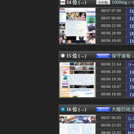
08/07 07:30
14 位 (→)
始球式で変な投
1000mg
[一
08/07 07:30
女性セブンにイケメ
08/07 07:00
【
08/07 07:30
海外「日本の猫の
08/07 07:29
08/07 00:00
非現実的なリベラ
【
08/07 07:29
【衝撃】中日ドラゴ
08/06 22:00
【
08/07 07:29
木下優樹菜さん 
08/06 20:00
【
08/07 07:29
【朗報】マクド
08/07 07:29
イオンモール熊本
08/06 18:00
【
08/07 07:28
インドネシア「高
08/07 07:27
【悲報】なろう
15 位 (→)
保守速報
08/06 21:04
ヨ
08/06 20:00
【
08/06 19:30
【
08/06 19:07
【
08/06 18:00
【
16 位 (→)
大艦巨砲
08/07 00:05
な
08/06 23:05
【
08/06 22:05
野