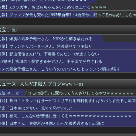
Kなベトナムの卒業式が羨まし過ぎるｗｗｗｗｗｗｗｗｗｗｗｗｗｗ...
かいない」人格の定義が他人と違って驚いた
胸糞】Zクソガキ、おばあちゃんをいじめて炎上するｗｗｗｗ
人の特徴
朗報】ジャンプが最も売れた1995年新年3・4合併号に載ってる作品がこちら
んたちの会話を聞き耳頭巾ｗ
さそうでいいなぁ
の倫理観、完全にぶっ壊れるｗｗｗｗ
お宝
[一覧]
Aクラスまで3ゲーム差wwww
朗報】爆胸の気象予報士さん、NHKから解き放たれる
してる知り合い、たくさん受けさせてるけど合格したの通えない距離...
「南海トラフだけでなく直下型地震にも注意を」…中部各地に危険度...
画像】ブランチリポーターさん、阿波踊りでワキ祭り
青山、空調ウェアを発売ｗｗｗｗｗｗｗｗｗｗｗｗｗｗ
画像】影山優佳さん(25)、下着姿であたシコが止まらない
 かっこいいアスリート調査 1位 W杯でインスタフォロワー1...
服ってやつが出てるらしくめっちゃ欲しい
GIF動画】宮城の可愛すぎるチアさん、甲子園で発見される
優が美人すぎる
ステの気象予報士さん、こういうのでいいんだよっていう横乳の張り
益田＆小園にブチ切れ「この時期に来て勉強はない」
エ◯チさせてくれそうな女さん、パンツを脱がされてしまうｗｗｗｗ...
随分と語彙が増えてきた
ュース : 人生VIP職人ブログwww
[一覧]
志さん、大勢の若いファンに囲まれてご満悦ｗｗｗｗｗｗ
住信SBI」が「ドコモの銀行」に変わってうんざりしてるやつｗｗｗｗｗｗｗ
の兄貴が出社してたら『とんでもないこと』になったｗｗｗｗｗｗｗ
ツを見せるためだけのアニメ」あったでしょｗｗｗｗｗ
有能】政府「トラックはサービスエリア利用有料化すればサボらず走るし流問
見ても面白い
門家「日本車はダサい、見てて恥ずかしい」
スロは適度に楽しむ遊びです。 のめり込みに注意しましょう。」←...
画像】福岡、こんなのが普通に走ってるｗｗｗｗｗｗｗｗｗｗｗｗｗｗｗｗ
久井留美「夢を作って、いつか遊んで」
結の妹、本田望結より実ってしまうｗｗｗｗｗｗｗｗ
画像】日本さん、避難所が各国と比べて優秀過ぎると話題に
で病院に運ばれたオタク、待ち受けから「ラブライブ」と呼ばれるｗ...
ぺんぺ「うわシーモア復活してくれねえかな」