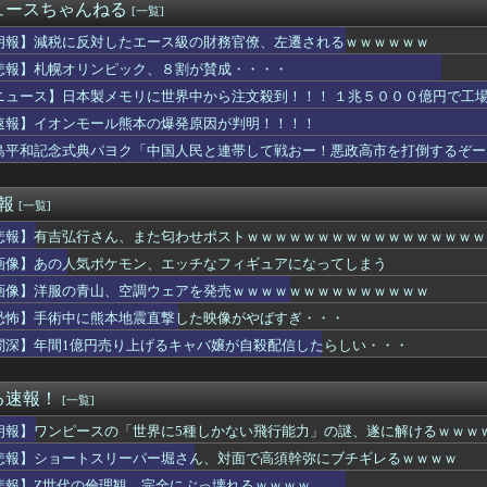
」台風13号「三峡直撃予測」中国「上流大洪水！（三峡上流」中国...
ュースちゃんねる
[一覧]
道、インドネシア政府が運営会社の株引き受けへ [8/6]
ローズの貯金推移ｗｗｗｗｗｗｗｗｗｗｗｗｗｗｗｗｗｗｗｗｗｗｗ...
朗報】減税に反対したエース級の財務官僚、左遷されるｗｗｗｗｗｗ
り業者について語ろう！！
悲報】札幌オリンピック、８割が賛成・・・・
い熊本被災者に左派が我慢ならなくなった模様、避難所で苦しむ被災...
ニュース】日本製メモリに世界中から注文殺到！！！ １兆５０００億円で工
カムより面白い漫画なんてこの世にあるんですか？ すごい漫画なら...
意味分かるならプラス
速報】イオンモール熊本の爆発原因が判明！！！！
を質屋に持ち込み「ダイヤじゃないよ」といわれて怒り心頭でAママ...
島平和記念式典パヨク「中国人民と連帯して戦おー！悪政高市を打倒するぞー
れない運転、限界突破
ャパン、最悪の空気のまま解散していた
田美月さん、このグループを牛耳れそう...
速報
[一覧]
家（52）「新作ラブコメ書いたぞ！ｗ」X民「いい歳こいてラブコ...
悲報】有吉弘行さん、また匂わせポストｗｗｗｗｗｗｗｗｗｗｗｗｗｗｗｗｗ
座2052万のうち「約4割が未稼働」だったwwwwww
て概念が薄れとるし、三冠を気にするのは日本くらいになるんやろか...
画像】あの人気ポケモン、エッチなフィギュアになってしまう
に打つダルベックみたいな奴ってなんでなん？
画像】洋服の青山、空調ウェアを発売ｗｗｗｗｗｗｗｗｗｗｗｗｗｗ
億円を超える「ひとり親方」が急増
し！」ロドリのバルサ入りが濃厚になって海外大騒ぎ！（海外の反応...
恐怖】手術中に熊本地震直撃した映像がやばすぎ・・・
再開 病名公表を決意させた、次男からの言葉明かす
闇深】年間1億円売り上げるキャバ嬢が自殺配信したらしい・・・
ンで注文とキャンセル繰り返し総額43億円被害32歳の美女を逮捕
サミ、砕け弾ける
ん、イワシの三枚おろしに挑戦！！！【乃木坂46】
る速報！
[一覧]
一人前？】結婚相談所職員さん、子なし女性にド正論を述べてしまう...
朗報】ワンピースの「世界に5種しかない飛行能力」の謎、遂に解けるｗｗｗ
い頃は若かった
、彼氏との子供ができたから別れてほしいの」間男「頼む！」俺「エ...
悲報】ショートスリーパー堀さん、対面で高須幹弥にブチギレるｗｗｗｗ
「一番悪いと思う国は？」 →1位中国
悲報】Z世代の倫理観、完全にぶっ壊れるｗｗｗｗ