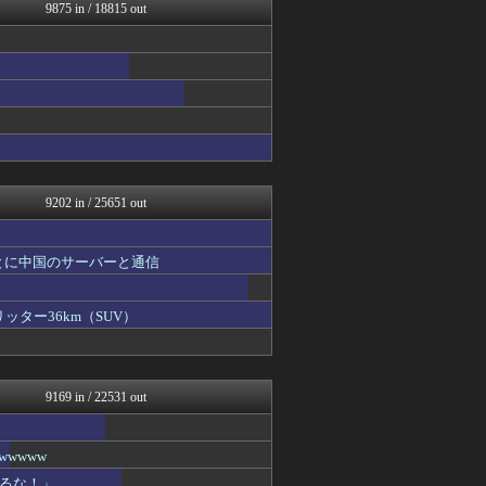
ファイターズ王国＠日ハムま...
9875 in / 18815 out
2ch名人
こんなニュースにでくわした
U-1 NEWS.
なんじぇいスタジアム＠なん...
がーるずレポート - ガー...
漫画まとめ速報
日本第一！ニュース録
/)；｀ω´)＜国家総動...
異世界転生まとめ速報
9202 in / 25651 out
とに中国のサーバーと通信
ッター36km（SUV）
9169 in / 22531 out
wwww
るな！」