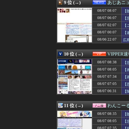
08/07 07:57
中国「台風接近！
9 位 (→)
あじあニ
08/07 07:55
中国出資の高速鉄
08/07 08:07
08/07 07:54
東京ヤクルトスワ
【
08/07 07:50
インチキ買い取
08/07 06:07
【
08/07 07:49
思い通りに動かな
08/07 02:07
【
08/07 07:47
高校生「鬼滅や金
08/07 07:47
この若者言葉の
08/07 00:07
【
08/07 07:47
盗んだネックレス
08/06 22:07
広
08/07 07:47
【動画】 かもし
08/07 07:46
【悲報】井端ジ
08/07 07:45
【日向坂46】大
10 位 (→)
VIPPER
08/07 07:45
【画像】ラノベ作
08/07 08:38
【
08/07 07:45
【悲報】NISA口
08/07 07:45
てか欧州も三冠っ
08/07 08:05
【
08/07 07:45
対阪神戦に異常
08/07 07:34
【
08/07 07:44
【AI】年商10
08/07 07:43
08/07 07:05
海外「どんでん返
【
08/07 07:43
広末涼子が活動
08/07 06:31
【
08/07 07:41
【画像】オンライ
08/07 07:40
【悲報】洗濯バ
08/07 07:40
一ノ瀬美空ちゃ
11 位 (→)
わんこー
08/07 07:40
【子どもを生んで
08/07 08:35
【
08/07 07:40
マイコラス、若
08/07 07:40
嫁「ごめんなさい
08/07 08:05
【
08/07 07:40
中国人に聞いた
08/07 07:35
【