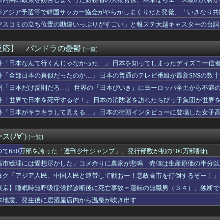
「総理がいろんなところに足を運べば、クーラーが設置されるのでは」
ろ仲間にならないかな... / 星座イベもそろそろストーリー...
杯アジア予選等で韓国サッカー協会がやらかしまくりだと発覚、「いきなり共
 他
する声も……
マスコミの立ち位置の勘違いっぷりがすごい」と報ステ大越キャスターの台詞
情報】ユーティリティセレクションの収録リストが判明！
ようという思惑がひしひしと
値葬なサンダーおきゅうと
スリーパー堀さん、対面で高須幹弥にキレる ← 睡眠は大事だと話...
反応】 パンドラの憂鬱
[一覧]
お互いをコードネームで呼び合ってたよいゆめ
を誇った「週刊少年ジャンプ」、発行部数が初の100万部割れ
外「日本なんて行くんじゃなかった…」 日本を知ってしまったディズニー信
ジャンプの「グッズ(43億円分)」を注文し全てキャンセルした女...
外「全部日本の真似だったのか…」 日本の普通のテレビ番組が最新SNSの数
【画像】澁谷かのんちゃんの足の指【Liella!】
州「日本だけ反則だろ…」 世界の『日本びいき』にヨーロッパ全土から不満
ーの本命は誰なの
えで働くゴミ収集員さん、コンビニで水分補給しただけで市民からブ...
外「世界で日本を死守するぞ！」 日本の消防署を訪れたちびっ子集団が世界
でデカいってwwwww(画像あり)
外「日本がキラキラして見える…」 日本の街頭インタビューに登場した女子
ト事務員(美人)に呼び止められた。すると「あんな物(昼食)を旦...
話」再来？マンション高騰 50年ローン選ぶ若者も
入国管理局で腹が立ったことはお前らがちゃんと列に並ばないことだ」
(ﾉ∀`)
[一覧]
この値段なんだから全部いいのが欲しいの」イチゴ売り場で言い返さ...
「これ、ハイキューの実写版だろ」
つて650万部を誇った「週刊少年ジャンプ」、発行部数が初の100万部割れ
ットフリックスで初めて１位になった日本のコンテンツについて」「...
高市総理には愛想尽かした」コメ余りに農家が悲鳴 売値は生産原価の半分以
——紡績工場の保安員が38歳で党副主席になった「ヘリコプター式...
」農家も
ヨク「アジア人民、中国人民と連帯して戦おー！悪政高市を打倒するぞー！」
川信哉が打撃再開 8月中旬に実戦復帰を目指す
、43枚目は選抜継続か？
東京】睡眠時無呼吸症候群診断後に死亡事故＝運転の無職男（３４）、独断で
が完成したら幸せになれるトピ
本地震、発生後に居酒屋店内から温泉が吹き出す
り方をしている人
襲来wwwwwwwwwwwwww