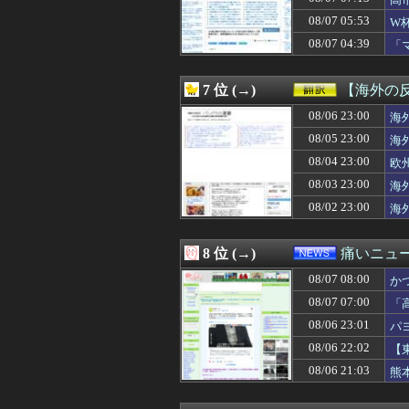
08/07 08:00
【物議】恵俊彰
08/07 08:00
【グラブル】そろそ
08/07 05:53
W
08/07 08:00
【艦これ】デイス
及
08/07 04:39
「
08/07 08:00
【遊戯王OCG
せ
08/07 08:00
【ウマ娘】SAN
08/07 08:00
【動画】ショート
7 位 (→)
【海外の
08/07 08:00
【にじさんじ】
08/07 08:00
08/06 23:00
かつて650万部
海
08/07 08:00
【悲報】週間少年
08/05 23:00
海
08/07 08:00
【ラブライブ！】
08/04 23:00
欧
08/07 08:00
【東方】みすち
08/07 08:00
【悲報】40度超
08/03 23:00
海
08/07 08:00
筒井あやめ、ガチ
08/02 23:00
海
08/07 08:00
旦那のとこのパー
08/07 08:00
東京は「土地神
08/07 08:00
外国人「日本の
8 位 (→)
痛いニュース
08/07 08:00
「知らないわよ、
08/07 08:00
08/07 08:00
【衝撃】韓国人
か
08/07 08:00
韓国人「韓国のネ
08/07 07:00
「
08/07 08:00
王洪文とは何者か
る
08/06 23:01
パ
08/07 07:58
左手骨折の長谷
08/07 07:58
【議論】森平麗心
08/06 22:02
【
08/07 07:58
前後の人と熟語
08/06 21:03
熊
08/07 07:57
理想的な年の取
08/07 07:57
【動画】あたシコ女