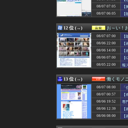
08/07 07:39
【朗報】お触りO
08/07 07:05
08/07 07:39
「自分は1人し
【
08/07 07:39
本当に頭がいい
08/07 06:05
【
08/07 07:39
職場のおばちゃ
08/07 07:39
みんな悩みが無
08/07 07:35
【悲報】Z世代
12 位 (→)
お～い！
08/07 07:35
中日ドラゴンズ、
08/07 07:00
【
08/07 07:35
子どもが中学受験
08/07 07:34
【大地震】専門家
08/06 22:00
【
08/07 07:34
【画像】洋服の
08/06 14:00
【
08/07 07:34
【画像】中村敬斗
08/06 07:00
08/07 07:34
最近冷たい空調
【
08/07 07:33
ウイグル人の女
08/05 22:00
報
08/07 07:33
カープ安仁屋、
08/07 07:33
【ｼｺ画像】すぐ
08/07 07:31
2歳半の息子が
13 位 (→)
働くモノニ
08/07 07:31
【画像】松本人
08/07 08:00
「
08/07 07:31
【えっ】ワキガ
08/07 07:30
【画像】「パン
08/07 00:57
【
08/07 07:30
涼宮ハルヒ、今
08/06 19:52
専
08/07 07:30
「パチンコ・パチ
08/06 12:39
【
08/07 07:30
【デレマス】和
08/07 07:30
【画像】本田望
08/06 08:00
【
08/07 07:30
【悲報】身元不明
08/07 07:30
【ネオポルテ】