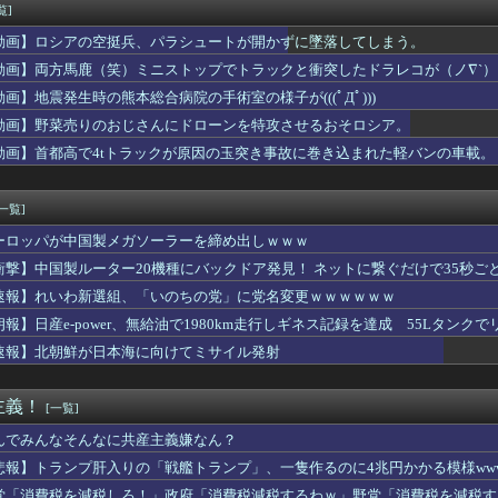
げ方する人って結構いるけどさ
覧]
ン棋士”S6”が登場 渡辺明九段大激怒😤👎👎
動画】ロシアの空挺兵、パラシュートが開かずに墜落してしまう。
保護施設で行われている儀式に思わずほっこりしてしまった」 海外...
ル政策をゴリ押しした東京大学、貯金から無駄金を垂れ流しまくった...
動画】両方馬鹿（笑）ミニストップでトラックと衝突したドラレコが（ノ∇`）
ンズのwar、セリーグ1位と0.9しか変わらない 首位でもお...
動画】地震発生時の熊本総合病院の手術室の様子が(((ﾟДﾟ)))
長女の14歳誕生日を祝福 “推し”のアイドルも明かす「この場で...
動画】野菜売りのおじさんにドローンを特攻させるおそロシア。
ナルド、今度のポケモンハッピーセットは転売対策バッチリ！！！
の爆発「配管が損傷しガス漏れ、着火した可能性」福岡酸素、経産省...
動画】首都高で4tトラックが原因の玉突き事故に巻き込まれた軽バンの車載。
速鉄道！」中国「大赤字！」インドネシア「運営会社の株式購入！（...
系のせいでアニメ後進国になったと言っても過言じゃない
[一覧]
ーロッパが中国製メガソーラーを締め出しｗｗｗ
衝撃】中国製ルーター20機種にバックドア発見！ ネットに繋ぐだけで35秒ご
速報】れいわ新選組、「いのちの党」に党名変更ｗｗｗｗｗｗ
朗報】日産e-power、無給油で1980km走行しギネス記録を達成 55Lタンクでリ
速報】北朝鮮が日本海に向けてミサイル発射
主義！
[一覧]
んでみんなそんなに共産主義嫌なん？
悲報】トランプ肝入りの「戦艦トランプ」、一隻作るのに4兆円かかる模様www
党「消費税を減税しろ！」政府「消費税減税するわｗ」野党「消費税を減税す