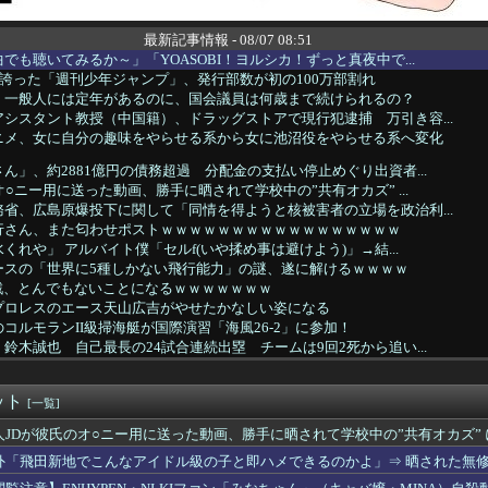
最新記事情報 - 08/07 08:51
でも聴いてみるか～」「YOASOBI！ヨルシカ！ずっと真夜中で...
を誇った「週刊少年ジャンプ」、発行部数が初の100万部割れ
】一般人には定年があるのに、国会議員は何歳まで続けられるの？
シスタント教授（中国籍）、ドラッグストアで現行犯逮捕 万引き容...
ニメ、女に自分の趣味をやらせる系から女に池沼役をやらせる系へ変化
ん」、約2881億円の債務超過 分配金の支払い停止めぐり出資者...
オ○ニー用に送った動画、勝手に晒されて学校中の”共有オカズ” ...
省、広島原爆投下に関して「同情を得ようと核被害者の立場を政治利...
行さん、また匂わせポストｗｗｗｗｗｗｗｗｗｗｗｗｗｗｗｗｗ
くれや」 アルバイト僕「セルf(いや揉め事は避けよう)」→結...
ースの「世界に5種しかない飛行能力」の謎、遂に解けるｗｗｗｗ
戦、とんでもないことになるｗｗｗｗｗｗｗ
プロレスのエース天山広吉がやせたかなしい姿になる
コルモランII級掃海艇が国際演習「海風26-2」に参加！
鈴木誠也 自己最長の24試合連続出塁 チームは9回2死から追い...
間経過でどんどん沈んでいくVTuber
やが まだイケるか？言うてそこまで深刻な状況ちゃうよな？
ット
術中に震度7、医師らが患者へ覆いかぶさり命を守る
[一覧]
島、公式SNS総フォロワー数が296万人超えでJクラブ最多に...
人JDが彼氏のオ○ニー用に送った動画、勝手に晒されて学校中の”共有オカズ”
マ娘みたいにキャラデザがネタ切れしてるとか言ってる奴いるんだが...
外「飛田新地でこんなアイドル級の子と即ハメできるのかよ」⇒ 晒された無
分の1。木星とガニメデなら1万2800分の1」月がどれだけ規...
税しろ！！」高市「やります」野党「無責任な減税はやめろ！財源は...