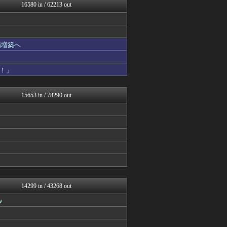
/)；｀ω´)＜国家総動...
16580 in / 62213 out
国難にあってもの申す！！
なんじぇいスタジアム＠なん...
がーるずレポート - ガー...
U-1 NEWS.
場増築へ
スマブラ屋さん | スマブ...
基地沢直樹-復讐・修羅場・...
奥様は鬼女-DQN返しまと...
！」
ゴールデンタイムズ
なんJ PRIDE
日向坂46まとめもり～
15653 in / 78290 out
アニゲー速報
【サッカー まとめ】サカラ...
ハロン棒ch
阪神タイガースちゃんねる
かせまと！
ワールドサッカーファン 海...
まとめたニュース
mashlife通信
キニ速
坂道情報通～乃木坂46まと...
14299 in / 43268 out
結婚・恋愛ニュースぷらす
ｗ
なんじぇいスタジアム＠なん...
修羅ママ速報
にゅーすアルー！