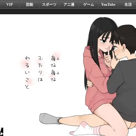
VIP
芸能
スポーツ
アニ漫
ゲーム
YouTube
生活