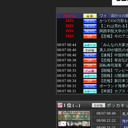
PickUp!
ワイ「流行りの曲
ｵﾇﾇﾒ
かつて650万部
ｵﾇﾇﾒ
【これは荒れる
ｵﾇﾇﾒ
関西学院大学のア
ｵﾇﾇﾒ
【悲報】今のア
08/07 08:44
「みんなの大家さ
08/07 08:40
美人JDが彼氏の
08/07 08:40
【速報】中国外務
08/07 08:38
【悲報】有吉弘
08/07 08:35
回転寿司屋客「水
08/07 08:35
【朗報】ワンピ
08/07 08:35
【朗報】J2開幕
08/07 08:34
【悲報】新日本
08/07 08:31
ポーランド海軍の
08/07 08:31
【米国】カブス・
08/07 08:30
【にじさんじ】時
08/07 08:30
西武ファンなん
1 位 (→)
ポッカキ
08/07 08:30
【衝撃映像】手
08/07 08:30
【サッカー】J1鹿
08/07 08:40
美
08/07 08:30
【原神】原神がウ
08/06 22:22
海
08/07 08:30
「質量は地球の81
08/07 08:29
【悲報】野党「減
08/06 21:21