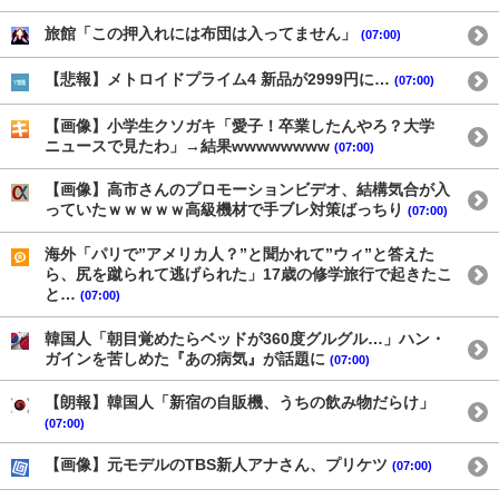
旅館「この押入れには布団は入ってません」
(07:00)
【悲報】メトロイドプライム4 新品が2999円に…
(07:00)
【画像】小学生クソガキ「愛子！卒業したんやろ？大学
ニュースで見たわ」→結果wwwwwwww
(07:00)
【画像】高市さんのプロモーションビデオ、結構気合が入
っていたｗｗｗｗｗ高級機材で手ブレ対策ばっちり
(07:00)
海外「パリで”アメリカ人？”と聞かれて”ウィ”と答えた
ら、尻を蹴られて逃げられた」17歳の修学旅行で起きたこ
と…
(07:00)
韓国人「朝目覚めたらベッドが360度グルグル…」ハン・
ガインを苦しめた『あの病気』が話題に
(07:00)
【朗報】韓国人「新宿の自販機、うちの飲み物だらけ」
(07:00)
【画像】元モデルのTBS新人アナさん、プリケツ
(07:00)