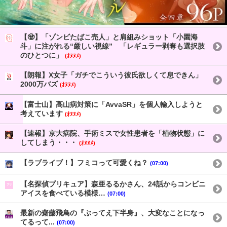
【🧟】「ゾンビたばこ売人」と肩組みショット「小園海
斗」に注がれる“厳しい視線” 「レギュラー剥奪も選択肢
のひとつに」
(ｵﾇﾇﾒ)
【朗報】X女子「ガチでこういう彼氏欲しくて息できん」
2000万バズ
(ｵﾇﾇﾒ)
【富士山】高山病対策に「AvvaSR」を個人輸入しようと
考えています
(ｵﾇﾇﾒ)
【速報】京大病院、手術ミスで女性患者を「植物状態」に
してしまう・・・
(ｵﾇﾇﾒ)
【ラブライブ！】フミコって可愛くね？
(07:00)
【名探偵プリキュア】森亜るるかさん、24話からコンビニ
アイスを食べている模様…
(07:00)
最新の齋藤飛鳥の『ぶってえ下半身』、大変なことになっ
てるって...
(07:00)