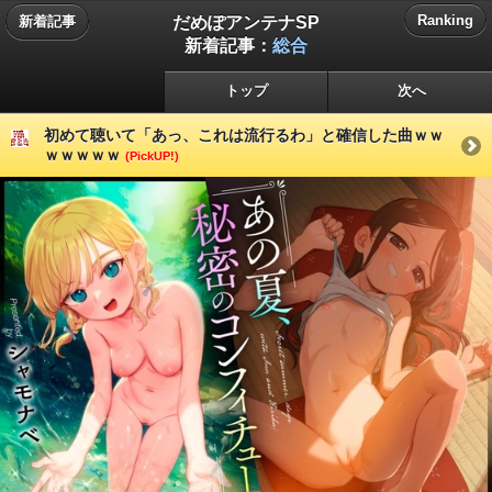
だめぽアンテナSP
Ranking
新着記事
新着記事：
総合
トップ
次へ
初めて聴いて「あっ、これは流行るわ」と確信した曲ｗｗ
ｗｗｗｗｗ
(PickUP!)