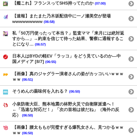
【艦これ】フランスってSHS持ってたのか
(07:00)
【速報】またまた乃木坂配信中に一ノ瀬美空が登場
wwwwwwwww
(06:58)
私「50万円使ったって本当？」監査ママ「来月には絶対返
すから…」→約束を信じて待った結果、警察に通報するこ
とになり…
(06:57)
日本人はBYDの軽EV「ラッコ」をどう見ているのか―中
国メディア [8/7]
(06:55)
【画像】真のジャグラー演者さんの姿がカッコいいｗｗｗ
ｗｗ
(06:51)
そうめんの薬味何を入れる？
(06:50)
小泉防衛大臣、熊本地震の林野火災で自衛隊派遣へ！
←「迅速な対応だ！」「次の首相は彼だね」（海外の反
応）
(06:50)
【画像】腰太ももが完璧すぎる爆乳女さん、見つかるｗｗ
ｗｗ
(06:50)