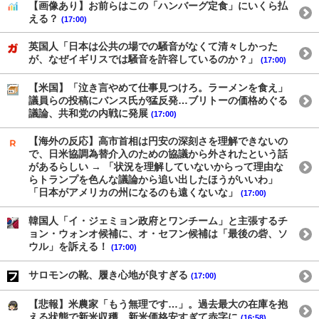
【画像あり】お前らはこの「ハンバーグ定食」にいくら払
える？
(17:00)
英国人「日本は公共の場での騒音がなくて清々しかった
が、なぜイギリスでは騒音を許容しているのか？」
(17:00)
【米国】「泣き言やめて仕事見つけろ。ラーメンを食え」
議員らの投稿にバンス氏が猛反発…ブリトーの価格めぐる
議論、共和党の内戦に発展
(17:00)
【海外の反応】高市首相は円安の深刻さを理解できないの
で、日米協調為替介入のための協議から外されたという話
があるらしい → 「状況を理解していないからって理由な
らトランプを色んな議論から追い出したほうがいいわ」
「日本がアメリカの州になるのも遠くないな」
(17:00)
韓国人「イ・ジェミョン政府とワンチーム」と主張するチ
ョン・ウォンオ候補に、オ・セフン候補は「最後の砦、ソ
ウル」を訴える！
(17:00)
サロモンの靴、履き心地が良すぎる
(17:00)
【悲報】米農家「もう無理です…」。過去最大の在庫を抱
える状態で新米収穫。新米価格安すぎて赤字に
(16:58)