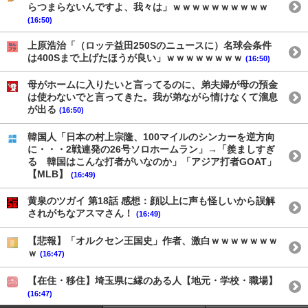
らつまらないんですよ、我々は」ｗｗｗｗｗｗｗｗｗｗ
(16:50)
上原浩治「（ロッテ益田250Sのニュースに）名球会条件
は400Sまで上げたほうが良い」ｗｗｗｗｗｗｗｗ
(16:50)
母がホームに入りたいと言ってるのに、弟夫婦が母の預金
は使わないでと言ってきた。我が弟ながら情けなくて溜息
が出る
(16:50)
韓国人「日本の村上宗隆、100マイルのシンカーを逆方向
に・・・2戦連発の26号ソロホームラン」→「羨ましすぎ
る 韓国はこんな打者がいなのか」「アジア打者GOAT」
【MLB】
(16:49)
黄泉のツガイ 第18話 感想：顔以上に声も怪しいから誤解
されがちなアスマさん！
(16:49)
【悲報】「オルクセン王国史」作者、激白ｗｗｗｗｗｗｗ
ｗ
(16:47)
【在住・移住】埼玉県に縁のある人【地元・学校・職場】
(16:47)