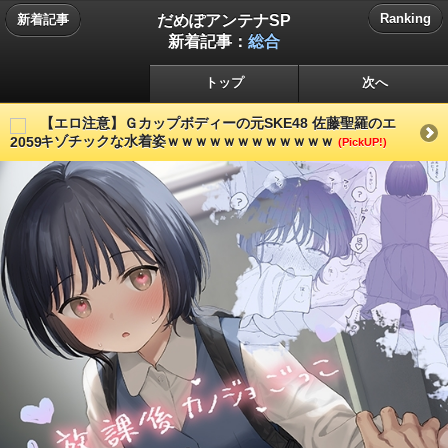
だめぽアンテナSP
Ranking
新着記事
新着記事：
総合
トップ
次へ
【エロ注意】Ｇカップボディーの元SKE48 佐藤聖羅のエ
キゾチックな水着姿ｗｗｗｗｗｗｗｗｗｗｗｗ
(PickUP!)