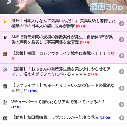
海外「日本人はなんて気高いんだ！」 英高級紙も驚愕した
極限の中の日本人の姿に世界が衝撃
(ｵﾇﾇﾒ)
SNSで前代未聞の規模の詐欺案件が発生、自治体3市が異
例の声明を発表して事実関係を全否定
(ｵﾇﾇﾒ)
【悲報】韓国、ロシアウクライナ戦争に参戦へ！！！
(ｵﾇﾇ
ﾒ)
【悲報】「おっさんの自堕落生活を美少女にやらせるアニ
メ」、増えすぎてフェミにバレるｗｗｗｗ
(ｵﾇﾇﾒ)
【ラブライブ！】ちゅーとりえらいぶのブレードの電池な
んだけど
(17:00)
Vチューバーって辞めたらリアルで働いていけるの？
(17:00)
【動画】秋田県職員、ラブホテルから記者会見ｗ
(17:00)