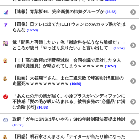
【速報】青葉坂46、完全新規の姉妹グループか
(16:58)
【画像】日テレに出てたILLITウォンヒのAカップ胸がたま
らんな
(16:58)
嫁「間男と再婚したい」俺「慰謝料を払うなら離婚だ」→
ところが後日「やっぱり戻りたい」と言い出して…
(16:57)
【！】高市政権の消費税減税 合同会議で反対した９人
（自民党議員）が晒されてしまうｗｗｗｗｗｗ
(16:57)
【動画】大谷翔平さん、また二盗失敗で球宴明け5度目の
走塁死ｗｗｗｗｗｗｗｗｗｗ
(16:56)
「あんたの汗の風が届く」小原ブラスがハンディファンに
不快感「髪の毛が吸い込まれる」被害多発の“必需品”に潜
む危険 [8/9]
(16:55)
政府「ガキにSNSは早いやろ」SNS年齢制限法案提出検討
(16:50)
【困惑】明石家さんまさん「ナイターが当たり前になった