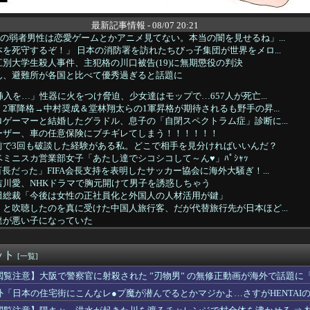
最新記事情報 - 08/07 20:21
の弱者男性は恋愛ゲームとかアニメ見てない。本当の闇を見せるね」...
を死守するぞ！」 日本の消防署を訪れたちびっ子集団が世界をメロ...
別大学生殺人事件、主犯格の川口被告(19)に無期懲役の判決
ん、避難所が各国と比べて優秀過ぎると話題に
挿入を…」性器に火をつけ脅迫、少女達はモップで…657人が死亡...
2軍降格→中村奨成＆堂林翔太らの1軍昇格が期待されるも野手の昇...
ゲーマーと結婚したグラドル、息子の「自閉スペクトラム症」診断に...
ーザー、車の任意保険にブチギレてしまう！！！！！！
前で3回も破談した経験がある私。どこで相手を見分ければいいんだ？
ミニスカ営業部女子「あたし達でシコシコして～ん♥」ﾊﾟｼｬｯ
長だった」FIFA会長支持を表明したサッカー協会に海外大騒ぎ！...
吉川愛、NHKドラマで胸元開けて男子を誘惑しちゃう
田総裁「今後は女性の正社員化と外国人の人材活用が鍵」
と吹聴したのを真に受けた中国人旅行客、だが代替旅行先が日本ほど...
達が悪い子になっていた
がタイムきらら」エロ漫画みたいになる
Sエロ漫画『未恋-みれん-』NTRよりも抜けると話題に
ット
オ●ニー事情、衝撃の事実が発覚してしまうｗｗｗｗｗｗｗ
[一覧]
プグッズ43億キャンセルおばさん、ご尊顔が公開されるｗｗｗｗ
閲覧注意】大阪で警察官に射殺された ”刃物男” の無修正動画が海外で話題に
アニメに出てくるネコｗｗｗ」（海外の反応）
外「日本の住宅街にこんなレ●プ魔が潜んでるとかマジかよ…さすがHENTAI
、じわじわと逝き始める
ルが歌下手な理由