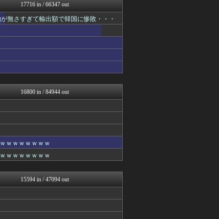
mutyunのゲーム+αブ...
17716 in / 66347 out
なんJ PRIDE
物が無さすぎて輸出額で韓国に惨敗・・・
やみ速@なんJ西武まとめ
おうまがタイムズ
気団談
ウマ娘まとめ速報うまろぐ
乃木通 乃木坂46櫻坂46...
アルファルファモザイク＠ネ...
キニ速
Y速報
カンダタ速報
16800 in / 84944 out
修羅場ハザード -復讐・D...
漫画まとめ速報
日本第一！ニュース録
ガジェット2ch
ファイターズ王国＠日ハムま...
ぶる速-VIP
ｗｗｗｗｗｗｗｗ
かせまと！
ｗｗｗｗｗｗｗｗ
バズッター速報
わんこーる速報！
なんじぇいスタジアム＠なん...
15594 in / 47094 out
馬鳥速報
まとめたニュース
ホロちゃんねる
ひま速(°∀°) -暇つぶ...