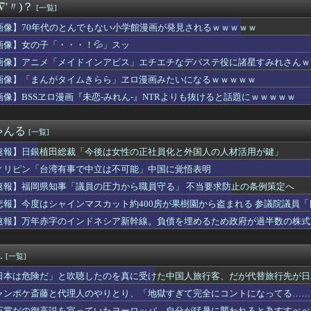
∇'〃)？
[一覧]
新党名は「いのちの党」 旧グッズ半額で販売 どうなる秘書給与疑惑
くに「地下シェルター」整備を正式表明…小池百合子知事「多くの方...
画像】70年代のとんでもない小学館漫画が発見されるｗｗｗｗｗ
んでレンゲに麺乗せる人ってなんなの？
画像】女の子「・・・！💦」スッ
ついに解体ｗｗｗｗｗｗｗ
に質問できる回数が決まってて、涙が出るほど笑った」続編が来なか...
画像】アニメ「メイドインアビス」エチエチなデバステ役に諸星すみれさんｗ
ム 第08MS小隊』サンダースは頼れる男
画像】「まんがタイムきらら」ヱロ漫画みたいになるｗｗｗｗｗ
何事！？」カカオトークギフトで人気1位に返り咲きと報じられ論争...
画像】BSSヱロ漫画『未恋-みれん-』NTRよりも抜けると話題にｗｗｗｗｗ
「日本の軽トラ、原型どこ行った」
「修学旅行は無料化するべき。体験格差を放置するのか」←これ
ってたやつのドラゴンの名前わかるやついる？
ゃんる
[一覧]
専用グッズ、今度はホースリールが登場 少佐なのに水撒けないんだ…
Lのサマーソニックへの出演回数が歴代2位
速報】日銀植田総裁「今後は女性の正社員化と外国人の人材活用が鍵」
紗、「脚フェチ」が3秒で果てる動画を出してしまう・・・
ィリピン「台湾有事で中立は不可能」中国に覚悟表明
婚する。次はマジメで経済力のある男と結婚したいな」私「幸せにな...
サッカーのイメージが墜落 [8/07]
速報】福岡県知事「議員の圧力から職員守る」 不当要求防止の条例策定へ
道官「広島市長は毎年、ロシアを嫌悪する『偽りの呪文』を繰り返し...
悲報】今度はシャインマスカット約400房が果樹園から盗まれる 参議院議員
3個目の死球に「3本指」を立てる
速報】万年赤字のインドネシア新幹線。負債を埋めるため政府が過半数の株式
ー「寝たほうがいいよ」の一言にブチギレｗｗｗｗｗ （※動画あり...
悲報、ニコたんの新居◯◯が無い…
銅線およそ2.2トン（時価およそ330万円相当）盗んだなど、ベ...
.
[一覧]
ーター、このシーンの報酬を公開するｗｗｗｗ
飛び散る灼熱の「マンガ毎週末セール（50%還元）」を開催！【...
日本は危険だ」と吹聴したのを真に受けた中国人旅行客、だが代替旅行先が日
サダーに就任した企業に世界が騒然！←「酷いアイデアだ」（海外の...
ャンポケ斎藤と代理人のやりとり、「地獄すぎて完全にコントになってる……
17回戦】楽天・黒川、日本ハム・達から第2号先制ソロホームラン...
石賞だの御高説を宣っていたヨーロッパ、自分が猛暑に襲われると為すすべべ