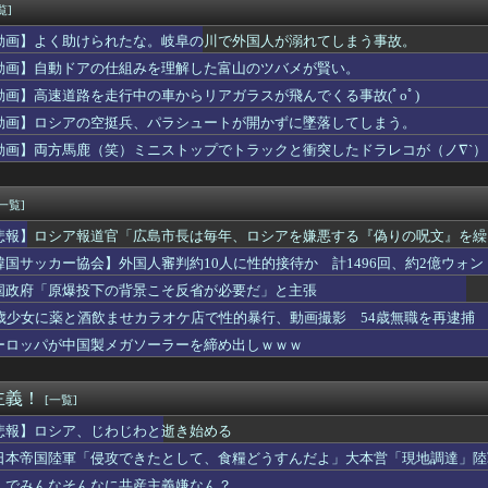
代理人のやりとり、「地獄すぎて完全にコントになってる……」と衝...
覧]
側へ】期待値が高い！宝鐘マリン：誕生日カウントダウンで魅せる最...
動画】よく助けられたな。岐阜の川で外国人が溺れてしまう事故。
レジ都合で消費税を0％にできません！」 → X民「指定ゴミ袋を...
環境がトップクラスにお辛いシャカール
動画】自動ドアの仕組みを理解した富山のツバメが賢い。
日やクリスマスに高価なブランド品を贈り合ってる。それをやめて欲...
動画】高速道路を走行中の車からリアガラスが飛んでくる事故(ﾟoﾟ)
いい戦闘曲
動画】ロシアの空挺兵、パラシュートが開かずに墜落してしまう。
高市「平和式典で“防弾ガラス”に守られながらスピーチ。『高市出...
点差がリーグワーストまで転落
動画】両方馬鹿（笑）ミニストップでトラックと衝突したドラレコが（ノ∇`）
ランス、地震発生から6時間以内に設置した「避難所」がこちらｗｗ...
[一覧]
悲報】ロシア報道官「広島市長は毎年、ロシアを嫌悪する『偽りの呪文』を繰
張
韓国サッカー協会】外国人審判約10人に性的接待か 計1496回、約2億ウォン（
国政府「原爆投下の背景こそ反省が必要だ」と主張
5歳少女に薬と酒飲ませカラオケ店で性的暴行、動画撮影 54歳無職を再逮捕 
ーロッパが中国製メガソーラーを締め出しｗｗｗ
主義！
[一覧]
悲報】ロシア、じわじわと逝き始める
日本帝国陸軍「侵攻できたとして、食糧どうすんだよ」大本営「現地調達」陸
んでみんなそんなに共産主義嫌なん？