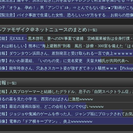
閲覧注意】陽キャ、洪水が起きた川を渡るチャレンジで村全体を沸かせる ⇒ 村
さん、バイク画像を投稿するも見た目が汚らしいとネットの女性たち...
の子「オラぁ、孕め！」男「アン♡ ﾋﾞｭﾙ」⇒ とんでもない逆レ●プ動画がこ
経営陣、倉庫の商品を持ち出し「ドローン攻撃で焼失した」として処...
ゃ、暇だし自殺するか！」
閲覧注意】バイク事故で生還した女性、恐ろしいハゲ方をする… お前らの想像の2
第6話 感想：ダラさんの力を借りて悪霊退散！修行すれば本当に悪...
ブ姿でオンライン会見に 秋田県「会見の対応に問題があった」
ルファモザイク＠ネットニュースのまとめ
[一覧]
ーナル】ハロの日イベントガナイノオカシクナイ？
パソコン弄っている奴
芸能】元EXILE・黒木啓司、妻へのDV事案で逮捕 宮崎麗果被告は全身打撲
、ボーナスを増額 「民間企業に合わせました」
これは頼もしい】熊本に“海上避難所”到着 風呂・診療・300室を備えた「は
に『地下シェルター』整備を正式表明
人が減り「外国人が増えた」自治体ランキング、1位大阪市 2位横...
速報】ダウンタウン浜田さん、差別発言と受け取られる一言で炎上ｗｗｗｗｗ
】【画像】映画蓮ノ空BDの収納ケースイラスト
衝撃】れいわ新選組、「いのちの党」に党名変更 天畠大輔氏が共同代表へ
デュエル情報】君臨のヘッドライナーに「放課後に聞こえるピアノの...
画像】能年玲奈さん、穴あきスカート姿が強すぎてネット騒然ｗｗｗ 【Pickup07
が好きな方のスズカと戦闘が好きな方のスズカ
待ってる女さん、あまりにも多すぎて大渋滞に😭
「やっぱり本場のジンギスカンは美味い！」道民ワイ「ぷっwwww」
速報
[一覧]
ンナさん、公式に次世代のエースとして認められる
LE・黒木啓司、妻へのDV事案で逮捕 宮崎麗果被告は全身打撲・...
悲報】人気プロゲーマーと結婚したグラドル、息子の「自閉スペクトラム症」
トウの金スキルはどれ取ったほうがいい？
垂るの墓を見た小学 生、西宮のおばさんに激怒wwwww
WWWWWWWWWWWWWWWWWWWWW
」が「がん転移」を促すと判明
悲報】最近の漫画出版社、どこの会社もマジでやばいwwwww
あげる」→チ○コを見せてわいせつな行為をした75歳の男を逮捕
悲報】ジョジョや鬼滅のゲームを作った人、ジャンプ垢にブロックされてお気
は嫁艦フィニッシュチャンスよね
画像】電車の『ドア横キープマン』、炎上wwwwwwww
当屋さん「申し訳ないが消費税1%になったらその分商品代を値上げ...
人気ポケモン、卑猥なフィギュアになってしまった模様
強い 主人公の実姉←クソ強い 主人公の実兄←こいつ