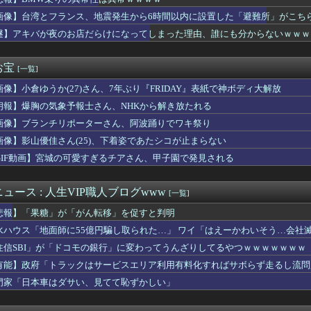
額、ともに初の日本超え AI特需の恩恵で差 26年上期
光成から先制タイムリー！！
画像】台湾とフランス、地震発生から6時間以内に設置した「避難所」がこち
で警察官に射殺された ”刃物男” の無修正動画が海外で話題に「...
謎】アキバが夜のお店だらけになってしまった理由、誰にも分からないｗｗｗ
、ボーナスを増額 「民間企業に合わせました」
原油価格が跳ねる！庶民の財布は泣きっ面？（海外の反応）
悪い男が好き！！だから優しい俺らはモテない！！」←これさぁ.....
お宝
[一覧]
乱闘ごっこ、グラブと帽子を投げ捨てて突っ込む小さな投手が逆さ吊...
画像】小倉ゆうか(27)さん、7年ぶり『FRIDAY』表紙で神ボディ大解放
われなくなるから良かったね 〜 れいわ信者「“れいわ信者”や“...
きたらこうなるwww
朗報】爆胸の気象予報士さん、NHKから解き放たれる
eストア｢3日間限定 スポーツマンガ50%ポイント還元｣と｢...
画像】ブランチリポーターさん、阿波踊りでワキ祭り
NDS】江口紗耶「小島はなちゃんは中学生の同期が話しやすいよ...
ンライン、1人のシャドウボクシング（43億注文）によって長期間...
画像】影山優佳さん(25)、下着姿であたシコが止まらない
ー」になった私。彼氏は病気になり地元に帰ったと聞いていたが彼は...
GIF動画】宮城の可愛すぎるチアさん、甲子園で発見される
ってフライを捕るのが難しすぎじゃね？全然見えないんだけど
新劇場版☆ケロロ軍曹」回
トスリーパー「寝たほうがいいよ」の一言にブチギレ・・・
ュース : 人生VIP職人ブログwww
[一覧]
ワイ、転職するか迷う
悲報】「果糖」が「がん転移」を促すと判明
コ女襲来ｗｗｗｗｗｗｗｗｗｗｗｗｗｗｗｗｗ
なのに体は凄いセクシー女優ｗｗｗwｗｗｗｗｗｗｗｗ
水ハウス「地面師に55億円騙し取られた…」 ワイ「はえーかわいそう…会社
すさ100％アイドル、水着グラビアでセクシー撮wwwwwwwア...
住信SBI」が「ドコモの銀行」に変わってうんざりしてるやつｗｗｗｗｗｗｗ
知事「議員の圧力から職員守る」 不当要求防止の条例策定へ
有能】政府「トラックはサービスエリア利用有料化すればサボらず走るし流問
、暑すぎて１ヶ月で９６００人死亡
ビアアイドルさん、全部丸見えのスケスケお胸を投稿ｗｗｗｗｗｗｗ...
門家「日本車はダサい、見てて恥ずかしい」
エッセイのAmazonコメ、中傷がエグすぎる
寝かしつけ大変だったねありがとう」と声を掛けてもらえたら救われ...