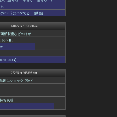
人（落ちろ… 落ちろ… 落ちろ…）
不思議.net - 5ch...
ちら
軍事・ミリタリー速報☆彡
00倍はハゲてる… (動画)
えすえすログ
アニメつぶやき速報‼︎
痛いニュース(ﾉ∀`)
61075 in / 161330 out
GUNDAM.LOG｜ガン...
PCパーツまとめ
・頭部裂傷などのけが
資格ちゃんねる
くおうⅡ」
凹凸ちゃんねる 発達障害・...
哲学ニュースnwk
ｗ
コンテンツ・声優 | ラブ...
スターライト速報 -遊戯王...
092033】
パカ娘速報！！ウマ娘まとめ...
VIPPER速報
登山ちゃんねる
27285 in / 65895 out
ぐら速 -声優まとめ速報-
アルファルファモザイク＠ネ...
診断にショックで泣く
ウマ娘うまぴょい速報
ラーメン速報｜2chまとめ...
働くモノニュース : 人生...
もみあげチャ～シュ～
持ち表明
艦これ速報 艦隊これくしょ...
投資ちゃんねる
ジャンプ速報
ああ言えばForYou