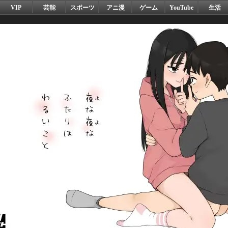
VIP
芸能
スポーツ
アニ漫
ゲーム
YouTube
生活