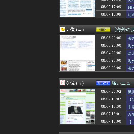
08/07 19:41
アメリカ人「お
08/07 19:40
急増する「自分の
08/07 17:09
F
08/07 19:40
【画像】アメリカ
08/07 16:09
辺
08/07 19:40
爺さんの葬式に「
ン
08/07 19:40
次回の乃木中で先
08/07 19:40
中国の海警局と海
7 位 (→)
【海外の
08/07 19:40
フィリピン「台
08/07 19:39
08/06 23:00
高校の頃、担任と
海
08/07 19:39
俺「今日やりたい
08/05 23:00
海
08/07 19:39
「Virtual In
08/04 23:00
欧
08/07 19:38
前輪が2輪ある
08/07 19:37
【ロッテ対オリッ
08/03 23:00
海
08/07 19:36
3月に採用されて
08/02 23:00
海
08/07 19:36
◆速報◆スタメン
08/07 19:35
【悲報】初の日本
08/07 19:35
【画像】70年
8 位 (→)
痛いニュース
08/07 19:35
最初はちょっと素
08/07 20:02
08/07 19:35
火垂るの墓を見た
職
08/07 19:35
【驚愕】中国女さ
08/07 19:02
【
08/07 19:34
【朗報】声優の
に
08/07 18:30
中
08/07 19:34
【悲報】ワイ筋ト
08/07 19:33
【ｼｺ画像】保
08/07 18:01
万
08/07 19:33
【動画】力士さ
08/07 17:00
【
08/07 19:33
【画像】吉岡里
08/07 19:32
【るろうに剣心】