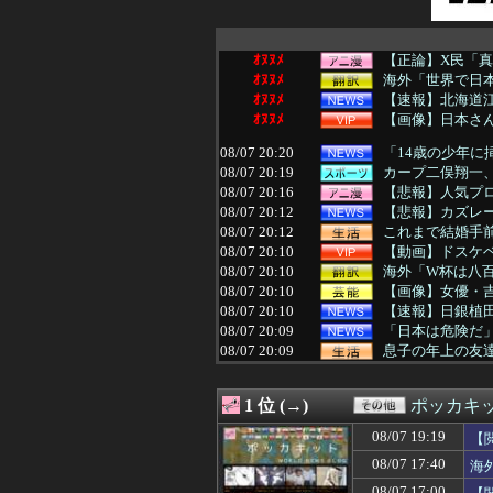
ｵﾇﾇﾒ
【正論】X民「真
ｵﾇﾇﾒ
海外「世界で日本
ｵﾇﾇﾒ
【速報】北海道江
ｵﾇﾇﾒ
【画像】日本さ
08/07 20:20
「14歳の少年に
08/07 20:19
カープ二俣翔一、
08/07 20:16
【悲報】人気プロ
08/07 20:12
【悲報】カズレ
08/07 20:12
これまで結婚手
08/07 20:10
【動画】ドスケベ
08/07 20:10
海外「W杯は八百
08/07 20:10
【画像】女優・
08/07 20:10
【速報】日銀植
08/07 20:09
「日本は危険だ」
08/07 20:09
息子の年上の友
08/07 20:05
【画像】「まん
08/07 20:05
【エロ漫画】BS
1 位 (→)
ポッカキ
08/07 20:05
【画像】女性の
08/07 20:05
【悲報】ジャン
08/07 19:19
【
08/07 20:05
外国人「日本の
08/07 17:40
海
08/07 20:05
【悲報】ロシア
08/07 20:05
【悲報】アイド
08/07 17:00