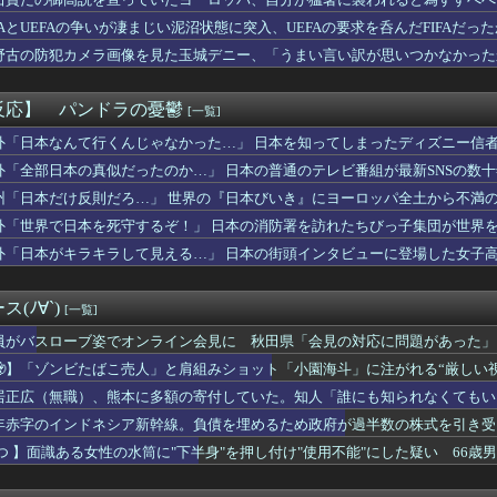
前らの学校ではどんな理由で退学者が出た？？」
頭で考えない子」。すぐ検索が当たり前に 「タイパ」至上主義・・...
IFAとUEFAの争いが凄まじい泥沼状態に突入、UEFAの要求を呑んだFIFAだっ
人JKさん、陰キャなのに自撮りしてしまうｗｗｗwｗｗｗｗｗｗｗ...
野古の防犯カメラ画像を見た玉城デニー、「うまい言い訳が思いつかなかった
私も遺産をもらえるはずだ」と長男嫁がやってきた。婆さん「肝心の...
トを……
輩メンバーの意外な素顔が明らかに！さらに卒業するあやてぃーから...
軍の船が衝突2人死亡 南シナ海でフィリピン船を追跡中、公表まで...
反応】 パンドラの憂鬱
[一覧]
湾有事で中立は不可能」中国に覚悟表明
隣のクラスの担任が結婚。「お祝いに行こう！」と結婚式場に突撃し...
外「日本なんて行くんじゃなかった…」 日本を知ってしまったディズニー信
、ヨシッ！！」 彼女「同意！ヨシッ！」 俺＆彼女「ご安全に！...
外「全部日本の真似だったのか…」 日本の普通のテレビ番組が最新SNSの数
sanity」30年越しの“公式和訳“が公開される
州「日本だけ反則だろ…」 世界の『日本びいき』にヨーロッパ全土から不満
バイクｗｗｗｗｗｗ
クス18回戦】オリックス・西川龍馬、ロッテ・廣池から第8号勝ち...
外「世界で日本を死守するぞ！」 日本の消防署を訪れたちびっ子集団が世界
3月に首を切られて人生詰んだ話をしたい
外「日本がキラキラして見える…」 日本の街頭インタビューに登場した女子
抜擢横浜FM16才三井寺眞、鹿島戦7分いきなりゴール！
代表で感情爆発「使わないんだったら呼ぶな！」 涙ながらに訴え...
代のとんでもない小学館漫画が発見されるｗｗｗｗｗ
(ﾉ∀`)
[一覧]
直すぎるだけか？と思ってたが、マウンティング癖が凄まじいと分か...
小学 生、西宮のおばさんに激怒wwwww
員がバスローブ姿でオンライン会見に 秋田県「会見の対応に問題があった」
ん、大学四年間で変わりすぎてしまうｗｗｗｗｗｗ(※画像あり)
🧟】「ゾンビたばこ売人」と肩組みショット「小園海斗」に注がれる“厳しい
鈴代紗弓さん、太くて長い棒状のものをナデナデしてしまう
」
居正広（無職）、熊本に多額の寄付していた。知人「誰にも知られなくてもい
レ民、ダンベルベンチプレス30kgできるようになったのに全然マ...
健室のデカパイ女先生の性欲、ヤバ過ぎるｗｗｗｗｗｗｗｗｗｗｗ
年赤字のインドネシア新幹線。負債を埋めるため政府が過半数の株式を引き受
ん、ボクサーをボコってしまう
 つ 】面識ある女性の水筒に"下半身"を押し付け"使用不能"にした疑い 66
帆ちゃんｗｗ
劍客兵器の飛號・龍勢勇星、超ミサイル技術の持ち主なのに惜しい男...