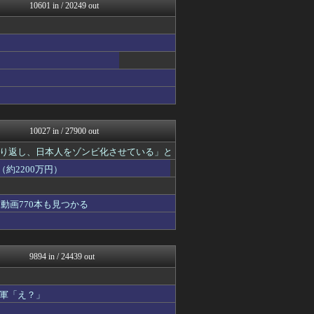
U-1 NEWS.
10601 in / 20249 out
トレンドの通り道
政経ワロスまとめニュース♪
ウマ娘まとめ超速報！
修羅場ライフ速報
げぇ速
正義の見方
ツバメ速報＠ヤクルトスワロ...
わんこーる速報！
10027 in / 27900 out
り返し、日本人をゾンビ化させている」と
約2200万円）
動画770本も見つかる
9894 in / 24439 out
軍「え？」