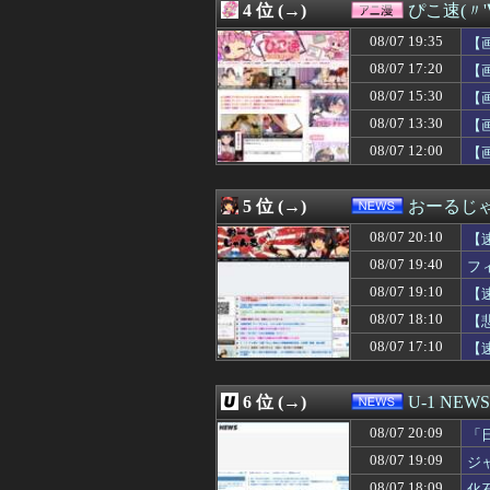
4 位 (→)
ぴこ速(〃'
08/07 20:00
れいわ新選組の
08/07 20:00
【東京】東京駅近
08/07 19:35
【
08/07 20:00
ラーメンやうど
08/07 17:20
【
08/07 20:00
れいわ新選組、
08/07 15:30
08/07 20:00
海外「墓地で死体
【
08/07 20:00
『機動戦士ガンダ
08/07 13:30
【
08/07 20:00
韓国人「スタバ、
08/07 12:00
【
08/07 20:00
【衝撃】韓国人
08/07 20:00
【悲報】保護者
08/07 20:00
昔、鳥山明がや
5 位 (→)
おーるじ
08/07 19:59
【画像】シャア
08/07 19:59
BABYMETA
08/07 20:10
【
08/07 19:58
【速報】池田瑛
08/07 19:40
フ
08/07 19:57
女「今の夫とは離
08/07 19:10
08/07 19:55
韓国メディア 韓国
【
08/07 19:54
【悲報】ロシア報
08/07 18:10
【
08/07 19:53
新庄監督、序盤で
08/07 17:10
【
08/07 19:50
ショートスリーパ
08/07 19:48
【ホロライブ】
08/07 19:46
太陽光発電所で、
6 位 (→)
U-1 NEWS
08/07 19:45
【悲報】アニメ
08/07 19:44
Amazon、汗が
08/07 20:09
「
08/07 19:43
大谷翔平がアンバ
08/07 19:09
ジ
08/07 19:42
【日本ハム対楽天
08/07 18:09
化