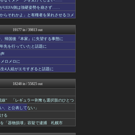
海外の万国反応記＠海外の反...
スコールちゃんねる｜２ちゃ...
たがUEFA側は強硬姿勢を崩さず……
なんJミュージアム
からそれかよ」と有権者を呆れさせるコメ
修羅ママ速報
坂道情報通～乃木坂46まと...
にゅーすアルー！
19177 in / 39813 out
おーるじゃんる
鬼女はみた -修羅場・恋愛...
者、帰国後『本家』に失望する事態に
うしみつ-5chまとめ-
十年先を行っていたと話題に
ゴールデンタイムズ
の声
サイ速
なんじぇいスタジアム＠なん...
をメロメロに
ふぇー速
高生4人組がエモすぎると話題に
WorldFootball...
【サッカー まとめ】サカラ...
ぴこ速(〃'∇'〃)？
18248 in / 55825 out
子育てちゃんねる
アニゲー速報
不思議.net - 5ch...
視線” 「レギュラー剥奪も選択肢のひとつ
おたくみくす 声優まとめ
い、と公表してない」
筋肉速報
えっ!?またここのサイト?
ける
まにゅそく 2chまとめニ...
歳男を「器物損壊」容疑で逮捕 札幌市
いたしん！
最強ジャンプ放送局