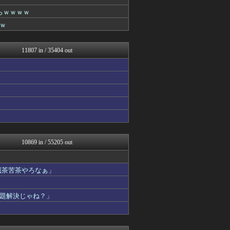
キムチ速報
鷹速@ホークスまとめブログ
らｗｗｗｗ
ポッカキット
ｗ
なんじぇいスタジアム＠なん...
世界はグーチョキパー
鬼女の宅配便 - 修羅場・...
11807 in / 35404 out
QQQ(海外の反応)
反日愚国 恨寓瘻
まとめCUP
理想ちゃんねる
℃-ute派なんday
NEWSまとめもりー｜2c...
浮気ちゃんねる
なんじぇいスタジアム＠なん...
ゴールデンタイムズ
スコールちゃんねる｜２ちゃ...
10869 in / 55205 out
かせまと！
VIPPER速報
なんJミュージアム
滅茶苦茶やろなぁ」
もきゅ速(*´ω`*)人(...
おーるじゃんる
題解決じゃね？」
コノユビニュース｜みんなの...
うしみつ-5chまとめ-
ぶる速-VIP
おうち速報