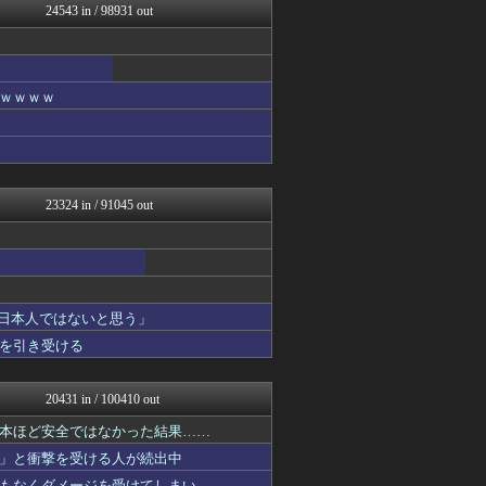
24543 in / 98931 out
黒マッチョニュース
みそパンNEWS
明日は何を食べようか
キニ速
Ask Reddit まと...
ｗｗｗｗ
けおけお速報
韓国ニュース反応まとめ
ニチカン！
エアライン本舗
カンダタ速報
23324 in / 91045 out
ガンダムブログ（情報戦仕様...
BABYMETAL TIM...
乃木坂46まとめ 乃木りん...
素敵な鬼女様
国難にあってもの申す！！
保守速報
「日本人ではないと思う」
なんJ（まとめては）いかん...
を引き受ける
ラビット速報
ホロちゃんねる
もえるあじあ(･∀･)
20431 in / 100410 out
わんこーる速報！
かせまと！
本ほど安全ではなかった結果……
海外の反応スポーツ
」と衝撃を受ける人が続出中
なんじぇいスタジアム＠なん...
もなくダメージを受けてしまい……