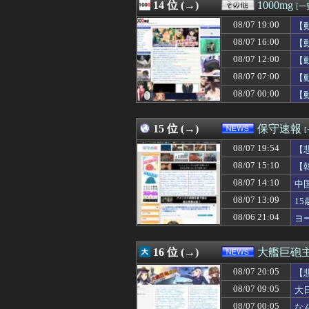
08/07 19:09
14 位 (→)
ジャンポケ斎藤と
1000mg
[一
08/07 19:09
【三十路の向こう
08/07 19:00
【
08/07 19:08
【悲報】財務省「
08/07 19:08
08/07 16:00
【ウマ娘】家庭
【
08/07 19:06
嫁が男友達と誕生
08/07 12:00
【
08/07 19:05
RPGで一番格好
08/07 07:00
【
08/07 19:05
【これは酷い】反
08/07 19:05
ヤクルト、得失
08/07 00:00
【
08/07 19:05
【画像】台湾とフ
15 位 (→)
保守速報
08/07 19:54
【
主
08/07 15:10
【
08/07 14:10
中
08/07 13:09
1
08/06 21:04
ヨ
16 位 (→)
大艦巨砲
08/07 20:05
【
08/07 09:05
大
08/07 00:05
な