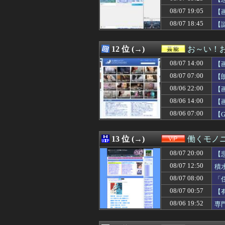
08/07 19:20
韓国と台湾の輸出
08/07 19:05
08/07 19:19
山本祐大、髙橋
【
08/07 19:19
【閲覧注意】大阪
08/07 18:45
【
08/07 19:17
【悲報】公務員
08/07 19:16
ホルムズ騒動で
08/07 19:15
モテない男「女は
12 位 (→)
お～い！
08/07 19:15
球場裏で始まった
08/07 14:00
【
08/07 19:15
もうれいわって言
08/07 19:15
人妻系風俗行って
08/07 07:00
【
08/07 19:13
【緊急】Kindl
08/06 22:00
【
08/07 19:12
【BEYOOOOO
08/06 14:00
08/07 19:12
【悲報】集英社オ
【
08/07 19:12
彼氏の「ストーカ
08/06 07:00
【
08/07 19:11
ナイターゲーム
08/07 19:11
邦キチ、 あの「
08/07 19:10
【動画】ショー
13 位 (→)
働くモノニ
08/07 19:10
SES10年目の
08/07 20:00
【
08/07 19:10
【動画】あたシ
08/07 19:10
【画像】地味顔
08/07 12:50
積
08/07 19:10
【画像】親しみや
08/07 08:00
「
08/07 19:10
【速報】福岡県
08/07 00:57
【
08/07 19:09
【熱波】ドイツ
08/07 19:09
【朗報画像】グラ
08/06 19:52
専
08/07 19:09
【画像】渡邊渚の
08/07 19:09
今育休中。夫に「