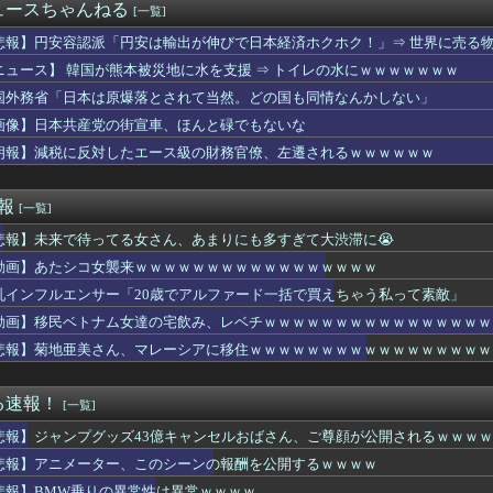
ネトフリで最速公開するよ！→なぜかXで大炎上中wwwwwww...
ュースちゃんねる
[一覧]
ライオンさん、溶けるｗｗｗｗｗｗｗｗｗｗｗｗｗ
、母校勝利を祝う4年ぶりのホームラン！
悲報】円安容認派「円安は輸出が伸びで日本経済ホクホク！」⇒ 世界に売る
りまくりです」高市「円安ホクホク！ホクホクゥ！」←
ニュース】 韓国が熊本被災地に水を支援 ⇒ トイレの水にｗｗｗｗｗｗｗ
すぎwww
国外務省「日本は原爆落とされて当然。どの国も同情なんかしない」
Lv5を発動してしまった理事長…「独占ッ！」
『ふくらみ』大変なことになってるって...
画像】日本共産党の街宣車、ほんと碌でもないな
】熊本に“海上避難所”到着 風呂・診療・300室を備えた「はく...
朗報】減税に反対したエース級の財務官僚、左遷されるｗｗｗｗｗｗ
消費税が１％になっても価格は据え置く決意ｗｗｗｗｗｗ
56億、ワンピ378億、DB299億、NARUTO73億、...
複垢を疑われ死亡
速報
[一覧]
が従兄弟と結婚させようとしてる」私「ちょうどいい、その話利用す...
悲報】未来で待ってる女さん、あまりにも多すぎて大渋滞に😭
リア・ホークさん、ガンダムになる
、無給油で1980km走行しギネス記録を達成、無駄な発電や送...
動画】あたシコ女襲来ｗｗｗｗｗｗｗｗｗｗｗｗｗｗｗｗｗ
るMacBookいじってるやつって何やってんの？
乳インフルエンサー「20歳でアルファード一括で買えちゃう私って素敵」
拓輝、ついにプロ初ヒット！｜ソフトバンク戦｜打った瞬間の反応ま...
on配達員、ブチギレる・・・・・
動画】移民ベトナム女達の宅飲み、レベチｗｗｗｗｗｗｗｗｗｗｗｗｗｗｗｗ
高いなあAndroidに変えるか・・・おっこれええやん！」→...
悲報】菊地亜美さん、マレーシアに移住ｗｗｗｗｗｗｗｗｗｗｗｗｗｗｗｗｗ
女だけど元カレとSEXしてきたｗｗｗｗｗｗｗｗwwww
乗りの異常性は異常ｗｗｗｗ
ンク18回戦】西武・柘植、ソフトバンク・松本晴から今季第1号同...
る速報！
[一覧]
応後のSwitch2版のロード時間、爆速になる！！Swit...
悲報】ジャンプグッズ43億キャンセルおばさん、ご尊顔が公開されるｗｗｗｗ
な脳を摘出
live Splash T-Party!」ラインナップ...
悲報】アニメーター、このシーンの報酬を公開するｗｗｗｗ
ポケ斎藤「性行為の許諾は取ったことありません」
悲報】BMW乗りの異常性は異常ｗｗｗｗ