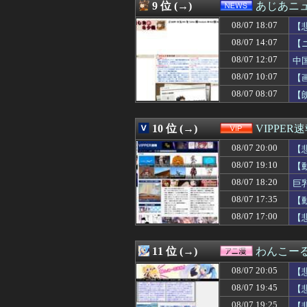
08/07 19:32
GTA6最新映像を
9 位 (→)
あじあニ
08/07 19:32
【画像】日本の
08/07 18:07
08/07 19:31
西武・柘植世那
【
08/07 19:31
日本「輸入に頼
08/07 14:07
【
08/07 19:31
結婚したやつアホ
08/07 12:07
中
08/07 19:31
【ウマ娘】独占力
08/07 19:30
早川聖来、最新の
08/07 10:07
【
08/07 19:30
【これは頼もしい
08/07 08:07
【
08/07 19:30
お弁当屋さん、
08/07 19:30
バンナム「ガンダム6
08/07 19:30
ワイ、ネトゲで
10 位 (→)
VIPPER
08/07 19:29
母「おばあちゃん
08/07 20:00
【
08/07 19:29
【画像】ルナマ
08/07 19:29
日産e-power
08/07 19:10
【
08/07 19:28
スタバで大量にい
08/07 18:20
巨
08/07 19:27
【日本ハム】常谷
08/07 19:27
08/07 17:35
【画像】Amaz
【
08/07 19:26
ワイ「iPhone
08/07 17:00
【
08/07 19:25
【驚愕】32歳の
08/07 19:25
【悲報】BMW
08/07 19:25
【西武対ソフトバ
11 位 (→)
わんこー
08/07 19:25
【FF14】最適化対
08/07 20:05
【
08/07 19:23
脳の手術で正常
08/07 19:22
【ホロライブ】「holo
08/07 19:45
【
08/07 19:21
【悲報】ジャン
08/07 19:25
【