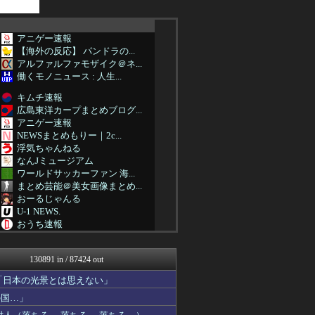
アニゲー速報
【海外の反応】 パンドラの...
アルファルファモザイク＠ネ...
働くモノニュース : 人生...
キムチ速報
広島東洋カープまとめブログ...
アニゲー速報
NEWSまとめもりー｜2c...
浮気ちゃんねる
なんJミュージアム
ワールドサッカーファン 海...
まとめ芸能＠美女画像まとめ...
おーるじゃんる
U-1 NEWS.
おうち速報
アニチャット
アニチャット
130891 in / 87424 out
女子アナお宝画像速報－5c...
わんこーる速報！
「日本の光景とは思えない」
世界のジャンプ速報
の国…」
大艦巨砲主義！
V系まとめ速報