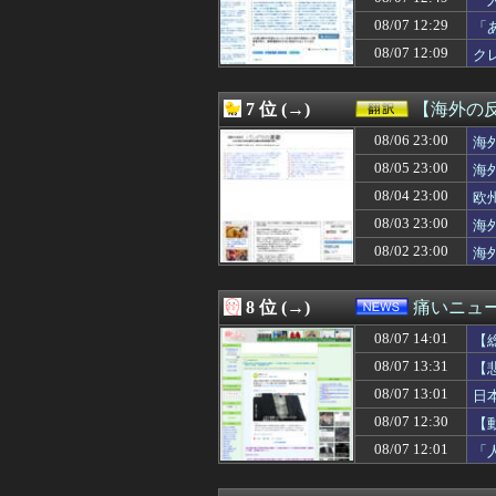
08/07 14:00
韓国人「中東の緊
け
08/07 14:00
【衝撃】韓国人「
08/07 12:29
「
08/07 14:00
【画像】小倉ゆう
08/07 12:09
ク
08/07 14:00
リアルで好きと
08/07 13:58
【朗報】瀬戸口心
08/07 13:57
弟「エレベーター
7 位 (→)
【海外の
08/07 13:56
【サーペントカ
08/07 13:55
08/06 23:00
消費税減税に反旗
海
08/07 13:54
メキシコ最大級
08/05 23:00
海
08/07 13:51
【画像】顔もいい
08/04 23:00
欧
08/07 13:51
MEGAドン・キ
08/07 13:51
ヤニねこ 第6話
08/03 23:00
海
08/07 13:51
歴代最多得票記録
08/02 23:00
海
08/07 13:50
福田雄一「新ケロ
08/07 13:50
【悲報】みいちゃ
08/07 13:49
高市首相の熊本視
8 位 (→)
痛いニュース
08/07 13:46
【朗報】ワンピー
08/07 14:01
08/07 13:45
【朗報】ぐらんぶ
【
08/07 13:43
下手に水買うよ
08/07 13:31
【
08/07 13:43
エロゲやりたいん
08/07 13:01
日
08/07 13:41
【画像】佐倉綾音
08/07 13:41
【朗報】山田涼介
08/07 12:30
【
08/07 13:41
【悲報】吉田マサop
08/07 12:01
「
08/07 13:40
【甲子園】青森山
08/07 13:40
同じサークルのＡ