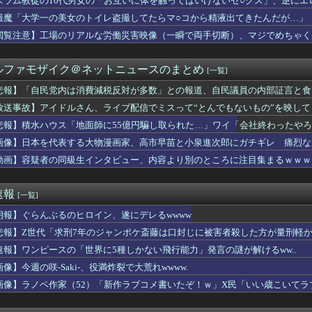
スラム教徒の10代男女の「お互いに体を触ってはいけないセ○クス」、逆にエ
でアルファードを残クレじゃなくて一括で買えちゃう私って素敵」
撮魔「大学一の美女のトイレ盗撮してたらマ○コから精液出てきたんだが…」
て色盲なんでしょ。よく２人目まで作ったわね。子供が可哀相だと ...
ドルさん、ライブ配信でミスって“とんでもないもの”を映してしま...
閲覧注意】工場のリアルな労働災害映像（一瞬で両手切断）、マジでめちゃく
ん、浴衣が似合いすぎる！！！【乃木坂46】
爆被害者の立場で同情を買おうとするのを止めろ」
ルファモザイク＠ネットニュースのまとめ
[一覧]
派になっていそうなことpart２
ズ「Youtubeの10分動画を倍速で見るぞ！効率効率ゥー！...
悲報】「自民党内は消費減税反対が多数」との報道、自民議員の内部証言と食
くなり自宅療養中。一週間前、階下に明るい家族が引越してきてから...
放送事故】アイドルさん、ライブ配信でミスって“とんでもないもの”を映し
円台突入へｗｗｗｗｗｗｗｗｗｗ
ickup07092038】
扱ってきたけど嫁には超えゃいけない一線があるように思う。その緊...
悲報】積水ハウス「地面師に55億円騙し取られた…」ワイ「会社終わったや
ＮＨＫ払ってない人がフルボッコだった。それを見て...
画像】日本を代表する大物漫画家、高市早苗と小泉進次郎にガチギレ 痛烈な
、寂しさに耐えかねて猫カフェに行った結果ww
動画】容疑者の同級生インタビュー、内容より別のところに注目集まるｗｗｗ
してる私。彼氏にキスしていたらいないはずの彼の嫁がいた。
ーン、ガチでヤバくなるぞ・・・・・
僕は本を読まない。好きなアニメはドラゴンボール」【海外の反応】
速報
[一覧]
ル東雲うみ、水着が食い込んだ横尻がHすぎる
投下の背景こそ反省が必要だ」と主張
朗報】ぐらんぶるのヒロイン、遂にデレるwwww
平和を願う式典なのに防弾ガラスと防弾バッグSP」安倍元首相の悲...
悲報】Z世代「求刑7年のジャンポケ斎藤は口封じに被害者殺した方が量刑軽か
の小売でPS5コーナーの撤退準備、はじまる
neSE、女子高生を追い詰めてしまう・・・
速報】ワンピースの「世界に5種しかない飛行能力」発言の謎が解けるww..
しちゃったぁ…あたしまだJCだよー(ﾊﾟｼｬｰ」
像】今週の咲-Saki-、役満炸裂で大荒れwwww.
い人の特徴
画像】ラノベ作家（52）「新作ラブコメ書いたぞ！ｗ」X民「いい歳こいて
国が熊本被災地に水を支援 ⇒ トイレの水にｗｗｗｗｗｗｗ
れｗと話題に
き
れたんだけど大学までの学費を考えると3人目は厳しい。赤ちゃんの...