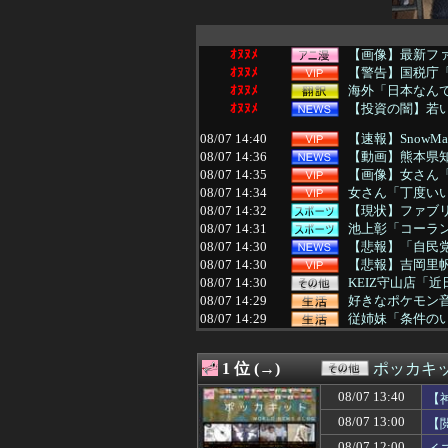
ｵﾇﾇﾒ
【画像】最新ファイ
ｵﾇﾇﾒ
【警告】国税庁「
ｵﾇﾇﾒ
海外「日本なんて
ｵﾇﾇﾒ
【投資の闇】若
08/07 14:40
【速報】SnowM
08/07 14:36
【動画】熊本県知
08/07 14:35
【画像】女さん「
08/07 14:34
女さん「丁度い
08/07 14:32
【現状】ファブ
08/07 14:31
池上彰「コーラ
08/07 14:30
【悲報】「自民党
08/07 14:30
【悲報】吉岡里
08/07 14:30
KEIZ守山店「近
08/07 14:29
好きなポケモン
08/07 14:29
従姉妹「条件のい
08/07 14:29
【悲報】東京都民
08/07 14:28
職場の同僚と子
1 位 (→)
ポッカキ
08/07 14:26
長期引きこもり
08/07 14:26
【速報】熊本地震
08/07 13:40
【
08/07 14:25
俺「ママッ！ママァ
08/07 13:00
【
08/07 14:25
西側からの手痛い指
08/07 14:22
【原爆の日】サヨ
08/07 12:00