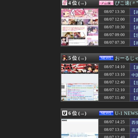
4 位 (→)
ぴこ速(〃'
08/07 14:06
【動画】デブの喧
08/07 14:05
ジャンポケ斉藤の
08/07 13:30
【
08/07 14:05
【画像】このAI
08/07 12:00
【
08/07 14:05
【画像】ロッテ「
08/07 10:30
08/07 14:05
高校野球の暑さ対
【
08/07 14:05
韓国人「悲報：FI
08/07 09:00
【
08/07 14:05
【画像】甲子園
08/07 07:30
【
08/07 14:03
巨乳女さん「この度
08/07 14:02
スパロボの顔グ
08/07 14:01
【画像】ハンター
5 位 (→)
おーるじ
08/07 14:01
【総務省人事】エ
08/07 14:01
【悲報】高野連「
08/07 14:10
【
08/07 14:01
ガジェットって
忘
08/07 13:10
中
08/07 14:00
【極旨牛鉄板】吉
08/07 12:40
08/07 14:00
おじさんワイ、『
【
08/07 14:00
【悲報】布団ちゃ
08/07 12:10
【
08/07 14:00
新内眞衣さん、や
賠
08/07 11:40
【
08/07 14:00
【ウマ娘】ローソ
08/07 14:00
【ラブライブ！
08/07 14:00
ジャンポケ斉藤「
6 位 (→)
U-1 NEWS
08/07 14:00
【悲報】積水ハウ
08/07 14:00
「インコを見せて
08/07 14:25
西
08/07 14:00
【にじさんじ】レ
も
08/07 13:49
高
08/07 14:00
「この名前このラ
08/07 12:49
「