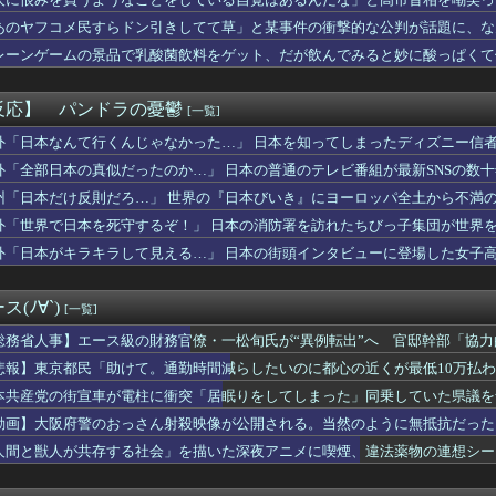
張が再燃…イランのドローン攻撃に米軍が迎撃、クウェートも迎撃」...
るも……
井上尚弥が初めて“人間”に見えた」
あのヤフコメ民すらドン引きしてて草」と某事件の衝撃的な公判が話題に、な
か(27)さん、7年ぶり『FRIDAY』表紙で神ボディ大解放
レーンゲームの景品で乳酸菌飲料をゲット、だが飲んでみると妙に酸っぱくて
言っても引かれないアニメ
月のノーバン始球式動画、13万再生wwwwwwwwww
で知らない女に蹴られた！」私「何したの？」→事情を聞いた家族全...
反応】 パンドラの憂鬱
[一覧]
スタム】量産機にこそ武装は沢山つけてほしいよね
…小渕優子氏の主張に「さっさと離党すればいいのに」SNSで逆風...
外「日本なんて行くんじゃなかった…」 日本を知ってしまったディズニー信
の麻薬カルテルのリーダーの情報提供で報奨金約39億円！
外「全部日本の真似だったのか…」 日本の普通のテレビ番組が最新SNSの数
爆乳現役女子大生、水着グラビアの破壊力がヤバイwwwwwwww...
州「日本だけ反則だろ…」 世界の『日本びいき』にヨーロッパ全土から不満
ホーテ姫路広畑店の露店で販売された｢うなぎのかば焼き｣で食中毒...
 感想：スナフキンみたいな孤高の存在になりきれないペンペンねこ...
外「世界で日本を死守するぞ！」 日本の消防署を訪れたちびっ子集団が世界
でトップ当選の河合ゆうすけ市議、埼玉知事選（来年８月）に立候補...
外「日本がキラキラして見える…」 日本の街頭インタビューに登場した女子
ロに福田組が出ます！」→爆死 ちいかわの監督「原作に忠実に」→...
んの作者さん、泣いてしまう😭 （※画像あり）
察動画にケチを付けたタレント、「正体バレバレよな」と黒電話の呼...
(ﾉ∀`)
[一覧]
スのラスボスさん、世界を創造した最初の20人の王の武器を召喚で...
るのヒロイン、遂にデレるwwww
総務省人事】エース級の財務官僚・一松旬氏が“異例転出”へ 官邸幹部「協
りウォーターサーバー置いた方がよくね？
悲報】東京都民「助けて。通勤時間減らしたいのに都心の近くが最低10万払
だがノートpcってどれくらいの買えばいい?
本共産党の街宣車が電柱に衝突「居眠りをしてしまった」同乗していた県議を
(32)、自分のシコポイントに気がつくwwwwwww
(31)のベッドシーン、エロすぎるwwwwwww
動画】大阪府警のおっさん射殺映像が公開される。当然のように無抵抗だった
s.740 岡本カズops.742
人間と獣人が共存する社会」を描いた深夜アニメに喫煙、違法薬物の連想シー
田が暑さ対策でユニ一新 ボタン廃止でTシャツ素材wwwwwww...
男を好きになって、２人で行動しようとしたが。Ｂ太「俺を置いてく...