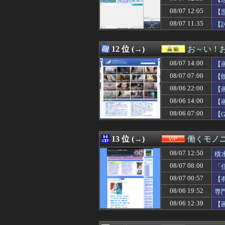
08/07 13:29
【甲子園】青森山
08/07 12:05
08/07 13:29
【朗報】ぐらん
【
08/07 13:29
共産党「これは酷
08/07 11:35
【
08/07 13:27
ニコニコ出身者が
08/07 13:25
【悲報】ちんぽに
08/07 13:22
海外「新キャラ
12 位 (→)
お～い！
08/07 13:20
【緊急】明日「銀だ
08/07 14:00
【
08/07 13:20
【悲報】村上宗隆さ
08/07 13:20
韓国の人気コーヒ
08/07 07:00
【
08/07 13:19
失敗顔の乃木坂ち
08/06 22:00
【
08/07 13:19
外人、スクエニ
08/06 14:00
08/07 13:16
【朗報】ワンピー
【
08/07 13:16
パワプロクンポケ
08/06 07:00
【
08/07 13:15
モンローウォー
08/07 13:15
私は22歳の時に
08/07 13:15
氷山の一角ニダ！
13 位 (→)
働くモノニ
08/07 13:15
同僚の美人に土下
08/07 12:50
積
08/07 13:14
【画像】最近のJ
08/07 13:14
メッシが守備を
08/07 08:00
「
08/07 13:12
【悲報】秋田さん、な
08/07 00:57
【
08/07 13:12
実質消費支出は7
08/06 19:52
専
08/07 13:12
嫁の浮気を確信し
08/07 13:11
【画像】磯山さや
08/06 12:39
【
08/07 13:10
中国、止められな
08/07 13:09
三児のパパ『父