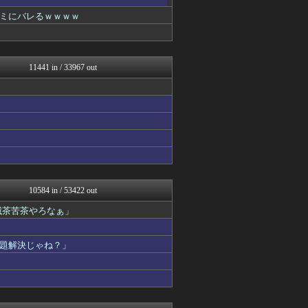
なんじぇいスタジアム＠なん...
漫画まとめ速報
ミにバレるｗｗｗｗ
日本第一！ニュース録
ぶる速-VIP
バズッター速報
アニメリアクト
11441 in / 33967 out
キニ速
なんじぇいスタジアム＠なん...
キムチ速報
坂道情報通～乃木坂46まと...
まとめたニュース
なんJ PRIDE
ゴールデンタイムズ
ハロン棒ch
鬼女の宅配便 - 修羅場・...
反日愚国 恨寓瘻
10584 in / 53422 out
まとめCUP
滅茶苦茶やろなぁ」
アナ速‐女子アナ画像速報
わーすぽ 海外の反応
NEWSまとめもりー｜2c...
題解決じゃね？」
かせまと！
浮気ちゃんねる
BIPブログ
おーるじゃんる
ぶる速-VIP