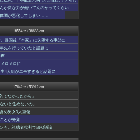
韓国ニュース反応まとめ
ニチカン！
んか変な力が働いてんのかってくらい……
お～い！お宝
体調が悪化してしまい……
カンダタ速報
乃木坂46まとめ 乃木りん...
素敵な鬼女様
18554 in / 38688 out
ガンダムブログ（情報戦仕様...
国難にあってもの申す！！
者、帰国後『本家』に失望する事態に
軍事・ミリタリー速報☆彡
十年先を行っていたと話題に
もきゅ速(*´ω`*)人(...
の声
理想ちゃんねる
アニメつぶやき速報‼︎
をメロメロに
もえるあじあ(･∀･)
高生4人組がエモすぎると話題に
VIPPER速報
ラビット速報
U-1 NEWS.
17642 in / 53912 out
なんJ PRIDE
アニゲー速報
力的でなかったから」
ガジェット2ch
わないと住めないの」
異世界転生まとめ速報
含め男女3人重傷
mashlife通信
BIPブログ
ことが発覚
なんじぇいスタジアム＠なん...
ンも…視聴者批判でBPO議論
【サッカー まとめ】サカラ...
修羅ママ速報