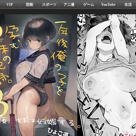
VIP
芸能
スポーツ
アニ漫
ゲーム
YouTube
生活