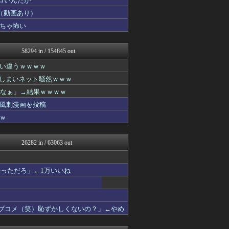
ロいんだが
もみあげチャ～シュ～
（動画あり）
おにひめちゃんの監視部屋-...
ちゃ怖い
アルファルファモザイク＠ネ...
坂道情報通～乃木坂46まと...
まとめたニュース
58294 in / 154845 out
おにひめちゃんの監視部屋-...
アニはつ -アニメ発信場-
い違うｗｗｗｗ
おにひめちゃんの監視部屋-...
てしまいネット騒然ｗｗｗ
なんJ PRIDE
おにひめちゃんの監視部屋-...
ろなぁ」→結果ｗｗｗｗ
鬼女の宅配便 - 修羅場・...
風刺漫画を投稿
まとめCUP
ｗ
浮気ちゃんねる
NEWSまとめもりー｜2c...
マニア・オブ・フットボール...
26282 in / 63063 out
まとめ芸能＠美女画像まとめ...
保守速報
おーるじゃんる
っただろ」←1万いいね
トレンドの通り道
ぶる速-VIP
なんJミュージアム
おにひめちゃんの監視部屋-...
ラブコメ（笑）恥ずかしくないの？」←やめ
あじあニュースちゃんねる
アルセウス速報＠ポケモンま...
修羅場ライフ速報