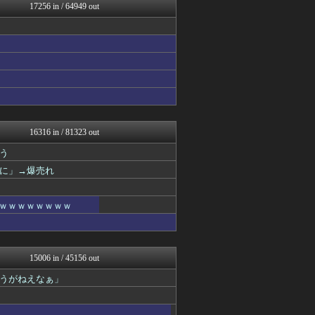
にゅーすアルー！
17256 in / 64949 out
ポッカキット
ゴールデンタイムズ
鬼女はみた -修羅場・恋愛...
おうち速報
政経ワロスまとめニュース♪
HANO-K
子育てちゃんねる
不思議.net - 5ch...
筋肉速報
えっ!?またここのサイト?
16316 in / 81323 out
いたしん！
う
大河ドラマ2ch
痛いニュース(ﾉ∀`)
に」→爆売れ
気団談
おうまがタイムズ
なんJ PRIDE
ｗｗｗｗｗｗｗｗｗ
ウマ娘まとめ速報うまろぐ
Y速報
PlaySphere | ...
WorldFootball...
15006 in / 45156 out
日刊やきう速報
うがねえなぁ」
ぴこ速(〃'∇'〃)？
アルファルファモザイク＠ネ...
修羅場ハザード -復讐・D...