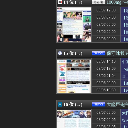
08/07 13:09
14 位 (→)
【画像あり】ギャ
1000mg
[一
08/07 13:09
15歳少女に薬と
08/07 12:00
【
08/07 13:09
【大阪】建設会社の
08/07 13:09
08/07 07:00
【ソロライブ】
【
08/07 13:08
【動画】サヨク「
08/07 00:00
【
08/07 13:07
新庄監督の“再就
08/06 22:00
【
08/07 13:06
伯母の葬儀中、祖
08/07 13:05
【画像】ABCテ
08/06 20:00
【
08/07 13:05
【悲報】有名漫
15 位 (→)
保守速報
08/07 14:10
中
08/07 13:09
1
08/06 21:04
ヨ
08/06 20:00
【
08/06 19:30
【
16 位 (→)
大艦巨砲
08/07 09:05
大
08/07 00:05
な
08/06 23:05
【