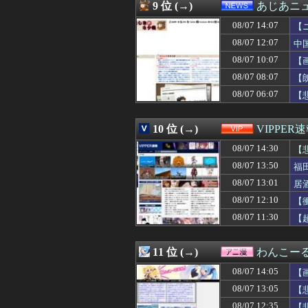
08/07 13:40
経済大国の日本、
9 位 (→)
あじあニ
08/07 13:40
【神乳】脱いだら
08/07 14:07
08/07 13:39
ぐらんぶる原作
【
08/07 13:39
いつものスーパー
08/07 12:07
中
08/07 13:39
保育園のママさん
08/07 10:07
【
08/07 13:38
【大阪】マスコミ
08/07 13:37
【GAME】「任
08/07 08:07
【
08/07 13:35
給食着はすごいニ
08/07 06:07
【
08/07 13:35
【画像】爆胸ニ
08/07 13:34
【プロレス】長州
08/07 13:33
【ｼｺ画像】エ口
10 位 (→)
VIPPER
08/07 13:33
うつ病経験者の
08/07 14:30
【
08/07 13:33
【おすすめ漫画
08/07 13:31
【悲報】東京都民
08/07 13:50
福
08/07 13:31
冷蔵庫へ入れた
08/07 13:01
居
08/07 13:31
【悲報】キンコ
08/07 13:31
08/07 12:10
【画像】女性声
【
08/07 13:31
【ウマ娘】普通
08/07 11:30
【
08/07 13:30
ゲーフリ渾身の
08/07 13:30
『ソニックレーシ
08/07 13:30
◆日本代表◆キリン
11 位 (→)
わんこー
08/07 13:30
【悲報】高野連「
08/07 14:05
【
08/07 13:30
【画像】「まん
08/07 13:30
【画像】日本を代
08/07 13:05
【
08/07 13:29
トメ「この子は義
08/07 12:35
【