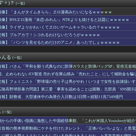
∇'〃)？
[一覧]
嘩 ガチでヤバい……
被害女性「バウムクーヘン売ったりTikTokライブしててムカつ...
画像】「まんがタイムきらら」ヱロ漫画みたいになるｗｗｗｗｗ
ライザちゃん、明らかにおっぱいを触られてる
画像】BSSヱロ漫画『未恋-みれん-』NTRよりも抜けると話題にｗｗｗｗｗ
アイスとコラボするポケモンをください」ポケモン公式「しょうがね...
策として18時から4試合深夜までやれば涼しいまま試合出来るじゃ...
画像】ライザよりかわいくてヱロいゲームキャラいるの？ｗｗｗｗｗ
FA会長にさえ2002年W杯で韓国が審判を買収していたと思わ...
悲報】ブルアカで！シコれるわけないだろうがｗｗｗｗｗ
のチアさん、優勝レベルが発見されてしまうｗｗｗｗｗｗｗ
画像】「パンツを見せるためだけのアニメ」あったでしょｗｗｗｗｗ
、Tiffanyの婚約指輪を貰いました。結婚しました。弱男息...
ラスレ 誰？ってなるのもたまにあるよな
ハンターの人気キャラ3人、メイドフィギュアになってしまうｗｗｗ...
ゃんる
[一覧]
ース級の財務官僚・一松旬氏が“異例転出”へ 官邸幹部「協力的で...
暑熱対策で第2試合は13:30プレイボールや！」
速報】パさん「平和を願う式典なのに防弾ガラスと防弾バッグSP」安倍元首
なに？
れる
国、止められないEV製造 売れず在庫山積み「売れたこと」にして補助金を騙
野家のステーキ定食1500円、ガチで美味そうｗｗｗ
HUNTER×HUNTER』のキメラアント編で号泣
悲報】フェミニスト「野球場の売り子は男がやれ！いつまで女性を奴隷扱いす
ん、今回の老人会RUSTは面白くならなそう…
広陵高野球部暴力問題】第三委「事実を認めることは困難」元部員「SNS開
はり妖艶、大変なことになってるって...
償請求訴訟を起こす方針
速報】財務省、大型連休中の為替介入日数は3日間＝総額11兆7349億円
ンコラボ、『なりきり！からあげクンぬいぐるみ』などの追加グッズ...
】瑠璃乃とみおんのメスガキ対決【蓮ノ空】
同意があったんです。本当です。信じて下さい」 ←何でこの主張が...
.
[一覧]
ス「地面師に55億円騙し取られた…」ワイ「会社終わったやろなぁ...
あげる」少女を公園内に誘い込みわいせつか男を逮捕。小学生2人に...
側からの手痛い指摘に激怒した中国総領事館、「これが米国人Youtuberが
ヴィちゃん、3Dライブ「人間燦歌」開催決定！ゲスト8名も発表『...
……
市首相の熊本視察動画にケチを付けたタレント、「正体バレバレよな」と黒電
イダーに使ったの勿体ないよね選手権」グランプリは仮面ライダーシ...
人に恨みを買うようなことをしている自覚はあるんだな」と高市首相を嘲笑っ