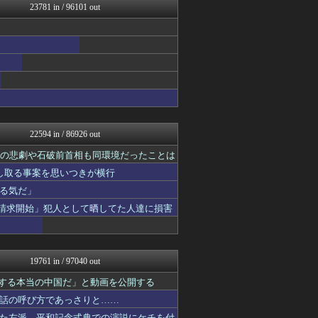
23781 in / 96101 out
まにゅそく 2chまとめニ...
不思議.net - 5ch...
アニチャット
わんこーる速報！
ポリー速報
海外トークログ
女子アナお宝画像速報－5c...
いたしん！
GUNDAM.LOG｜ガン...
なんJ PRIDE
22594 in / 86926 out
痛いニュース(ﾉ∀`)
資格ちゃんねる
相の悲劇や石破前首相も同環境だったことは
PCパーツまとめ
し取る事案を思いつきが横行
明日は何を食べようか
る気だ」
ああ言えばForYou
ゲーム実況者速報＠YouT...
示請求開始」犯人として晒してた人達に損害
乃木通 乃木坂46櫻坂46...
ウマ娘うまぴょい速報
コンテンツ・声優 | ラブ...
哲学ニュースnwk
19761 in / 97040 out
アルファルファモザイク＠ネ...
みそパンNEWS
紹介する本当の中国だ」と動画を公開する
VTuberNews
話の呼び方であっさりと……
けおけお速報
た左派、平和記念式典での演説にケチを付