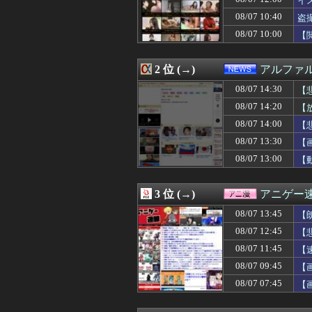
イ
08/07 14:20
女の子「20歳
08/07 10:40
盗
08/07 14:20
兄嫁に「旦那さん
08/07 10:00
08/07 14:20
【放送事故】アイ
【
08/07 14:19
久保史緒里ちゃ
08/07 14:19
中国「日本は原
2 位 (→)
アルファ
08/07 14:18
10年後には多数
08/07 14:18
【悲報】最近のキッ
08/07 14:30
【
08/07 14:18
体を壊して働けな
08/07 14:20
【
08/07 14:16
たばこ１箱700
【P
08/07 14:16
今まで彼女を雑に
08/07 14:00
【
08/07 14:15
まとめ見てたら、
08/07 13:30
【
08/07 14:15
ペットロスワイ
08/07 13:00
【
08/07 14:12
彼氏の家で不倫
08/07 14:12
【警告】住宅ロ
08/07 14:11
イチローさん「
3 位 (→)
アニゲー
08/07 14:10
【画像】グラド
08/07 14:10
中国政府「原爆
08/07 13:45
【
08/07 14:10
【速報】パさん「
08/07 12:45
【
08/07 14:09
【悲報】アメリカ
08/07 14:09
08/07 11:45
【画像】iPho
【
08/07 14:09
【画像】JC「妊娠
08/07 09:45
【画
08/07 14:08
ナンパされやす
08/07 07:45
【
08/07 14:07
【ニュース】 韓
た
08/07 14:07
程々に強くて好
08/07 14:06
先月2人目が生ま