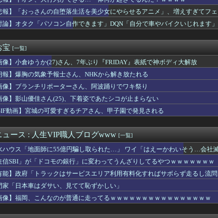
田が暑さ対策でユニ一新 ボタン廃止でTシャツ素材wwwwwww...
ぶるのヒロイン、デレる
悲報】「おっさんの自堕落生活を美少女にやらせるアニメ」、増えすぎてフェ
い…京都市でマイナンバーカードを持たない29万人がポイント給付...
討論】オタク「パソコン自作できます」DQN「自分で車やバイクいじれます」
豪華すぎると話題に なんでyoutubeに負けたのか・・・
下味つけてピンサロいったらｗｗｗｗｗｗｗｗｗwwww
もヤバいｗ」ヤニねこ第6話の海外反応
お宝
[一覧]
こ」がガチに過去最大レベルに混みそうwwwwwwwwwwww...
画像】小倉ゆうか(27)さん、7年ぶり『FRIDAY』表紙で神ボディ大解放
ん、本日5タコ3三振で8月OPS.372www
ーチェーン「ペクスダバン」が日本初上陸！東京・新橋に1号店オー...
朗報】爆胸の気象予報士さん、NHKから解き放たれる
ゃんが可愛すぎる！！！【乃木坂46】
画像】ブランチリポーターさん、阿波踊りでワキ祭り
の真実に気付く
スでいきなり登場した「ゴムゴムの魔神」最有力考察が提示される！...
画像】影山優佳さん(25)、下着姿であたシコが止まらない
ット×#スポニチ コラボグッズ発売決定！
GIF動画】宮城の可愛すぎるチアさん、甲子園で発見される
ク戸崎騎手とのコンビ復活でローズSへ 他
でき婚した。従姉妹は『デキ婚＝貧乏底辺』と認識があるみたいで、...
 〜 【聯合ニュース】 韓国サッカー協会 2011～12年に国...
ュース : 人生VIP職人ブログwww
[一覧]
座して必死に頼んだらこうなるwww
水ハウス「地面師に55億円騙し取られた…」 ワイ「はえーかわいそう…会社
Kダンス部、胸の迫力がすごい💃
するだけで海外で話題に（海外の反応）
住信SBI」が「ドコモの銀行」に変わってうんざりしてるやつｗｗｗｗｗｗｗ
ぜかUAEから目をつけられ2,000,000,000,00...
有能】政府「トラックはサービスエリア利用有料化すればサボらず走るし流問
カ月連続のマイナス、前年同月比3.3%減－6月
門家「日本車はダサい、見てて恥ずかしい」
たが敢えて「1ヶ月間」嫁を泳がせた。すると嫁の不倫がトンデモな...
かのガチで柔らかそうなお乳wwwwwww
画像】福岡、こんなのが普通に走ってるｗｗｗｗｗｗｗｗｗｗｗｗｗｗｗｗ
いEV製造 売れず在庫山積み「売れたこと」にして補助金を騙し取...
さんな、動画編集で食っていこうと思うんだ』→結果