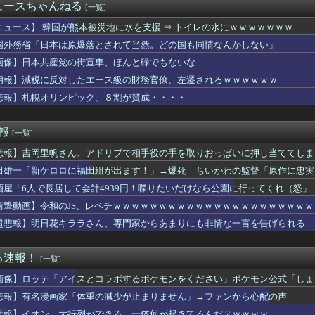
世界に売るものがなさすぎて史上初めて韓国台湾に輸出額抜かされ置...
ュースちゃんねる
[一覧]
凄いボーイッシュ女子、ボーイッシュがどうでも良くなる ”おっぱ...
最新話、ヤバすぎる
ニュース】 韓国が熊本被災地に水を支援 ⇒ トイレの水にｗｗｗｗｗｗｗ
で偶然見かけた義弟嫁。夫に何気なくその話しただけなのに、そこか...
国外務省「日本は原爆落とされて当然。どの国も同情なんかしない」
が私の双子の妹が彼氏とデートしてる盗み撮り画像を見せて「あとは...
画像】日本共産党の街宣車、ほんと碌でもないな
「警察官が発砲し“刃物男”死亡！」 → ネットで拡散された現場...
天堂」のパッケージ版売上38.5%維持に衝撃！海外ファン「カー...
朗報】減税に反対したエース級の財務官僚、左遷されるｗｗｗｗｗｗ
オイのときある。アイロンあてたときにむせ込むほどにクッッッサ！...
悲報】札幌オリンピック、８割が賛成・・・・
ット女さん、寿司屋で満喫してしまうｗｗｗｗｗｗｗｗｗｗ
小力 西口DXプロレス8月大会でリング復帰 対戦相手はクロちゃ...
い陽キャ女さん、自らのムホホなお乳を見せびらかしてしまうｗｗｗ...
速報
[一覧]
約9割が「運動習慣がない」 どんな運動すればいいのさ？
悲報】吉岡里帆さん、アドリブで相手役の手を取りおっぱいに押し当ててしま
】あくまでクジャクの話 絵が綺麗・・・・
「助けて。通勤時間減らしたいのに都心の近くが最低10万払わない...
田雄一「新ケロロに福田組が出ます！」→爆死 ちいかわの監督「原作に忠実
富山土産の鱒寿司『飯が硬くなって美味しく無くなる』って怒られた
酒屋「6人で長居して会計4939円！喋りたいだけなら公園に行ってくれ（怒」
ン西野亮廣、熊本支援炊き出し「カレー」で炎上するｗｗｗ
優さん、舞台で共演したイケメンたちと写真を撮りまくってしまう…
衝撃動画】令和のJS、レベチｗｗｗｗｗｗｗｗｗｗｗｗｗｗｗｗｗｗｗｗｗ
にしてたら真っ当に美人なライトハローさん。（結局飲んでしまう）
超悲報】明日花キララさん、専門家からあまりにも非情な一言を告げられる
ビーカネさん、賛否両論に突入
ング クロスワールド』8/7本日より「レジェンドコンペ ラウン...
カップ参加国決定！ 日本代表は10/1 エクアドル10/5 ...
る速報！
[一覧]
暑熱対策で第2試合は13:30プレイボールや！」
画像】ロッテ「アイスとコラボするポケモンをください」ポケモン公式「しょ
がタイムきらら」ヱロ漫画みたいになるｗｗｗｗｗ
表する大物漫画家、高市早苗と小泉進次郎にガチギレ 痛烈な風刺漫...
悲報】有名漫画家「体重の減少が止まりません」→ファンから心配の声
実家の顔じゃない！嫁が義妹旦那とフリンしたのよ！」私「DNA鑑...
悲報】イオン、大行列ができる…一体何が起きてるんだ？ｗｗｗｗ