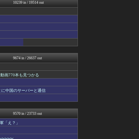
なんJミュージアム
10239 in / 19514 out
保守速報
コノユビニュース｜みんなの...
トレンドの通り道
モナニュース
なんじぇいスタジアム＠なん...
修羅場ライフ速報
女子アナお宝画像速報－5c...
わんこーる速報！
9674 in / 26637 out
動画770本も見つかる
とに中国のサーバーと通信
9570 in / 23733 out
軍「え？」
wwww