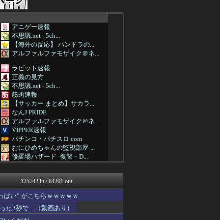
アニゲー速報
不思議.net - 5ch...
【海外の反応】 パンドラの...
アルファルファモザイク＠ネ...
ラビット速報
正義の見方
不思議.net - 5ch...
筋肉速報
【サッカー まとめ】サカラ...
なんJ PRIDE
アルファルファモザイク＠ネ...
VIPPER速報
パチンコ・パチスロ.com
おにひめちゃんの監視部屋-...
修羅場ハザード -復讐・D...
日本第一！ニュース録
おにひめちゃんの監視部屋-...
125742 in / 84201 out
おにひめちゃんの監視部屋-...
凹凸ちゃんねる 発達障害・...
ぱい” がこちらｗｗｗｗｗ
バズッター速報
った3秒で…（動画あり）
U-1 NEWS.
モナニュース