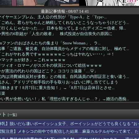
最新記事情報 - 08/07 14:41
ヤーエンブレム、主人公の性別が「Type-A」と「Type-...
ごめん、君らがちゃんと納税してくれないとこうなっちゃうけどどう...
行くんじゃなかった…」 日本を知ってしまったディズニー信者、帰...
い男性の6割超が「人生の敗者」 株式投資が自信喪失の原因に
anファンのおばさんたちの集まり「Snow Woman」、ラ...
事「ご遺族、被災者、自治体職員からメディアの報道に対し、極めて...
これがヤれる男ですｗｗｗｗｗｗこっちはヤれない････」⇒！
いマッチョが好き」←これｗｗｗｗｗ
リツィオ・ロマーノがスズキの状況について総括ｗｗｗｗ
ンが憲法の代わりの国はどこ？」ココリコ遠藤「…💡」
内は消費減税反対が多数」との報道、自民議員の内部証言と食い違う...
帆さん、アドリブで相手役の手を取りおっぱいに押し当ててしまう
日動きます！8月7日に重大告知！」→「8月7日は店休日とさせ...
音楽
い男が全然いない！」私「理想が高すぎるんじゃ…？」→婚活の愚痴...
「助けて。通勤時間減らしたいのに都心の近くが最低10万払わない...
連れで遊びますか？
ット
からの抜け出し方
[一覧]
を引き起こした『危険度Sランク断層』日本のド真ん中に10カ所も...
神乳】脱いだら凄いボーイッシュ女子、ボーイッシュがどうでも良くなる ”おっ
ッ！」ﾊﾟﾝﾊﾟﾝ 風俗嬢「お゛っ！ﾁﾝﾎﾟ太いっ！太いっ！...
閲覧注意】メキシコの街中で生配信した結果…麻薬カルテルがやって来て、た
摘に激怒した中国総領事館、「これが米国人Youtuberが紹...
ク「スピーチする人が全員この防弾ガラスなのでしょうか。高市だけ...