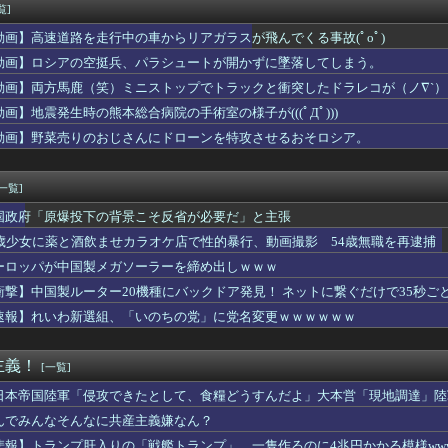
ル「男の人って、こういうの見ると興奮するんだよね笑❤」ﾊﾟｼｬ
覧]
酒飲ませカラオケ店で性的暴行、動画撮影 54歳無職を再逮捕 動...
動画】高速道路を走行中の車からリアガラスが飛んでくる事故(ﾟoﾟ)
従業員(79)、同僚(52)の言葉遣いが悪いという理由でクビ...
甲斐田晴：初ワンマンライブ「足跡」が凄すぎる！千客万来の熱狂
動画】ロシアの空挺兵、パラシュートが開かずに墜落してしまう。
中国人民と連帯して戦おー！」…ネット「正体隠さなくなったなぁ」...
動画】両方馬鹿（笑）ミニストップでトラックと衝突したドラレコが（ノ∇`）
職先”に挙がるまさかの球団 采配に賛否もチームのテコ入れ役にう...
動画】地震発生時の熊本総合病院の手術室の様子が(((ﾟДﾟ)))
母を怖い形相で見下ろす伯母の姿が見えた。それを兄に話したら「ば...
レビの女子アナさん、在京局よりレベルが高くなってしまうｗｗｗｗ...
動画】野菜売りのおじさんにドローンを特攻させるおそロシア。
画家「体重の減少が止まりません」→ファンから心配の声
[一覧]
国政府「原爆投下の背景こそ反省が必要だ」と主張
5歳少女に薬と酒飲ませカラオケ店で性的暴行、動画撮影 54歳無職を再逮捕 
ーロッパが中国製メガソーラーを締め出しｗｗｗ
衝撃】中国製ルーター20機種にバックドア発見！ ネットに繋ぐだけで35秒ご
速報】れいわ新選組、「いのちの党」に党名変更ｗｗｗｗｗｗ
主義！
[一覧]
日本帝国陸軍「侵攻できたとして、食糧どうすんだよ」大本営「現地調達」陸
んでみんなそんなに共産主義嫌なん？
悲報】トランプ肝入りの「戦艦トランプ」、一隻作るのに4兆円かかる模様www