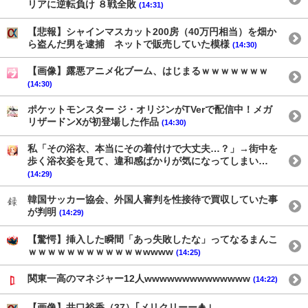
リアに逆転負け ８戦全敗
(14:31)
【悲報】シャインマスカット200房（40万円相当）を畑か
ら盗んだ男を逮捕 ネットで販売していた模様
(14:30)
【画像】露悪アニメ化ブーム、はじまるｗｗｗｗｗｗｗ
(14:30)
ポケットモンスター ジ・オリジンがTVerで配信中！メガ
リザードンXが初登場した作品
(14:30)
私「その浴衣、本当にその着付けで大丈夫…？」→街中を
歩く浴衣姿を見て、違和感ばかりが気になってしまい…
(14:29)
韓国サッカー協会、外国人審判を性接待で買収していた事
が判明
(14:29)
【驚愕】挿入した瞬間「あっ失敗したな」ってなるまんこ
ｗｗｗｗｗｗｗｗｗｗｗｗwwww
(14:25)
関東一高のマネジャー12人wwwwwwwwwwwwww
(14:22)
【画像】井口裕香（37）｢メリクリーー🎄｣