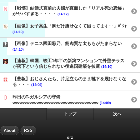
【戦慄】結婚式直前の夫婦が直面した「リアル死の恐怖」
がヤバすぎる・・・・
(14:12)
【画像】女子高生「脚だけ痩せなくて困ってます···」ﾊﾟｼｬ
(14:10)
【画像】テニス園田彩乃、筋肉質な太ももがたまらない
(14:10)
【速報】韓国、竣工1年半の新築マンションで外壁テラス
が落下という信じられない後進国建築を披露
(14:10)
【悲報】おじさんたち、片足立ちのまま靴下を履けなくな
る・・・
(14:09)
昨日のT-ガルシアの守備
wwwwwwwwwwwwwwwwwwwwwwwww
(14:09)
トップ
次へ
About
RSS
orz