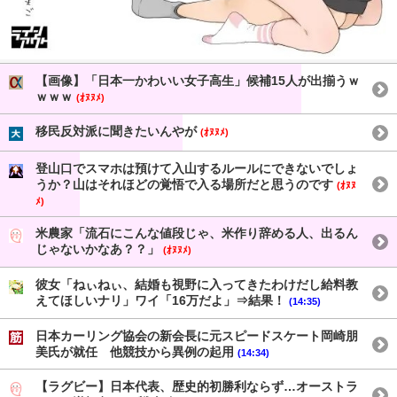
【画像】「日本一かわいい女子高生」候補15人が出揃うｗ
ｗｗｗ
(ｵﾇﾇﾒ)
移民反対派に聞きたいんやが
(ｵﾇﾇﾒ)
登山口でスマホは預けて入山するルールにできないでしょ
うか？山はそれほどの覚悟で入る場所だと思うのです
(ｵﾇﾇ
ﾒ)
米農家「流石にこんな値段じゃ、米作り辞める人、出るん
じゃないかなあ？？」
(ｵﾇﾇﾒ)
彼女「ねぃねぃ、結婚も視野に入ってきたわけだし給料教
えてほしいナリ」ワイ「16万だよ」⇒結果！
(14:35)
日本カーリング協会の新会長に元スピードスケート岡崎朋
美氏が就任 他競技から異例の起用
(14:34)
【ラグビー】日本代表、歴史的初勝利ならず…オーストラ