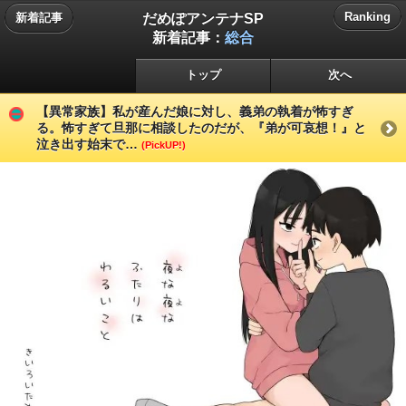
だめぽアンテナSP
Ranking
新着記事
新着記事：
総合
トップ
次へ
【異常家族】私が産んだ娘に対し、義弟の執着が怖すぎ
る。怖すぎて旦那に相談したのだが、『弟が可哀想！』と
泣き出す始末で…
(PickUP!)