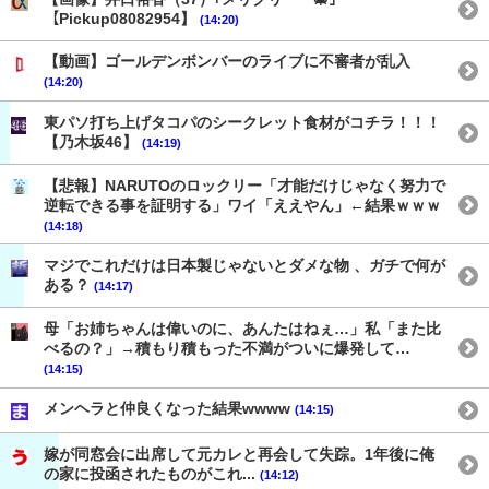
【Pickup08082954】
(14:20)
【動画】ゴールデンボンバーのライブに不審者が乱入
(14:20)
東パソ打ち上げタコパのシークレット食材がコチラ！！！
【乃木坂46】
(14:19)
【悲報】NARUTOのロックリー「才能だけじゃなく努力で
逆転できる事を証明する」ワイ「ええやん」←結果ｗｗｗ
(14:18)
マジでこれだけは日本製じゃないとダメな物 、ガチで何が
ある？
(14:17)
母「お姉ちゃんは偉いのに、あんたはねぇ…」私「また比
べるの？」→積もり積もった不満がついに爆発して…
(14:15)
メンヘラと仲良くなった結果wwww
(14:15)
嫁が同窓会に出席して元カレと再会して失踪。1年後に俺
の家に投函されたものがこれ...
(14:12)