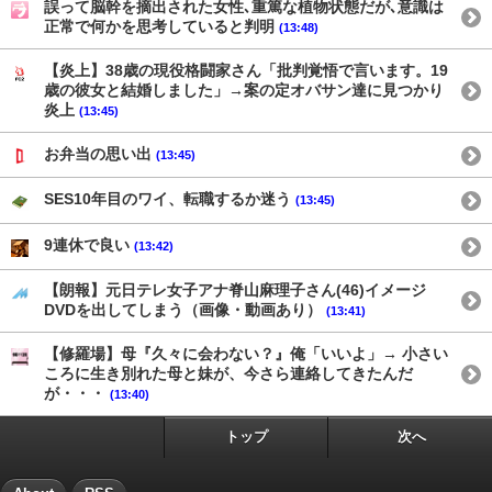
誤って脳幹を摘出された女性､重篤な植物状態だが､意識は
正常で何かを思考していると判明
(13:48)
【炎上】38歳の現役格闘家さん「批判覚悟で言います。19
歳の彼女と結婚しました」→案の定オバサン達に見つかり
炎上
(13:45)
お弁当の思い出
(13:45)
SES10年目のワイ、転職するか迷う
(13:45)
9連休で良い
(13:42)
【朗報】元日テレ女子アナ脊山麻理子さん(46)イメージ
DVDを出してしまう（画像・動画あり）
(13:41)
【修羅場】母『久々に会わない？』俺「いいよ」→ 小さい
ころに生き別れた母と妹が、今さら連絡してきたんだ
が・・・
(13:40)
トップ
次へ