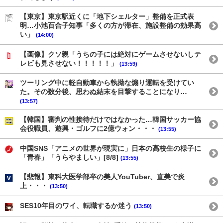
【東京】東京駅近くに「地下シェルター」整備を正式表
明…小池百合子知事「多くの方が滞在、施設整備の効果高
い」
(14:00)
【画像】クソ親「うちの子には絶対にゲームさせないしテ
レビも見させない！！！！！」
(13:59)
ツーリング中に軽自動車から執拗な煽り運転を受けてい
た。その数分後、思わぬ結末を目撃することになり…
(13:57)
【韓国】審判の性接待だけではなかった…韓国サッカー協
会役職員、遊興・ゴルフに2億ウォン・・・
(13:55)
中国SNS「アニメの世界が現実に」日本の高校生の様子に
「青春」「うらやましい」[8/8]
(13:55)
【悲報】東科大医学部卒の美人YouTuber、直美で炎
上・・・
(13:50)
SES10年目のワイ、転職するか迷う
(13:50)