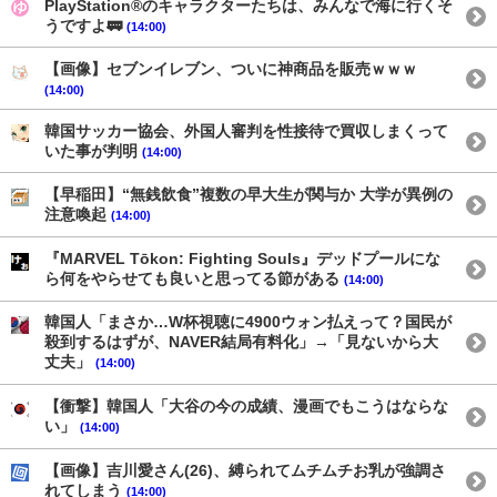
PlayStation®のキャラクターたちは、みんなで海に行くそ
うですよ🚃
(14:00)
【画像】セブンイレブン、ついに神商品を販売ｗｗｗ
(14:00)
韓国サッカー協会、外国人審判を性接待で買収しまくって
いた事が判明
(14:00)
【早稲田】“無銭飲食”複数の早大生が関与か 大学が異例の
注意喚起
(14:00)
『MARVEL Tōkon: Fighting Souls』デッドプールにな
ら何をやらせても良いと思ってる節がある
(14:00)
韓国人「まさか…W杯視聴に4900ウォン払えって？国民が
殺到するはずが、NAVER結局有料化」→「見ないから大
丈夫」
(14:00)
【衝撃】韓国人「大谷の今の成績、漫画でもこうはならな
い」
(14:00)
【画像】吉川愛さん(26)、縛られてムチムチお乳が強調さ
れてしまう
(14:00)