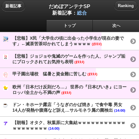
だめぽアンテナSP
Ranking
新着記事
新着記事：
総合
トップ
次へ
【悲報】X民「大学生の頃に出会った小学生が現在の妻で
す」←滅茶苦茶叩かれてしまうｗｗｗｗ
(ｵﾇﾇﾒ)
【悲報】ジョジョや鬼滅のゲームを作った人、ジャンプ垢
にブロックされてお気持ち表明
(ｵﾇﾇﾒ)
甲子園出場校 猛暑と資金難に苦しむ
(ｵﾇﾇﾒ)
欧州「日本だけ反則だろ…」 世界の『日本びいき』にヨー
ロッパ全土から不満の声
(ｵﾇﾇﾒ)
ドン・キホーテ露店「うなぎのかば焼き」で食中毒 男女
14人が発熱や腹痛など訴え…サルモネラ属の菌検出
(14:00)
【朗報】オタク、秋葉原に大集結ｗｗｗｗｗｗｗｗｗｗｗ
ｗｗｗｗｗｗｗｗ
(14:00)