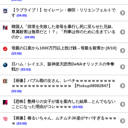
【ラブライブ！】セイレーン・柳田・リリエンフェルトで
す
(04:00)
韓国人「排泄を失敗した老母を暴行し死に至らせた兄妹、
尊属殺害は無罪だと！？」「判事は何のために生きている
のか」
(04:00)
母親の口座から1000万円以上投げ銭→母親を殺害か [8/10]
(03:55)
日ハム・レイエス、阪神楽天読売DeNAオリックスの争奪
戦か
(03:53)
【画像】バブル期の女さん、レベチｗｗｗｗｗｗｗｗｗｗ
ｗｗｗｗｗｗｗｗｗｗｗｗｗｗｗ 【Pickup08082847】
(03:50)
【恐怖】塾帰りの女子が道を案内した結果…とんでもない
ことになった理由がコレｗｗｗｗ
(03:50)
【画像】椿るいちゃん、ムチムチJK姿がヤバすぎるｗｗｗ
ｗ
(03:50)