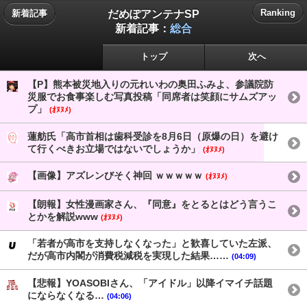
だめぽアンテナSP
Ranking
新着記事
新着記事：
総合
トップ
次へ
【P】熊本被災地入りの元れいわの奥田ふみよ、参議院防
災服でお食事楽しむ写真投稿「同席者は笑顔にサムズアッ
プ」
(ｵﾇﾇﾒ)
蓮舫氏「高市首相は歯科受診を8月6日（原爆の日）を避け
て行くべきお立場ではないでしょうか」
(ｵﾇﾇﾒ)
【画像】アズレンびそく神回 ｗｗｗｗｗ
(ｵﾇﾇﾒ)
【朗報】女性漫画家さん、『同意』をとるとはどう言うこ
とかを解説www
(ｵﾇﾇﾒ)
「若者が高市を支持しなくなった」と歓喜していた左派、
だが高市内閣が消費税減税を実現した結果……
(04:09)
【悲報】YOASOBIさん、「アイドル」以降イマイチ話題
にならなくなる…
(04:06)