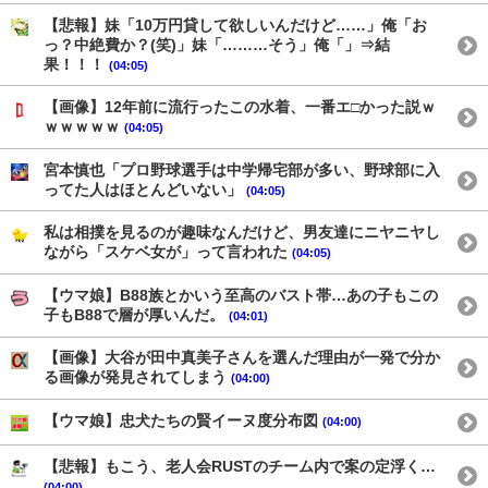
【悲報】妹「10万円貸して欲しいんだけど……」俺「お
っ？中絶費か？(笑)」妹「………そう」俺「」⇒結
果！！！
(04:05)
【画像】12年前に流行ったこの水着、一番エ□かった説ｗ
ｗｗｗｗｗ
(04:05)
宮本慎也「プロ野球選手は中学帰宅部が多い、野球部に入
ってた人はほとんどいない」
(04:05)
私は相撲を見るのが趣味なんだけど、男友達にニヤニヤし
ながら「スケベ女が」って言われた
(04:05)
【ウマ娘】B88族とかいう至高のバスト帯…あの子もこの
子もB88で層が厚いんだ。
(04:01)
【画像】大谷が田中真美子さんを選んだ理由が一発で分か
る画像が発見されてしまう
(04:00)
【ウマ娘】忠犬たちの賢イーヌ度分布図
(04:00)
【悲報】もこう、老人会RUSTのチーム内で案の定浮く…
(04:00)