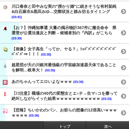
川口春奈と田中みな実の"授かり婚"に続きそうな有村架純
&白石麻衣&黒田みゆ…交際状況と踏み切るタイミング
(03:41)
【お？】沖縄知事選 大量の掲示物計367件に撤去命令 県
選管が公選法違反と判断→候補者別の『内訳』がこちら
(03:39)
【画像】女子高生「ってか、ヤる？」ｼｭﾊﾞﾊﾞﾊﾞﾊﾞﾊﾞﾊﾞﾊﾞﾊﾞ
ﾊﾞﾊﾞﾊﾞ⇒！！！
(03:35)
超星団が天の川銀河最強級の宇宙線加速器天体であること
を解明…岐阜大！
(03:35)
あのちゃんってエロいよなｗｗｗ
(03:34)
【ｼｺ注意】職場の40代の変態女とエ○チ→生マ○コを擦って
絶叫しながらイッた結果ｗｗｗｗｗｗｗｗｗｗｗ
(03:33)
【悲報】ちいかわのパン、お前らの想像の12倍高いｗｗｗ
ｗｗｗｗ
(03:30)
トップ
次へ