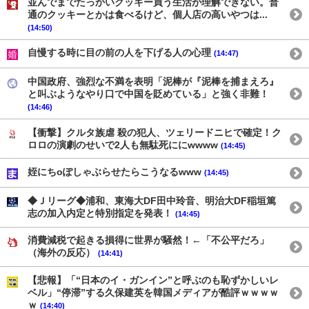
並んでまでたっかいクッキー買う生活が理解できない。普
通のクッキーとかは食べるけど、個人店の高いやつは...
(14:50)
自慢する時に目の前の人を下げる人の心理
(14:47)
中国政府、強烈な不満を表明「泥棒が『泥棒を捕まえろ』
と叫ぶようなやり口で中国を貶めている」と強く非難！
(14:46)
【衝撃】クルタ族虐 殺の犯人、ツェリードニヒで確定！ク
ロロの演劇のせいで2人も無駄死ににwwww
(14:45)
姪にちoぽしゃぶらせたらこうなるwww
(14:45)
◆Ｊリーグ◆浦和、東海大DF田中玲音、明治大DF稲垣篤
志の加入内定と特別指定を発表！
(14:45)
消費減税で起きる損得に世界が騒然！←「不公平だろ」
（海外の反応）
(14:41)
【悲報】「“日本のイ・ガンイン”と呼ぶのも恥ずかしいレ
ベル」“停滞”する久保建英を韓国メディアが酷評ｗｗｗｗ
ｗ
(14:40)