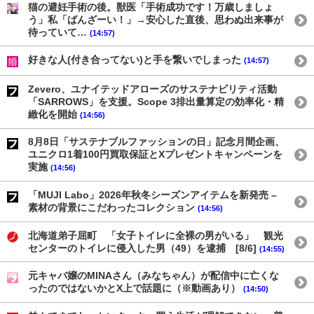
猫の避妊手術の後。獣医「手術成功です！万歳しましょ
う」私「ばんざーい！」→安心した直後、思わぬ出来事が
待っていて…
(14:57)
好きな人(付き合ってない)と手を繋いでしまった
(14:57)
Zevero、ユナイテッドアローズのサステナビリティ活動
「SARROWS」を支援。Scope 3排出量算定の効率化・精
緻化を開始
(14:56)
8月8日「サステナブルファッションの日」記念月間企画、
ユニクロ1着100円買取保証とXプレゼントキャンペーンを
実施
(14:56)
「MUJI Labo」2026年秋冬シーズンアイテムを新発売 –
素材の背景にこだわったコレクション
(14:56)
北海道弟子屈町 「女子トイレに全裸の男がいる」 観光
センターのトイレに侵入した男（49）を逮捕 [8/6]
(14:55)
元キャバ嬢のMINAさん（みなちゃん）が配信中に亡くな
ったのではないかとX上で話題に（※動画あり）
(14:50)