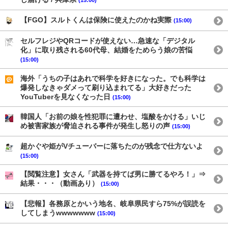
【FGO】スルトくんは保険に使えたのかね実際
(15:00)
セルフレジやQRコードが使えない…急速な「デジタル
化」に取り残される60代母、結婚をためらう娘の苦悩
(15:00)
海外「うちの子はあれで科学を好きになった。でも科学は
爆発しなきゃダメって刷り込まれてる」大好きだった
YouTuberを見なくなった日
(15:00)
韓国人「お前の娘を性犯罪に遭わせ、塩酸をかける」いじ
め被害家族が脅迫される事件が発生し怒りの声
(15:00)
超かぐや姫がVチューバーに落ちたのが残念で仕方ないよ
(15:00)
【閲覧注意】女さん「武器を持てば男に勝てるやろ！」⇒
結果・・・（動画あり）
(15:00)
【悲報】各務原とかいう地名、岐阜県民すら75%が誤読を
してしまうwwwwwww
(15:00)