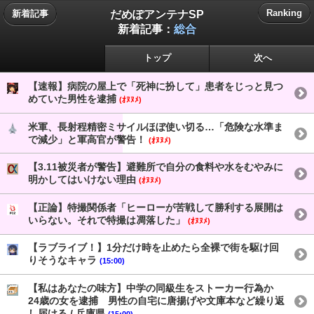
だめぽアンテナSP
Ranking
新着記事
新着記事：
総合
トップ
次へ
【速報】病院の屋上で「死神に扮して」患者をじっと見つ
めていた男性を逮捕
(ｵﾇﾇﾒ)
米軍、長射程精密ミサイルほぼ使い切る…「危険な水準ま
で減少」と軍高官が警告！
(ｵﾇﾇﾒ)
【3.11被災者が警告】避難所で自分の食料や水をむやみに
明かしてはいけない理由
(ｵﾇﾇﾒ)
【正論】特撮関係者「ヒーローが苦戦して勝利する展開は
いらない。それで特撮は凋落した」
(ｵﾇﾇﾒ)
【ラブライブ！】1分だけ時を止めたら全裸で街を駆け回
りそうなキャラ
(15:00)
【私はあなたの味方】中学の同級生をストーカー行為か
24歳の女を逮捕 男性の自宅に唐揚げや文庫本など繰り返
し届ける / 兵庫県
(15:00)