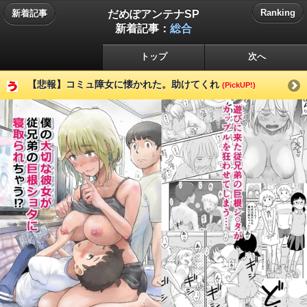
だめぽアンテナSP
Ranking
新着記事
新着記事：
総合
トップ
次へ
【悲報】コミュ障女に懐かれた。助けてくれ
(PickUP!)