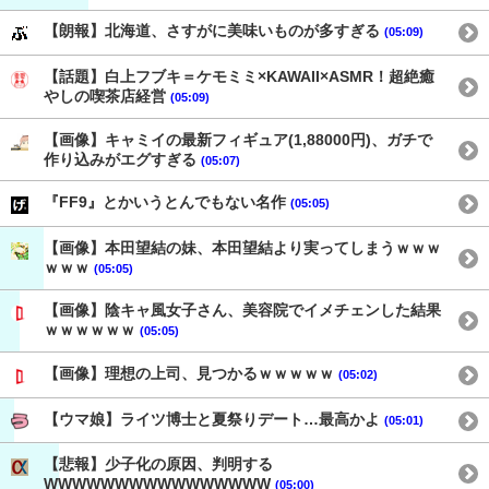
【朗報】北海道、さすがに美味いものが多すぎる
(05:09)
【話題】白上フブキ＝ケモミミ×KAWAII×ASMR！超絶癒
やしの喫茶店経営
(05:09)
【画像】キャミイの最新フィギュア(1,88000円)、ガチで
作り込みがエグすぎる
(05:07)
『FF9』とかいうとんでもない名作
(05:05)
【画像】本田望結の妹、本田望結より実ってしまうｗｗｗ
ｗｗｗ
(05:05)
【画像】陰キャ風女子さん、美容院でイメチェンした結果
ｗｗｗｗｗｗ
(05:05)
【画像】理想の上司、見つかるｗｗｗｗｗ
(05:02)
【ウマ娘】ライツ博士と夏祭りデート…最高かよ
(05:01)
【悲報】少子化の原因、判明する
WWWWWWWWWWWWWWWW
(05:00)