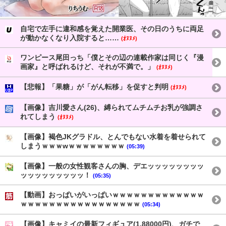
自宅で左手に違和感を覚えた開業医、その日のうちに両足
が動かなくなり入院すると……
(ｵﾇﾇﾒ)
ワンピース尾田っち「僕とその辺の連載作家は同じく『漫
画家』と呼ばれるけど、それが不満で。」
(ｵﾇﾇﾒ)
【悲報】「果糖」が「がん転移」を促すと判明
(ｵﾇﾇﾒ)
【画像】吉川愛さん(26)、縛られてムチムチお乳が強調さ
れてしまう
(ｵﾇﾇﾒ)
【画像】褐色JKグラドル、とんでもない水着を着せられて
しまうｗｗｗwｗｗｗｗｗｗｗｗ
(05:39)
【画像】一般の女性観客さんの胸、デエッッッッッッッッ
ッッッッッッッッッ！
(05:35)
【動画】おっぱいがいっぱいｗｗｗｗｗｗｗｗｗｗｗｗｗ
ｗｗｗｗｗｗｗｗｗｗｗｗｗｗｗｗｗ
(05:34)
【画像】キャミイの最新フィギュア(1,88000円)、ガチで