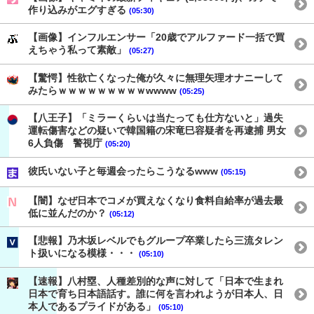
作り込みがエグすぎる
(05:30)
【画像】インフルエンサー「20歳でアルファード一括で買
えちゃう私って素敵」
(05:27)
【驚愕】性欲亡くなった俺が久々に無理矢理オナニーして
みたらｗｗｗｗｗｗｗｗｗwwww
(05:25)
【八王子】「ミラーくらいは当たっても仕方ないと」過失
運転傷害などの疑いで韓国籍の宋竜巳容疑者を再逮捕 男女
6人負傷 警視庁
(05:20)
彼氏いない子と毎週会ったらこうなるwww
(05:15)
【闇】なぜ日本でコメが買えなくなり食料自給率が過去最
低に並んだのか？
(05:12)
【悲報】乃木坂レベルでもグループ卒業したら三流タレン
ト扱いになる模様・・・
(05:10)
【速報】八村塁、人種差別的な声に対して「日本で生まれ
日本で育ち日本語話す。誰に何を言われようが日本人、日
本人であるプライドがある」
(05:10)