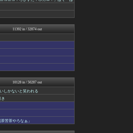
キニ速
ポッカキット
ラビット速報
カンダタ速報
まとめたニュース
鬼女まとめ速報 -修羅場・...
11392 in / 32874 out
衝撃体験！アンビリバボー｜...
素敵な鬼女様
ファ板速報
海外さんいらっしゃい 海外...
国難にあってもの申す！！
U-1 NEWS.
ゴールデンタイムズ
かせまと！
なんじぇいスタジアム＠なん...
鬼女まとめ速報 -修羅場・...
10128 in / 50287 out
衝撃体験！アンビリバボー｜...
いしかないと笑われる
スマブラ屋さん | スマブ...
異世界転生まとめ速報
引き
アニゲー速報
わんこーる速報！
哲学ニュースnwk
なんじぇいスタジアム＠なん...
滅茶苦茶やろなぁ」
パチンコ・パチスロ.com
キニ速