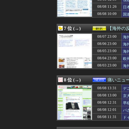
08/08 13:19
これでほぼナム
08/08 13:18
でも大野愛実セ
08/08 11:26
日
08/08 13:18
ワイ「オラーッ！
08/08 10:09
国
08/08 13:17
【えｗ】韓国サッ
08/08 13:15
義姉「介護はでき
08/08 13:14
【琵琶湖三市同時
7 位 (→)
【海外の
08/08 13:12
【悲報】テレビ
08/08 13:12
08/07 23:00
夫の不倫で離婚確
海
08/08 13:11
ドジャース・スコ
08/06 23:00
海
08/08 13:10
ドイツ空港のウク
08/05 23:00
海
08/08 13:10
【画像】最上級
08/08 13:10
【速報】日本赤十字
08/04 23:00
欧
08/08 13:09
【悲報】クレし
08/03 23:00
海
08/08 13:09
【埼玉】憂国の
08/08 13:09
#ずしり8周年：
08/08 13:06
婚活サイトで見つ
8 位 (→)
痛いニュース
08/08 13:05
【胸糞】北海道江
08/08 13:31
08/08 13:05
『ドラクエ』で
デ
08/08 13:05
【画像】爆乳美
08/08 13:00
京
08/08 13:05
【悲報】坂口杏
08/08 12:31
早
08/08 13:05
正直、三笘と久
08/08 13:04
【悲報】ラッパー
08/08 12:01
パ
08/08 13:03
【悲報】結婚式の
08/08 11:31
ド
08/08 13:03
頼んでもいないの
08/08 13:03
【遊戯王情報】デ