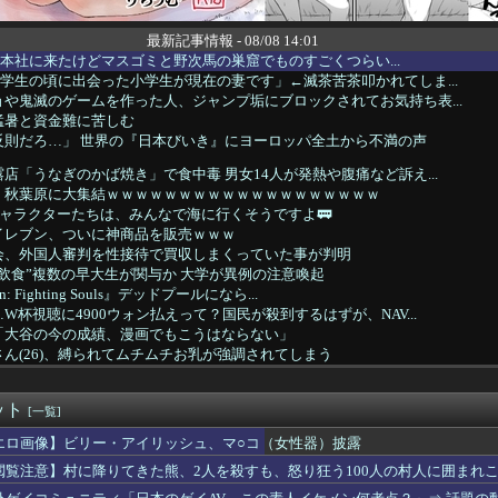
最新記事情報 - 08/08 14:01
京アニ本社に来たけどマスゴミと野次馬の巣窟でものすごくつらい...
学生の頃に出会った小学生が現在の妻です」←滅茶苦茶叩かれてしま...
や鬼滅のゲームを作った人、ジャンプ垢にブロックされてお気持ち表...
猛暑と資金難に苦しむ
反則だろ…」 世界の『日本びいき』にヨーロッパ全土から不満の声
店「うなぎのかば焼き」で食中毒 男女14人が発熱や腹痛など訴え...
、秋葉原に大集結ｗｗｗｗｗｗｗｗｗｗｗｗｗｗｗｗｗｗｗ
on®のキャラクターたちは、みんなで海に行くそうですよ🚃
イレブン、ついに神商品を販売ｗｗｗ
会、外国人審判を性接待で買収しまくっていた事が判明
飲食”複数の早大生が関与か 大学が異例の注意喚起
n: Fighting Souls』デッドプールになら...
W杯視聴に4900ウォン払えって？国民が殺到するはずが、NAV...
「大谷の今の成績、漫画でもこうはならない」
ん(26)、縛られてムチムチお乳が強調されてしまう
くに「地下シェルター」整備を正式表明…小池百合子知事「多くの方...
うちの子には絶対にゲームさせないしテレビも見させない！！！！！...
ット
自動車から執拗な煽り運転を受けていた。その数分後、思わぬ結末を...
[一覧]
接待だけではなかった…韓国サッカー協会役職員、遊興・ゴルフに2...
エロ画像】ビリー・アイリッシュ、マ○コ（女性器）披露
メの世界が現実に」日本の高校生の様子に「青春」「うらやましい」...
閲覧注意】村に降りてきた熊、2人を殺すも、怒り狂う100人の村人に囲まれ
学部卒の美人YouTuber、直美で炎上・・・
ワイ、転職するか迷う