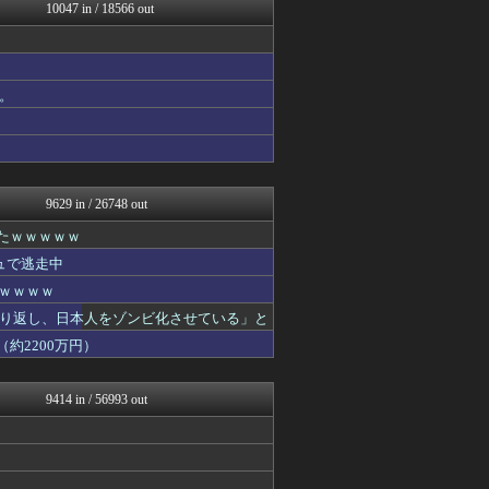
修羅ママ速報
10047 in / 18566 out
にゅーすアルー！
おーるじゃんる
鬼女まとめ速報 -修羅場・...
衝撃体験！アンビリバボー｜...
。
鬼女はみた -修羅場・恋愛...
政経ワロスまとめニュース♪
ニュース30over
ツバメ速報＠ヤクルトスワロ...
ベイスターズNEWS
9629 in / 26748 out
たｗｗｗｗｗ
ュで逃走中
ｗｗｗｗｗ
り返し、日本人をゾンビ化させている」と
約2200万円）
9414 in / 56993 out