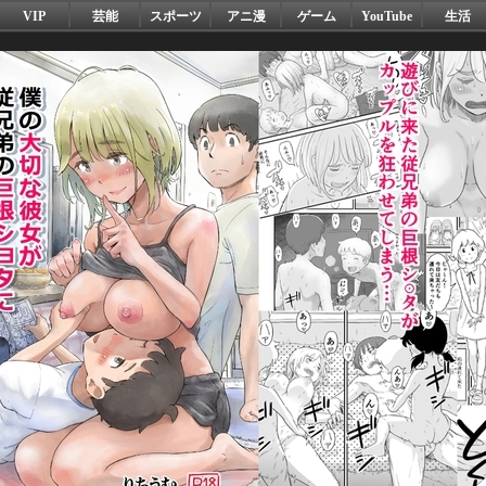
VIP
芸能
スポーツ
アニ漫
ゲーム
YouTube
生活