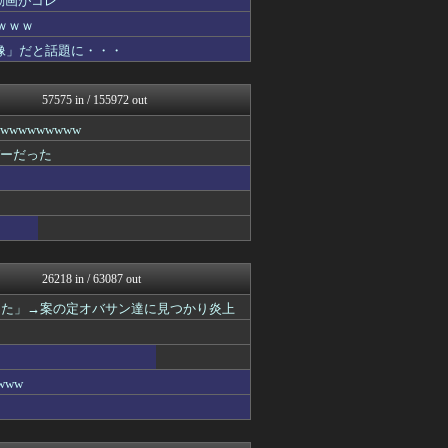
動画がコレ
ラビット速報
ｗｗｗ
アニゲー速報
像」だと話題に・・・
育児板拾い読み
V速ニュップ
理想ちゃんねる
57575 in / 155972 out
mashlife通信
修羅ママ速報
wwwwwww
にゅーすアルー！
バーだった
ポッカキット
反日愚国 恨寓瘻
鬼女はみた -修羅場・恋愛...
保守速報
おうち速報
政経ワロスまとめニュース♪
チゲ速
26218 in / 63087 out
子育てちゃんねる
ガジェット2ch
した」→案の定オバサン達に見つかり炎上
ぐら速 -声優まとめ速報-
不思議.net - 5ch...
ゴールデンタイムズ
筋肉速報
ww
えっ!?またここのサイト?
大河ドラマ2ch
いたしん！
おうまがタイムズ