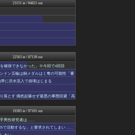
23151 in / 94821 out
気団談
痛いニュース(ﾉ∀`)
ウマ娘まとめ速報うまろぐ
日刊やきう速報
ぴこ速(〃'∇'〃)？
Y速報
アルファルファモザイク＠ネ...
WorldFootball...
【2ch】ニュー速クオリテ...
キニ速
22563 in / 87139 out
PlaySphere | ...
パチンコ・パチスロ.com
液を確保できなかった」※今回で4回目
ウマ娘うまぴょい速報
ンドン五輪は銅メダルはく奪の可能性「審
修羅場ハザード -復讐・D...
地帯に洪水流入で崩壊はじまる
漫画まとめ速報
日本第一！ニュース録
ぶる速-VIP
り落とす 偶然起爆せず最悪の事態回避「高
なんじぇいスタジアム＠なん...
ROMれ！ペンギン(AKB...
バズッター速報
19385 in / 97101 out
かせまと！
なんじぇいスタジアム＠なん...
手男性研究者は……
U-1 NEWS.
NSで活動するな」と要求されてしまい……
坂道情報通～乃木坂46まと...
しまい……