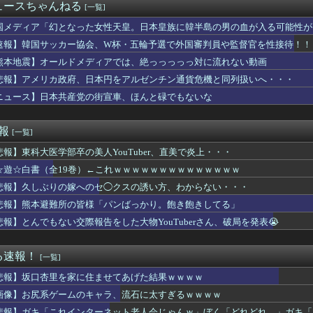
わ、どんどんモモンガに不穏な空気が漂い始める
ュースちゃんねる
[一覧]
、1年で1600万人が引退・・・
インボイン
国メディア「幻となった女性天皇。日本皇族に韓半島の男の血が入る可能性が
ら、色々問題が出て来てる娘。私も毎日怒鳴り続けるのに疲れて体調...
速報】韓国サッカー協会、W杯・五輪予選で外国審判員や監督官を性接待！！
全19巻）←これｗｗｗｗｗｗｗｗｗｗｗｗｗｗ
熊本地震】オールドメディアでは、絶っっっっっ対に流れない動画
（弁護士のサポート業務）だ。彼女「犯罪者の弁護の補佐もしてるの...
『スパイダーマンBND』、あのシーン実は過去作のセルフカバーだ...
悲報】アメリカ政府、日本円をアルゼンチン通貨危機と同列扱いへ・・・
彼女が本田圭佑を嫌いすぎる。試合を見ながら『子供達にも悪影響！...
ニュース】日本共産党の街宣車、ほんと碌でもないな
達の家の玄関でおしっこしちゃった。子供のしたことなのに相手の親...
ウス2』、PS5/Switch2で発売決定！
【画像】く´━━`ゝく´━━`ゝ【蓮ノ空】
速報
[一覧]
なんと「実質200万円以上の支援物資」を寄付してしまう
悲報】東科大医学部卒の美人YouTuber、直美で炎上・・・
損切り加速ｗｗｗｗｗｗｗｗｗ
対応後のSwitch2版の蘇生によるロード時間、一部のPCよ...
☆遊☆白書（全19巻）←これｗｗｗｗｗｗｗｗｗｗｗｗｗｗ
ミュージックステーションで”魅惑のマーメイド達と限界突破”して...
悲報】久しぶりの嫁へのセ◯クスの誘い方、わからない・・・
究者支援に補助、１大学に年間５０００万円…出産・子育と両立でき...
揺らぐ信認 積極財政に「日本売り」危機 高市政権「悲願」に固執
悲報】熊本避難所の皆様「パンばっかり。飽き飽きしてる」
親がイギリス生まれでない人【ポーランドボール】
悲報】とんでもない交際報告をした大物YouTuberさん、破局を発表😭
オヘソ、大変なことになってるって...
柘榴シロ「その男はやめなさい」
chain Online』TVアニメ化決定！！！！
る速報！
[一覧]
歴を「〇〇大の分際でｗ」と煽る自称・超高学歴のK⇒暴露された『...
悲報】坂口杏里を家に住ませてあげた結果ｗｗｗｗ
ちーの本気 他
スで50代女性患者を「植物状態」に 脳腫瘍摘出手術で腫瘍の無い...
画像】お尻系ゲームのキャラ、流石に太すぎるｗｗｗｗ
紙不足問題、責任を痛感し深く謝罪」→「不正選挙だ！再選挙しろ！」
悲報】ガキ「これインターネット老人会じゃんｗ」ぼく「どれどれ…」ガキ「