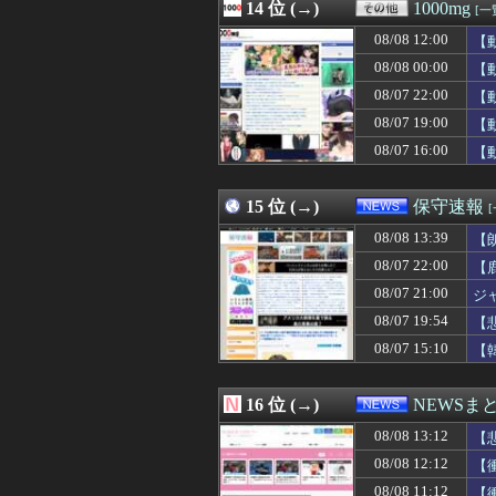
08/08 12:40
14 位 (→)
基本料が６万以上
1000mg
[一
08/08 12:40
チケット確認にす
08/08 12:00
【
08/08 12:40
【速報】韓国サッ
08/08 12:39
08/08 00:00
この人セコいと
【
08/08 12:39
酷いことをされ
08/07 22:00
【
08/08 12:39
私「お父さん優し
08/07 19:00
【
08/08 12:38
【悲報】池袋パパ
08/08 12:35
【画像】安心系J
08/07 16:00
【
08/08 12:35
シカホワ村上、特
08/08 12:35
【BLUE☆LIGH
15 位 (→)
保守速報
08/08 13:39
【
08/07 22:00
【
08/07 21:00
ジ
08/07 19:54
【
主
08/07 15:10
【
16 位 (→)
NEWSま
08/08 13:12
【
08/08 12:12
【
08/08 11:12
【