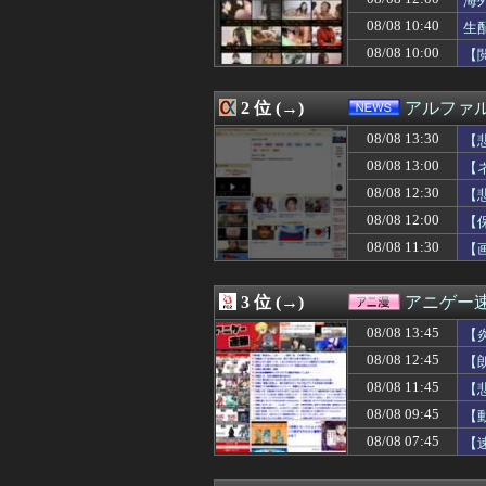
海
08/08 13:48
誤って脳幹を摘出
08/08 10:40
生
08/08 13:45
【炎上】38歳の
08/08 10:00
08/08 13:45
お弁当の思い出
【
08/08 13:45
SES10年目の
08/08 13:42
9連休で良い
2 位 (→)
アルファ
08/08 13:41
【朗報】元日テレ
08/08 13:40
【修羅場】母『久
08/08 13:30
【
08/08 13:40
中国人の子供が
08/08 13:00
【
08/08 13:40
【エロ画像】ビ
08/08 13:40
こんなんで支持さ
08/08 12:30
【
08/08 13:39
嫁「そのLINE
08/08 12:00
【
08/08 13:39
【朗報】日本のお
08/08 11:30
【
08/08 13:39
毎日可愛くて美人
08/08 13:38
【悲報】小野田紀
08/08 13:38
シュート選手が
3 位 (→)
アニゲー
08/08 13:35
1、2年生の間で
08/08 13:35
ハードオフで30
08/08 13:45
【
08/08 13:35
【速報】ウマ娘
08/08 12:45
【
08/08 13:35
【驚愕】インスタ
08/08 13:34
08/08 11:45
国税職員、税務調
【
08/08 13:34
メッシは「史上最
08/08 09:45
【
08/08 13:33
【ｼｺ動画】和服
08/08 07:45
【
08/08 13:33
【おすすめ漫画
08/08 13:32
夫婦の営みがな
08/08 13:31
【悲報】外人の「