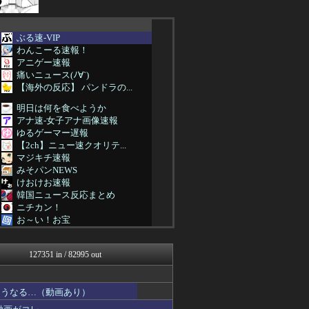
ぶる速-VIP
わんこーる速報！
アニゲー速報
痛いニュース(ﾉ∀`)
【海外の反応】 パンドラの...
明日は何を食べようか
アナ速‐女子アナ画像速報
ゆるゲーマー遅報
【2ch】ニュー速クオリテ...
マジキチ速報
みそパンNEWS
けおけお速報
韓国ニュース反応まとめ
ニチカン！
お～い！お宝
常識的に考えた
まとめたニュース
127351 in / 82995 out
素敵な鬼女様
【サッカー まとめ】サカラ...
国難にあってもの申す！！
こうなる…（動画あり）
VIPPER速報
思考ちゃんねる