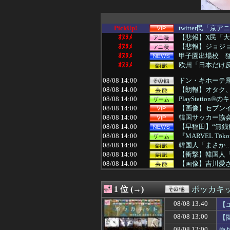
PickUp!
twitter民「
ｵﾇﾇﾒ
【悲報】X民「大
ｵﾇﾇﾒ
【悲報】ジョジョ
ｵﾇﾇﾒ
甲子園出場校 
ｵﾇﾇﾒ
欧州「日本だけ
08/08 14:00
ドン・キホーテ露
08/08 14:00
【朗報】オタク
08/08 14:00
PlayStati
08/08 14:00
【画像】セブン
08/08 14:00
韓国サッカー協
08/08 14:00
【早稲田】“無銭
08/08 14:00
『MARVEL Tōko
08/08 14:00
韓国人「まさか…
08/08 14:00
【衝撃】韓国人
08/08 14:00
【画像】吉川愛さ
08/08 14:00
【東京】東京駅近
08/08 13:59
【画像】クソ親「
1 位 (→)
ポッカキ
08/08 13:57
ツーリング中に軽
08/08 13:55
【韓国】審判の性
08/08 13:40
【
08/08 13:55
中国SNS「アニ
08/08 13:00
【
08/08 13:50
【悲報】東科大医
08/08 13:50
SES10年目の
08/08 12:00