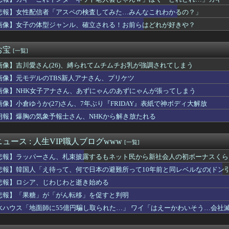
手術で前代未聞の医療ミス。患者は植物状態に...
…」
降りてきた熊、2人を殺すも、怒り狂う100人の村人に囲まれこう...
悲報】女性配信者「アスペの検査してみた…みんなこれわかるの？」
ん、ぶち切れ「電車内でこういうポジのおじ、ガチでイラネ」
画像】女子の体型ジャンル、確立される！お前らはどれが好きや？
夫「妻が昼食代500円しかくれない…この弁当屋、500円で売っ...
てこのシートかけろ」配達員ぼく「🤔」
メの結婚式が同じ日になってしまった→トメ「うちの人間なのに実家...
お宝
[一覧]
について
画像】吉川愛さん(26)、縛られてムチムチお乳が強調されてしまう
を出したでしょ！」営業女性「違います！」→会社中を巻き込む大騒...
グランフロント大阪にて夏休みこどもワークショップを開催！親子で...
画像】元モデルのTBS新人アナさん、プリケツ
号豪快ソロホームランにMLBファン騒然！←「次は大事な場面で打...
画像】NHK女子アナさん、あずにゃんのあずにゃんが張ってしまう
受け入れ反対」大幅増 若い世代で多く [8/8]
近くで呼び止められた元毎日新聞記者、「元毎日と名乗ってSNSで...
画像】小倉ゆうか(27)さん、7年ぶり『FRIDAY』表紙で神ボディ大解放
る死者が9600人に
朗報】爆胸の気象予報士さん、NHKから解き放たれる
さMax！心も踊る「マンガ毎週末セール（50%還元）」2日目...
ス、第19号勝ち越しソロホームラン！！！！！！！！！！！！！！...
がよいという時代は変わると思いますか？
ュース : 人生VIP職人ブログwww
[一覧]
旦那
悲報】ラッパーさん、札束披露するもネット民から新社会人の初ボーナスくら
いかわのこのシーンを「領域展開」と呼んでいる・・・・・
メで史上最低の後付けってなに？
悲報】韓国人「え待って、何で日本の避難所って10年前と同レベルなの(ドン
なんかAIに勝ちそう。「声も「人格の象徴」明記、法務省」
悲報】ロシア、じわじわと逝き始める
ゲームのキャラ、流石に太すぎるｗｗｗｗ
悲報】「果糖」が「がん転移」を促すと判明
する歴史上の人物で「こいつチートだろ…」と思った奴あげてけ
1アウト満塁の勝ち越しのチャンスで併殺打…
水ハウス「地面師に55億円騙し取られた…」 ワイ「はえーかわいそう…会社
モンキーターンRED」特報映像公開！王道から挑戦へ
大好き部、ワイのフォルダが火を噴くぜ🍄💦