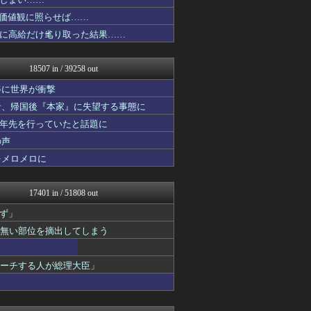
ねこのあまやどり
乃木坂46まとめ 乃木りん...
の価値観に照らせば……
まとめCUP
に高給だけ毟り取った結果……
もえるあじあ(･∀･)
鬼女の宅配便 - 修羅場・...
資格ちゃんねる
18507 in / 39258 out
NEWSまとめもりー｜2c...
浮気ちゃんねる
姿に世界が衝撃
なんじぇいスタジアム＠なん...
者、帰国後『本家』に失望する事態に
軍事・ミリタリー速報☆彡
十年先を行っていたと話題に
なんJミュージアム
おーるじゃんる
の声
ぶる速-VIP
をメロメロに
コノユビニュース｜みんなの...
トレンドの通り道
修羅場ライフ速報
17401 in / 51808 out
不思議.net - 5ch...
げぇ速
ず」
女子アナお宝画像速報－5c...
の無い部位を摘出してしまう
わんこーる速報！
【サッカー まとめ】サカラ...
働くモノニュース : 人生...
ピーチする人が総理大臣」
watch＠２ちゃんねる
修羅の華-家庭・生活まとめ
スターライト速報 -遊戯王...