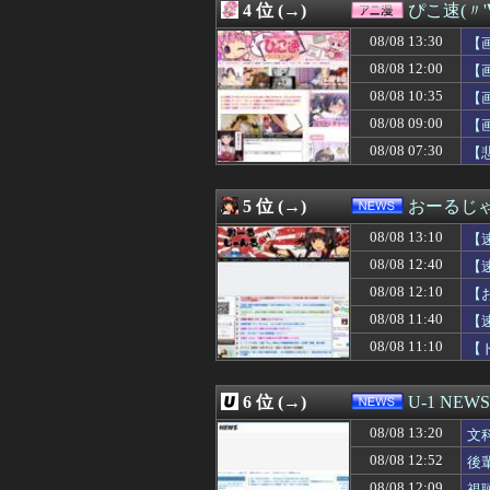
4 位 (→)
ぴこ速(〃'
08/08 13:31
ナイナイ岡村、家
08/08 13:31
デニー、辺野古
08/08 13:30
【
08/08 13:31
【ウマ娘】ライ
08/08 12:00
【
08/08 13:30
今シーズン ソフ
08/08 10:35
08/08 13:30
【画像】咲-Sa
【
08/08 13:30
【朗報】SAROS
08/08 09:00
【
08/08 13:30
【悲報】佐藤二朗
08/08 07:30
【
08/08 13:30
◆リーガ◆スペイ
08/08 13:30
ドイツ、熱中症で
08/08 13:30
【悲報】佐藤二朗
5 位 (→)
おーるじ
08/08 13:30
[セガサミーHD]
08/08 13:30
スロッターさん「
08/08 13:10
【
08/08 13:30
【祝】ナリタブ
08/08 12:40
【
08/08 13:29
好きな芸能人やス
判
08/08 12:10
08/08 13:29
デジモンがここに
【
08/08 13:29
参政党、福岡県
08/08 11:40
【
08/08 13:27
「怒ったら6秒
08/08 11:10
【
08/08 13:26
ドジャース、守
性
08/08 13:25
「夢のポップス
08/08 13:25
【悲報】とにか
6 位 (→)
U-1 NEWS
08/08 13:23
ショートスリー
08/08 13:21
【悲報】佐藤二朗
08/08 13:20
文
08/08 13:20
文科省が女性専用
08/08 12:52
後
08/08 13:19
金川紗耶ちゃん、
08/08 12:09
視