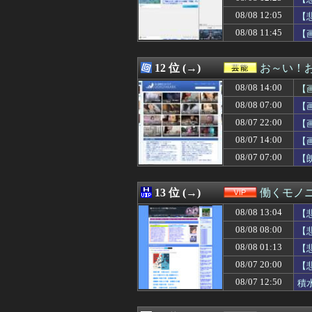
08/08 13:00
京大病院、脳腫瘍
ぁ
08/08 12:05
08/08 13:00
【閲覧注意】村に
【
08/08 13:00
【画像】まんさ
08/08 11:45
【
08/08 13:00
サザエさん世界の
08/08 12:59
馬鹿客「置き配し
08/08 12:57
実父の葬儀とコト
12 位 (→)
お～い！
08/08 12:57
片親育ちの結婚
08/08 14:00
【
08/08 12:57
妻「うちの夫に手
08/08 12:56
「靴のヒラキ」が
08/08 07:00
【
08/08 12:55
村上宗隆の第25
08/07 22:00
【
08/08 12:55
東大調査「外国人
08/07 14:00
08/08 12:52
後輩記者に歩道橋
【
08/08 12:50
ドイツ、猛暑によ
08/07 07:00
【
08/08 12:50
Amazonのアツ
08/08 12:49
ドジャース・パヘ
08/08 12:47
とにかく細いの
13 位 (→)
働くモノニ
08/08 12:47
会話を覚えない
08/08 13:04
【
08/08 12:47
【衝撃】映画ち
08/08 12:47
漫画ゲームアニ
08/08 08:00
【
08/08 12:45
【朗報】声優、
08/08 01:13
【
08/08 12:45
【画像】お尻系
08/07 20:00
【
08/08 12:45
【規格外】実在
08/08 12:42
大谷翔平、6回
08/07 12:50
積
08/08 12:42
【新台】山佐「L
08/08 12:40
【画像】ロリコン