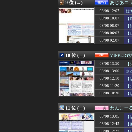
08/08 13:03
【悲報】ちいか
9 位 (→)
あじあニ
08/08 13:02
【悲報】ポケポケ
08/08 12:07
08/08 13:02
【画像】久保πボ
韓
08/08 13:00
4年生になってか
08/08 10:07
【
08/08 13:00
幽☆遊☆白書（
08/08 08:07
【
08/08 13:00
俺はパラリーガル
08/08 13:00
【ネタバレ注意】
08/08 06:07
【
08/08 13:00
サッカー経験者の
08/08 02:07
【
08/08 13:00
小１の息子がお友
08/08 13:00
弾幕STG『カラドリ
08/08 13:00
【ラブライブ！】
10 位 (→)
VIPPER
08/08 13:00
【朗報】ヒカキン
08/08 13:50
【
08/08 13:00
【画像】コメ 
08/08 13:00
【FF14】最適化
08/08 13:00
幽
08/08 13:00
西川貴教アニキ、
08/08 12:10
【
08/08 13:00
【文科省】女性研
08/08 13:00
08/08 11:20
財源なき減税、
【
08/08 13:00
【イギリス】両
08/08 10:30
【
08/08 13:00
岩本蓮加ちゃんの
08/08 13:00
【VTuber】
08/08 13:00
『Destiny Un
11 位 (→)
わんこー
08/08 13:00
【胸糞】他人の学
08/08 13:05
【
08/08 13:00
【艦これ】もちも
08/08 13:00
京大病院、手術ミ
08/08 12:45
【
08/08 13:00
韓国人「投票用
08/08 12:25
【