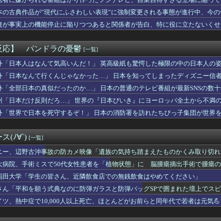
ル
ンターならぶっちゃけ逆転ホームランだろ
本の古典作品が”現代にふさわしい表現”に強制変更される事態が進行中、今
手マンでイケオラーッ！」彼女「ま、待ってワイくんッ！」→こうな...
連が事実上の機能停止に陥りつつあると関係者が告白、特に役に立たないくせ
カー協会が外国人審判を性接待疑惑 → 韓国ネットに動揺広がる「...
ないけど、費用は私が負担するから」私「その言葉だけでも救われま...
花火大会】花火大会は本当に開催されるのか…ＨＰで観覧券販売も消...
反応】 パンドラの憂鬱
[一覧]
業界、ガチで逝く・・・・
定へ。だが夫が離婚するならお前の貯金1800万円を財産分与しろ...
外「日本人はなんて気高いんだ！」 英高級紙も驚愕した極限の中の日本人の
ット、2アウト満塁のピンチでアレナドを空振り三振！！！！！！！...
外「日本なんて行くんじゃなかった…」 日本を知ってしまったディズニー信
ライナ輸送機に自爆ドローン接近、見つけた空港職員が蹴り落とす…...
外「全部日本の真似だったのか…」 日本の普通のテレビ番組が最新SNSの数
白人さん、あまりにも美しすぎるｗｗｗｗｗｗｗｗｗｗｗｗ
社、韓国に超希少血液Jr(a-)を提供「韓国内では適合する血...
州「日本だけ反則だろ…」 世界の『日本びいき』にヨーロッパ全土から不満
ん映画、再び暗黒期に突入してしまう
外「世界で日本を死守するぞ！」 日本の消防署を訪れたちびっ子集団が世界
士、河合ゆうすけ市議、 埼玉県知事選に立候補表明
〗うちらも９年目！魔界ノりりむ×葛葉×椎名唯華
けた美人な19歳がバツイチで子供2人だった。マジメな男と出会え...
(ﾉ∀`)
[一覧]
別大学生殺人事件、主犯格の川口被告(19)に無期懲役の判決
一番有能なキャラを思い浮かべてみてください
ニー、辺野古沖事故の防カメ映像「遺族の気持ち踏まえたものかくみ取り切れ
女さん、とんでもないお乳で映画館へ行ってしまうｗｗｗｗｗｗ
大病院、手術ミスで50代女性患者を「植物状態」に 脳腫瘍摘出手術で腫瘍
里を家に住ませてあげた結果ｗｗｗｗ
稲田大学「学生の皆さん、近隣飲食店での無銭飲食はやめてください」
保と南野がいたらブラジルに勝ててた件ｗｗｗｗｗｗｗｗｗ
さん、札束披露するもネット民から新社会人の初ボーナスくらいしか...
さん「平和を願う式典なのに防弾ガラスと防弾バッグSPで囲まれた壇上でス
衣装合わせに向かった夫婦「何度も何度も追突され…何が目的か本当...
イツ、熱中症で10,000人以上死亡、ほとんどがお前らと同年代で若者は元気💪
に新車で家まで送ると言ってきた彼が曲がり始めてからウインカーを...
ュエリストカードプロテクター「共通面 ゴールド (ホログラムV...