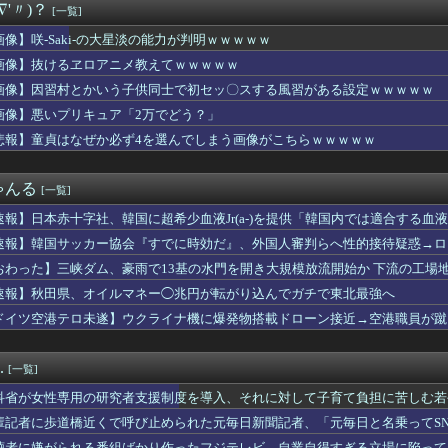
∇'〃)？
[一覧]
事をめぐる妻の不満に「言ってくれたら済む話やん」になるみ「バイ...
沖事故の防カメ映像「遺族の気持ち踏まえたものかくみ取り切れず」
画像】咲-Saki-の大星淡の能力が判明ｗｗｗｗｗ
トオの水着は叡智なスリングショットじゃなくて多分これ。
画像】抜けるヱロアニメ教えてｗｗｗｗｗ
トバンクに8勝3敗だった西武ライオンズさん 気が付いたら9勝9...
ki-の大星淡の能力が判明ｗｗｗｗｗ
画像】因習村とかいう子供同士で初セッ〇スする風習がある設定ｗｗｗｗｗ
、完売！
画像】悪いプリキュア「2万でどう？」
さん主演の「踊る」スピンオフ作品、結局撮影中止が決定wwwww...
悲報】童貞はなぜか必ず4を選んでしまう画像がこちらｗｗｗｗｗ
ン代表ＭＦロドリ、レアル入り目前から一転、バルサ加入へ 現地メ...
10,000人以上死亡、ほとんどが高齢者で若者は元気・・・
さん、Ｘを更新「妻から『ハグでもしてみっか』と言われました」ｗ...
ゃんる
[一覧]
2027年3月期 第1四半期 決算関連資料公開。ゲーム事業は...
とある魔術の禁書目録2は喰種を超える事を意識して作ってるだけあ...
速報】日本赤十字社、韓国に超希少血液Jr(a-)を提供「韓国内では適合する血
ライアン役の衣川里佳さんがご結婚！おめでとうございます！
速報】韓国サッカー協会『すでに時効だ』、外国人審判らへ性的接待疑惑→ロ
ポーツ選手を挙げるたびに「Ｂ専」と決めつけられる私。ちゃんと否...
の国籍は日本、UAE、イラン」
きて過去最高益、2000年のアニメ放送当時を上回る
おわった】三峡ダム、豪雨で13基の水門を開き大規模放流開始か 下流の工場
議選に30人擁立方針 神谷代表「新しい選択肢を」
速報】秋田県、オイルマネー◯兆円が転がり込んでガチで東北最強へ
我慢すれば怒りは収まる」って言うけど・・・
ドイツ空港テロ未遂】ウクライナ機に爆発物搭載ドローン接近→空港職員が蹴
護神・ディアスが逆転サヨナラホームランを被弾…泥沼の7連敗
能C4搭載していた」
ター」公演のセットリストはコチラ！！！
くヤりたくてブスと付き合ったらｗｗｗｗｗｗｗｗｗｗｗwwww
.
[一覧]
パー堀大輔、涙を流す
さん主演の「踊る」スピンオフ作品、結局撮影中止が決定wwwww...
科省が女性専用の研究者支援制度を導入、それに対して子育て負担に苦しむ若
の研究者支援制度を導入、それに対して子育て負担に苦しむ若手男性...
輩記者に歩道橋近くで呼び止められた元毎日新聞記者、「元毎日と名乗ってS
ぎっくり腰のお知らせ…【乃木坂46】
聴者に嫌がられる番組ばかり作ったフジテレビ、自業自得すぎる立場に陥って