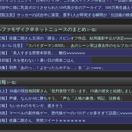
外ゲイコミュニティ「日本のゲイAV、この素人イケメン何者点？」⇒ 話題の
された女性､重篤な植物状態だが､意識は正常で何かを思考している...
配信中に猫に乳首ポロリさせられた10代美少女のアーカイブ、500万再生越え
現役格闘家さん「批判覚悟で言います。19歳の彼女と結婚しました...
閲覧注意】サッカーの試合中に落雷、選手1人が即死する瞬間が「伝説級の映
ワイ、転職するか迷う
ルファモザイク＠ネットニュースのまとめ
[一覧]
女子アナ脊山麻理子さん(46)イメージDVDを出してしまう（画...
々に会わない？』俺「いいよ」→ 小さいころに生き別れた母と妹が...
悲報】佐藤二朗さん主演の「踊る」スピンオフ作品、結局撮影中止が決定wwwww
溺れ、周りに助けを乞う父親と、スマホを向けてインプレ稼ぎの見物人
ネタバレ注意】『スパイダーマンBND』、あのシーン実は過去作のセルフカ
リー・アイリッシュ、マ○コ（女性器）披露
れると思ってんの？ 〜 《お子様ランチの日の丸はどうなるの？》...
悲報】「美人すぎる県警本部長」、離任wwwwwww
気持ち悪い！離婚して！」俺「ウワキじゃないのに？」→ママ友との...
保存版】火を使わない！暑い日の簡単ごはん
じいちゃん・おばあちゃん、半数以上がSNSを使いこなしていたｗ...
画像】弱男「あのっ…！よかったらホテル…」女「ぷっwww」
だと言ってくれる夫。いつフィルターが外れて私がただのデブスおば...
美大臣「外国人が予想以上に増えている！」 ← 自民党が自ら受け...
結婚を発表、ネモ選手とウメハラ選手が婚姻届の証人に。
速報
[一覧]
欠席者が多数出ているのに閉鎖しなかったせいで私立高一般入試週の...
00円のこのノートパソコン見つけたんだけどどうですか？
炎上】38歳の現役格闘家さん「批判覚悟で言います。19歳の彼女と結婚しま
声優さん、結婚ｗｗｗｗｗｗｗｗ
朗報】声優、なんかAIに勝ちそう。「声も「人格の象徴」明記、法務省」
女さん、とんでもないものをアップしてしまいコメ欄閉鎖ｗｗｗｗｗ...
査で知り合った女性から1億5000万円を受け取り、競艇で3億円...
悲報】ちいかわのモモンガ、逝きそう
高の男子アスリート」か W杯で圧巻の活躍を受けて米メディアが称...
動画】マーベルの新作格ゲー、歴代格ゲーのパロディが多すぎて話題にwwwww
の巨乳女さん、ノーブラお○ぱいがエ口過ぎるｗｗｗｗｗｗｗｗｗｗ...
速報】佐藤二朗さん、突然ツイートｗｗｗｗｗｗｗ
】ご注文はうさぎですか癒される・・・・
くなった理由 2位は「自分がしたくなくなった」、1位は…
医療費未払い」が多すぎて病院が外人の治療を断るようになってしま...