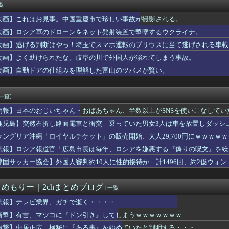
するので泣く泣く９割が転園。残ったのは若ママの子供たちだけ・・...
覧]
ら応じずCAたちを突き飛ばした中国人22人を搭乗拒否。タイの航...
動画】これはお見事。中国重慶市で珍しい事故が撮影される。
カー協会『すでに時効だ』、外国人審判らへ性的接待疑惑→ロンドン...
思った瞬間
動画】ロシア軍のドローンをネット発射装置で撃墜するウクライナ。
た、言われた人に謝罪されて許せますか？
動画】逃げる判断はやっ！埼玉でスマホ運転のプリウスに当て逃げされる車載
そうだね」彼「俺とそっくりだよ」→携帯ショップで見せた態度に言...
動画】よく助けられたな。岐阜の川で外国人が溺れてしまう事故。
活刺殺事件、26歳の女性被告に懲役6年「司法の女割」批判が紛糾...
Cが作った林間カレーｗｗｗｗｗｗｗｗｗｗｗｗｗｗｗｗｗｗｗｗｗ...
動画】自動ドアの仕組みを理解した富山のツバメが賢い。
大25号ホームラン！！！
T SERIES 2026】きゃりーぱみゅぱみゅさんが出演...
[一覧]
朗報】日本のおじいちゃん・おばあちゃん、半数以上がSNSを使いこなしてい
鹿児島】突然右折し路面電車と衝突 乗っていた男女3人は車を放置しダッシ
ャングリア沖縄「ロイヤルチケット」の販売開始、大人29,700円にｗｗｗｗ
悲報】ロシア報道官「広島市長は毎年、ロシアを嫌悪する『偽りの呪文』を繰
張
韓国サッカー協会】外国人審判約10人に性的接待か 計1496回、約2億ウォン（
とめもりー｜2chまとめブログ
[一覧]
悲報】テレビ業界、ガチで逝く・・・・
衝撃】有吉、マツコに『ドン引き』してしまうｗｗｗｗｗｗｗ
衝撃】中居正広、極秘に『ある事』を始めていたと判明する・・・