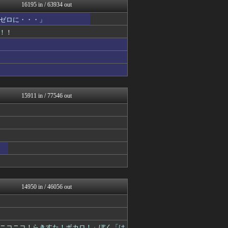
Zチャンネル＠VIP
16195 in / 63934 out
mutyunのゲーム+αブ...
ゼロに・・・」
いたしん！
かぞくちゃんねる
！！
VIPPER速報
オーバージョイド！
アルファルファモザイク＠ネ...
渡る世間はキチばかり - ...
すまいる(^-^)ぶろぐ
ゆるゲーマー遅報
コンテンツ・声優 | ラブ...
15911 in / 77546 out
投資ちゃんねる
【2ch】ニュー速クオリテ...
馬鳥速報
オレ的ゲーム速報＠刃
常識的に考えた
みそパンNEWS
ポーランドボール 翻訳
乃木通 乃木坂46櫻坂46...
VTuberNews
デジタルニューススレッド
14950 in / 46056 out
修羅場まとめ速報
あ艦これ ～艦隊これくしょ...
痛いニュース(ﾉ∀`)
韓国ニュース反応まとめ
ニコニコ！らきすた！ボカロ！」ぼく「は