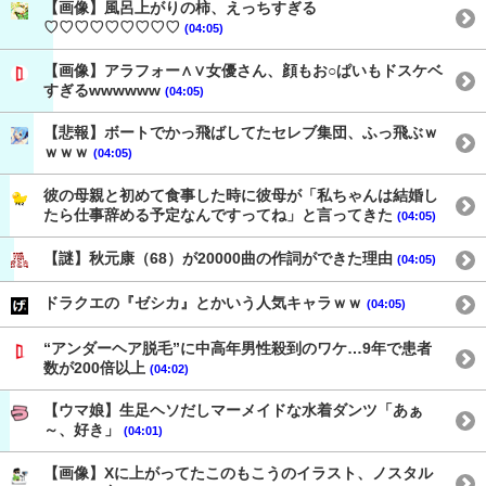
【画像】風呂上がりの柿、えっちすぎる
♡♡♡♡♡♡♡♡♡
(04:05)
【画像】アラフォー∧∨女優さん、顔もお○ぱいもドスケベ
すぎるwwwwww
(04:05)
【悲報】ボートでかっ飛ばしてたセレブ集団、ふっ飛ぶｗ
ｗｗｗ
(04:05)
彼の母親と初めて食事した時に彼母が「私ちゃんは結婚し
たら仕事辞める予定なんですってね」と言ってきた
(04:05)
【謎】秋元康（68）が20000曲の作詞ができた理由
(04:05)
ドラクエの『ゼシカ』とかいう人気キャラｗｗ
(04:05)
“アンダーヘア脱毛”に中高年男性殺到のワケ…9年で患者
数が200倍以上
(04:02)
【ウマ娘】生足ヘソだしマーメイドな水着ダンツ「あぁ
～、好き」
(04:01)
【画像】Xに上がってたこのもこうのイラスト、ノスタル