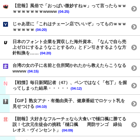
【悲報】風俗で「おっぱい微妙すねｗ」って言ったらｗｗ
ｗｗｗｗｗｗｗwwww
(04:25)
じゃあ逆に「これはチェーン店でいいぞ」ってものｗｗｗ
ｗｗｗｗｗ
(04:20)
日本のフォント企業を買収した海外資本、「なんで自ら売
上ゼロにするようなことするの」とドン引きするような方
針転換を……
(04:20)
台湾の女の子に名前と住所聞かれたから教えたらこうなる
wwww
(04:15)
【戦慄】毎日新聞記者（47）、ペンではなく「包丁」を握
ってしまった結果・・・・・
(04:12)
【GIF】熟女アナ・有働由美子、健康番組でロケット乳を
見せつける
(04:10)
【朗報】大好きなフルーチェなら大食いで樋口楓に勝てる
説！七次元生徒会の挑戦「樋口楓 周防サンゴ 緑仙
レオス・ヴィンセント」
(04:09)