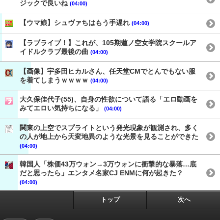
ジックで良いね
(04:00)
【ウマ娘】シュヴァちはもう手遅れ
(04:00)
【ラブライブ！】これが、105期蓮ノ空女学院スクールア
イドルクラブ最後の曲
(04:00)
【画像】宇多田ヒカルさん、任天堂CMでとんでもない服
を着てしまうｗｗｗｗ
(04:00)
大久保佳代子(55)、自身の性欲について語る「エロ動画を
みてエロい気持ちになる」
(04:00)
関東の上空でスプライトという発光現象が観測され、多く
の人が地上から天変地異のような光景を見ることができた
(04:00)
韓国人「株価43万ウォン→3万ウォンに衝撃的な暴落…底
だと思ったら」エンタメ名家CJ ENMに何が起きた？
(04:00)
トップ
次へ