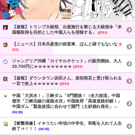
【速報】トランプ大統領、出産旅行を禁じる大統領令「米
国籍取得を目的とした中国人らを排除する」
(ｵﾇﾇﾒ)
【ニュース】日本共産党の街宣車、ほんと碌でもないな
(ｵ
ﾇﾇﾒ)
ジャングリア沖縄「ロイヤルチケット」の販売開始、大人
29,700円にｗｗｗｗｗｗｗｗｗ
(ｵﾇﾇﾒ)
【速報】ダウンタウン浜田さん、差別発言と受け取られる
一言で炎上ｗｗｗｗｗｗ
(ｵﾇﾇﾒ)
中国「大洪水！」三峡ダム「9門開放！（全力放流」中国
都市「三峡沿線の道路水没」中国政府「高速道路封鎖！」
中国ダム「緊急放流に合わせて開門（土砂崩れ発生」→
(04:36)
【衝撃画像】イキリたい年頃の中学生、和彫を入れて人生
終了⇒！！！
(04:35)