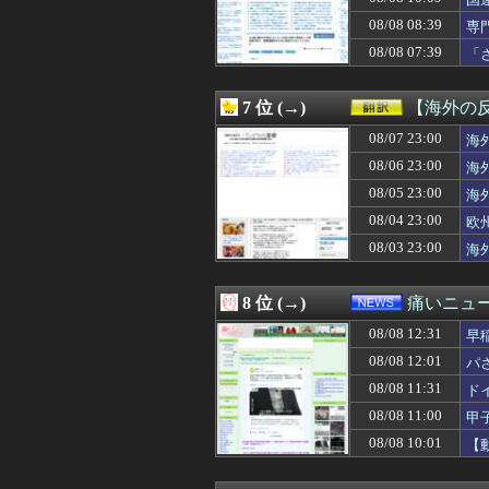
08/08 12:05
『新桃太郎伝説
08/08 12:05
のび太ママの話
08/08 08:39
専
08/08 12:05
【悲報】女性配
め
08/08 07:39
「
08/08 12:05
ビートルズ、オア
が
08/08 12:05
太平洋戦争史振
08/08 12:05
【画像】日テレの
7 位 (→)
【海外の
08/08 12:05
人んちで宅飲みワ
08/08 12:05
08/07 23:00
【朗報】超かぐ
海
08/08 12:05
【ファーム試合実況
08/06 23:00
海
08/08 12:05
韓国人「我が国が
08/05 23:00
海
08/08 12:05
盆休み遊べるゲ
08/08 12:04
「せっかくの週末
08/04 23:00
欧
08/08 12:04
市役所のミスが多
08/03 23:00
海
08/08 12:04
【悲報】秋田県、
08/08 12:04
大人気声優・岡
08/08 12:03
【悲報】深夜ア
8 位 (→)
痛いニュース
08/08 12:03
「ついに夏フェス
08/08 12:31
08/08 12:03
【遊戯王】Fカ
早
08/08 12:03
【動画】白人「
08/08 12:01
パ
08/08 12:03
【動画】中国の
08/08 11:31
ド
08/08 12:02
【ヤニねこ】薬
08/08 12:02
【ウマ娘】海外
08/08 11:00
甲
08/08 12:02
※「強くてニュ
08/08 10:01
【
08/08 12:01
パさん「平和を願
08/08 12:01
【動画】名古屋