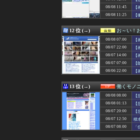
08/08 12:00
再婚したことを仕
08/08 11:45
08/08 12:00
【にじさんじ】
【
08/08 12:00
暇やから近くの
08/08 11:25
【
08/08 12:00
トッモ「バイク
08/08 12:00
インフルエンサー
08/08 12:00
【画像】作り上げ
12 位 (→)
お～い！
08/08 12:00
【艦これ】なん
08/08 07:00
【
08/08 12:00
【競馬】ボンドガ
08/08 12:00
アマゾン売り上げ
08/07 22:00
【
08/08 12:00
【話題】不倫し
08/07 14:00
【
08/08 12:00
イーロン・マス
08/07 07:00
08/08 12:00
「非常に残念」高
【
08/08 12:00
海外「日本がまた
08/06 22:00
【
08/08 12:00
【アイマス】何
08/08 12:00
【ウマ娘】アイ
08/08 12:00
賀喜遥香さんのガ
13 位 (→)
働くモノニ
08/08 12:00
DAZN サッカー
08/08 08:00
【
08/08 12:00
「優しい男はモテ
08/08 12:00
「あなたは一生働
08/08 01:13
【
08/08 12:00
海外「こうなると
08/07 20:00
【
08/08 12:00
『スーパーダンガ
08/07 12:50
積
08/08 12:00
韓国人「チャン・
08/08 12:00
【衝撃】韓国人
08/07 08:00
「
08/08 12:00
海外ゲイコミュニ
08/08 12:00
「経営の神様」