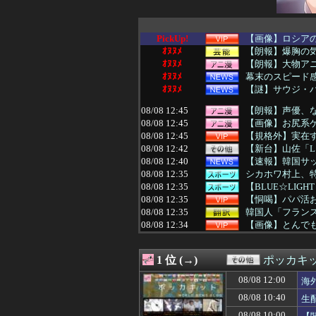
PickUp!
【画像】ロシア
ｵﾇﾇﾒ
【朗報】爆胸の気
ｵﾇﾇﾒ
【朗報】大物アニ
ｵﾇﾇﾒ
幕末のスピード
ｵﾇﾇﾒ
【謎】サウジ・
08/08 12:45
【朗報】声優、
08/08 12:45
【画像】お尻系
08/08 12:45
【規格外】実在
08/08 12:42
【新台】山佐「L
08/08 12:40
【速報】韓国サッ
08/08 12:35
シカホワ村上、特
08/08 12:35
【BLUE☆LIGH
08/08 12:35
【恫喝】パパ活お
08/08 12:35
韓国人「フランス
08/08 12:34
【画像】とんで
08/08 12:33
ホビーサクラ「真
08/08 12:33
9回ドリスの逆
1 位 (→)
ポッカキ
08/08 12:32
健康診断で上の血
08/08 12:31
早稲田大学「学
08/08 12:00
海
08/08 12:30
【朗報】『イチ
08/08 10:40
生
08/08 12:30
【競馬】ピョイ
08/08 12:30
【FEH】シーダ
08/08 10:00