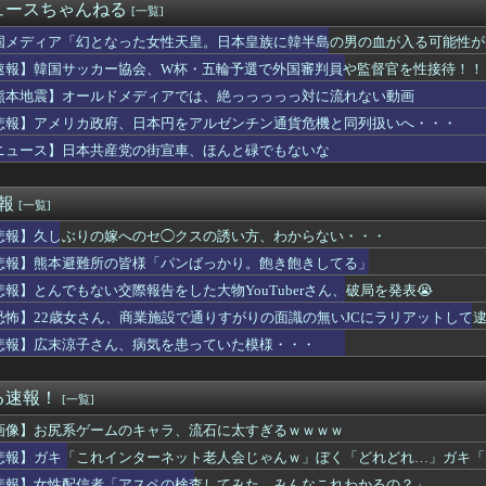
木朗希、5回まで2失点の力投
ュースちゃんねる
[一覧]
食で大盛り頼むの辞めてみます？」 ワイ「…食っちゃいけないも...
さMax！心も踊る「マンガ毎週末セール（50%還元）」2日目...
国メディア「幻となった女性天皇。日本皇族に韓半島の男の血が入る可能性が
ドミナスパージちゃんがモンスター化！？
速報】韓国サッカー協会、W杯・五輪予選で外国審判員や監督官を性接待！！
)、筋トレした結果無事かわいくなる
熊本地震】オールドメディアでは、絶っっっっっ対に流れない動画
ロ飯、久々に見たな…
さMax！心も踊る「マンガ毎週末セール（50%還元）」2日目...
悲報】アメリカ政府、日本円をアルゼンチン通貨危機と同列扱いへ・・・
ライブバーストが初めて映像化された時の衝撃
ニュース】日本共産党の街宣車、ほんと碌でもないな
引っ越し】ウルトラマンテオ 第６話 感想まとめ
使わない！暑い日の簡単ごはん
子煩悩だけどキレると周りが見えなくなる夫が怖くなってきた。これ...
速報
[一覧]
】【悲報】この９連休、ラブライブイベントなし…？？
悲報】久しぶりの嫁へのセ◯クスの誘い方、わからない・・・
お見事。中国重慶市で珍しい事故が撮影される。
で我慢するよ」〈年金月17万円・74歳男性〉物価高で変わった当...
悲報】熊本避難所の皆様「パンばっかり。飽き飽きしてる」
て早二月。一月も一緒に暮らしてないまま別居生活
悲報】とんでもない交際報告をした大物YouTuberさん、破局を発表😭
のメリットが全然出てこないけど、普通に石がハチャメチャに貰える...
AX上映ってなんなの
恐怖】22歳女さん、商業施設で通りすがりの面識の無いJCにラリアットして
ホンダ「ラーメン700円は安すぎる！2000円にするべき」
悲報】広末涼子さん、病気を患っていた模様・・・
作者さん、総額30億超の大豪邸を建てるｗｗｗｗｗｗｗｗｗｗｗｗ...
こ、れいわ新選組を離党して活動休止…「スジは通します」とは何だ...
れた1995年新年3・4合併号に載ってる作品リストｗｗｗｗｗ
る速報！
[一覧]
喰種で過去最低記録を更新したった…
画像】お尻系ゲームのキャラ、流石に太すぎるｗｗｗｗ
ヱロアニメ教えてｗｗｗｗｗ
のヤクザ相手に何したの蓮子ちゃん…
悲報】ガキ「これインターネット老人会じゃんｗ」ぼく「どれどれ…」ガキ「
ートで鉢合わせした託児ママに「食べている間でいいから」と子供を...
…」
悲報】女性配信者「アスペの検査してみた…みんなこれわかるの？」