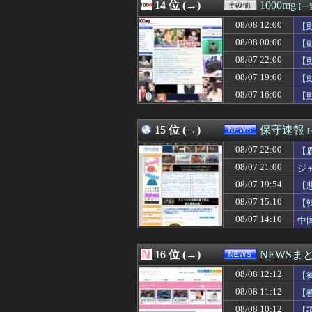
08/08 11:59
14 位 (→)
【MSV】シン・
1000mg
[一
08/08 11:57
【日向坂46】女性ア
08/08 12:00
【
08/08 11:56
昨日のE-楽天のサヨ
08/08 11:56
08/08 00:00
ロッテ小島和哉(30
【
08/08 11:55
【ハマスタバトル
08/07 22:00
【
08/08 11:55
わいせつな行為疑
08/07 19:00
【
08/08 11:51
イタリアのレジ
08/08 11:50
【海外の反応】ト
08/07 16:00
【
08/08 11:50
【櫻坂46】16t
08/08 11:50
路上駐車経験率が
15 位 (→)
保守速報
08/07 22:00
【
08/07 21:00
ジ
08/07 19:54
【
主
08/07 15:10
【
08/07 14:10
中
16 位 (→)
NEWSま
08/08 12:12
【
08/08 11:12
【
08/08 10:12
【