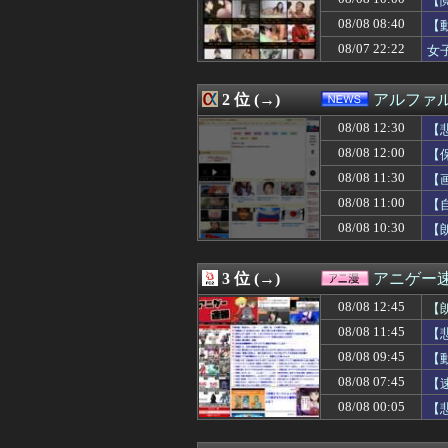
【
08/08 12:30
【サッカー】新星誕
08/08 08:40
【
08/08 12:30
【原神】原神のmi
08/07 22:22
08/08 12:30
【悲報】「美人す
女
08/08 12:30
【モンハンワイ
08/08 12:30
「一卵性の双子は
2 位 (→)
アルファ
08/08 12:29
旦那である弟に相
08/08 12:29
［社説］永住厳
08/08 12:30
【
08/08 12:27
弟がいると、私を
08/08 12:00
【
08/08 12:27
「女は見た目で判
08/08 12:25
海外「日本のこの
08/08 11:30
【
08/08 12:25
【悲報】ガキ「こ
08/08 11:00
【
08/08 12:25
【愕然】ソープの
08/08 10:30
【
08/08 12:24
【朗報】「あの椅
08/08 12:24
こども家庭庁、
08/08 12:20
【画像】坂口杏
3 位 (→)
アニゲー
08/08 12:20
寺田心さん(18
08/08 12:19
【画像】スウェ
08/08 12:45
【
08/08 12:19
林瑠奈ちゃん、
08/08 11:45
【
08/08 12:18
義実家の善意の押
08/08 12:18
08/08 09:45
大腸の内視鏡検査
【
08/08 12:17
友達や同僚が妊
08/08 07:45
【
08/08 12:15
友達「その人がフ
08/08 00:05
【
08/08 12:15
【衝撃動画】トラ
08/08 12:15
童貞だが女友達に
08/08 12:13
分類すると同じ