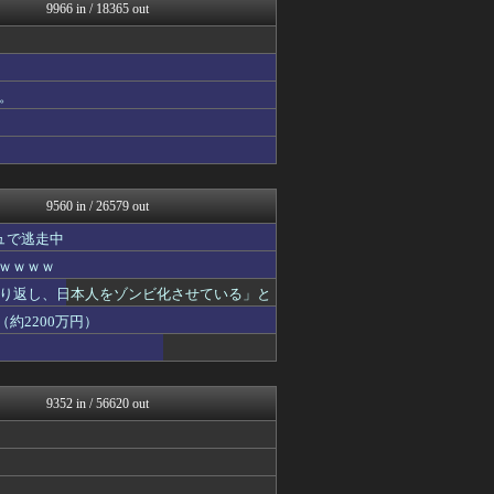
ガンダムブログ（情報戦仕様...
9966 in / 18365 out
日向坂46まとめもり～
なんじぇいスタジアム＠なん...
まとめロッテ！
ベイスターズNEWS
。
国難にあってもの申す！！
Samurai GOAL
JDM速報 海外の反応
櫻坂46まとめもり～
ゆめ痛 -自動車まとめブロ...
9560 in / 26579 out
ュで逃走中
ｗｗｗｗｗ
り返し、日本人をゾンビ化させている」と
約2200万円）
9352 in / 56620 out