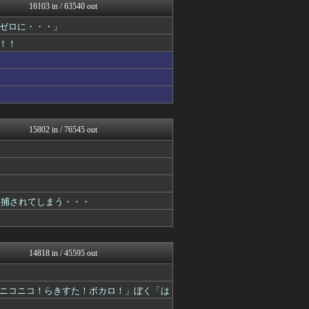
なんじぇいスタジアム＠なん...
16103 in / 63540 out
凹凸ちゃんねる 発達障害・...
ゼロに・・・」
PCパーツまとめ
スターライト速報 -遊戯王...
！！
なんJ PRIDE
ウマ娘まとめ速報うまろぐ
ヒロイモノ中毒
ミニゴブ速報 ～グラブルま...
ヒーローNEWS
アルファルファモザイク＠ネ...
修羅の華-家庭・生活まとめ
15802 in / 76545 out
コンテンツ・声優 | ラブ...
1000mg
明日は何を食べようか
気団談
FGOまとめ速報
まどドラまとめ速報 魔法少...
逮捕されてしまう・・・
ラーメン速報｜2chまとめ...
ニュース30over
モナニュース
ああ言えばForYou
14818 in / 45595 out
スロ板-RUSH
ぴこ速(〃'∇'〃)？
2ch東方スレ観測所
ニコニコ！らきすた！ボカロ！」ぼく「は
修羅場ライフ速報