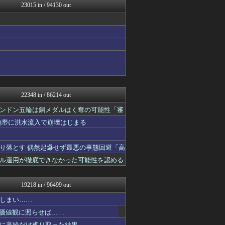
23015 in / 94130 out
広島東洋カープまとめブログ...
ベイスターズ速報＠なんJ
【サッカー まとめ】サカラ...
かせまと！
ヒーローNEWS
NEWSまとめもりー｜2c...
mashlife通信
海外の万国反応記＠海外の反...
SS 森きのこ！
VIPPER速報
22348 in / 86214 out
えすえすログ
Samurai GOAL
ンドン五輪は銅メダルはく奪の可能性「審
まとめ芸能＠美女画像まとめ...
地帯に洪水流入で崩壊はじまる
おーるじゃんる
トレンドの通り道
おうち速報
り落とす 偶然起爆せず最悪の事態回避「高
なんJミュージアム
ル運用が徹底できなかった可能性を認める
U-1 NEWS.
ウマ娘まとめ超速報！
サイ速
19218 in / 96499 out
やみ速@なんJ西武まとめ
あじあニュースちゃんねる
しまい……
FX2ちゃんねる｜投資系ま...
の価値観に照らせば……
パチンコ・パチスロ.com
に高給だけ毟り取った結果……