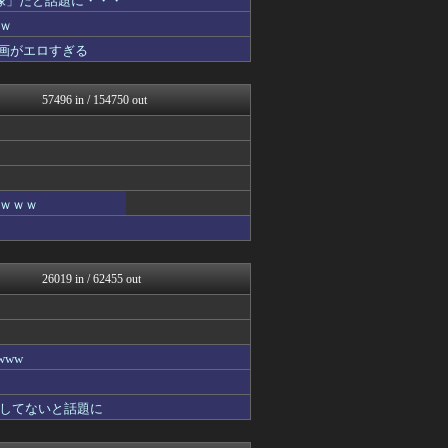
像」だと話題に・・・
フットボール速報
ｗ
原神速報 | GENSHI...
画がエロすぎる
アルファルファモザイク＠ネ...
モンハンまとめ速報【モンハ...
みんな知ってた？【海外の反...
57496 in / 154750 out
修羅場ハザード -復讐・D...
日本第一！ニュース録
おにひめちゃんの監視部屋-...
おにひめちゃんの監視部屋-...
海外の反応リサーチ
わんこーる速報！
ｗｗｗｗ
バズッター速報
パチンコ・パチスロ.com
かせまと！
キニ速
26019 in / 62455 out
ラビット速報
じわ速 芸能ニュースまとめ
坂道情報通～乃木坂46まと...
おにひめちゃんの監視部屋-...
おにひめちゃんの監視部屋-...
ww
おにひめちゃんの監視部屋-...
鬼女の宅配便 - 修羅場・...
してないと話題に
デジタルニューススレッド
まとめCUP
おにひめちゃんの監視部屋-...