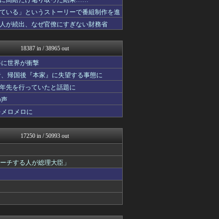
げぇ速
子育てちゃんねる
ている」というストーリーで番組制作を進
わんこーる速報！
人が続出、なぜ官僚にすぎない財務省
V系まとめ速報
大艦巨砲主義！
女子アナお宝画像速報－5c...
18387 in / 38965 out
不思議.net - 5ch...
アニチャット
姿に世界が衝撃
ツバメ速報＠ヤクルトスワロ...
者、帰国後『本家』に失望する事態に
海外トークログ
十年先を行っていたと話題に
カンダタ速報
おにひめちゃんの監視部屋-...
の声
おにひめちゃんの監視部屋-...
をメロメロに
資格ちゃんねる
おたくみくす 声優まとめ
アニはつ -アニメ発信場-
17250 in / 50993 out
ニュー速VIPブログ(`･...
遊戯王マスターデュエルまと...
まにゅそく 2chまとめニ...
ピーチする人が総理大臣」
まとめたニュース
最強ジャンプ放送局
うまぴょいチャンネル -ウ...
GUNDAM.LOG｜ガン...
痛いニュース(ﾉ∀`)
ぶる速-VIP