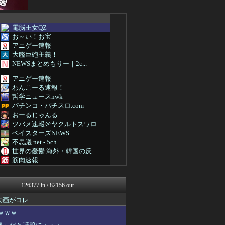
電脳王女QZ
お～い！お宝
アニゲー速報
大艦巨砲主義！
NEWSまとめもりー｜2c...
アニゲー速報
わんこーる速報！
哲学ニュースnwk
パチンコ・パチスロ.com
おーるじゃんる
ツバメ速報＠ヤクルトスワロ...
ベイスターズNEWS
不思議.net - 5ch...
世界の憂鬱 海外・韓国の反...
筋肉速報
fig速
阪神タイガースちゃんねる
126377 in / 82156 out
浮気ちゃんねる
痛いニュース(ﾉ∀`)
動画がコレ
乃木坂46まとめ 乃木りん...
ｗｗｗ
ウマ娘うまぴょい速報
ルフレch. - ファイア...