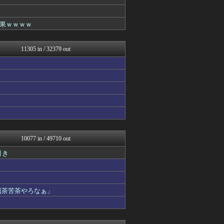
渡る世間はキチばかり - ...
VTuberNews
登山ちゃんねる
果ｗｗｗｗ
バイク速報
オレ的ゲーム速報＠刃
キニ速
11305 in / 32379 out
艦これ速報 艦隊これくしょ...
ウマ娘うまぴょい速報
ほんわかMkⅡ
ミーハー総研（ミーハー総合...
投資ちゃんねる
みそパンNEWS
ガラパゴスジャパン - 海...
それからの出来事() アイ...
パカ娘速報！！ウマ娘まとめ...
乃木通 乃木坂46櫻坂46...
10077 in / 49710 out
footballnet【サ...
引き
かぞくちゃんねる
私が悪いの？【海外の反応】
Ask Reddit まと...
けおけお速報
滅茶苦茶やろなぁ」
韓国ニュース反応まとめ
ニチカン！
ポッカキット
ネトウヨにゅーす