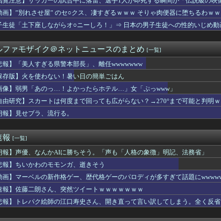
閲覧注意】サッカーの試合中に落雷、選手1人が即死する瞬間が「伝説級の映
生！横浜F・マリノス、三井寺 眞16歳4カ月5日ゴール 全３...
動画】”別れさせ屋” のセ○クス、凄すぎるｗｗｗ そりゃ肉便器に堕ちるわｗｗ
HoYoはなぜオープンワールドRPG、アクション、ターン制と...
ぎる県警本部長」、離任wwwwwww
子生徒「土下座しながらオ○ニーしろ！」⇒ 日本の男子生徒への性的いじめ動
ルズ】ダハドって敵視とかあるんだ知らんかったわ
、平均すると恋人より双子のきょうだいを上に置いていた」二卵性で...
ルファモザイク＠ネットニュースのまとめ
[一覧]
談もなく二世帯話を進めていた弟嫁が、弟と大喧嘩。その騒動で夫婦...
格化で外国人の定着意欲をそぐな
悲報】「美人すぎる県警本部長」、離任wwwwwww
使ってマウントして威厳を保とうとする旦那。義弟がいない時は優し...
保存版】火を使わない！暑い日の簡単ごはん
断しすぎ」と言う男性がいるけど自分を棚上げしてよくそんなことが...
場所は現実とは思えないレベルで美しい…！」外国人が感動する日本...
画像】弱男「あのっ…！よかったらホテル…」女「ぷっwww」
れインターネット老人会じゃんｗ」ぼく「どれどれ…」ガキ「ニコニ...
自由研究】スカートは何度まで回っても広がらない？→270°まで可能と判明
お姉さんが生で中だしさせてくれたことあるんだがｗｗｗｗｗｗｗｗ...
朗報】見せブラ、流行る。
子カバー」のカプセルトイ、爆誕。自宅や職場をパチンコ屋にしちゃ...
出国後の外国人に児童手当誤支給の件数「把握していない」
里、逃走してウ●カスまで晒されるｗｗｗｗｗ
速報
[一覧]
)、筋トレした結果無事かわいくなる（※画像あり）
ーデンのエッチなJK、ビーチに現れるｗｗｗ
朗報】声優、なんかAIに勝ちそう。「声も「人格の象徴」明記、法務省」
あやてぃーへの手紙でまさかのクイズｗ【乃木坂46】
悲報】ちいかわのモモンガ、逝きそう
し付けが堪えられない。シミの付いたバスタオルとか、賞味期限の切...
を受ける前に下剤飲んだら200ccで吐き気と嘔吐と胃痛と寒気の...
動画】マーベルの新作格ゲー、歴代格ゲーのパロディが多すぎて話題にwwwww
娠出産した時に、本当に心の底から喜んでる人いるんですか？
速報】佐藤二朗さん、突然ツイートｗｗｗｗｗｗｗ
リン相手なの？最低だね」俺「いや、その…」→紹介した瞬間、とん...
悲報】トレパク絵師の江口寿史さん、開き直って言い訳してしまう。全く反省
ック事故で車がミンチになった男性、とんでもない姿で発見される…...
勇気だしてSEXしよって言ったらこうなるwww
カテゴリーだと思う俳優・女優