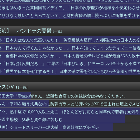
』というゲーム知ってるか？
が長いのって、多分同じ話を何回もループしてるよね
門家を舐めきった某国国営メディア、「日本の反撃能力が地域を不安定化させ
信者「アスペの検査してみた…みんなこれわかるの？」
ようとするも……
さりげなく凄いこと言ってない？」と財務官僚の増上慢っぷりに衝撃を受ける
シスに負ける。イギリス史上最も売れたスタジオアルバムがOasi...
……
り返ると思ったけど日本より欧米が諸悪の根源やん
元女子アナさん、∧∨みたいに脱いでしまうｗｗｗｗｗｗｗｗｗｗｗ...
反応】 パンドラの憂鬱
[一覧]
イ「ゴムある？」家主の女さん「はぁ？！」⇒結果ｗｗｗｗｗｗｗ...
や姫！スピンオフ漫画、「超かぐやメシ」連載決定ｗｗｗ
外「日本人はなんて気高いんだ！」 英高級紙も驚愕した極限の中の日本人の
】ヤクルトvsオリックス 8/8/12:00
外「日本なんて行くんじゃなかった…」 日本を知ってしまったディズニー信
クウェート戦で行った審判買収が本当に深刻である理由がこちら…」...
外「全部日本の真似だったのか…」 日本の普通のテレビ番組が最新SNSの数
ーム教えて
にゆっくり休んでる人の家に気安くお邪魔するものではない」という...
州「日本だけ反則だろ…」 世界の『日本びいき』にヨーロッパ全土から不満
すぎる。住民票を5回もらいに行ったら2回は内容を間違えられ祖母...
外「世界で日本を死守するぞ！」 日本の消防署を訪れたちびっ子集団が世界
オイルマネーが転がり込んでガチで東北最強へWWWWWWWWWW...
咲美保ちゃんに寄せられた″お祝イイ！！コメント”一覧ｗｗｗｗ
ニメさん、何故か1人だけ不人気キャラを追加してしまうｗｗｗ
(ﾉ∀`)
[一覧]
の季節だね。伝説の島、巨大な氷、眠る財宝……心躍る要素が目白押...
ップは「烙印」多すぎじゃない？
稲田大学「学生の皆さん、近隣飲食店での無銭飲食はやめてください」
日本で一番美味い食べ物はこれな、試してみろ！飛ぶぞ」
さん「平和を願う式典なのに防弾ガラスと防弾バッグSPで囲まれた壇上でス
三峡ダム、今年も大変そう・・・
イツ、熱中症で10,000人以上死亡、ほとんどがお前らと同年代で若者は元気💪
物中毒のヤクねこの末路が心配でならない・・・
の絵師が描いた味付けの濃いウマ娘からしか得られない栄養素はある
子園出場校 猛暑と資金難に苦しむ
ーゲーム」なハサウェイがやりそうな事は？
動画】ショートスリーパー堀大輔、高須幹弥にブチギレ
う式典なのに防弾ガラスと防弾バッグSPで囲まれた壇上でスピーチ...
の警察、外国人グループに完全に舐められる