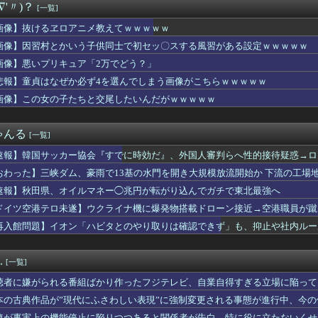
∇'〃)？
[一覧]
254』坂倉『打率.255』←これ
陽 .250 5本 18打点 OPS.689
画像】抜けるヱロアニメ教えてｗｗｗｗｗ
保さん！佐野海舟を代表に選ぶのはマズイっすよ」→守田代表落ちｗ...
画像】因習村とかいう子供同士で初セッ〇スする風習がある設定ｗｗｗｗｗ
ル内定ワイ、人生勝ち組ロードへwwwwwwwwwwwwwww...
】グローグーって寿命を全うするならあと900年ぐらい生きるんだ...
画像】悪いプリキュア「2万でどう？」
マツコに『ドン引き』してしまうｗｗｗｗｗｗｗ
悲報】童貞はなぜか必ず4を選んでしまう画像がこちらｗｗｗｗｗ
身体100点の女子見つかってしまうｗｗｗｗｗ
画像】この女の子たちと交尾したいんだがｗｗｗｗｗ
見かけたヤバすぎる髪型を集めてみたｗｗｗｗ」
大冒険」
りの嫁へのセ◯クスの誘い方、わからない・・・
ゃんる
[一覧]
アア！！！」 俺「！！今のは悲鳴！？」
はデニス ヒュメット選手……ではなく、荒木琉偉選手が登壇しました
速報】韓国サッカー協会『すでに時効だ』、外国人審判らへ性的接待疑惑→ロ
子アナ、無防備パンチラ撮られちゃう
の国籍は日本、UAE、イラン」
おわった】三峡ダム、豪雨で13基の水門を開き大規模放流開始か 下流の工場
ダム、豪雨で13基の水門を開き大規模放流開始か 下流の工場地帯...
にじさんじ断られたからホロライブに入りました」←これ
速報】秋田県、オイルマネー◯兆円が転がり込んでガチで東北最強へ
すいと母ちゃんが言った』と胸を張ったアラフォーのおっさん独身社員
ドイツ空港テロ未遂】ウクライナ機に爆発物搭載ドローン接近→空港職員が蹴
影現場、普通ではないｗｗｗwｗｗｗｗｗｗｗｗ
能C4搭載していた」
再入館問題】イオン「ハビタとのやり取りは確認できず」も、抑止や社内ルー
る番組ばかり作ったフジテレビ、自業自得すぎる立場に陥ってしまい...
ナと海行きてえなあ
軽EVラッコを自動車評論家が褒めてる日本、中国人からは馬鹿にさ...
.
[一覧]
となった女性天皇。日本皇族に韓半島の男の血が入る可能性がゼロに...
聴者に嫌がられる番組ばかり作ったフジテレビ、自業自得すぎる立場に陥って
昇を上回る賃上げを日本に定着させる」→国家公務員の月給大幅増額...
本の古典作品が”現代にふさわしい表現”に強制変更される事態が進行中、今
 ソードアート・オンライン アリシゼーション 夜空」感想・評判...
連が事実上の機能停止に陥りつつあると関係者が告白、特に役に立たないくせ