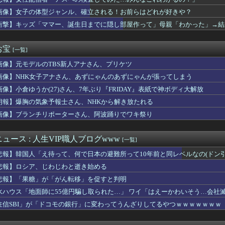
事関係者に2～3年隠したいという夫。理由を聞いたら『世間体が悪...
七瀬、動物園でアシカに水をかけられビショビショに→たまこ爆笑
画像】女子の体型ジャンル、確立される！お前らはどれが好きや？
山に探検するぜ
衝撃】キッズ「ママー、誕生日までに隠し部屋作って」母親「わかった」→結
買ったわ！見てやこれ！」ワイ「これスクーターじゃん…」
、Xの誹謗中傷により自殺→記者「これ、インプレゾンビが誹謗中傷...
たデカ乳デカケツを晒す声優wwwwwwww
お宝
[一覧]
だろう、なんか火力足りんのよな
画像】元モデルのTBS新人アナさん、プリケツ
ールが引退、繁殖入り 18戦1勝 重賞2着7回
１位のスポットクーラーを 安く買った 今日設置する 予定だが多...
画像】NHK女子アナさん、あずにゃんのあずにゃんが張ってしまう
たらダメなのに、なぜか不倫するドラマが流行る理由がコチラ・・・・
画像】小倉ゆうか(27)さん、7年ぶり『FRIDAY』表紙で神ボディ大解放
ク←世界一の金持ちなのになんかあんまり「羨ましい」と感じない理由
市総理と面会決定も…発言不可、握手のみ 8月9日長崎の被爆体験...
朗報】爆胸の気象予報士さん、NHKから解き放たれる
アジアで唯一『世界住みやすさ指数』トップ10の都市がある国とな...
画像】ブランチリポーターさん、阿波踊りでワキ祭り
故か怒っているやよいのご機嫌を直す方法
ネスは陽射しや雨を防げそうなの良いよね
ッチガチになった顔、大変なことになってるって...
ュース : 人生VIP職人ブログwww
[一覧]
W杯で加入者数5倍に 視聴者数は6700万人 総視聴数も4億...
悲報】韓国人「え待って、何で日本の避難所って10年前と同レベルなの(ドン
ない」って、正しくは「優しさ以外にセールスポイントのない男がモ...
くけど、私は家にいればいいの」毎日言われた20歳がついに返した...
悲報】ロシア、じわじわと逝き始める
分かってたら、お前は産まなかった」親に言われた一言が何十年も消...
悲報】「果糖」が「がん転移」を促すと判明
ンロンパ2×2』少なくとも此方の予想に対する逆張りしてくる事は...
水ハウス「地面師に55億円騙し取られた…」 ワイ「はえーかわいそう…会社
ギハとユン・ガイ、18歳差を乗り越え熱愛を認める」→「羨ましい...
「日本の弁当屋の貼り紙、最後の一行がずるい」
住信SBI」が「ドコモの銀行」に変わってうんざりしてるやつｗｗｗｗｗｗｗ
ティ「日本のゲイAV、この素人イケメン何者点？」⇒ 話題の動画...
の水道哲学、ネタ元は宗教団体の無償労働だった