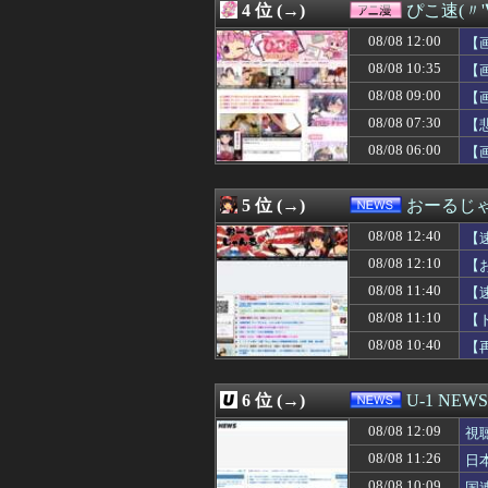
4 位 (→)
ぴこ速(〃'
08/08 12:13
カープ小園『打率.
08/08 12:13
DeNAドラ３・宮下朝
08/08 12:00
【
08/08 12:12
【悲報】守田「森
08/08 10:35
【
08/08 12:12
マーチ→大手コンサ
08/08 09:00
08/08 12:12
【スターウォーズ
【
08/08 12:12
【衝撃】有吉、
08/08 07:30
【
08/08 12:11
【画像】顔20点
08/08 06:00
【
08/08 12:11
外国人「俺達が
08/08 12:10
勇者「異世界の
08/08 12:10
【悲報】久しぶ
5 位 (→)
おーるじ
08/08 12:10
悲鳴「キャアア
08/08 12:10
ガンバ大阪から
08/08 12:40
【
08/08 12:10
【画像】加藤綾
判
08/08 12:10
【
08/08 12:10
【おわった】三峡
08/08 11:40
08/08 12:09
星街すいせい「
【
08/08 12:09
『オレは育てや
08/08 11:10
【
08/08 12:09
【画像】AVの撮
性
08/08 10:40
【
08/08 12:09
視聴者に嫌がられ
08/08 12:08
【ウマ娘】ドン
08/08 12:08
【悲報】BYDの
6 位 (→)
U-1 NEWS
08/08 12:07
勝ったのだ！
08/08 12:07
韓国メディア「幻
08/08 12:09
視
08/08 12:06
高市総理「物価上
08/08 11:26
日
08/08 12:05
【新台】京楽「e
08/08 10:09
国