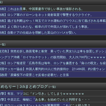
マツナガスレ、これで24歳は無理あるだろ…
覧]
イドル大決戦... 坂道vsカワラボvsスタダvsハロプロ...
動画】これはお見事。中国重慶市で珍しい事故が撮影される。
ナラエラーwwwwwwwwwwwwwwwwwwwwwwww...
) 13試合 4勝6敗 防御率3.41←今オフFA
動画】ロシア軍のドローンをネット発射装置で撃墜するウクライナ。
】佐伯解説員、ディアーナ4連敗を予想して、ブルーウォーカー太田...
動画】逃げる判断はやっ！埼玉でスマホ運転のプリウスに当て逃げされる車載
いで逮捕 エジプト国籍の男性を不起訴処分 鳥取地検 [8/8]
動画】よく助けられたな。岐阜の川で外国人が溺れてしまう事故。
ェンドってポンコツばっかだな…
ヨタセリカはクールで信頼性が高く、運転が楽しいスポーツカーだっ...
動画】自動ドアの仕組みを理解した富山のツバメが賢い。
hシングル、坂道グループのスケジュールを見ると...
過去最少の21%へ低下！タイムズ会員にアンケート
[一覧]
鹿児島】突然右折し路面電車と衝突 乗っていた男女3人は車を放置しダッシ
ャングリア沖縄「ロイヤルチケット」の販売開始、大人29,700円にｗｗｗｗ
悲報】ロシア報道官「広島市長は毎年、ロシアを嫌悪する『偽りの呪文』を繰
張
韓国サッカー協会】外国人審判約10人に性的接待か 計1496回、約2億ウォン（
国政府「原爆投下の背景こそ反省が必要だ」と主張
とめもりー｜2chまとめブログ
[一覧]
衝撃】有吉、マツコに『ドン引き』してしまうｗｗｗｗｗｗｗ
衝撃】中居正広、極秘に『ある事』を始めていたと判明する・・・
謎】サウジ・パキスタン・トルコが軍事同盟…これどこと戦う気？