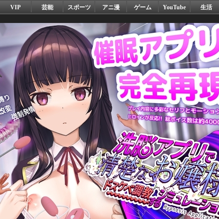
VIP
芸能
スポーツ
アニ漫
ゲーム
YouTube
生活