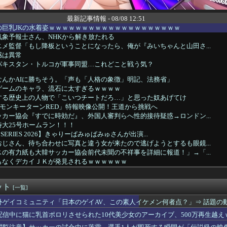
最新記事情報 - 08/08 12:51
の巨乳JKの水着姿ｗｗｗｗｗｗｗｗｗｗｗｗｗｗｗｗｗｗｗｗ
象予報士さん、NHKから解き放たれる
メ監督「もし降板ということになったら、俺が『みいちゃんと山田さ...
感は異常
パキスタン・トルコが軍事同盟…これどこと戦う気？
なんかAIに勝ちそう。「声も「人格の象徴」明記、法務省」
ゲームのキャラ、流石に太すぎるｗｗｗｗ
する歴史上の人物で「こいつチートだろ…」と思った奴あげてけ
モンキーターンRED」特報映像公開！王道から挑戦へ
カー協会『すでに時効だ』、外国人審判らへ性的接待疑惑→ロンドン...
大25号ホームラン！！！
T SERIES 2026】きゃりーぱみゅぱみゅさんが出演...
じさん、待ち合わせに写真と違う女が来たので逃げようとするも眼鏡...
の有力紙も大韓サッカー協会前代未聞の不祥事を詳細に報道！」→「...
もなくデカイＪＫが発見されるｗｗｗｗｗｗ
の点P 私服Ver.」美少女フィギュア【予約開始】
玉を球審嶋田がボール判定したのが敗因だよな
ット
圧が189だった俺。嫁に打ち明けると嫁は「私の料理は間違ってな...
[一覧]
生の皆さん、近隣飲食店での無銭飲食はやめてください」
外ゲイコミュニティ「日本のゲイAV、この素人イケメン何者点？」⇒ 話題の
ャイチャ虫』さん、是非およのクソイントロはギリ超える
配信中に猫に乳首ポロリさせられた10代美少女のアーカイブ、500万再生越え
ットハレルヤが8戦目で初勝利！久しぶりにウマ娘ネーム馬が勝利
って実は巨乳じゃなかったりすんの？