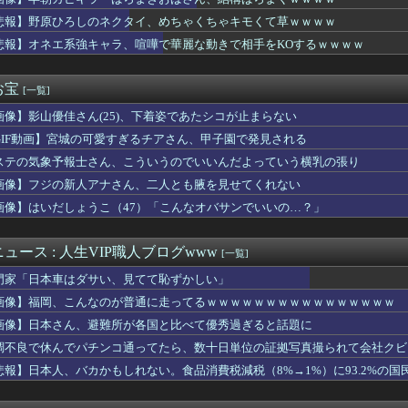
BPOで問題視されるwwwwwwwwwww
環奈ちゃん、プルプルプルプルプルプルプルプルプルwwwwwww...
悲報】野原ひろしのネクタイ、めちゃくちゃキモくて草ｗｗｗｗ
ーランドさん、●●●みたいな食べ物を販売してしまう
悲報】オネエ系強キャラ、喧嘩で華麗な動きで相手をKOするｗｗｗｗ
願いだからフェイクであってほしいこの女児の動画、本物だった…
しくないの…………？
SEEDさん、絶対にあり得ないだろって設定がこちらｗｗｗ
お宝
[一覧]
大統領、ブチギレ「イランはとんでもない二枚舌だ！！」←これｗｗ...
画像】影山優佳さん(25)、下着姿であたシコが止まらない
ンショップで注文→キャンセルして逮捕された女性 無茶苦茶やって...
イも「天然」とか「おっちょこちょい」って言われてた
GIF動画】宮城の可愛すぎるチアさん、甲子園で発見される
に関連する映画でも観ようと「生きてこそ」を借りたのね
ステの気象予報士さん、こういうのでいいんだよっていう横乳の張り
来心で電マを完全挿入したら抜けなくなった助けてｗｗ
中国がレアアースを武器に貿易戦争した結果ｗｗｗｗｗｗｗｗ」
画像】フジの新人アナさん、二人とも腋を見せてくれない
也、ようやく気づくｗｗｗｗｗｗｗｗ
画像】はいだしょうこ（47）「こんなオバサンでいいの…？」
まま結婚。自分を愛した女が「他の男に抱かれてた」事実を知った俺...
結さん、我々を挑発するｗｗｗｗｗ
・川﨑桜、細身なビキニ姿がHすぎる
ュース : 人生VIP職人ブログwww
[一覧]
ーナシオン、打球が飛ばずセンターフライ…ベンチに戻って腕立て5...
門家「日本車はダサい、見てて恥ずかしい」
シーに百戦錬磨のストライカー加入！ 35歳ウェルベック獲得を発...
「調子に乗ってスカート短くしすぎちゃったｗ」ﾊﾟｼｬｯ
画像】福岡、こんなのが普通に走ってるｗｗｗｗｗｗｗｗｗｗｗｗｗｗｗｗ
いう箸のマナーを破らないように」海外の反応
画像】日本さん、避難所が各国と比べて優秀過ぎると話題に
の侵略戦争に突入するための戦争式典だ」 パヨクが広島の平和記念...
調不良で休んでパチンコ通ってたら、数十日単位の証拠写真撮られて会社クビ
すいせいの始球式ｗ
んやから強制置き配は止めておくべき」とユーザーがドン引き、Ub...
悲報】日本人、バカかもしれない。食品消費税減税（8%→1%）に93.2%の
なんて可愛くない無理！」と言って子供を置いて出て行った息子嫁
界、思ったよりも陽キャの雰囲気が漂うwwwwwww