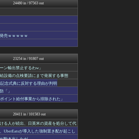
24480 in / 97563 out
投資ちゃんねる
バイク速報
それからの出来事() アイ...
アイドル・女子アナ★吟じま...
あ艦これ ～艦隊これくしょ...
なんじぇいスタジアム＠なん...
発売ｗｗｗｗｗ
ヒーローNEWS
ほんわかMkⅡ
SS 森きのこ！
渡る世間はキチばかり - ...
23254 in / 91807 out
明日は何を食べようか
かぞくちゃんねる
ーン輸出禁止するわw」
みそパンNEWS
給設備の点検要請にまで発展する事態
ポーランドボール 翻訳
和記念式典に反対する理由が判明
パチンコ・パチスロ.com
修羅場まとめ速報
防「」
私が悪いの？【海外の反応】
がポイント給付事業から排除された」
韓国ニュース反応まとめ
ニチカン！
カンダタ速報
20411 in / 101583 out
ガンダムブログ（情報戦仕様...
まとめたニュース
ける人が続出、日英米の資産を処分して代
あやめ速報-SSまとめ-
berEatsが導入した強制置き配が起こし
なんじぇいスタジアム＠なん...
が動き出したが……