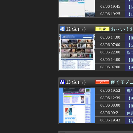
08/06 20:20
【悲報】ヤニねこ、
08/06 19:45
08/06 20:20
【朗報動画】橋本
【
08/06 20:20
【悲報】ディズニ
08/06 19:25
【
08/06 20:20
【閲覧注意】お
08/06 20:20
トマトって美味
08/06 20:18
【衝撃】ガンダム
12 位 (→)
お～い！
08/06 20:18
【衝撃】トランプ
08/06 14:00
【
08/06 20:16
集英社のオンライ
08/06 20:15
小学生まではワ
08/06 07:00
【
08/06 20:15
毎日暑いから雪
08/05 22:00
報
08/06 20:15
女子だけど、出
08/05 14:00
08/06 20:13
台湾メディア「
【
08/06 20:12
【速報】長瀬智
08/05 07:00
【
08/06 20:12
初カノの女とその
08/06 20:11
【画像】本田望
08/06 20:10
【画像】乃木坂
13 位 (→)
働くモノニ
08/06 20:10
DeNA・エンカ
08/06 19:52
専
08/06 20:10
若手主体のチェル
08/06 20:10
【画像】令和JK
08/06 12:39
【
08/06 20:10
「日本ではこう
08/06 08:00
【
08/06 20:10
【速報】「中国へ
08/06 00:21
体
08/06 20:09
【豪速球】星街
08/06 20:09
「こんな事になる
08/05 19:43
【
08/06 20:09
「もう無理！男
08/06 20:09
【画像】昔の将棋