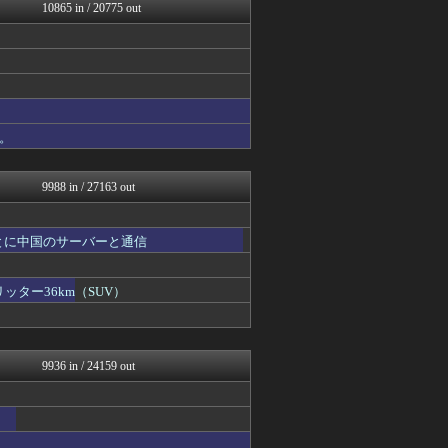
政経ワロスまとめニュース♪
10865 in / 20775 out
鷹速@ホークスまとめブログ
修羅場ライフ速報
まにゅそく 2chまとめニ...
アニゲー速報
VIPPER速報
げぇ速
V系まとめ速報
。
日向坂46まとめもり～
不思議.net - 5ch...
9988 in / 27163 out
とに中国のサーバーと通信
ッター36km（SUV）
9936 in / 24159 out