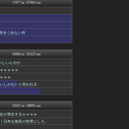
いたしん！
17977 in / 67963 out
えっ!?またここのサイト?
遊戯王マスターデュエルまと...
なんJ PRIDE
mutyunのゲーム+αブ...
痛いニュース(ﾉ∀`)
カンダタ速報
も辞全くめない件
なんじぇいスタジアム＠なん...
オレ的ゲーム速報＠刃
アルファルファモザイク＠ネ...
ラビット速報
16906 in / 83325 out
オーバージョイド！
かしいんやが
フロムOverSS
モッコスヌ〜ン
ｗｗｗｗｗ
漫画まとめ速報
ｗｗｗ
日本第一！ニュース録
ぶる速-VIP
いしかないと笑われる
すらるど - 海外の反応
バズッター速報
世界の憂鬱 海外・韓国の反...
わーすぽ 海外の反応
15652 in / 48092 out
ゲーム魔人
合が発生するｗｗｗｗ
櫻坂46まとめもり～
軍事・ミリタリー速報☆彡
！日本を無音の世界にしろ」
ホロ速