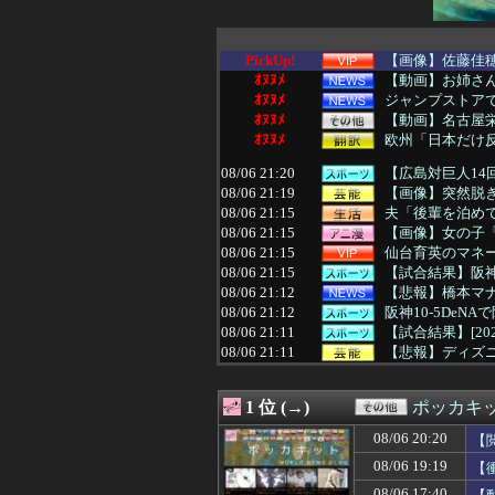
PickUp!
【画像】佐藤佳
ｵﾇﾇﾒ
【動画】お姉さん、
ｵﾇﾇﾒ
ジャンプストアで
ｵﾇﾇﾒ
【動画】名古屋
ｵﾇﾇﾒ
欧州「日本だけ
08/06 21:20
【広島対巨人14
08/06 21:19
【画像】突然脱
08/06 21:15
夫「後輩を泊めて
08/06 21:15
【画像】女の子
08/06 21:15
仙台育英のマネー
08/06 21:15
【試合結果】阪神vs
08/06 21:12
【悲報】橋本マナ
08/06 21:12
阪神10-5DeN
08/06 21:11
【試合結果】[20
08/06 21:11
【悲報】ディズニー
08/06 21:10
【日向坂46】ま
08/06 21:10
【画像】30代
1 位 (→)
ポッカキ
08/06 21:10
【速報】中国「ア
08/06 21:09
彼がオンライン
08/06 20:20
【
08/06 21:09
「やつらの目は節
08/06 19:19
【
08/06 21:09
【DeNA対阪神
08/06 21:09
中日打線、金丸
08/06 17:40