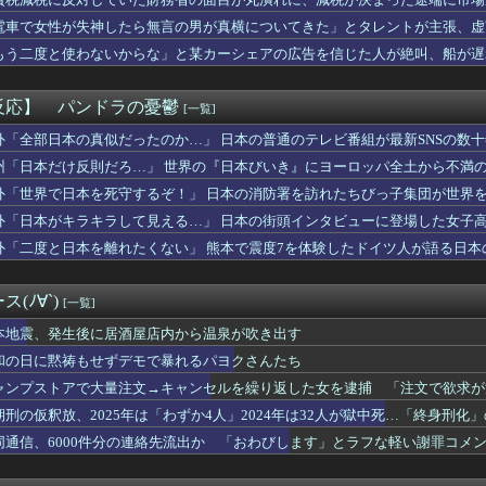
車が電柱に衝突「居眠りをしてしまった」同乗していた県議を含め男...
電車で女性が失神したら無言の男が真横についてきた」とタレントが主張、虚
年W杯は?」韓国サッカーに衝撃的不祥事！W杯予選でレフリーへの...
追加主張するも……
もう二度と使わないからな」と某カーシェアの広告を信じた人が絶叫、船が遅
！ってする時、アヘ顔ダブルピースしてるみたいになるの恥ずかしい...
板が…
miniが大赤字、史上初のマイナスキャッシュフローに陥る
日本ハム17回戦】ソフトバンク オスナが危険球退場 痛恨の押し...
反応】 パンドラの憂鬱
[一覧]
Nで見つけた一定の人にバカ刺さりそうなオモチャがコチラｗｗｗｗ...
んな使う？
外「全部日本の真似だったのか…」 日本の普通のテレビ番組が最新SNSの数
奴って大概仕事ができない人間だよな
州「日本だけ反則だろ…」 世界の『日本びいき』にヨーロッパ全土から不満
成功者になれた…｢とんねるず｣｢おニャン子｣｢AKB｣とヒッ...
外「世界で日本を死守するぞ！」 日本の消防署を訪れたちびっ子集団が世界
全公演違うのか... 三期生ライブ愛知公演、終演後の様子・レ...
本爆発】経産省が原因をほぼ特定、全国の大規模施設でガス供給設備...
外「日本がキラキラして見える…」 日本の街頭インタビューに登場した女子
stagramとTikTokを開設！！！【乃木坂46】
外「二度と日本を離れたくない」 熊本で震度7を体験したドイツ人が語る日本
谷姉妹、パンチラしてしまうｗｗｗｗｗｗｗｗｗｗｗｗｗｗｗｗｗ
が総理大臣になったら中国に謝罪しに行きます」
事告訴 「しんぶん赤旗」１７００件以上の虚偽購読申し込み 「厳...
(ﾉ∀`)
[一覧]
ンチトヨタなんだけど
26号ホームラン、3安打の猛打賞もチームはまさかの6連敗、ドジ...
本地震、発生後に居酒屋店内から温泉が吹き出す
に日本代表の後輩３人が高級ブランドプレゼントしてしまうｗｗｗｗ...
和の日に黙祷もせずデモで暴れるパヨクさんたち
資にハマる若者はギャンブルにハマる若者と同じ傾向がある」
ャンプストアで大量注文→キャンセルを繰り返した女を逮捕 「注文で欲求が
に彗星の如く現れたフィリピン人キャラが可愛すぎると話題に！
6回戦】DeNA・エンカーナシオン、第6号ソロホームラン！4...
期刑の仮釈放、2025年は「わずか4人」2024年は32人が獄中死…「終身刑化
祭りがうるさい！子供がうるさい！うるさいうるさいうるさい！日本...
同通信、6000件分の連絡先流出か 「おわびします」とラフな軽い謝罪コメ
親に「置いていかないで」と言われて置いていった娘！⇒ (※画像...
👶、おっぱいに興味津々ｗｗｗ