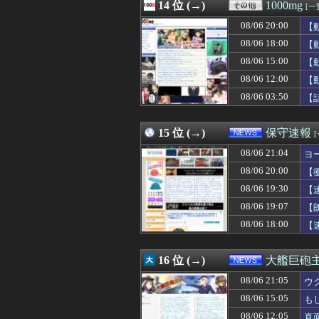
08/06 20:08
14 位 (→)
【悲報】へずまり
1000mg
[一
08/06 20:08
牧原大成が3安
08/06 20:00
【
08/06 20:06
焼肉店でノンアル
08/06 20:06
08/06 18:00
【動画】韓国ア
【
08/06 20:05
【悲報】ラーメン
08/06 15:00
【
08/06 20:05
【動画】中国女さ
08/06 12:00
【
08/06 20:05
おっさん「昔のゲ
08/06 20:05
ビジュアル系四天王「S
08/06 03:50
【
08/06 20:05
【日向坂46】あ
08/06 20:05
【画像】パン線
15 位 (→)
保守速報
08/06 21:04
ヨ
08/06 20:00
【
08/06 19:30
【
08/06 19:07
【
08/06 18:00
【
16 位 (→)
大艦巨砲
08/06 21:05
ウ
08/06 15:05
も
08/06 12:05
真