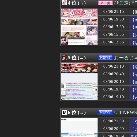
4 位 (→)
ぴこ速(〃'
08/06 21:00
【悲報】Goog
08/06 21:00
普通二輪取った
08/06 21:15
【
08/06 21:00
【シャニマス】
08/06 19:50
【
08/06 21:00
田中みな実、背
08/06 17:30
08/06 21:00
【艦これ】煙幕
【
08/06 21:00
【オリックス対楽
08/06 15:55
【
08/06 21:00
【仮面ライダー
08/06 13:55
【
08/06 21:00
UFOキャッチャ
08/06 21:00
白石「あ、あき
08/06 21:00
些細なことでヘソ
5 位 (→)
おーるじ
08/06 21:00
泳げない子どもが
08/06 21:00
２年付き合ってる
08/06 21:10
【
08/06 21:00
【参政党】神谷
08/06 20:40
【
08/06 21:00
【アメリカ-ス
に・
08/06 20:10
08/06 21:00
古いパチンコ屋
【
08/06 21:00
【胸糞】会話に話
08/06 19:40
【
08/06 21:00
「20分で終わる
08/06 19:10
【
08/06 21:00
韓国人「リュ・ス
08/06 21:00
【朗報】韓国人「1
08/06 21:00
大学生のキモオ
6 位 (→)
U-1 NEWS
08/06 20:59
【SEED】フォ
08/06 20:59
【画像】女子アナ
08/06 21:09
「
08/06 20:55
P「春香がヤンデレに
わ
08/06 20:09
「
08/06 20:55
【広島対巨人14
た
08/06 19:09
消