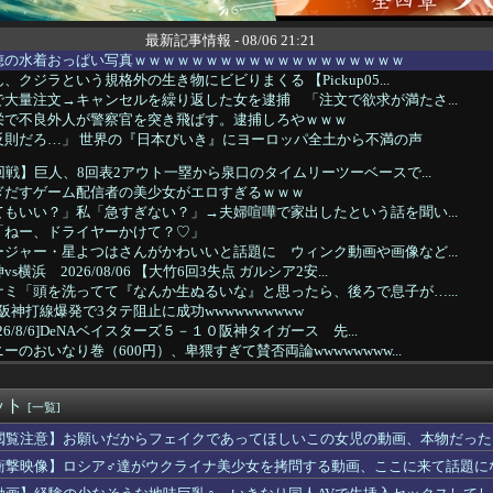
最新記事情報 - 08/06 21:21
穂の水着おっぱい写真ｗｗｗｗｗｗｗｗｗｗｗｗｗｗｗｗｗｗｗ
クジラという規格外の生き物にビビりまくる 【Pickup05...
大量注文→キャンセルを繰り返した女を逮捕 「注文で欲求が満たさ...
栄で不良外人が警察官を突き飛ばす。逮捕しろやｗｗｗ
反則だろ…」 世界の『日本びいき』にヨーロッパ全土から不満の声
回戦】巨人、8回表2アウト一塁から泉口のタイムリーツーベースで...
ぎだすゲーム配信者の美少女がエロすぎるｗｗｗ
もいい？」私「急すぎない？」→夫婦喧嘩で家出したという話を聞い...
「ねー、ドライヤーかけて？♡」
ジャー・星よつはさんがかわいいと話題に ウィンク動画や画像など...
横浜 2026/08/06 【大竹6回3失点 ガルシア2安...
ミ「頭を洗ってて『なんか生ぬるいな』と思ったら、後ろで息子が…...
Aで阪神打線爆発で3タテ阻止に成功wwwwwwwwww
26/8/6]DeNAベイスターズ５－１０阪神タイガース 先...
のおいなり巻（600円）、卑猥すぎて賛否両論wwwwwwww...
さかの楽曲も披露！『三期生LIVE』愛知公演のレポがこちら
半ばの女の子の下着姿、ドスケベすぎるｗｗｗｗｗｗｗｗｗｗｗｗ❤
ット
メリカさぁ、調子乗ってるからお前らが頼ってる軍用中国ドローン輸...
[一覧]
ゲームにハマってどんどん口が悪くなり気性も荒くなった
閲覧注意】お願いだからフェイクであってほしいこの女児の動画、本物だった
穴か？」と日米に見切りをつけた欧州投資家の選択に衝撃を受ける人...
衝撃映像】ロシア♂達がウクライナ美少女を拷問する動画、ここに来て話題に
16回戦】阪神が連敗ストップで単独首位キープ １２年ぶりの初回...
が降板した途端に打ち出すｗｗｗｗｗｗｗｗ