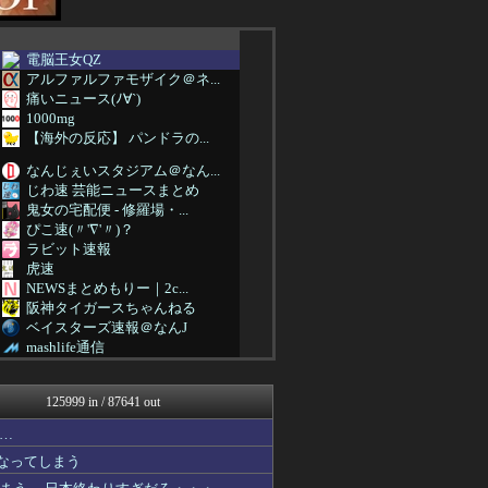
電脳王女QZ
アルファルファモザイク＠ネ...
痛いニュース(ﾉ∀`)
1000mg
【海外の反応】 パンドラの...
なんじぇいスタジアム＠なん...
じわ速 芸能ニュースまとめ
鬼女の宅配便 - 修羅場・...
ぴこ速(〃'∇'〃)？
ラビット速報
虎速
NEWSまとめもりー｜2c...
阪神タイガースちゃんねる
ベイスターズ速報＠なんJ
mashlife通信
日向坂46まとめ速報
なんJミュージアム
125999 in / 87641 out
おーるじゃんる
おうち速報
…
U-1 NEWS.
なってしまう
なんじぇいスタジアム＠なん...
なんJ（まとめては）いかん...