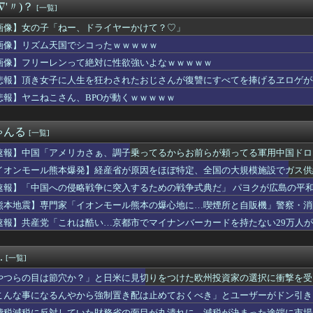
∇'〃)？
[一覧]
leのエンジニア「AIで仕事がつまらなくなった」
やつが乗るべきバイクｗｗｗｗｗｗｗ
画像】女の子「ねー、ドライヤーかけて？♡」
海外の小糸の紹介文（日本語訳）
画像】リズム天国でシコったｗｗｗｗｗ
中ぱっくりドレス横乳ノーブラおっぱい！スリット内腿
してんのに大暴れしすぎちゃうか？
画像】フリーレンって絶対に性欲強いよなｗｗｗｗｗ
天15回戦】楽天、岸孝之が通算１７３勝目 桑田真澄らに並ぶ勝利...
悲報】頂き女子に人生を狂わされたおじさんが復讐にすべてを捧げるヱロゲが
マイス】「十二支同盟」とも戦うらしいけど
悲報】ヤニねこさん、BPOが動くｗｗｗｗｗ
ーでスヌーピーのでっかい人形を二人でなんとかとってやろうと悪戦...
ら様……？」あきら「……白石」
を曲げ、3日間口もきかず家で食事もしない旦那。もうすぐ誕生日だ...
ゃんる
[一覧]
増えているらしい･･･
彼女がいるんだが、妊娠したので生まれる前に籍を入れたいと言われ...
速報】中国「アメリカさぁ、調子乗ってるからお前らが頼ってる軍用中国ドロ
代表、食料品の消費減税「天下の愚策だ」と批判
イオンモール熊本爆発】経産省が原因をほぼ特定、全国の大規模施設でガス供
ウェーデン】美味しいミートボール【ポーランドボール】
・・【PICKUP】
にはゴリラがいた←これマジ！？
速報】「中国への侵略戦争に突入するための戦争式典だ」 パヨクが広島の平
題と全く関係ないどうでもいいことで割り込んでくる職場の年配女性...
熊本地震】専門家「イオンモール熊本の爆心地に…喫煙所と自販機」警察・消
話だ、手伝え」偏頭痛の彼女を胸に眠らせたまま犬の散歩を断った1...
速報】共産党「これは酷い…京都市でマイナンバーカードを持たない29万人
ンボム、会社車でバス専用車線を走行し罰金」→「たいしたことない...
00回以上聴いたJ-POP、この5曲」
タはなぜエナジードリンク飲んでるアピールするんや
.
[一覧]
ビドゥンガンダム「ビーム弾きます、ビーム曲げられます、空飛びま...
、生放送で高校時代の制服を着てしまうｗｗｗｗｗｗｗｗｗｗｗｗｗ...
やつらの目は節穴か？」と日米に見切りをつけた欧州投資家の選択に衝撃を受
なってしまった...... 」
りに選んだのは……
こんな事になるんやから強制置き配は止めておくべき」とユーザーがドン引き、U
回戦】巨人が7回表に逆転！代打・ダルベックが逆転2点タイムリー...
のは……
費税減税に反対していた財務省の面目が丸潰れに、減税が決まった途端に市場