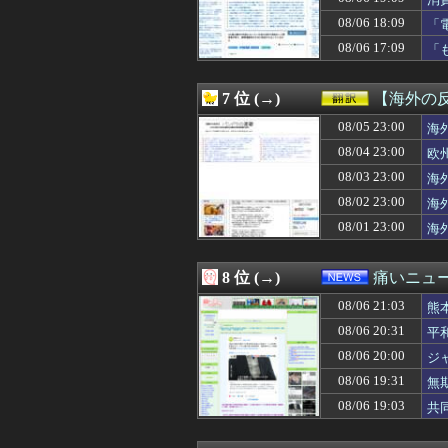
08/06 20:55
日本共産党の街宣
08/06 20:53
オスナ、退場
08/06 18:09
「
08/06 20:51
外国人「2002
と
08/06 17:09
「
08/06 20:50
居酒屋で4名です
看
08/06 20:49
Google、Ge
08/06 20:48
【ソフトバンク対
7 位 (→)
【海外の
08/06 20:47
【衝撃】SHIE
08/06 20:46
08/05 23:00
Amazonってそ
海
08/06 20:45
飲み会に来ない
08/04 23:00
欧
08/06 20:41
責任を取らないから
08/03 23:00
海
08/06 20:41
【日向坂46】これ
08/06 20:40
【イオンモール熊
08/02 23:00
海
08/06 20:40
乃木坂グッズ公式In
08/01 23:00
海
08/06 20:40
【画像】阿佐ヶ
08/06 20:40
前泊博盛氏「私
08/06 20:40
【！】共産党が刑
8 位 (→)
痛いニュース
08/06 20:38
トヨタ嫌いのア
08/06 21:03
08/06 20:37
大谷翔平が25＆
熊
08/06 20:35
【悲報】鎌田大地
08/06 20:31
平
08/06 20:35
研究者「株式投
08/06 20:00
ジ
08/06 20:35
【画像】スト6
08/06 20:35
【DeNA対阪神1
08/06 19:31
無
08/06 20:35
【悲報】日本人「
08/06 19:03
共
08/06 20:35
【衝撃】震災で母
08/06 20:34
【動画】赤ちゃん