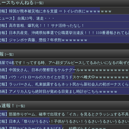
イカ、AVになってしまう…「このAV最高やで！」
ュースちゃんねる
[一覧]
に電マで毎日クリ○リスをいじられてイカされまくった結果ｗｗｗｗ...
ャドール」の事故率高すぎて草
朗報】韓国が熊本被災地に水を支援 ⇒ トイレの水にｗｗｗｗｗｗｗ
ントが優勝のために緊急補強した先発投手、デビュー戦1回7失点で...
ニュース】 台風13号、迷走・・・
of Reincarnationは皆様からのご意見を真摯...
朗報】高市首相、爆乳化！！！ サナ活待ったなし！
もせずデモで暴れるパヨクさんたち
ンガが死ぬとかいうアホな考察
速報】日本共産党、沖縄県知事選で公職選挙法違反！！！ 110番通報されて
)、7回1失点wwwwwwwwwww
悲報】ジャンポケ斉藤、懲役７年求刑ｗｗｗｗｗｗｗ
ん、最高すぎる水着姿を公開して話題にｗｗｗｗｗｗ
Iさん、大学の教育現場をめちゃくちゃにしてしまう
新選組が「いのちの党」に改名ｗｗｗｗｗｗｗｗｗｗｗ
速報
[一覧]
する直前に別れた元彼女と子供の保育園で再会した。このモヤモヤ感...
酒屋で4名です！ってする時、アヘ顔ダブルピースしてるみたいになるの恥ず
のアニメどう思う？【海外の反応】
D発言で大炎上「当時は浸透してなかった」にネット総ツッコミ
動画】中国女さん、日本の警察官をケルナグールｗｗｗｗｗｗｗｗｗｗｗｗｗ
イター6の新キャラ、エロ可愛くてメロメロになるプレイヤーが続出
朗報】パウ・パトロールのスカイとか言うドスケベ雌犬🐶ｗｗｗｗｗｗｗｗｗ
人民、中国人民と連帯して戦おー！悪政高市を打倒するぞー！」
さん「VIVANT（ヴィヴァント）」
悲報】ラッパーさん、札束披露するもネット民から新社会人の初ボーナスくら
て梅干しなるものを食べた」日本旅行で食べた変わった食べ物に対す...
動画】アメリカ人なら絶対目が覚める目覚まし時計がこちらｗｗｗｗｗ
ブラジャーも取ってください」 女「え、でも見えちゃう…」www...
テーブルに肘をついてはいけない？日本の食事マナーが想像以上に厳...
ME!」大谷翔平が今永昇太から第25号弾丸先頭打者ホームラン...
る速報！
[一覧]
易度ゲーはやる気が出ない（皆がやってるゲームじゃないと達成感が...
悲報】部屋作りゲーム、確率で出現する「イカ」を見るとクラッシュする不具
uddiesに刺さる... わこち、この姿はまさか・・・
正だったか調査」するわけ…実は銃を構えただけで警察本部長まで報...
悲報】日本人「祭りがうるさい！子供がうるさい！うるさいうるさいうるさい
ブ掲示板：ホロ速：PART2【配信実況可】
画像】早朝カビキラーばらまきおばさん、結構ばらまくｗｗｗｗ