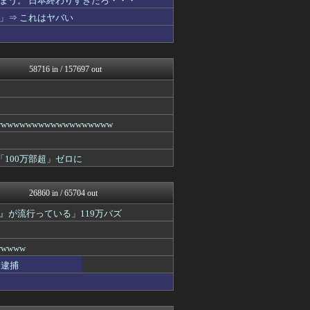
まう。 日本終わりすぎだろ・・・
不思議.net - 5ch...
」⇒ これはヤバい
なんJ PRIDE
ウマ娘うまぴょい速報
アニゲー速報
子育てちゃんねる
58716 in / 157697 out
わんこーる速報！
えすえすログ
大艦巨砲主義！
女子アナお宝画像速報－5c...
なんじぇいスタジアム＠なん...
wwwwwwwwwwwwwww
保守速報
日刊やきう速報
100万部超」ゼロに
痛いニュース(ﾉ∀`)
GUNDAM.LOG｜ガン...
スターライト速報 -遊戯王...
26860 in / 65704 out
凹凸ちゃんねる 発達障害・...
うまぴょいチャンネル -ウ...
が流行っている」119万バズ
ウマ娘まとめ速報うまろぐ
登山ちゃんねる
ああ言えばForYou
wwww
アルファルファモザイク＠ネ...
り逮捕
コンテンツ・声優 | ラブ...
2ch東方スレ観測所
哲学ニュースnwk
ミニゴブ速報 ～グラブルま...