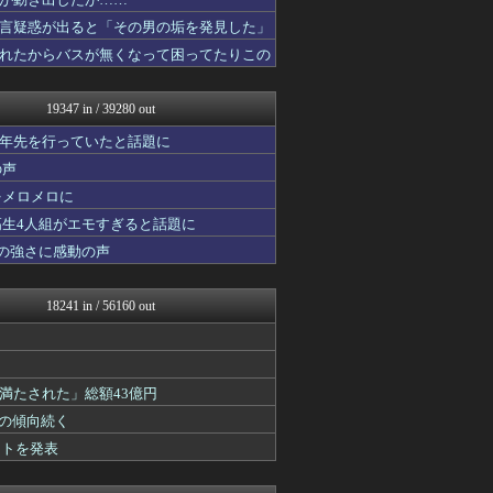
国難にあってもの申す！！
なんJ PRIDE
言疑惑が出ると「その男の垢を発見した」
NO FOOTY NO L...
れたからバスが無くなって困ってたりこの
VIPPER速報
かせまと！
なんじぇいスタジアム＠なん...
19347 in / 39280 out
スマブラ屋さん | スマブ...
理想ちゃんねる
十年先を行っていたと話題に
育児板拾い読み
の声
AKB48タイムズ（AKB...
をメロメロに
日向坂46まとめもり～
おーるじゃんる
高生4人組がエモすぎると話題に
坂道情報通～乃木坂46まと...
の強さに感動の声
なんJミュージアム
にゅーすアルー！
もえるあじあ(･∀･)
18241 in / 56160 out
サイ速
かいこれ！ 海外の反応 コ...
【サッカー まとめ】サカラ...
スコールちゃんねる｜２ちゃ...
満たされた」総額43億円
アニゲー速報
なんじぇいスタジアム＠なん...
」の傾向続く
わんこーる速報！
ントを発表
不思議.net - 5ch...
筋肉速報