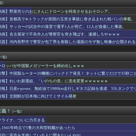
ゅう氏、熊本震災ボランティアで熱中症疑い「水風呂に入っても体内...
覧]
打猛打賞！！またタイムリーで同点に追いつく
動画】野菜売りのおじさんにドローンを特攻させるおそロシア。
コールビールを飲んだら2杯目で急性アルコール中毒になった。それ...
イドルさん、ヱチヱチ限界点を超えてしまう
動画】首都高で4tトラックが原因の玉突き事故に巻き込まれた軽バンの車載。
おじさん、青く変色したにんにくが出てきてブチギレwwwwwww...
動画】サッカーの試合中の落雷で選手1人が死亡、12人が負傷した事故。
ん、日本の警察官をケルナグールｗｗｗｗｗｗｗｗｗｗｗｗｗｗｗｗ...
動画】名古屋栄で不良外人が警察官を突き飛ばす。逮捕しろやｗｗｗ
ーム売ってくれええええええ(買わない)」
HAZNA、MALICE MIZER、La’...
話題】河内長野市で警官が包丁男を射殺した場面のモザ無し映像が公開される
のグッズ、完売してるぞ・・・
透けまくってるOLさんの尻たまらんｗｗｗｗｗｗｗｗｗｗ
[一覧]
ーロッパが中国製メガソーラーを締め出しｗｗｗ
衝撃】中国製ルーター20機種にバックドア発見！ ネットに繋ぐだけで35秒ご
速報】れいわ新選組、「いのちの党」に党名変更ｗｗｗｗｗｗ
朗報】日産e-power、無給油で1980km走行しギネス記録を達成 55Lタンクでリ
速報】北朝鮮が日本海に向けてミサイル発射
主義！
[一覧]
クライナ、ついに力尽きる
し1941年時点で5隻の大和型戦艦があったら
面目に高市を支持している人に聞きたいんやが