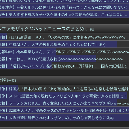
動画】経験の少なそうな地味巨乳♀、いきなり同人AVで生挿入セックスしてし
版・宇垣美里さん(35)ｗｗｗｗｗｗ
閲覧注意】麻薬カルテルに処刑される男「待って！こんな死に方聞いてない！
パーの堀さん、4時間寝てた事がバレる
げ育成にスピスティル使うというのもあるのだな
ガチ】美人すぎる有名女子バスケ選手のセ○クス動画が流出。これはエロい…
日本人の間で『女が破滅的な人生を送るのを楽しむ陰湿な趣味』が流...
パートに申し送りあるかと確認したらいきなりキレられた。このパー...
ルファモザイク＠ネットニュースのまとめ
[一覧]
ゲーム、確率で出現する「イカ」を見るとクラッシュする不具合が発...
速報】れいわ新選組、さん、「いのちの党」に改名🔥WWWWWWWWWWW
いに力尽きる
悲報】生成AIさん、大学の教育現場をめちゃくちゃにしてしまう
ジエンドさん、お尻が性的すぎた件ｗｗｗｗｗｗ
16回戦】中日、8回裏1アウト満塁から石川昂弥の2点タイムリー...
朗報動画】橋本環奈ちゃん、プルプルプルプルプルプルプルプルプルwwwwwwwww
国製メガソーラーを締め出しｗｗｗ
ickup05164706】
報】ヤニねこ、BPOで問題視されるwwwwwwwwwwwwwwwwwwwwwwww
ストファーの150km左腕高部くん、10奪三振自責点0で負ける
悲報】『週刊少年ジャンプ』発行部数が初の100万部割れ… 国内の紙雑誌で「
後に居酒屋店内から温泉が吹き出す
ーナル】最強の支援機と言えば？
TILITY SELECTION収録『No.101 S・...
速報
[一覧]
性交罪の影響で日本でのレイプ認知件数爆増
らの既存キャラにもシナリオの顔アップ演出とか追加してください
画像】韓国人「日本人の間で『女が破滅的な人生を送るのを楽しむ陰湿な趣味』
で私のトレーナーさんみたい♪ ←「これぞ恋愛強者スペ一族…」
画像】スト6に彗星の如く現れたフィリピン人キャラが可愛すぎると話題に！
推定300kgのヒグマ登場ｗｗｗｗｗｗｗｗｗｗｗｗｗｗｗｗｗｗ...
グ漫画ってなんなの？
悲報】ラーメンおじさん、青く変色したにんにくが出てきてブチギレwwwwww
選組、さん、「いのちの党」に改名🔥WWWWWWWWWWW
画像】32歳美人さん、漫画グッズの注文キャンセルを43億円分繰り返しまく
セクシーさとキュートな上原歩夢ちゃんのフィギュアが制作決定！【...
動画】大阪府警に射殺されたオッサン、めちゃめちゃ苦しそうに死ぬ
ャラの耳どうなってるの問題
黒人の梅毒患者399人を治療せず放置したらどうなるか見たろ！」...
週選別しないといけないアーティファクトの数がまた増えた…