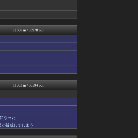
キニ速
アルファルファモザイク＠ネ...
もみあげチャ～シュ～
ポッカキット
りぷらい速報
アニはつ -アニメ発信場-
11506 in / 35978 out
NEWSぽけまとめーる
かせまと！
育児板拾い読み
ねこのあまやどり
まとめCUP
まとめたニュース
NEWSまとめもりー｜2c...
浮気ちゃんねる
mashlife通信
まとめ芸能＠美女画像まとめ...
11303 in / 56594 out
ベイスターズNEWS
Samurai GOAL
なんJミュージアム
海外の反応ジャーナル
おーるじゃんる
になった
トレンドの通り道
U-1 NEWS.
国民が賛成してしまう
おうち速報
ぶる速-VIP