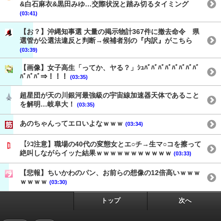
&白石麻衣&黒田みゆ…交際状況と踏み切るタイミング
(03:41)
【お？】沖縄知事選 大量の掲示物計367件に撤去命令 県
選管が公選法違反と判断→候補者別の『内訳』がこちら
(03:39)
【画像】女子高生「ってか、ヤる？」ｼｭﾊﾞﾊﾞﾊﾞﾊﾞﾊﾞﾊﾞﾊﾞﾊﾞ
ﾊﾞﾊﾞﾊﾞ⇒！！！
(03:35)
超星団が天の川銀河最強級の宇宙線加速器天体であること
を解明…岐阜大！
(03:35)
あのちゃんってエロいよなｗｗｗ
(03:34)
【ｼｺ注意】職場の40代の変態女とエ○チ→生マ○コを擦って
絶叫しながらイッた結果ｗｗｗｗｗｗｗｗｗｗｗ
(03:33)
【悲報】ちいかわのパン、お前らの想像の12倍高いｗｗｗ
ｗｗｗｗ
(03:30)
トップ
次へ