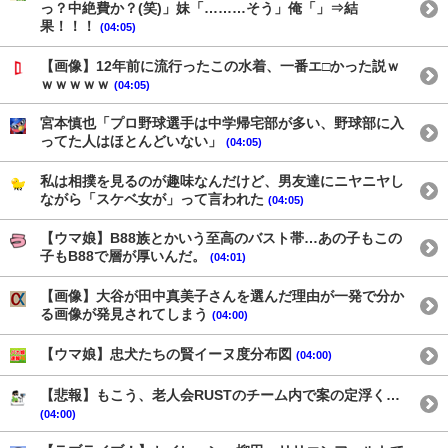
っ？中絶費か？(笑)」妹「………そう」俺「」⇒結
果！！！
(04:05)
【画像】12年前に流行ったこの水着、一番エ□かった説ｗ
ｗｗｗｗｗ
(04:05)
宮本慎也「プロ野球選手は中学帰宅部が多い、野球部に入
ってた人はほとんどいない」
(04:05)
私は相撲を見るのが趣味なんだけど、男友達にニヤニヤし
ながら「スケベ女が」って言われた
(04:05)
【ウマ娘】B88族とかいう至高のバスト帯…あの子もこの
子もB88で層が厚いんだ。
(04:01)
【画像】大谷が田中真美子さんを選んだ理由が一発で分か
る画像が発見されてしまう
(04:00)
【ウマ娘】忠犬たちの賢イーヌ度分布図
(04:00)
【悲報】もこう、老人会RUSTのチーム内で案の定浮く…
(04:00)