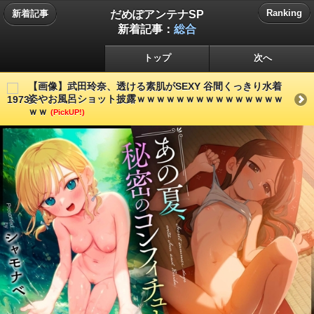
だめぽアンテナSP
Ranking
新着記事
新着記事：
総合
トップ
次へ
【画像】武田玲奈、透ける素肌がSEXY 谷間くっきり水着
姿やお風呂ショット披露ｗｗｗｗｗｗｗｗｗｗｗｗｗｗｗ
ｗｗ
(PickUP!)