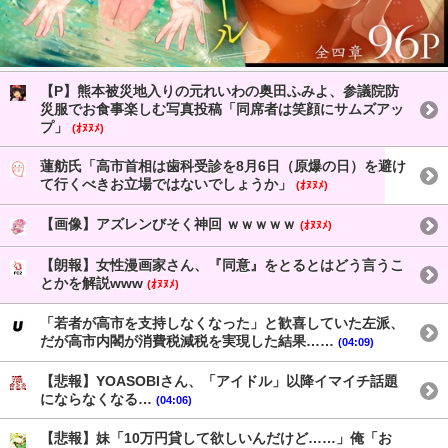
【P】熊本被災地入りの元れいわの奥田ふみよ、参議院防
災服でお食事楽しむ写真投稿「同席者は笑顔にサムズアッ
プ」
(ｵﾇﾇﾒ)
蓮舫氏「高市首相は歯科受診を8月6日（原爆の日）を避け
て行くべきお立場ではないでしょうか」
(ｵﾇﾇﾒ)
【画像】アズレンびそく神回 ｗｗｗｗｗ
(ｵﾇﾇﾒ)
【朗報】女性漫画家さん、『同意』をとるとはどう言うこ
とかを解説www
(ｵﾇﾇﾒ)
「若者が高市を支持しなくなった」と歓喜していた左派、
だが高市内閣が消費税減税を実現した結果……
(04:09)
【悲報】YOASOBIさん、「アイドル」以降イマイチ話題
にならなくなる…
(04:06)
【悲報】妹「10万円貸して欲しいんだけど……」俺「お