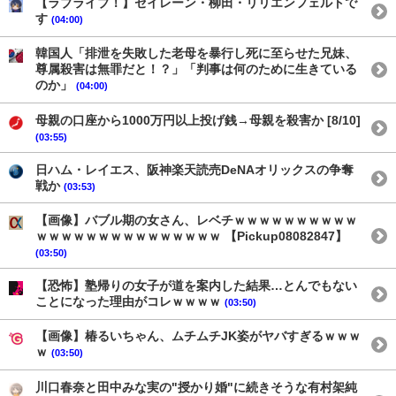
【ラブライブ！】セイレーン・柳田・リリエンフェルトで
す
(04:00)
韓国人「排泄を失敗した老母を暴行し死に至らせた兄妹、
尊属殺害は無罪だと！？」「判事は何のために生きている
のか」
(04:00)
母親の口座から1000万円以上投げ銭→母親を殺害か [8/10]
(03:55)
日ハム・レイエス、阪神楽天読売DeNAオリックスの争奪
戦か
(03:53)
【画像】バブル期の女さん、レベチｗｗｗｗｗｗｗｗｗｗ
ｗｗｗｗｗｗｗｗｗｗｗｗｗｗｗ 【Pickup08082847】
(03:50)
【恐怖】塾帰りの女子が道を案内した結果…とんでもない
ことになった理由がコレｗｗｗｗ
(03:50)
【画像】椿るいちゃん、ムチムチJK姿がヤバすぎるｗｗｗ
ｗ
(03:50)
川口春奈と田中みな実の"授かり婚"に続きそうな有村架純