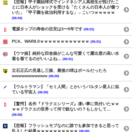
【悲報】甲子園始球式でインドネシア人高校生が投げたこ
とに日本人がショックを受ける「たくさんの日本人が傷つ
いた」「甲子園を政治利用するな」←こいつｗｗｗｗｗ
(06:04)
電源タップの寿命の目安は3〜5年です
(06:01)
PCA、WAR8.0ｗｗｗｗｗｗｗｗｗｗｗｗ
(06:01)
【ウマ娘】純朴な田舎娘がこんな可愛くて露出度の高い水
着を着てるのがいいよね…
(06:01)
立石正広の見逃し三振、最後の球はボールだったろ
wwwwwwwwwww
(06:00)
【ウルトラマン】「セミ人間」とかいうバルタン星人に似
ている宇宙人
(06:00)
【驚愕】名作『ドラクエシリーズ』凄い事に気付いたｗｗ
ｗｗドラクエの世界って何で銃ないの？もしかして…
(06:00)
【悲報】フラッシュモブなのに誰でも参加できると思って
乱入した結果ｗｗｗｗｗｗｗｗｗｗ
(06:00)