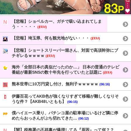
【悲報】ショベルカー、ガチで吸い込まれてしま
う・・・・・
(ｵﾇﾇﾒ)
【悲報】埼玉県、何も観光地がない・・・
(ｵﾇﾇﾒ)
【悲報】ショートスリーパー堀さん、対面で高須幹弥にブ
チギレるｗｗｗｗ
(ｵﾇﾇﾒ)
海外「全部日本の真似だったのか…」 日本の普通のテレビ
番組が最新SNSの数十年先を行っていたと話題に
(ｵﾇﾇﾒ)
熊本世帯に10万円貸し付け、無利子ｗｗｗｗｗ
(06:16)
伊藤百花ってAKB色が強くなりすぎて移籍が難しくなりそ
うな件？【AKB48いともも】
(06:15)
僕ハイエース乗り、パチンコ屋の駐車場にいるけど隣に停
めたらおっさんがぶち切れてきた…
(06:12)
【闇】税務署の不祥事が爆増してる『原因』って何？？