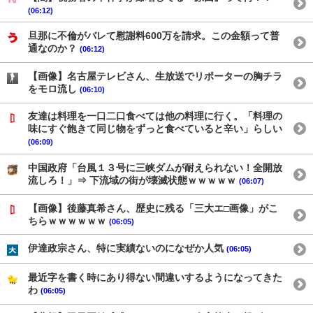
(06:12)
旦那に不倫がバレて慰謝料600万を請求。この金額って普
通なのか？
(06:12)
【画像】名古屋テレビさん、生放送でリポーターの胸チラ
をモロ流し
(06:10)
友達は料理を一口二口食べては他の料理に行く。「料理の
味にすぐ飽きて同じ物をずっと食べていると辛い」らしい
(06:09)
中国政府「台風１３号に三峡ダムが耐えられない！全開放
流しろ！」⇒ 下流域の街が壊滅状態ｗｗｗｗｗ
(06:07)
【画像】後藤真希さん、歴史に残る「三大エ□画像」がこ
ちらｗｗｗｗｗｗ
(06:05)
伊達政宗さん、特に実績ないのになぜか人気
(06:05)
最近字を書く時にあり得ない間違いするようになってきた
わ
(06:05)