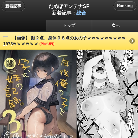
だめぽアンテナSP
Ranking
新着記事
新着記事：
総合
トップ
次へ
【画像】 顔２点、身体９８点の女の子ｗｗｗｗｗｗｗｗｗ
ｗｗｗｗｗｗ
(PickUP!)