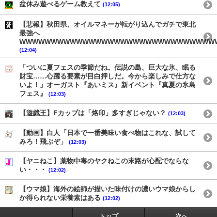
盆休み遊べるゲーム教えて
(12:05)
【悲報】秋田県、オイルマネーが転がり込んでガチで東北
最強へ
WWWWWWWWWWWWWWWWWWWWWWWWWWWWWWW
(12:04)
「ついに夏フェスの季節だね。伝説の島、巨大な氷、眠る
財宝……心躍る要素が目白押しだ。今から楽しみで仕方な
いよ！」オーガスト『あいミス』新イベント『真夏の氷島
フェス』
(12:03)
【遊戯王】Fカップは「烙印」多すぎじゃない？
(12:03)
【動画】白人「日本で一番美味い食べ物はこれな、試して
みろ！飛ぶぞ」
(12:03)
【ヤニねこ】薬物中毒のヤクねこの末路が心配でならな
い・・・
(12:02)
【ウマ娘】海外の絵師が描いた味付けの濃いウマ娘からし
か得られない栄養素はある
(12:02)
トップ
次へ