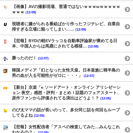
【画像】AVの撮影現場、普通ではないｗｗｗwｗｗｗｗｗ
ｗｗｗ
(12:09)
視聴者に嫌がられる番組ばかり作ったフジテレビ、自業自
得すぎる立場に陥ってしまい……
(12:09)
【悲報】BYDの軽EVラッコを自動車評論家が褒めてる日
本、中国人からは馬鹿にされてる模様…
(12:08)
勝ったのだ！
(12:07)
韓国メディア「幻となった女性天皇。日本皇族に韓半島の
男の血が入る可能性がゼロに・・・」
(12:07)
【新台】京楽「e ソードアート・オンライン アリシゼーシ
ョン 夜空」感想・評判・まとめ！話題のフェアスタート、
原作ファンから評価されてる演出はどうよ！？
(12:05)
のび太ママの話が長いのって、多分同じ話を何回もループ
してるよね
(12:05)
【悲報】女性配信者「アスペの検査してみた…みんなこれ
わかるの？」
(12:05)