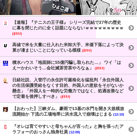
【速報】『テニスの王子様』 シリーズ完結で27年の歴史
に幕を閉じたのに全く話題にならないｗｗｗｗｗｗｗｗｗ
(ｵﾇﾇﾒ)
高値で米を大量に仕入れた米卸大手、米価下落によって決
算が凄まじいことになっている模様
(ｵﾇﾇﾒ)
積水ハウス「地面師に55億円騙し取られた…」 ワイ「は
えーかわいそう…会社滅茶苦茶やろなぁ」
(ｵﾇﾇﾒ)
日経社説、入管庁の永住許可厳格化を猛批判「永住外国人
の生活保護受給をなくす目的、外国人の意欲をそがないか
懸念」「外国人を一時的な労働力ではなく、処遇改善など
で定着を後押しすべき」
(ｵﾇﾇﾒ)
【おわった】三峡ダム、豪雨で13基の水門を開き大規模放
流開始か 下流の工場地帯に洪水流入で崩壊はじまる
(12:10)
『オレは育てやすいと母ちゃんが言った』と胸を張ったア
ラフォーのおっさん独身社員
(12:09)