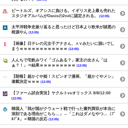
ビートルズ、オアシスに負ける。イギリス史上最も売れた
スタジオアルバムがOasisの2ndに認定される。
(12:05)
太平洋戦争史振り返ると思ったけど日本より欧米が諸悪の
根源やん
(12:05)
【画像】日テレの元女子アナさん、∧∨みたいに脱いでし
まうｗｗｗｗｗｗｗｗｗｗｗｗ
(12:05)
人んちで宅飲みワイ「ゴムある？」家主の女さん「は
ぁ？！」⇒結果ｗｗｗｗｗｗｗｗｗ
(12:05)
【朗報】超かぐや姫！スピンオフ漫画、「超かぐやメシ」
連載決定ｗｗｗ
(12:05)
【ファーム試合実況】ヤクルトvsオリックス 8/8/12:00
(12:05)
韓国人「我が国がクウェート戦で行った審判買収が本当に
深刻である理由がこちら…」→「これはダメなやつ…（ﾌﾞ
ﾙﾌﾞﾙ」＝韓国の反応
(12:05)