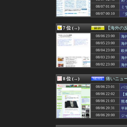
08/07 04:00
【ラブライブ！】
08/07 04:00
韓国人「ソクリ投
08/07 01:09
ミ
08/07 03:57
合コンで出会った
08/07 00:10
「
08/07 03:55
三重県警察 鈴鹿
な
08/07 03:51
SpaceX、米
08/07 03:50
【画像】チー牛さ
7 位 (→)
【海外の
08/07 03:50
【絶望】里帰り
08/07 03:41
08/06 23:00
消費税減税をなん
海
08/07 03:39
子の保育園バザー
08/05 23:00
海
08/07 03:39
【ククパ】味付け
08/04 23:00
欧
08/07 03:39
小梨の私へ嫌味言
08/07 03:38
やってみたいバ
08/03 23:00
海
08/07 03:34
【画像】Ado、
08/02 23:00
海
08/07 03:33
【興奮】発情期
08/07 03:32
【画像】ワイ、
08/07 03:30
「サウダージ」
8 位 (→)
痛いニュース
08/07 03:30
【画像】5億円
08/06 23:01
08/07 03:30
【衝撃】嫁の不
パ
08/07 03:26
【画像】 こん
08/06 22:02
【
08/07 03:25
【悲報】格安ピン
08/06 21:03
熊
08/07 03:19
大人になってか
08/07 03:18
ベランダで緑色で
08/06 20:31
平
08/07 03:18
恋愛相談してくる
08/06 20:00
ジ
08/07 03:18
【すごい話】余命
08/07 03:15
ラブホあるあるW