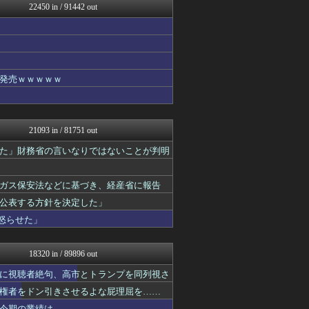
22450 in / 91442 out
まとめCUP
NEWSまとめもりー｜2c...
まとめ芸能＠美女画像まとめ...
VIPPER速報
コノユビニュース｜みんなの...
げぇ速
発売ｗｗｗｗｗ
不思議.net - 5ch...
ツバメ速報＠ヤクルトスワロ...
V系まとめ速報
子育てちゃんねる
21093 in / 81751 out
がーるずレポート - ガー...
女子アナお宝画像速報－5c...
た」財務省の言いなりではないことが判明
いたしん！
Zチャンネル＠VIP
ガス保安法などに基づき、経産省に報告
watch＠２ちゃんねる
mutyunのゲーム+αブ...
公表する方針を決定した」
ウマ娘まとめ速報うまろぐ
怒らせた」
オレ的ゲーム速報＠刃
ラビット速報
ネラーボイス
18320 in / 89896 out
ゲーム実況者速報＠YouT...
常識的に考えた
に視聴者絶句、高市とトランプを同列視さ
アルファルファモザイク＠ネ...
権者をドン引きさせるよな屁理屈を……
パカ娘速報！！ウマ娘まとめ...
今期の業績は……