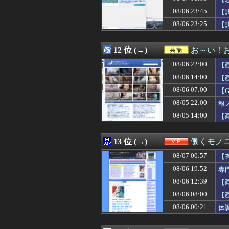
08/07 02:57
家族用に入れて
08/06 23:45
08/07 02:55
スペースXのロ
【
08/07 02:55
千葉県袖ケ浦市「
08/06 23:25
【
08/07 02:50
【既視感】嫁の
08/07 02:50
【画像】関西2大美
08/07 02:50
【悲報】今のア
12 位 (→)
お～い！
08/07 02:48
あっち系御用達で
08/06 22:00
【
08/07 02:45
【辺野古事故】日
08/07 02:45
世間では神ゲー
08/06 14:00
【
08/07 02:40
矢田萌華ちゃん
08/06 07:00
【
08/07 02:40
高市首相、2年
08/05 22:00
08/07 02:39
【ボッコ】25年
報
08/07 02:39
なんかＧＪ出来
08/05 14:00
【
08/07 02:39
若くして両親を亡
08/07 02:39
【画像】これ超
08/07 02:38
野村周平、下半
13 位 (→)
働くモノニ
08/07 02:37
【悲報】 週刊少
08/07 00:57
【
08/07 02:34
【超画像】小倉
08/07 02:34
「プチプチ」を
08/06 19:52
専
08/07 02:34
【画像】坂道女
08/06 12:39
【
08/07 02:34
【画像】 セクシ
08/06 08:00
【
08/07 02:32
筋トレに詳しい
08/07 02:30
【事実】「弱い
08/06 00:21
体
08/07 02:30
【画像】 色白美肌
08/07 02:25
【驚愕】ロシアの