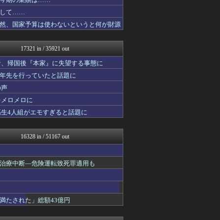
コンテンツ・声優 | ラブ...
韓国ニュース反応まとめ
して……
婚外ちゃんねる
然、国家予算は使わないというと何が財源
国難にあってもの申す！！
もえるあじあ(･∀･)
アルファルファモザイク＠ネ...
17321 in / 35921 out
キスログ
U-1 NEWS.
者、帰国後『本家』に失望する事態に
奥様は鬼女-DQN返しまと...
十年先を行っていたと話題に
奥様は鬼女-DQN返しまと...
の声
婚外ちゃんねる
がーるずレポート - ガー...
をメロメロに
筋肉速報
高生4人組がエモすぎると話題に
えっ!?またここのサイト?
ダイエット速報＠2ちゃんね...
VIPPER速報
16328 in / 51167 out
芸能人の気になる噂
キスログ
芸能人の気になる噂
治療中断―危険運転致死罪適用も
バズッター速報
がーるずレポート - ガー...
奥様は鬼女-DQN返しまと...
婚外ちゃんねる
満たされた」総額43億円
奥様は鬼女-DQN返しまと...
まとめCUP