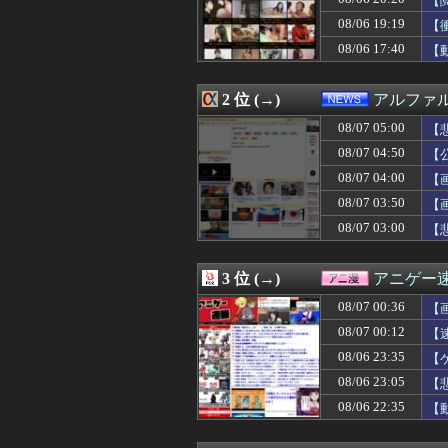
【
08/07 05:03
元ＮＨＫ中川安
08/06 19:19
【
08/07 05:01
【ウマ娘】暑い
08/06 17:40
08/07 05:00
【悲報】内田り
【
08/07 05:00
【Apple】Ma
08/07 05:00
ギリギリやれる
2 位 (→)
アルファ
08/07 05:00
アイナ・ジ・エ
08/07 05:00
【閲覧注意】メキ
08/07 05:00
【
08/07 05:00
【ラブライブ！】
08/07 04:50
【
08/07 05:00
【福岡】3年間で
08/07 05:00
田﨑さくらアナ
08/07 04:00
【
08/07 05:00
韓国人「雨の中
08/07 03:50
【
08/07 04:55
「投資不適格にな
08/07 03:00
【
08/07 04:50
【公開処刑】姉、規
08/07 04:45
「Linuxで十分
08/07 04:45
「Linuxで十分
3 位 (→)
アニゲー
08/07 04:41
タブレットのバ
08/07 04:39
ドラマ「親愛な
08/07 00:36
【
08/07 04:39
「マスコミの立ち
08/07 00:12
【
08/07 04:30
◆悲報◆韓国警
08/07 04:25
08/06 23:35
【悲報】ソープで
【
08/07 04:19
青春時代を思い
08/06 23:05
【
08/07 04:19
【画像】松本人志さ
08/06 22:35
【
08/07 04:19
日本の商船が中
08/07 04:19
カープ、最下位転
08/07 04:18
綾瀬はるかの丸出