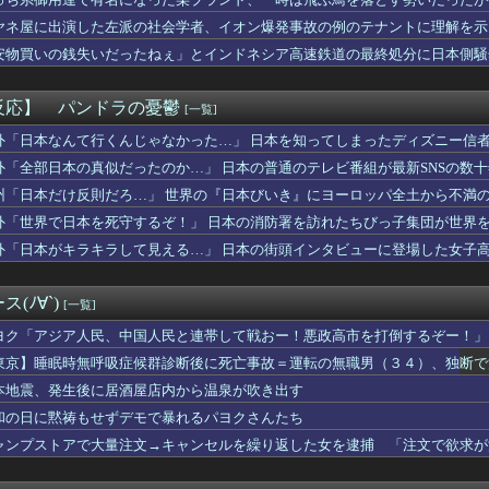
🌙🐈‍⬛「うちのオタクは社畜かボンボン」（世界の平均睡眠時間ラ...
票問題の年に、選挙管理委員会が成果給を99.99%受け取ってい...
ヤネ屋に出演した左派の社会学者、イオン爆発事故の例のテナントに理解を示
超しつこい男にブチギレて帰宅。それから3ヶ月、突然携帯に着信が...
安物買いの銭失いだったねぇ」とインドネシア高速鉄道の最終処分に日本側騒
サーキットでパレード走行訓練中だった白バイが転倒事故 20代の...
んだ？
国防関連技術保護を重視し供給連鎖から中国系を完全排除へ 供給業...
ん、とんでもない恵体の白人美女と結婚してしまうｗｗｗｗｗｗｗｗ...
反応】 パンドラの憂鬱
[一覧]
出産中の嫁と険悪…もう会わずに離婚したくなった理由がコレｗｗｗｗ
としても阻止したい石破前首相、「何いってんのこいつ」と有権者を...
外「日本なんて行くんじゃなかった…」 日本を知ってしまったディズニー信
に出そうと思っていた物をダンボール箱ごと持っていったママ。中身...
外「全部日本の真似だったのか…」 日本の普通のテレビ番組が最新SNSの数
がケチャップ、タイトルがスイーツ臭…。クックパッドで地雷レシピ...
州「日本だけ反則だろ…」 世界の『日本びいき』にヨーロッパ全土から不満
ってたトメが、標的をコトメに変えた→トメ「いつになったら結婚す...
イト
外「世界で日本を死守するぞ！」 日本の消防署を訪れたちびっ子集団が世界
おっぱいが小さい。【朗悲報】
外「日本がキラキラして見える…」 日本の街頭インタビューに登場した女子
の嫁のマ○コをチ◯コで擦りまくった結果ｗｗｗｗｗｗｗｗｗｗｗ
女性に手を褒められてめっちゃ嬉しかった
とかいうサウダージでしか聞いたことない言葉ｗｗｗｗｗｗｗｗ
(ﾉ∀`)
[一覧]
を目の前にした吉岡里帆の顔ｗｗｗｗｗ
倫相手から『神対応』されて人生やり直せた結果ｗｗｗｗ
ヨク「アジア人民、中国人民と連帯して戦おー！悪政高市を打倒するぞー！」
なだらしない体型の女子が好きなやついる？
東京】睡眠時無呼吸症候群診断後に死亡事故＝運転の無職男（３４）、独断で
サロ行ってきたらｗｗｗｗｗｗｗｗｗｗｗwwww
本地震、発生後に居酒屋店内から温泉が吹き出す
ら共感できなくなったキャラ
赤いくちばしの中型のインコを保護。ご近所あたりにチラシを貼り、...
和の日に黙祷もせずデモで暴れるパヨクさんたち
職場の後輩(♀)に、勝手に不倫相手（本命）にされた。挙句その彼...
ャンプストアで大量注文→キャンセルを繰り返した女を逮捕 「注文で欲求が
半年と言われてたがウワキ夫捨てて義両親の介護やめたらガンが綺麗...
VW