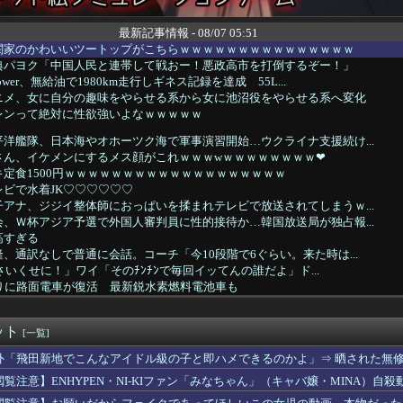
最新記事情報 - 08/07 05:51
関家のかわいいツートップがこちらｗｗｗｗｗｗｗｗｗｗｗｗｗｗｗ
典パヨク「中国人民と連帯して戦おー！悪政高市を打倒するぞー！」
wer、無給油で1980km走行しギネス記録を達成 55L...
ニメ、女に自分の趣味をやらせる系から女に池沼役をやらせる系へ変化
レンって絶対に性欲強いよなｗｗｗｗｗ
洋艦隊、日本海やオホーツク海で軍事演習開始…ウクライナ支援続け...
さん、イケメンにするメス顔がこれｗｗｗwｗｗｗｗｗｗｗｗ❤
定食1500円ｗｗｗｗｗｗｗｗｗｗｗｗｗｗｗｗｗｗｗ
ビで水着JK♡♡♡♡♡♡
アナ、ジジイ整体師におっぱいを揉まれテレビで放送されてしまうｗ...
、Ｗ杯アジア予選で外国人審判員に性的接待か…韓国放送局が独占報...
高すぎる
、通訳なしで普通に会話。コーチ「今10段階で6ぐらい。来た時は...
さいくせに！」ワイ「そのﾁﾝﾁﾝで毎回イッてんの誰だよ」ド...
ぶりに路面電車が復活 最新鋭水素燃料電池車も
えて上司のパソコンのコンセントを抜いたらこうなるww
の夏休み』、とんでもない発表をしてしまう！！！！！
ット
ーニングみたいな新連載が始まるｗｗｗｗｗｗｗｗ
[一覧]
、エース級の財務官僚・一松旬氏を左遷「彼は協力的でなかった」財...
外「飛田新地でこんなアイドル級の子と即ハメできるのかよ」⇒ 晒された無
間ドスケベになるボーイッシュ女子、見つかるwwwwwwww
閲覧注意】ENHYPEN・NI-KIファン「みなちゃん」（キャバ嬢・MINA）自殺
を隠した】さくらみこ：水着ガチャコンプでホロライブドリームを掴...
巨乳女子2人組、とんでもない場所でナンパされてしまうwwwww...