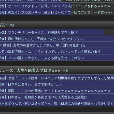
おいたメモが泥よけになっただなんてｗｗ
ケット残骸、月面に衝突か…ファルコン9の上段！
悲報】サイバーコネクトツー社長、ジャンプ公式にブロックされるｗｗｗｗ
おむつ交換で噛みつかれ」看護助手の男を逮捕 90歳入院患者の顔...
悲報】美女インフルエンサー「残クレじゃなくて一括でアルファード買っちゃった」
浮気でメール爆弾！2度目で取った行動がこれｗｗｗ
女 ←くっそかわいいと話題にｗｗｗ 【Pickup06072...
ニメ、女に自分の趣味をやらせる系から女に池沼役をやらせる系へ変化
お宝
[一覧]
有名になった某ブランド、一時は飛ぶ鳥を落とす勢いだったが今期の...
画像】ブランチリポーターさん、阿波踊りでワキ祭り
教組委員長「杜撰な計画、学校が責めを負うのは当然」としつつも、...
と言われているが個人的にはクソゲーだと思うゲーム挙げてけ
画像】影山優佳さん(25)、下着姿であたシコが止まらない
の瞳が綺麗すぎて吸い込まれる！！！【乃木坂46】
GIF動画】宮城の可愛すぎるチアさん、甲子園で発見される
限定の消費減税「確実に戻す」発言は「私の覚悟」
前に付き合ってた女性の事をふと思い出した。もう24年は会ってな...
ステの気象予報士さん、こういうのでいいんだよっていう横乳の張り
ないというか…。泥に同情する気はないけど報告者も何だかなぁ…
画像】フジの新人アナさん、二人とも腋を見せてくれない
くし年の離れた妹を育てた義兄。姪が十歳になった頃からおかしくな...
おすすめ
身強調の「過激すぎる三角水着」公開でネットざわつき
ュース : 人生VIP職人ブログwww
[一覧]
年ジャンプさん、最大発行部数653万部から急降下でついに100...
有能】政府「トラックはサービスエリア利用有料化すればサボらず走るし流問
ゆうか（元・小倉優香）が水着グラビア復帰ｗｗｗｗｗ
製造販売している川上産業、「プチプチ株式会社」に社名変更
門家「日本車はダサい、見てて恥ずかしい」
子のバスト一覧ｗｗｗｗｗｗｗｗｗｗｗｗwｗｗｗｗ
画像】福岡、こんなのが普通に走ってるｗｗｗｗｗｗｗｗｗｗｗｗｗｗｗｗ
ー女優・三浦恵理子、全裸ナマ乳がHすぎる
画像】日本さん、避難所が各国と比べて優秀過ぎると話題に
から質問は聞くよ
男は救われない」ってのに女がブチ切れた理由ｗｗｗｗ
調不良で休んでパチンコ通ってたら、数十日単位の証拠写真撮られて会社クビ
のTikToker可愛すぎｗｗｗｗｗ
風俗事情をご覧くださいｗｗｗｗｗｗｗｗｗｗwwww