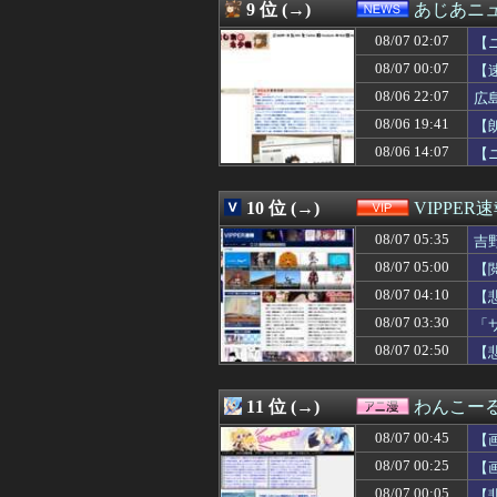
08/07 03:12
【悲報】共同通
9 位 (→)
あじあニ
08/07 03:11
【必見動画】熊本
08/07 02:07
08/07 03:10
【衝撃】妻の浮
【
08/07 03:10
【速報】日本の
08/07 00:07
【
08/07 03:09
【VCR RUST
08/06 22:07
広
08/07 03:09
【子供】結局何
08/07 03:09
米穀商社の木徳神糧
08/06 19:41
【
08/07 03:05
【画像】ダンス部
08/06 14:07
【
08/07 03:03
【朗報】「誰か
08/07 03:03
【悲報】ワイ、上
08/07 03:03
【驚愕】サッカ
10 位 (→)
VIPPER
08/07 03:01
【ウマ娘】昔の
08/07 05:35
吉
08/07 03:00
夫さん、妻に「天
08/07 03:00
【天文】「系外衛
08/07 05:00
【
08/07 03:00
【悲報】娘「吹奏
08/07 04:10
【
08/07 03:00
【ラブライブ！】B
08/07 03:00
08/07 03:30
【画像】一番手
「
08/07 03:00
【朗報】プチプチ
08/07 02:50
【
08/07 03:00
◆悲報◆韓国警
08/07 03:00
海外「日本の科学
08/07 03:00
【スターウォー
11 位 (→)
わんこー
08/07 03:00
韓国人「イ・ジュ
08/07 00:45
【
08/07 03:00
【食洗機】韓国
08/07 02:57
ダシをちゃんとと
08/07 00:25
【
08/07 02:57
福祉タクシーで下
08/07 00:05
【