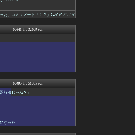
奥様は鬼女-DQN返しまと...
軍事・ミリタリー速報☆彡
国難にあってもの申す！！
コミュノート「！？」ｼｭﾊﾞﾊﾞﾊﾞﾊﾞﾊﾞ
キスログ
アルファルファモザイク＠ネ...
VIPPER速報
10641 in / 32109 out
U-1 NEWS.
正義の見方
ゲーム魔人
坂道情報通～乃木坂46まと...
とりのまるやき（保守）
奥様は鬼女-DQN返しまと...
奥様は鬼女-DQN返しまと...
婚外ちゃんねる
まとめたニュース
がーるずレポート - ガー...
10095 in / 51085 out
フィルダースチョイス
題解決じゃね？」
【サッカー まとめ】サカラ...
コノユビニュース｜みんなの...
芸能人の気になる噂
芸能人の気になる噂
ダイエット速報＠2ちゃんね...
キスログ
になった
芸能人の気になる噂
バズッター速報