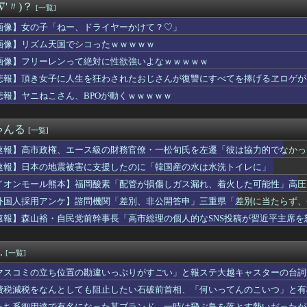
∇'〃)？
[一覧]
子供を妊娠したんだ…」父「！？実は俺と母さんも兄妹なんだ」ぼく...
らく、ガチでブチギレてしまう！！！！！！
画像】女の子「ねー、ドライヤーかけて？♡」
出た仙台育英の野球部JKマネージャー、ガチで可愛いぞ
画像】リズム天国でシコったｗｗｗｗｗ
(おなつ)「演技中に惚れてしまった俳優がいる」
神駅と薬院駅の駅構内で不審な音声（下ネタ）が流れる 第三者が不...
画像】フリーレンって絶対に性欲強いよなｗｗｗｗｗ
実際にプレイしたらわかるけどライザは友達って感じで性的な目では...
悲報】頂き女子に人生を狂わされたおじさんが復讐にすべてを捧げるヱロゲが
、撮られるｗｗｗｗｗｗｗｗｗｗ
悲報】ヤニねこさん、BPOが動くｗｗｗｗｗ
プロ野球選手※多村仁志禁止
ーぱみゅぱみゅ 本名をさらりと告白
こ盛りにしてるのはまあ見かけるが持ち帰りはなしでしょう、、、
ゃんる
[一覧]
く、フる側の曲
デ女優さん、番組の企画でハッスルしすぎてしまうｗｗｗｗｗｗ
速報】高市政権、エース級の財務官僚・一松旬氏を左遷「彼は協力的でなかっ
んのJK姿😍ｗｗ😍ｗ😍ｗｗｗ😍ｗｗｗｗｗｗ
速報】日本の地震被害に支援したのに「韓国産の水は水洗トイレに」
倉優香さん、水着グラビア復帰してシコらせにくるｗ
コネクトツーの松山氏、JUMP公式にブロックされるｗｗｗｗｗｗ...
イオンモール熊本】福岡酸素「配管が損傷しガス漏れ、着火した可能性」高圧
The Binding of Isaac」「ダークソウル...
外国人採用アンケ】諮問機関「差別、非公開答申」三重県「差別に当たらず、
ゃんとフサパンの水着、DKPIとDKPIが触れてる構図が良き…
速報】森山裕・自民党前幹事長「高市総理の個人的なSNS投稿が習近平主席を
、マジでヤバイぞ・・・
が今年で10周年ってマジ？wwwwwwwwwwwwwwwww
友達からたまにチケット買わされるから見に行くんやけどさ・・・
.
[一覧]
outube配信にもNightbotみたいなコメント制御ツ...
まれる「銀」は従来推定よりも約55％多かった？ 隕石の分析結果...
マスコミの立ち位置の勘違いっぷりがすごい」と報ステ大越キャスターの台詞
1500万の中古物件、レベチｗｗｗｗｗｗｗｗｗｗｗｗｗｗｗｗｗ...
ようという思惑がひしひしと
費税減税をなんとしても阻止したい石破前首相、「何いってんのこいつ」と有
はボサボサな忠犬ミラ公たち
っち系御用達で有名になった某ブランド、一時は飛ぶ鳥を落とす勢いだったが