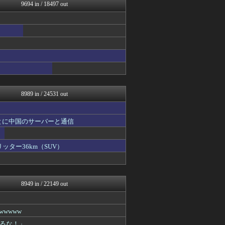
ハロン棒ch
9694 in / 18497 out
奥様は鬼女-DQN返しまと...
婚外ちゃんねる
海外の反応スポーツ
VIPPER速報
げぇ速
まとめCUP
理想ちゃんねる
NEWSまとめもりー｜2c...
アニメつぶやき速報‼︎
8989 in / 24531 out
とに中国のサーバーと通信
ッター36km（SUV）
8949 in / 22149 out
wwww
るな！」