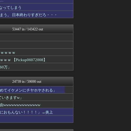
…
いたしん！
なってしまう
ウマ娘まとめ速報うまろぐ
まう。 日本終わりすぎだろ・・・
アルファルファモザイク＠ネ...
ほんわかMkⅡ
ラビット速報
53447 in / 143422 out
アイドル・女子アナ★吟じま...
VIPPER速報
コンテンツ・声優 | ラブ...
みそパンNEWS
アナきゃぷ速報
ｗｗｗｗｗ
韓国ニュース反応まとめ
Pickup06072008】
国難にあってもの申す！！
60万」
アルファルファモザイク＠ネ...
(*ﾟ∀ﾟ)ゞカガクニュー...
VIPワイドガイド
24739 in / 59690 out
理想ちゃんねる
がーるずレポート - ガー...
めてイケメンにチヤホヤされる」
U-1 NEWS.
ていきますw」
WorldFootball...
バズッター速報
wwwwwwwwwwww
がーるずレポート - ガー...
におもんない！！！！」→炎上
芸能人の気になる噂
軍事・ミリタリー速報☆彡
芸能人の気になる噂
芸能人の気になる噂