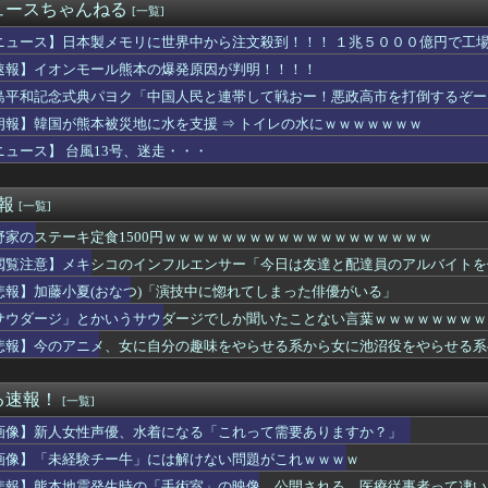
信、ガチで逝く・・・・・・
ュースちゃんねる
[一覧]
総合病院 地震発生時の手術室の映像が色んな意味で衝撃的だと話題...
気が発覚…あのときの「音信不通の弟」の意味がヤバすぎたｗｗｗｗ
ニュース】日本製メモリに世界中から注文殺到！！！ １兆５０００億円で工
地震被害に支援したのに「韓国産の水は水洗トイレに」
速報】イオンモール熊本の爆発原因が判明！！！！
】葛葉達：7日目｜あまりに生々しすぎる陰キャムーブでギャルを...
島平和記念式典パヨク「中国人民と連帯して戦おー！悪政高市を打倒するぞー
歳差がベスト？？
、4-6月期経常利益が前年同期比97.7％減の0.7億円に減...
朗報】韓国が熊本被災地に水を支援 ⇒ トイレの水にｗｗｗｗｗｗｗ
さん、公式SNSで部員のエ○チな動画をあげてしまった結果ｗｗｗ...
ニュース】 台風13号、迷走・・・
らも好かれる主人公」の特徴、ガチで決まるｗｗｗｗ
司、新入社員がスタバでパソコンやって企業秘密漏洩したから泣かし...
ー王国ブラジルで進むサッカー離れ 36％が「関心なし」
速報
[一覧]
水着がそのまま入るジャーニー…まるで成長していない！？
野家のステーキ定食1500円ｗｗｗｗｗｗｗｗｗｗｗｗｗｗｗｗｗｗｗ
井のシミ数えてれば終わるでな」と押し倒されて性行為 → 凄いこ...
星」を史上初めて発見か--しかし「衛星」の定義を揺るがす事態に...
閲覧注意】メキシコのインフルエンサー「今日は友達と配達員のアルバイトを
楽部の顧問に楽器買えって言われた」親「いくらなの？」娘「60万...
悲報】加藤小夏(おなつ)「演技中に惚れてしまった俳優がいる」
Lｺｽﾞｶﾎ…？🐉【蓮ノ空】
Vグループはマジでこういう男とのコラボも解禁したほうがいいよ
サウダージ」とかいうサウダージでしか聞いたことない言葉ｗｗｗｗｗｗｗｗ
で有名な川上産業、社名を「プチプチ株式会社」に変更wwwww
悲報】今のアニメ、女に自分の趣味をやらせる系から女に池沼役をやらせる系
察、韓国代表前監督を任意聴取…業務上背任などの容疑
者が猫の寿命を2倍に上げる注射剤を開発。これこそノーベル賞だろ...
ズ】ライトセーバーって握りづらそうだよね…
る速報！
[一覧]
ンソク、地方選挙で基礎議員1議席のみ獲得し『全て私の責任』と頭...
画像】新人女性声優、水着になる「これって需要ありますか？」
人が騒ぐ「水洗い」は予備洗浄だった！日本の飲食店の衛生習慣を解説
り薄色薄味に煮た煮物を、味見もせずに色を見ただけで「薄そうだか...
画像】「未経験チー牛」には解けない問題がこれｗｗｗｗ
校の女子生徒、一時心肺停止 同乗看護師は適切な処置行わず、生徒...
悲報】熊本地震発生時の「手術室」の映像、公開される。医療従事者って凄い