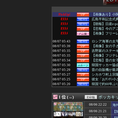
PickUp!
【画像あり】小
ｵﾇﾇﾒ
広島平和記念式
ｵﾇﾇﾒ
【朗報】日産e-po
ｵﾇﾇﾒ
【悲報】今のア
ｵﾇﾇﾒ
【画像】フリー
08/07 05:43
ロシア海軍の太平
08/07 05:39
【画像】女の子
08/07 05:35
吉野家のステーキ
08/07 05:35
【画像】フジテレ
08/07 05:34
【悲報】昔の女子
08/07 05:30
韓国サッカー協会
08/07 05:29
昔の自販機が最
08/07 05:27
シカホワ村上宗隆
08/07 05:25
彼女「おﾁﾝﾁﾝ小
08/07 05:20
韓国で約60年
08/07 05:15
ワイ昨夜、間違
08/07 05:12
【速報】『有吉
1 位 (→)
ポッカキ
08/07 05:12
ジャンプラ、モ
08/07 05:10
【速報】高市政権
08/06 22:22
海
08/07 05:09
【画像】脱いだ瞬
08/06 21:21
【
08/07 05:09
【頑張てnoel
08/07 05:05
【動画】えちえち
08/06 20:20