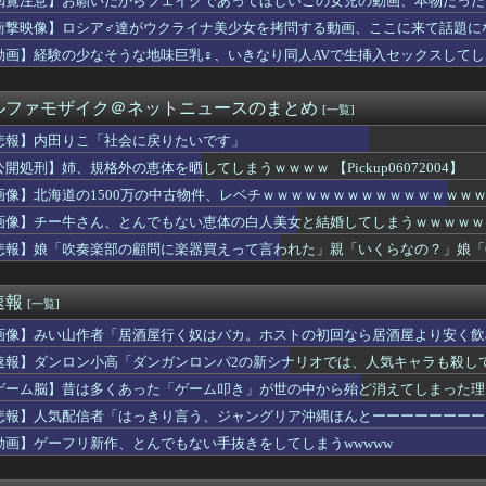
閲覧注意】お願いだからフェイクであってほしいこの女児の動画、本物だった
奈アナがミニスカポリスのコスプレ披露ｗｗｗｗｗ
衝撃映像】ロシア♂達がウクライナ美少女を拷問する動画、ここに来て話題に
日は膝枕で日陰に入りたい。←「絶対に離れたくない場所だな」
こ「社会に戻りたいです」
動画】経験の少なそうな地味巨乳♀、いきなり同人AVで生挿入セックスしてし
cBook、iPadが微妙に値下げしてる感じですねぇ・・・
ブス巨乳ｗｗｗｗｗｗｗｗｗ （※画像あり）
ルファモザイク＠ネットニュースのまとめ
[一覧]
ンドの尻はタマランわ
シコのインフルエンサー「今日は友達と配達員のアルバイトを体験し...
悲報】内田りこ「社会に戻りたいです」
【画像】桜小路きな子ちゃんの尻【Liella!】
公開処刑】姉、規格外の恵体を晒してしまうｗｗｗｗ 【Pickup06072004】
2億6500万円 福岡県議会「海外視察費」公表
 セクシーノースリーブ脇！！
画像】北海道の1500万の中古物件、レベチｗｗｗｗｗｗｗｗｗｗｗｗｗｗｗ
のカーチェイスの末、捕まえてみたら…泥酔状態の飲酒運転だった」
画像】チー牛さん、とんでもない恵体の白人美女と結婚してしまうｗｗｗｗｗｗｗｗ 【
りつつある」ブルームバーグが突き付けた韓国金融市場の崖っぷち ...
悲報】娘「吹奏楽部の顧問に楽器買えって言われた」親「いくらなの？」娘「
格外の恵体を晒してしまうｗｗｗｗ 【Pickup060720...
じゃね…？」世界が気付き始める Linuxの市場シェアが初め...
じゃね…？」世界が気付き始める Linuxの市場シェアが初め...
速報
[一覧]
ッテリーが膨らんで画面が剥がれてきたんやが
る夫へ」を語ろう
画像】みい山作者「居酒屋行く奴はバカ。ホストの初回なら居酒屋より安く飲
位置の勘違いっぷりがすごい」と報ステ大越キャスターの台詞に視聴...
速報】ダンロン小高「ダンガンロンパ2の新シナリオでは、人気キャラも殺し
察、大韓サッカー協会を家宅捜索 代表監督選考巡り
イッた後に嬢の耳元で「好き」って囁く瞬間ｗｗｗｗｗｗｗｗwww...
ゲーム脳】昔は多くあった「ゲーム叩き」が世の中から殆ど消えてしまった理由ww
出すコスメ
悲報】人気配信者「はっきり言う、ジャングリア沖縄ほんとーーーーーーーー
ん、大勢の若いファンに囲まれてご満悦wwwwwwwwwwww...
動画】ゲーフリ新作、とんでもない手抜きをしてしまうwwwww
国に臨検された場合は「台湾軍が対応」と台湾軍トップ！
落も3位が射程圏内。新井監督「特別な日の試合だったので負けて悔...
し上半身ヤバすぎだってwwwwwww