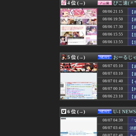
4 位 (→)
ぴこ速(〃'
08/07 04:15
ぼく「妹がぼくの
08/07 04:12
【悲報】立川志
08/06 21:15
【
08/07 04:10
【画像】NHKに
08/06 19:50
【
08/07 04:10
【悲報】加藤小夏
08/06 17:30
08/07 04:09
【福岡】西鉄、天
【
08/07 04:05
【画像】オタク「
08/06 15:55
【
08/07 04:05
【画像】ボスJK
08/06 13:55
【
08/07 04:05
ケガが多かった
08/07 04:05
【衝撃】きゃり
08/07 04:05
取り放題でてん
5 位 (→)
おーるじ
08/07 04:05
フラれるじゃな
08/07 04:05
【画像】エチビ
08/07 05:10
【
08/07 04:03
【画像】森香澄さ
08/07 03:10
【
08/07 04:03
【画像】元・小
08/07 01:40
08/07 04:03
【悲報】サイバー
【
08/07 04:02
三大傑作ゼルダライク「
08/07 00:10
【
08/07 04:01
【ウマ娘】アイち
08/06 23:10
【
08/07 04:00
早食いしてる奴
08/07 04:00
【画像】キズナアイ
08/07 04:00
劇団員やってる
6 位 (→)
U-1 NEWS
08/07 04:00
もこうのKICK・Y
08/07 04:00
【天文】太陽に含
08/07 04:39
「
08/07 04:00
【画像】北海道の
せ
08/07 03:41
消
08/07 04:00
【ウマ娘】今日
08/07 02:48
あ