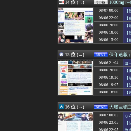
08/07 02:18
14 位 (→)
暑すぎぃからの
1000mg
[一
08/07 02:18
言えば快くあげ
08/07 00:00
【
08/07 02:18
両替のことを「お
08/07 02:17
08/06 22:00
日本の大相撲力士
【
08/07 02:15
幼少ワイ「ワイ
08/06 20:00
【
08/07 02:15
FE万紫千紅さん
08/06 18:00
【
08/07 02:15
SEXに10万円
08/07 02:13
岸田元首相､日米
08/06 15:00
【
08/07 02:12
【悲報】日本の
08/07 02:12
LIAR GAME 
15 位 (→)
保守速報
08/06 21:04
ヨ
08/06 20:00
【
08/06 19:30
【
08/06 19:07
【
08/06 18:00
【
16 位 (→)
大艦巨砲
08/07 00:05
な
08/06 23:05
【
08/06 22:05
野