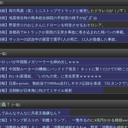
キンキンに冷えてやがる！
覧]
たのに無断でごっそり持っていくのはダメだろう
動画】両方馬鹿（笑）ミニストップでトラックと衝突したドラレコが（ノ∇`）
金こまめてきます」って言っちゃったときに同僚から嫌味を言われた...
の引退後の姿に世界が騒然！←「これは素晴らしい！」（海外の反応...
動画】地震発生時の熊本総合病院の手術室の様子が(((ﾟДﾟ)))
ンってぶどうジュースの上位互換なんやろなぁ」
動画】野菜売りのおじさんにドローンを特攻させるおそロシア。
、巨乳美少女を出してしまうｗｗ
動画】首都高で4tトラックが原因の玉突き事故に巻き込まれた軽バンの車載。
払ってしまったらこうなるwww
の円買い協調介入は｢一時しのぎに過ぎない｣｢財政政策､金融政策...
動画】サッカーの試合中の落雷で選手1人が死亡、12人が負傷した事故。
歴史、ついに『崩壊』してしまう・・・・・
-ライアーゲーム- 第17話 感想：秋山さんの逆転の策がバ...
[一覧]
ーロッパが中国製メガソーラーを締め出しｗｗｗ
衝撃】中国製ルーター20機種にバックドア発見！ ネットに繋ぐだけで35秒ご
速報】れいわ新選組、「いのちの党」に党名変更ｗｗｗｗｗｗ
朗報】日産e-power、無給油で1980km走行しギネス記録を達成 55Lタンクでリ
速報】北朝鮮が日本海に向けてミサイル発射
主義！
[一覧]
んでみんなそんなに共産主義嫌なん？
悲報】トランプ肝入りの「戦艦トランプ」、一隻作るのに4兆円かかる模様www
党「消費税を減税しろ！」政府「消費税減税するわｗ」野党「消費税を減税す