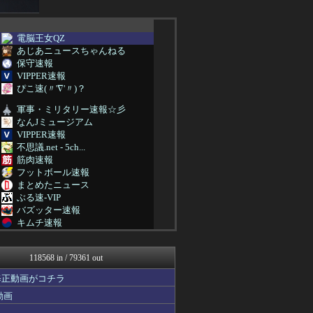
電脳王女QZ
あじあニュースちゃんねる
保守速報
VIPPER速報
ぴこ速(〃'∇'〃)？
軍事・ミリタリー速報☆彡
なんJミュージアム
VIPPER速報
不思議.net - 5ch...
筋肉速報
フットボール速報
まとめたニュース
ぶる速-VIP
バズッター速報
キムチ速報
まとめCUP
NEWSまとめもりー｜2c...
118568 in / 79361 out
ゴールデンタイムズ
おーるじゃんる
修正動画がコチラ
ぶる速-VIP
動画
トレンドの通り道
女子アナお宝画像速報－5c...