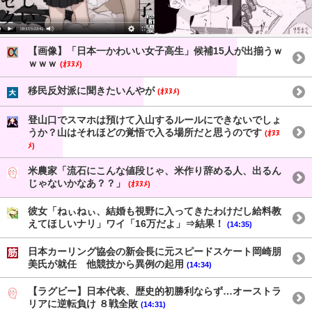
【画像】「日本一かわいい女子高生」候補15人が出揃うｗ
ｗｗｗ
(ｵﾇﾇﾒ)
移民反対派に聞きたいんやが
(ｵﾇﾇﾒ)
登山口でスマホは預けて入山するルールにできないでしょ
うか？山はそれほどの覚悟で入る場所だと思うのです
(ｵﾇﾇ
ﾒ)
米農家「流石にこんな値段じゃ、米作り辞める人、出るん
じゃないかなあ？？」
(ｵﾇﾇﾒ)
彼女「ねぃねぃ、結婚も視野に入ってきたわけだし給料教
えてほしいナリ」ワイ「16万だよ」⇒結果！
(14:35)
日本カーリング協会の新会長に元スピードスケート岡崎朋
美氏が就任 他競技から異例の起用
(14:34)
【ラグビー】日本代表、歴史的初勝利ならず…オーストラ
リアに逆転負け ８戦全敗
(14:31)