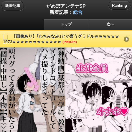
だめぽアンテナSP
Ranking
新着記事
新着記事：
総合
トップ
次へ
【画像あり】｢わちみなみ｣とか言うグラドルｗｗｗｗｗｗ
ｗｗｗｗｗｗｗｗｗｗｗｗ
(PickUP!)