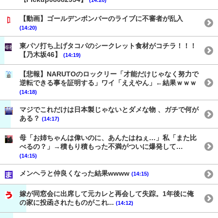
【動画】ゴールデンボンバーのライブに不審者が乱入
(14:20)
東パソ打ち上げタコパのシークレット食材がコチラ！！！
【乃木坂46】
(14:19)
【悲報】NARUTOのロックリー「才能だけじゃなく努力で
逆転できる事を証明する」ワイ「ええやん」←結果ｗｗｗ
(14:18)
マジでこれだけは日本製じゃないとダメな物 、ガチで何が
ある？
(14:17)
母「お姉ちゃんは偉いのに、あんたはねぇ…」私「また比
べるの？」→積もり積もった不満がついに爆発して…
(14:15)
メンヘラと仲良くなった結果wwww
(14:15)
嫁が同窓会に出席して元カレと再会して失踪。1年後に俺
の家に投函されたものがこれ...
(14:12)