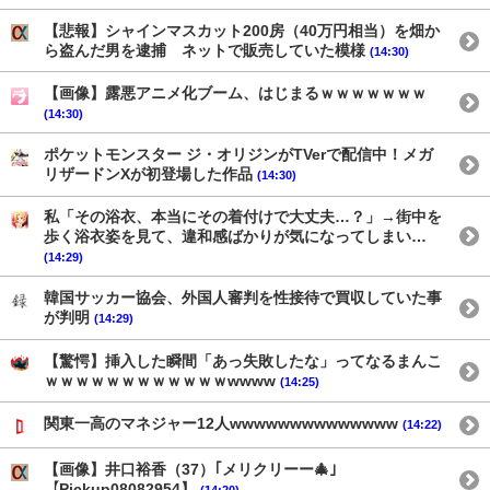
【悲報】シャインマスカット200房（40万円相当）を畑か
ら盗んだ男を逮捕 ネットで販売していた模様
(14:30)
【画像】露悪アニメ化ブーム、はじまるｗｗｗｗｗｗｗ
(14:30)
ポケットモンスター ジ・オリジンがTVerで配信中！メガ
リザードンXが初登場した作品
(14:30)
私「その浴衣、本当にその着付けで大丈夫…？」→街中を
歩く浴衣姿を見て、違和感ばかりが気になってしまい…
(14:29)
韓国サッカー協会、外国人審判を性接待で買収していた事
が判明
(14:29)
【驚愕】挿入した瞬間「あっ失敗したな」ってなるまんこ
ｗｗｗｗｗｗｗｗｗｗｗｗwwww
(14:25)
関東一高のマネジャー12人wwwwwwwwwwwwww
(14:22)
【画像】井口裕香（37）｢メリクリーー🎄｣
【Pickup08082954】
(14:20)