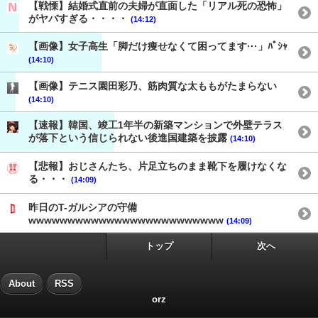
【戦慄】結婚式直前の夫婦が直面した「リアル死の恐怖」
がヤバすぎる・・・・
(14:12)
【画像】女子高生「脚だけ痩せなくて困ってます···」ﾊﾟｼｬ
(14:10)
【画像】テニス園田彩乃、筋肉質な太ももがたまらない
(14:10)
【速報】韓国、竣工1年半の新築マンションで外壁テラス
が落下という信じられない後進国建築を披露
(14:10)
【悲報】おじさんたち、片足立ちのまま靴下を履けなくな
る・・・
(14:09)
昨日のT-ガルシアの守備
wwwwwwwwwwwwwwwwwwwwwwwww
(14:09)
トップ
次へ
About
RSS
orz