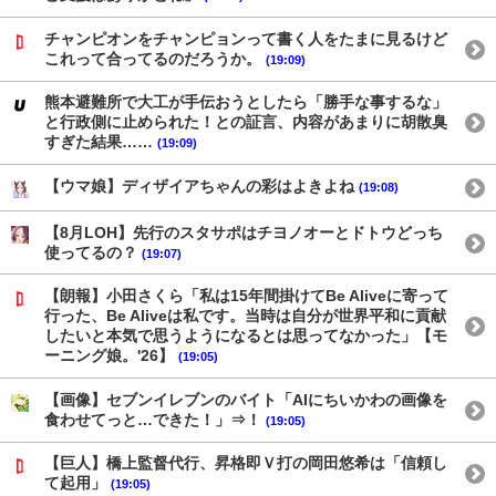
チャンピオンをチャンピョンって書く人をたまに見るけど
これって合ってるのだろうか。
(19:09)
熊本避難所で大工が手伝おうとしたら「勝手な事するな」
と行政側に止められた！との証言、内容があまりに胡散臭
すぎた結果……
(19:09)
【ウマ娘】ディザイアちゃんの彩はよきよね
(19:08)
【8月LOH】先行のスタサポはチヨノオーとドトウどっち
使ってるの？
(19:07)
【朗報】小田さくら「私は15年間掛けてBe Aliveに寄って
行った、Be Aliveは私です。当時は自分が世界平和に貢献
したいと本気で思うようになるとは思ってなかった」【モ
ーニング娘。'26】
(19:05)
【画像】セブンイレブンのバイト「AIにちいかわの画像を
食わせてっと…できた！」⇒！
(19:05)
【巨人】橋上監督代行、昇格即Ｖ打の岡田悠希は「信頼し
て起用」
(19:05)