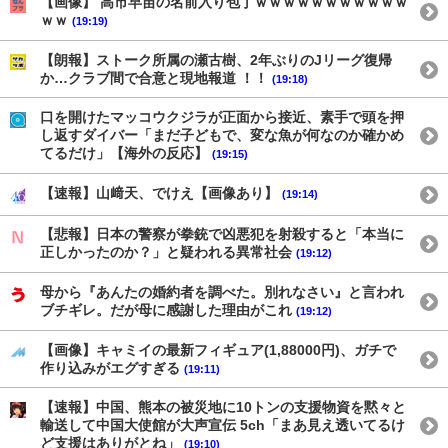
【画像】 高市早苗の名前入り包丁ｗｗｗｗｗｗｗｗｗｗｗ
ｗｗ
(19:19)
【朗報】ストーク所属の瀬古樹、2年ぶりのJリーグ復帰
か…クラブ間で合意と現地報道 ！！
(19:18)
口を開けたマッコウクジラが正面から接近、素手で頭を押
し返すダイバー「まだ子どもで、変な魚が何なのか確かめ
てるだけ」【海外の反応】
(19:15)
【速報】山﨑天、でけえ【画像あり】
(19:14)
【悲報】日本の警察が拳銃で凶悪犯を射殺すると「本当に
正しかったのか？」と疑われる異常社会
(19:12)
母から『あんたの婚約者を調べた。別れなさい』と言われ
ブチギレ。だが母に感謝した理由がこれ
(19:12)
【画像】キャミイの最新フィギュア(1,88000円)、ガチで
作り込みがエグすぎる
(19:11)
【速報】中国、熊本の被災地に10トンの支援物資を黙々と
輸送して中国大使館が大声宣伝 5ch「まあ見え透いてるけ
ど支援はありがとね」
(19:10)