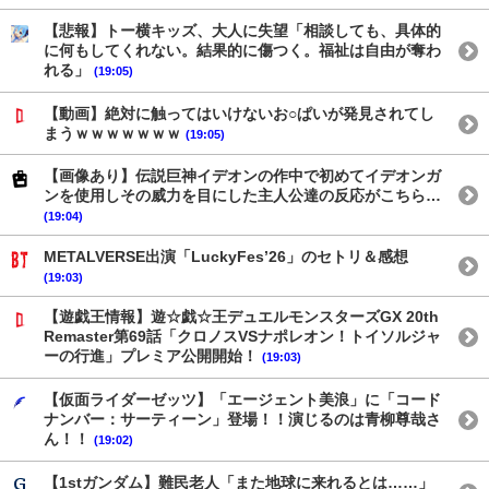
【悲報】トー横キッズ、大人に失望「相談しても、具体的
に何もしてくれない。結果的に傷つく。福祉は自由が奪わ
れる」
(19:05)
【動画】絶対に触ってはいけないお○ぱいが発見されてし
まうｗｗｗｗｗｗｗ
(19:05)
【画像あり】伝説巨神イデオンの作中で初めてイデオンガ
ンを使用しその威力を目にした主人公達の反応がこちら…
(19:04)
METALVERSE出演「LuckyFes’26」のセトリ＆感想
(19:03)
【遊戯王情報】遊☆戯☆王デュエルモンスターズGX 20th
Remaster第69話「クロノスVSナポレオン！トイソルジャ
ーの行進」プレミア公開開始！
(19:03)
【仮面ライダーゼッツ】「エージェント美浪」に「コード
ナンバー：サーティーン」登場！！演じるのは青柳尊哉さ
ん！！
(19:02)
【1stガンダム】難民老人「また地球に来れるとは……」