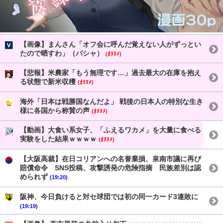
【画像】まんさん「オフ会に呼んだ覚えない人がずっとい
たので晒すわ」（パシャ）
(ｵﾇﾇﾒ)
【悲報】米農家「もう無理です…」過去最大の在庫を抱え
る状態で新米収穫
(ｵﾇﾇﾒ)
海外「日本は戦勝国なんだよ」 戦後の日本人の特別な生き
様に各国から称賛の声
(ｵﾇﾇﾒ)
【動画】大食い系女子、「ふえるワカメ」を大量に食べる
実験をした結果ｗｗｗｗ
(ｵﾇﾇﾒ)
【大阪高裁】在日コリアンへの名誉棄損、泉南市議に再び
賠償命令 SNS投稿、攻撃誘発の危険指摘 民族差別は認
められず
(19:20)
阪神、今日負けると対セ球団では初の同一カード3連敗に
(19:19)