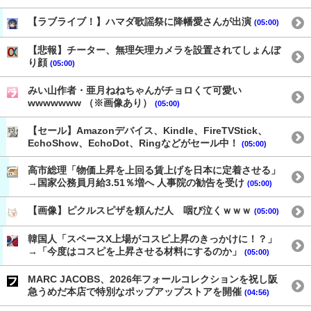
【ラブライブ！】ハマダ歌謡祭に降幡愛さんが出演
(05:00)
【悲報】チーター、無理矢理カメラを設置されてしょんぼ
り顔
(05:00)
みい山作者・亜月ねねちゃんがチョロくて可愛い
wwwwwww （※画像あり）
(05:00)
【セール】Amazonデバイス、Kindle、FireTVStick、
EchoShow、EchoDot、Ringなどがセール中！
(05:00)
高市総理「物価上昇を上回る賃上げを日本に定着させる」
→国家公務員月給3.51％増へ 人事院の勧告を受け
(05:00)
【画像】ピクルスピザを頼んだ人 咽び泣くｗｗｗ
(05:00)
韓国人「スペースX上場がコスピ上昇のきっかけに！？」
→「今度はコスピを上昇させる材料にするのか」
(05:00)
MARC JACOBS、2026年フォールコレクションを祝し阪
急うめだ本店で特別なポップアップストアを開催
(04:56)