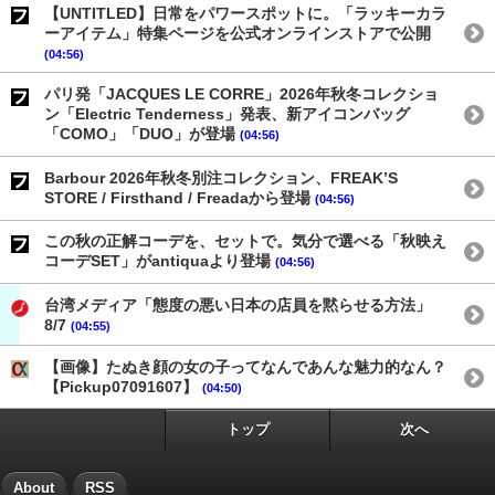
【UNTITLED】日常をパワースポットに。「ラッキーカラ
ーアイテム」特集ページを公式オンラインストアで公開
(04:56)
パリ発「JACQUES LE CORRE」2026年秋冬コレクショ
ン「Electric Tenderness」発表、新アイコンバッグ
「COMO」「DUO」が登場
(04:56)
Barbour 2026年秋冬別注コレクション、FREAK’S
STORE / Firsthand / Freadaから登場
(04:56)
この秋の正解コーデを、セットで。気分で選べる「秋映え
コーデSET」がantiquaより登場
(04:56)
台湾メディア「態度の悪い日本の店員を黙らせる方法」
8/7
(04:55)
【画像】たぬき顔の女の子ってなんであんな魅力的なん？
【Pickup07091607】
(04:50)
トップ
次へ
About
RSS