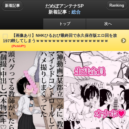
だめぽアンテナSP
Ranking
新着記事
新着記事：
総合
トップ
次へ
【画像あり】NHKひるおび最終回で永久保存版エロ回を放
映してしまうｗｗｗｗｗｗｗｗｗｗｗｗｗｗｗｗｗｗ
(PickUP!)