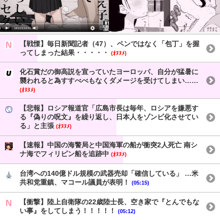
【戦慄】毎日新聞記者（47）、ペンではなく「包丁」を握
ってしまった結果・・・・・
(ｵﾇﾇﾒ)
化石賞だの御高説を宣っていたヨーロッパ、自分が猛暑に
襲われると為すすべべもなくダメージを受けてしまい……
(ｵﾇﾇﾒ)
【悲報】ロシア報道官「広島市長は毎年、ロシアを嫌悪す
る『偽りの呪文』を繰り返し、日本人をゾンビ化させてい
る」と主張
(ｵﾇﾇﾒ)
【速報】中国の海警局と中国海軍の船が衝突2人死亡 南シ
ナ海でフィリピン船を追跡中
(ｵﾇﾇﾒ)
台湾への140億ドル規模の武器売却「確信している」 …米
共和党重鎮、マコール議員が表明！
(05:15)
【衝撃】陸上自衛隊の22歳陸士長、空き家で『とんでもな
い事』をしてしまう！！！！！
(05:12)