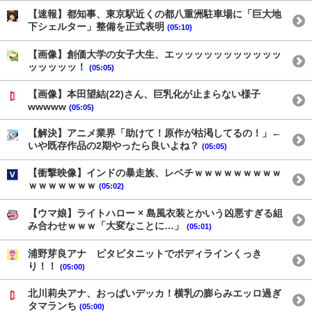
【速報】都知事、東京駅近くの都八重洲駐車場に「巨大地
下シェルター」整備を正式表明
(05:10)
【画像】創価大学の女子大生、エッッッッッッッッッッッ
ッッッッッ！
(05:05)
【画像】本田望結(22)さん、巨乳化が止まらない様子
wwwww
(05:05)
【解決】アニメ業界「助けて！原作が枯渇してるの！」←
いや既存作品の2期やったら良いよね？
(05:05)
【衝撃映像】インドの暴走族、レベチｗｗｗｗｗｗｗｗｗ
ｗｗｗｗｗｗｗ
(05:02)
【ウマ娘】ライトハロー × 島風衣装とかいう凶悪すぎる組
み合わせｗｗｗ「大変なことに…」
(05:01)
浦野芽良アナ ピタピタニットでボディラインくっき
り！！
(05:00)
北川莉央アナ、おっぱいデッカ！横乳の膨らみエッロ過ぎ
タマランち
(05:00)