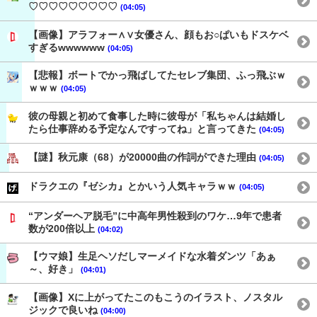
♡♡♡♡♡♡♡♡♡
(04:05)
【画像】アラフォー∧∨女優さん、顔もお○ぱいもドスケベ
すぎるwwwwww
(04:05)
【悲報】ボートでかっ飛ばしてたセレブ集団、ふっ飛ぶｗ
ｗｗｗ
(04:05)
彼の母親と初めて食事した時に彼母が「私ちゃんは結婚し
たら仕事辞める予定なんですってね」と言ってきた
(04:05)
【謎】秋元康（68）が20000曲の作詞ができた理由
(04:05)
ドラクエの『ゼシカ』とかいう人気キャラｗｗ
(04:05)
“アンダーヘア脱毛”に中高年男性殺到のワケ…9年で患者
数が200倍以上
(04:02)
【ウマ娘】生足ヘソだしマーメイドな水着ダンツ「あぁ
～、好き」
(04:01)
【画像】Xに上がってたこのもこうのイラスト、ノスタル
ジックで良いね
(04:00)