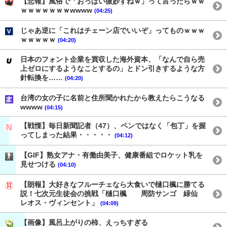
【悲報】風俗で「おっぱい微妙すねｗ」って言ったらｗｗ
ｗｗｗｗｗｗｗwwww
(04:25)
じゃあ逆に「これはチェーン店でいいぞ」ってものｗｗｗ
ｗｗｗｗｗ
(04:20)
日本のフォント企業を買収した海外資本、「なんで自ら売
上ゼロにするようなことするの」とドン引きするような方
針転換を……
(04:20)
台湾の女の子に名前と住所聞かれたから教えたらこうなる
wwww
(04:15)
【戦慄】毎日新聞記者（47）、ペンではなく「包丁」を握
ってしまった結果・・・・・
(04:12)
【GIF】熟女アナ・有働由美子、健康番組でロケット乳を
見せつける
(04:10)
【朗報】大好きなフルーチェなら大食いで樋口楓に勝てる
説！七次元生徒会の挑戦「樋口楓 周防サンゴ 緑仙
レオス・ヴィンセント」
(04:09)
【画像】風呂上がりの柿、えっちすぎる