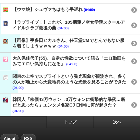
【ウマ娘】シュヴァちはもう手遅れ
(04:00)
【ラブライブ！】これが、105期蓮ノ空女学院スクールア
イドルクラブ最後の曲
(04:00)
【画像】宇多田ヒカルさん、任天堂CMでとんでもない服
を着てしまうｗｗｗｗ
(04:00)
大久保佳代子(55)、自身の性欲について語る「エロ動画を
みてエロい気持ちになる」
(04:00)
関東の上空でスプライトという発光現象が観測され、多く
の人が地上から天変地異のような光景を見ることができた
(04:00)
韓国人「株価43万ウォン→3万ウォンに衝撃的な暴落…底
だと思ったら」エンタメ名家CJ ENMに何が起きた？
(04:00)
トップ
次へ
About
RSS