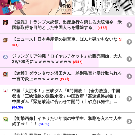
【速報】トランプ大統領、出産旅行を禁じる大統領令「米
国籍取得を目的とした中国人らを排除する」
(ｵﾇﾇﾒ)
【ニュース】日本共産党の街宣車、ほんと碌でもないな
(ｵ
ﾇﾇﾒ)
ジャングリア沖縄「ロイヤルチケット」の販売開始、大人
29,700円にｗｗｗｗｗｗｗｗｗ
(ｵﾇﾇﾒ)
【速報】ダウンタウン浜田さん、差別発言と受け取られる
一言で炎上ｗｗｗｗｗｗ
(ｵﾇﾇﾒ)
中国「大洪水！」三峡ダム「9門開放！（全力放流」中国
都市「三峡沿線の道路水没」中国政府「高速道路封鎖！」
中国ダム「緊急放流に合わせて開門（土砂崩れ発生」→
(04:36)
【衝撃画像】イキリたい年頃の中学生、和彫を入れて人生
終了⇒！！！
(04:35)