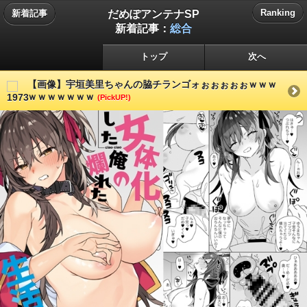
だめぽアンテナSP
Ranking
新着記事
新着記事：
総合
トップ
次へ
【画像】宇垣美里ちゃんの脇チランゴォぉぉぉぉぉｗｗｗ
ｗｗｗｗｗｗｗ
(PickUP!)