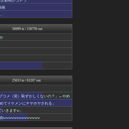
修正動画がコチラ
日本第一！ニュース録
動画
アナ速‐女子アナ画像速報
…
バズッター速報
デジタルニューススレッド
ベイスターズNEWS
56999 in / 150750 out
NO FOOTY NO L...
アルファルファモザイク＠ネ...
か
なんじぇいスタジアム＠なん...
じわ速 芸能ニュースまとめ
なんJ PRIDE
モナニュース
鬼女の宅配便 - 修羅場・...
かせまと！
海外さんいらっしゃい 海外...
まとめCUP
25633 in / 61207 out
NEWSまとめもりー｜2c...
ゴールデンタイムズ
なんじぇいスタジアム＠なん...
ラブコメ（笑）恥ずかしくないの？」←やめ
まとめ芸能＠美女画像まとめ...
おーるじゃんる
めてイケメンにチヤホヤされる」
U-1 NEWS.
ていきますw」
トレンドの通り道
wwwwwwwwwwww
ぶる速-VIP
海外の反応 ディミヌート
あじあニュースちゃんねる