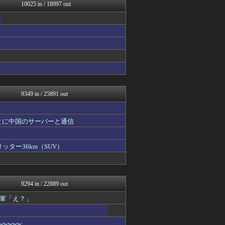
フィルダースチョイス
10025 in / 18997 out
mashlife通信
海外の万国反応記＠海外の反...
スコールちゃんねる｜２ちゃ...
なんじぇいスタジアム＠なん...
ラビット速報
おーるじゃんる
なんJミュージアム
コノユビニュース｜みんなの...
おうち速報
9349 in / 25891 out
とに中国のサーバーと通信
ッター36km（SUV）
9294 in / 22889 out
軍「え？」
wwww