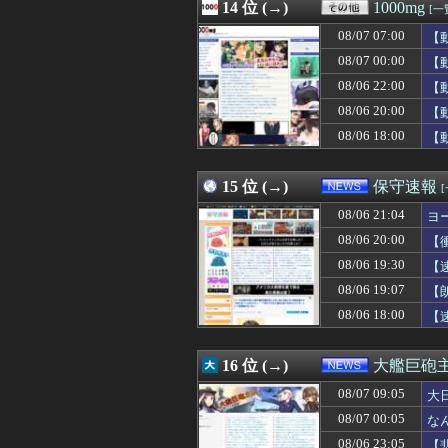
08/07 09:12
14 位 (→)
【朗報】イギリス
1000mg
[一
08/07 09:11
芸能界を引退した
08/07 07:00
【
08/07 09:11
海外「先進国で
08/07 09:10
08/07 00:00
ニコニコ出身者が
【
08/07 09:10
研究者「株式投
08/06 22:00
【
08/07 09:10
【画像あり】わざ
08/06 20:00
【
08/07 09:10
【速報】刃物を
08/07 09:09
【画像あり】Iカ
08/06 18:00
【
08/07 09:09
陸上100m全国
08/07 09:09
資格学校の同級
15 位 (→)
保守速報
08/06 21:04
ヨ
08/06 20:00
【
08/06 19:30
【
08/06 19:07
【
08/06 18:00
【
16 位 (→)
大艦巨砲
08/07 09:05
大
08/07 00:05
な
08/06 23:05
【