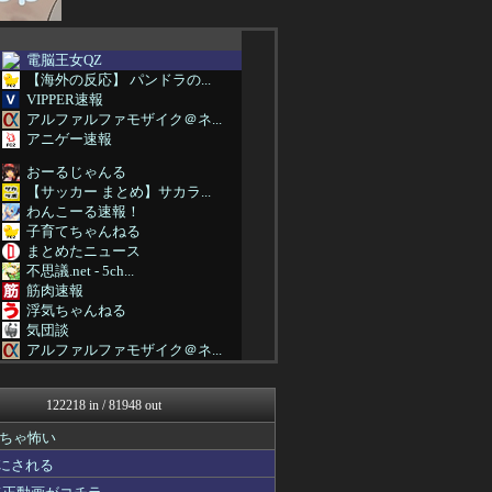
電脳王女QZ
【海外の反応】 パンドラの...
VIPPER速報
アルファルファモザイク＠ネ...
アニゲー速報
おーるじゃんる
【サッカー まとめ】サカラ...
わんこーる速報！
子育てちゃんねる
まとめたニュース
不思議.net - 5ch...
筋肉速報
浮気ちゃんねる
気団談
アルファルファモザイク＠ネ...
ぴこ速(〃'∇'〃)？
ああ言えばForYou
122218 in / 81948 out
原神速報 | GENSHI...
パチンコ・パチスロ.com
ちゃ怖い
なんJ（まとめては）いかん...
 にされる
もえるあじあ(･∀･)
修羅場ハザード -復讐・D...