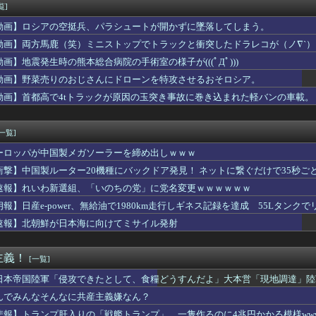
、タバコ販売禁止法案を可決wwwwww
覧]
爆乳女、なぜか今もSNSでお◯ぱい画像を投稿！
動画】ロシアの空挺兵、パラシュートが開かずに墜落してしまう。
日本だけパスポート所有率が低すぎる、何故なのか」
豪華すぎると話題に なんでyoutubeに負けたのか・・・
動画】両方馬鹿（笑）ミニストップでトラックと衝突したドラレコが（ノ∇`）
資にハマる若者はギャンブルにハマる若者と同じ傾向がある」
動画】地震発生時の熊本総合病院の手術室の様子が(((ﾟДﾟ)))
わざ大学を卒業したのに新卒でタクシー運転手になる女性ってどう思...
動画】野菜売りのおじさんにドローンを特攻させるおそロシア。
持って中国大使館に侵入した自衛官、地裁でついに動機明かす
ップ女さん「私の自慢のボディ見て❤」ﾊﾟｼｬｯ
動画】首都高で4tトラックが原因の玉突き事故に巻き込まれた軽バンの車載。
大会1位の中学生、サッカー部でゴールキーパーｗｗｗ
生が会話中私の頭を叩いてくるけどやめてほしい
[一覧]
ーロッパが中国製メガソーラーを締め出しｗｗｗ
衝撃】中国製ルーター20機種にバックドア発見！ ネットに繋ぐだけで35秒ご
速報】れいわ新選組、「いのちの党」に党名変更ｗｗｗｗｗｗ
朗報】日産e-power、無給油で1980km走行しギネス記録を達成 55Lタンクでリ
速報】北朝鮮が日本海に向けてミサイル発射
主義！
[一覧]
日本帝国陸軍「侵攻できたとして、食糧どうすんだよ」大本営「現地調達」陸
んでみんなそんなに共産主義嫌なん？
悲報】トランプ肝入りの「戦艦トランプ」、一隻作るのに4兆円かかる模様www