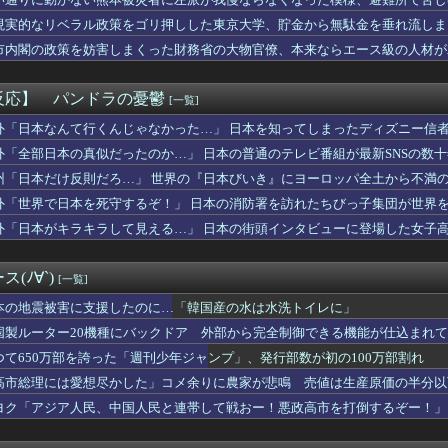
続赤字へ 「貯金」数年で枯渇、研究者の削減不可避
に支援したのに…「韓国産の水は水洗トイレに」
現実的なリベラル政策をゴリ押しした東京大学、貯金から無駄金を垂れ流しま
欲しいんやが、、、」ヨッメ「金は？育児は？私の仕事は？キャリア...
市内閣の政策を妨害しまくった財務省の大物官僚、本来ならエース級の人材が
マンエグゼ』があればモバイルバッテリーが発火する事件とかあるん...
「日本の田舎の写真、これは反則だろ」
のリアルな労働災害映像（一瞬で両手切断）、マジでめちゃくちゃ怖...
反応】 パンドラの憂鬱
[一覧]
ン総裁「この暖かさをもった地球が人間さえ破壊するんだ（汗だく）...
0年の優勝球団www
外「日本なんて行くんじゃなかった…」 日本を知ってしまったディズニー信
の夫が大暴れ。私「休肝日くらい作ってよ」夫「必要ない！」→大暴...
外「全部日本の真似だったのか…」 日本の普通のテレビ番組が最新SNSの数
S&P500が最高値も円高でオルカン・S＆P500投信の含み...
州「日本だけ反則だろ…」 世界の『日本びいき』にヨーロッパ全土から不満
原爆投下に関して「同情を得ようと核被害者の立場を政治利用」と主...
人、めちゃくちゃやる気があったことが判明
外「世界で日本を死守するぞ！」 日本の消防署を訪れたちびっ子集団が世界
XBが検定通過！！バジリスクナンバリングタイトルが来るぞ～～！...
外「日本がキラキラして見える…」 日本の街頭インタビューに登場した女子
さんの日常、もうめちゃくちゃｗｗｗ
「ヤフオク」のページ、見つかるｗｗｗｗｗｗｗ
、コロナに感染か
(ﾉ∀`)
[一覧]
Saki-、役満炸裂で大荒れwwww.
プさんゾンビタバコで閑古鳥！超絶ガララーガなのに2万人発表🤣
本の地震被害に支援したのに…「韓国産の水は水洗トイレに」
に一時間～一時間半ぐらい勉強してるんだけどそんなもん？
国製ルーター20機種にバックドア 外部から完全制御できる機能が仕込まれ
師に55億円騙し取られた…」ワイ「はえーかわいそう…会社滅茶苦...
つて650万部を誇った「週刊少年ジャンプ」、発行部数が初の100万部割れ
ー、新型マイコン「c100」を発売ｷﾀ━━━━(ﾟ∀ﾟ)━━...
当になった。私「ほら、電話とって」新人「嫌！怖い！」上司「あと...
高市総理には愛想尽かした」コメ余りに農家が悲鳴 売値は生産原価の半分以
府与党で言われている非核三原則の見直し、許すわけにはいかない」
」農家も
ヨク「アジア人民、中国人民と連帯して戦おー！悪政高市を打倒するぞー！」
しがらないEVを「売れたこと」にして補助金を騙し取る事案が横行...
野古事故に「学校が責めを負うのは当然だ、現場は『ちょっと偏って...