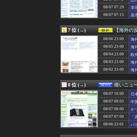
08/07 10:00
【東大】2年連
08/07 10:00
日本の地震被害
08/07 07:29
非
08/07 10:00
ワイ「子供2人目
08/07 07:13
高
08/07 10:00
現代版の『ロック
08/07 10:00
【衝撃】韓国人
08/07 10:00
【閲覧注意】工場
7 位 (→)
【海外の
08/07 09:59
【画像】ネオジオ
08/07 09:57
08/06 23:00
パ・リーグ直近1
海
08/07 09:57
アルコール依存症
08/05 23:00
海
08/07 09:55
円高デメリット…米
08/04 23:00
欧
08/07 09:54
中国外務省、広島
08/07 09:54
【朗報】山田哲
08/03 23:00
海
08/07 09:54
LバジリスクⅣ 
08/02 23:00
海
08/07 09:48
こども部屋おじ
08/07 09:47
【悲報】ヤバい
08/07 09:46
【悲報】へずま
8 位 (→)
痛いニュース
08/07 09:45
【画像】今週の咲-
08/07 10:00
08/07 09:45
◆悲報◆広島カー
日
08/07 09:45
学校の勉強以外
08/07 09:03
中
08/07 09:43
積水ハウス「地面
08/07 08:00
か
08/07 09:42
ソードコンピュータ
08/07 09:40
新入社員の教育担
08/07 07:00
「
08/07 09:40
被爆者団体「政
る
08/06 23:01
パ
08/07 09:40
中国にて、誰も欲
08/07 09:40
日教組委員長、辺