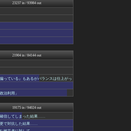
23237 in / 93984 out
まにゅそく 2chまとめニ...
艦これ速報 艦隊これくしょ...
女子アナお宝画像速報－5c...
わんこーる速報！
不思議.net - 5ch...
カンダタ速報
おたくみくす 声優まとめ
watch＠２ちゃんねる
いたしん！
GUNDAM.LOG｜ガン...
21904 in / 84144 out
なんJ PRIDE
うまぴょいチャンネル -ウ...
ウマ娘まとめ速報うまろぐ
哲学ニュースnwk
偏っている』もあるがバランスは仕上がっ
修羅場ライフ速報
乃木通 乃木坂46櫻坂46...
あ艦これ ～艦隊これくしょ...
政治利用」
ラビット速報
ポリー速報
アルファルファモザイク＠ネ...
19175 in / 94024 out
コンテンツ・声優 | ラブ...
VIPPER速報
確信してしまった結果……
footballnet【サ...
更で対抗した結果……
ゲーム実況者速報＠YouT...
む被災者に対して……