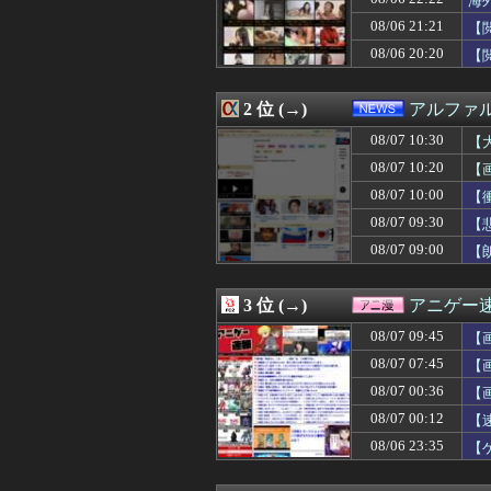
海
08/07 10:29
岸田文雄元首相､
08/06 21:21
【
08/07 10:28
【画像】今井春
08/06 20:20
08/07 10:25
【驚愕】風俗で3
【
08/07 10:23
【衝撃】「売れる
08/07 10:20
DeNA・松尾汐恩、
2 位 (→)
アルファ
08/07 10:20
フランス人「欲張
08/07 10:20
【画像】この女の子
08/07 10:30
【
08/07 10:20
ナポリタンスパ
08/07 10:20
【画
08/07 10:19
【画像】メキシ
08/07 10:16
総資産7億円投
08/07 10:00
【
08/07 10:16
【国防】被爆者団
08/07 09:30
【
08/07 10:15
母が「学費を親が
08/07 09:00
【
08/07 10:15
街の弁当屋さん
08/07 10:15
日本の大手企業の
08/07 10:15
ワイ人事、意識
3 位 (→)
アニゲー
08/07 10:12
【物議】参政党・
08/07 10:12
【画像】 ラー
08/07 09:45
【画
08/07 10:10
高卒左腕で最速1
08/07 07:45
【
08/07 10:10
【画像】めるる
た
08/07 10:10
08/07 00:36
【速報】中露の
【
08/07 10:09
高市首相への賛同
08/07 00:12
【
08/07 10:09
【大注目】サーテ
08/06 23:35
【
08/07 10:09
【画像】この女子
08/07 10:08
海外の反応：熊本
08/07 10:07
【画像】日本共