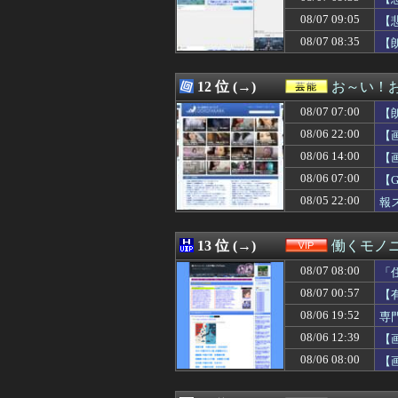
08/07 09:29
【画像】めしぬ
08/07 09:05
08/07 09:29
中露軍艦4隻が”
【
08/07 09:27
【ダブスタ】逆に
08/07 08:35
【
08/07 09:26
【為替相場】ドル
08/07 09:26
【画像】村重杏奈さ
08/07 09:25
【驚愕】女友達に
12 位 (→)
お～い！
08/07 09:25
韓国人「どうやら
08/07 07:00
【
08/07 09:24
万年赤字のイン
08/07 09:21
ザイオンか佐野
08/06 22:00
【
08/07 09:21
不動産投資ファンド
08/06 14:00
【
08/07 09:20
可愛すぎるおむす
08/06 07:00
08/07 09:20
【朗報】USスチ
【
08/07 09:20
『ど根性ガエルの娘
08/05 22:00
報
08/07 09:20
【日本水産物輸入
08/07 09:19
【えっ】血迷って
08/07 09:18
【衝撃】居酒屋「
13 位 (→)
働くモノニ
08/07 09:16
【朗報】『ぽこあ
08/07 08:00
「
08/07 09:15
16歳から結婚す
08/07 09:15
家族旅行にSwit
08/07 00:57
【
08/07 09:15
次の選挙迄の命だ
08/06 19:52
専
08/07 09:15
【悲報】肉便器
08/06 12:39
【
08/07 09:13
私の好きな日本
08/07 09:12
【悲報】 同人ゲ
08/06 08:00
【
08/07 09:12
【悲報】愛煙家
08/07 09:12
韓国人「現在の