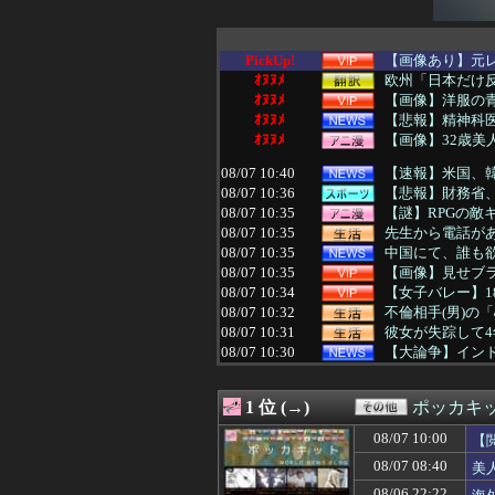
PickUp!
【画像あり】元レ
ｵﾇﾇﾒ
欧州「日本だけ
ｵﾇﾇﾒ
【画像】洋服の
ｵﾇﾇﾒ
【悲報】精神科医
ｵﾇﾇﾒ
【画像】32歳美
08/07 10:40
【速報】米国、
08/07 10:36
【悲報】財務省、
08/07 10:35
【謎】RPGの敵
08/07 10:35
先生から電話があ
08/07 10:35
中国にて、誰も欲
08/07 10:35
【画像】見せブ
08/07 10:34
【女子バレー】1
08/07 10:32
不倫相手(男)の
08/07 10:31
彼女が失踪して
08/07 10:30
【大論争】イン
08/07 10:30
【画像】ライザ
08/07 10:30
【ドラゴンボー
1 位 (→)
ポッカキ
08/07 10:30
【崩壊スターレイ
08/07 10:30
パチンコ配信者さ
08/07 10:00
【
08/07 10:29
巨人・高梨雄平
08/07 08:40
美
08/07 10:29
韓国サッカー協会 
08/07 10:29
私「私と結婚して
08/06 22:22