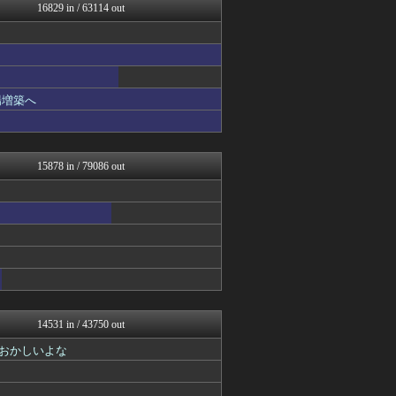
ゴールデンタイムズ
16829 in / 63114 out
鬼女はみた -修羅場・恋愛...
アナ速‐女子アナ画像速報
ガンプラ ログ
世界の憂鬱 海外・韓国の反...
不思議.net - 5ch...
わんこーる速報！
場増築へ
筋肉速報
海外のお前ら 海外の反応
パチンコ・パチスロ.com
いたしん！
15878 in / 79086 out
えっ!?またここのサイト?
大河ドラマ2ch
おうまがタイムズ
なんJ PRIDE
コリアル
【サッカー まとめ】サカラ...
かぞくちゃんねる
アルファルファモザイク＠ネ...
あらまめ2ch
ガジェット2ch
14531 in / 43750 out
Y速報
おかしいよな
なんじぇいスタジアム＠なん...
修羅場ハザード -復讐・D...
男性様｜気団・生活2chま...