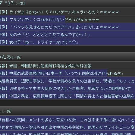
∇'〃)？
[一覧]
機に『水銀』を持ち込めない理由がこれ【→】
4のラスダンは航空優勢は取るの？取らないの？
画像】ライザよりかわいくてヱロいゲームキャラいるの？ｗｗｗｗｗ
ルにしか見えないセクシー女優さんが話題になるｗｗｗｗｗｗ
悲報】ブルアカで！シコれるわけないだろうがｗｗｗｗｗ
みい山」、始まる前からBPOにチクられるｗｗｗｗ
弱男のホテルへの誘い方が丁寧すぎて引いちゃった（笑）」⇒ｗ
画像】「パンツを見せるためだけのアニメ」あったでしょｗｗｗｗｗ
ラ「めっちゃ弱いです。マダンテしか能ないです。竜かもしれません...
画像】女の子「ど、どどどどこ見てるんですかッ！」
さんについて知ってること
画像】女の子「ねー、ドライヤーかけて？♡」
トスリーパー堀さん、対面で高須幹弥にキレるｗｗｗｗｗｗｗｗｗ
台湾のファンに神対応
Dガンダム外伝まつり開幕！ガチャは来週かな？
ゃんる
[一覧]
澄「今の野球は長打、速いボールばっか」
ちゃんとアイちゃんの作接皆カプ
速報】米国、韓国防衛に短距離戦術核を検討※韓国談
で語るインターネット老人会ｗｗｗ この話題についていけないって...
速報】中露の武装軍艦4隻が日本一周『いつでも国家沈没させられるぞ』
】韓国サッカー協会、W杯予選の審判に“性接待”していたことが発...
くて里帰りできない私に義母達が義実家に来るよう勧めてくる。3D...
教組委員長、辺野古事故に「学校が責めを負うのは当然だ、現場は『ちょっと
ジューシー二の腕、ガチでエグいって・・・
る」
速報】刃物を持って中国大使館に侵入した自衛官、地裁でついに動機明かす
マトウサギ 他
速報】中国外務省、広島原爆投下に関して「同情を得ようと核被害者の立場を
門家、高市を揶揄したAI画像を堂々と載せる （※画像あり）
選手との会話なかった「大谷でさえ『マジで笑わなくね？』と言うほ...
聞の女性記者、自宅で夫に包丁を向けた疑いで逮捕
.
[一覧]
】声優との1体1イベントみんななに話すの？
億円注文して………キャンセルっと！」←こいつの目的
市首相への賛同コメントの多さに苛立つ左派、これは不正工作に違いない！と
デン”三井寺 16歳4カ月5日でJ1開幕史上最年少先発デビュ...
制強化で他国から譲歩を引き出す中国の外交戦略、他国がサプライチェーン変
ん、7年目にして最盛期を迎えるｗｗｗｗｗｗｗｗｗｗ
い通りに動かない熊本被災者に左派が我慢ならなくなった模様、避難所で苦し