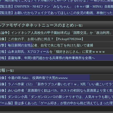
外「飛田新地でこんなアイドル級の子と即ハメできるのかよ」⇒ 晒された無
円安を阻止するために日米の通貨当局が実施した為替介入は｢一時し...
閲覧注意】ENHYPEN・NI-KIファン「みなちゃん」（キャバ嬢・MINA）自殺
花キャスターの巨乳とクビレが凄すぎる
Pにハマりすぎた結果ｗｗｗｗｗｗｗｗｗｗwwww
閲覧注意】お願いだからフェイクであってほしいこの女児の動画、本物だった
アニメタイトルの凄い法則」に気付いたｗｗｗｗこの法則は…凄すぎ...
盗塁阻止率 .217で、12球団13人中12位（8月5日現...
ルファモザイク＠ネットニュースのまとめ
[一覧]
りすぎだ」中村敬斗、ランス残留の可能性を会長が示唆！移籍金が交...
、お前ら的に何点？ 【Pickup07092044】
大論争】インドネシア人高校生の甲子園始球式は「国際交流」か「政治利用」
ゲッティ、野菜サラダ←ここに１品加えて最強しろ
像】この女の子、お前ら的に何点？ 【Pickup07092044】
コのアニオタ、爆乳ｗｗｗ
資家・桐谷さん大腸がんに「もっとお金使って遊べばよかった」
衝撃】毎日新聞の女性記者、自宅で夫に包丁を向けた疑いで逮捕
体「非核三原則見直し論は許すわけにいかない」 ネット「議論すら...
悲報】山本太郎氏、Xプロフィールを「猫好きおじさん」に変更ｗｗｗｗ
払うのはおかしい」と言い出した。その理由を聞いて思わず耳を疑っ...
朗報】斎藤知事、年間1億円超かかる兵庫県の海外事務所を全廃へ
「消費税が下がっても値下げしません」
夏のボーナス平均額に世界が騒然！←「一部のエリートの話でしょ？...
高い系女子落として顔採用しまくったらこうなるwww
速報
[一覧]
神谷氏「食料品の減税は愚策」←じゃあ他にどんな経済対策があるん...
メン屋でにんにくを注文した人、真っ青なにんにくを出される
像】今週の咲-Saki-、役満炸裂で大荒れwwww.
56キロ←こういう投手ってプロで育成難しいよな
画像】ラノベ作家（52）「新作ラブコメ書いたぞ！ｗ」X民「いい歳こいて
、ヒルナンデス見せたデカケツがそそる
れｗと話題に
武装軍艦4隻が日本一周『いつでも国家沈没させられるぞ』
画像】みい山作者「居酒屋行く奴はバカ。ホストの初回なら居酒屋より安く飲
コメントの多さに苛立つ左派、これは不正工作に違いない！と確信し...
速報】ダンロン小高「ダンガンロンパ2の新シナリオでは、人気キャラも殺し
ィワンに地方のパートナーポケモンたちが大集合！新作フレーバーや...
ゲーム脳】昔は多くあった「ゲーム叩き」が世の中から殆ど消えてしまった理由ww
の中から「真ん中の日焼け」を選ぶやつはロリwwwwww
の病院で手術中に熊本地震が発生、大揺れの中でも患者を守った医師...
産党の街宣車、ほんと碌でもないな