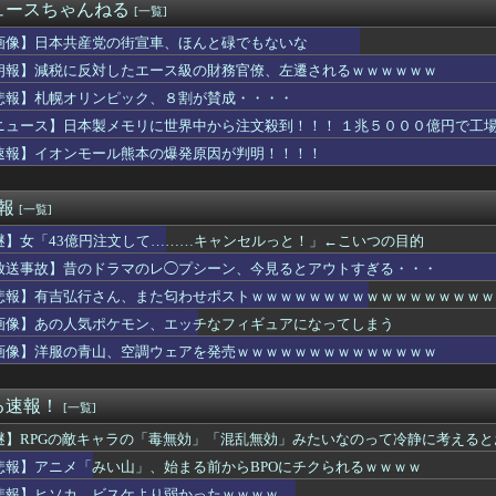
ィービルダーの横川尚隆さん、最新の姿がヤバすぎる
ュースちゃんねる
[一覧]
て！一緒に料理しよう」と言ったら、レストランの予約をされた。自...
菜アナが巨乳をキンプリに見せつけてしまう
画像】日本共産党の街宣車、ほんと碌でもないな
真の背景削除？ガンプラの箱追加しといてあげよ🤗」
朗報】減税に反対したエース級の財務官僚、左遷されるｗｗｗｗｗｗ
直接乗り出して大韓サッカー協会の非民主的な運営を厳しく批判した...
悲報】札幌オリンピック、８割が賛成・・・・
の子からする「甘い匂い」の正体⇒ｗｗｗｗｗｗｗｗｗｗｗｗｗ
、ビスケより弱かったｗｗｗｗ
ニュース】日本製メモリに世界中から注文殺到！！！ １兆５０００億円で工
JK「デカパイ見せつけながらピース！✌」
速報】イオンモール熊本の爆発原因が判明！！！！
てた？」茨城の不法滞在アパートに海外びっくり仰天！（海外の反応）
V XB（アクロス）」「eミリオンゴッド3CHB（メーシー）...
上坂すみれさん、ガチでシコらせにくるｗｗｗｗｗｗｗｗｗｗ
速報
[一覧]
よｗｗｗｗ」女友達｢ヤってもいいけど……」→勃起チ○ポを擦りつ...
謎】女「43億円注文して………キャンセルっと！」←こいつの目的
】ねこねこ日和は安定の癒し・・・・
愛想尽かした」コメ余りに農家が悲鳴 売値は生産原価の半分以下に…
放送事故】昔のドラマのレ◯プシーン、今見るとアウトすぎる・・・
ジャンプ、発行部数100万部割れ
悲報】有吉弘行さん、また匂わせポストｗｗｗｗｗｗｗｗｗｗｗｗｗｗｗｗｗ
有名アーティストって、なんで日本には訪れるのに、我が国には全く...
長、UEFAが許してくれなくて詰むwwwwwwww
画像】あの人気ポケモン、エッチなフィギュアになってしまう
ら、１０年間仕送りしている女性がいた。主人に問い詰めたら、白状...
画像】洋服の青山、空調ウェアを発売ｗｗｗｗｗｗｗｗｗｗｗｗｗｗ
郎氏、Xプロフィールを「猫好きおじさん」に変更ｗｗｗｗ
居して会計4939円！喋りたいだけなら公園に行ってくれ（怒」
レミアムって普通入ってるよな？
る速報！
[一覧]
レトロゲーム”です
謎】RPGの敵キャラの「毒無効」「混乱無効」みたいなのって冷静に考えると
位) 26本(6位) 69打点(11位) OPS.9...
指紋を見てみろｗ」スレ民「何があるんだ？」→見た瞬間、思わず笑...
悲報】アニメ「みい山」、始まる前からBPOにチクられるｗｗｗｗ
まらず…間違いなく原因は昨日のあれだ…
悲報】ヒソカ、ビスケより弱かったｗｗｗｗ