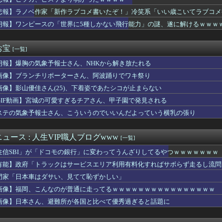
ま、キモくなってしまう
日本一周”
悲報】ラノベ作家「新作ラブコメ書いたぞ！」冷笑系「いい歳こいてラブコメ
立憲の支持者に聞きたい。前回参院選で2年限定の食料品減税って聞...
朗報】ワンピースの「世界に5種しかない飛行能力」の謎、遂に解けるｗｗｗ
円は1ドル158円台半ば 介入警戒をしつつ円売りが続行
ん(30)のお〇ぱいがコチラwwwwwwwwwwww
専属でｸﾝﾆさせてもらってるｗｗｗｗｗｗｗｗｗｗwwww
お宝
[一覧]
五輪サッカー日韓戦でも審判の接待があった模様…」→「メダル剥奪...
朗報】爆胸の気象予報士さん、NHKから解き放たれる
ドネシア新幹線。負債を埋めるため政府が過半数の株式を引き受ける
どっちかは本当ビッグクラブ行って欲しいな！
画像】ブランチリポーターさん、阿波踊りでワキ祭り
｢みんなで大家さん｣､約2881億円の債務超過 分配金の支払...
画像】影山優佳さん(25)、下着姿であたシコが止まらない
び屋さん（28）、新店舗に4000万円クラファンした成功した結...
ール、日鉄に買収された瞬間1800億円の利益貢献ｗｗｗｗｗｗｗ
GIF動画】宮城の可愛すぎるチアさん、甲子園で発見される
』全巻「70％オフ」セール！全7巻「5,313円」→「1,5...
ステの気象予報士さん、こういうのでいいんだよっていう横乳の張り
禁止に釈明が必要】 韓国のCPTPP加盟への課題を関西外大教授...
デリ経験者と結婚した結果wwwwww…
6人で長居して会計4939円！喋りたいだけなら公園に行ってくれ...
ュース : 人生VIP職人ブログwww
[一覧]
ポケモン』の売上946万本
住信SBI」が「ドコモの銀行」に変わってうんざりしてるやつｗｗｗｗｗｗｗ
るまで、既婚男性をからかうことを繰り返していた。その結果、中に...
chって持っていく？
有能】政府「トラックはサービスエリア利用有料化すればサボらず走るし流問
な 〜 【速報】れいわ新選組、新たな党名は「いのちの党」 略称...
門家「日本車はダサい、見てて恥ずかしい」
扱いしてた女、母親の友達の娘だったww
画像】福岡、こんなのが普通に走ってるｗｗｗｗｗｗｗｗｗｗｗｗｗｗｗｗ
語がこれだ←「日本は太っ腹だな」（海外の反応）
ーサークルさん、Steamの売上入金を銀行に拒否される それで...
画像】日本さん、避難所が各国と比べて優秀過ぎると話題に
の岸谷蘭丸、『大爆発』してしまう！！！！！！
日本の沖縄のスーパーは台風のおかげでこうなりました」