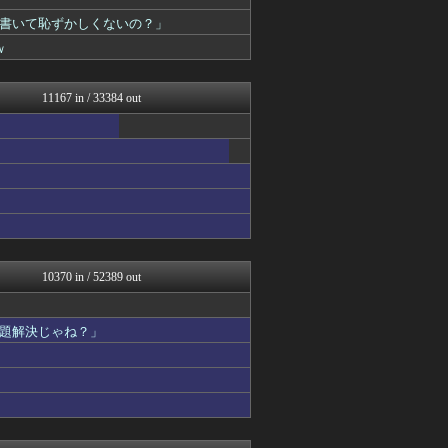
漫画まとめ速報
日本第一！ニュース録
書いて恥ずかしくないの？」
モナニュース
ｗ
かせまと！
ひま速(°∀°) -暇つぶ...
バズッター速報
11167 in / 33384 out
海外トークログ
まとめたニュース
Samurai GOAL
理想ちゃんねる
キニ速
なんじぇいスタジアム＠なん...
オレ的ゲーム速報＠刃
キムチ速報
男性様｜気団・生活2chま...
NEWSぽけまとめーる
10370 in / 52389 out
なんJ PRIDE
鬼女の宅配便 - 修羅場・...
育児板拾い読み
題解決じゃね？」
反日愚国 恨寓瘻
まとめCUP
海外さんいらっしゃい 海外...
ゴールデンタイムズ
NEWSまとめもりー｜2c...
ハウメニージャパン！