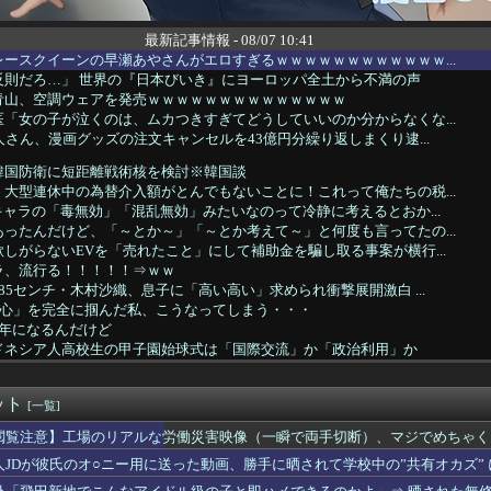
最新記事情報 - 08/07 10:41
ースクイーンの早瀬あやさんがエロすぎるｗｗｗｗｗｗｗｗｗｗｗｗ...
反則だろ…」 世界の『日本びいき』にヨーロッパ全土から不満の声
青山、空調ウェアを発売ｗｗｗｗｗｗｗｗｗｗｗｗｗｗ
「女の子が泣くのは、ムカつきすぎてどうしていいのか分からなくな...
人さん、漫画グッズの注文キャンセルを43億円分繰り返しまくり逮...
韓国防衛に短距離戦術核を検討※韓国談
大型連休中の為替介入額がとんでもないことに！これって俺たちの税...
キャラの「毒無効」「混乱無効」みたいなのって冷静に考えるとおか...
ったんだけど、「～とか～」「～とか考えて～」と何度も言ってたの...
しがらないEVを「売れたこと」にして補助金を騙し取る事案が横行...
ラ、流行る！！！！！⇒ｗｗ
85センチ・木村沙織、息子に「高い高い」求められ衝撃展開激白 ...
「心」を完全に掴んだ私、こうなってしまう・・・
4年になるんだけど
ドネシア人高校生の甲子園始球式は「国際交流」か「政治利用」か
よりかわいくてヱロいゲームキャラいるの？ｗｗｗｗｗ
ル】カカロット、唐突に独身煽りを初めてしまう…
ット
ル】4.7ってちょうどオンパロスカレンダーの謎の印の日にリリー...
[一覧]
ん、ミスでSEEDをパンクさせてしまう…
閲覧注意】工場のリアルな労働災害映像（一瞬で両手切断）、マジでめちゃく
、お泊まり不倫愛
人JDが彼氏のオ○ニー用に送った動画、勝手に晒されて学校中の”共有オカズ”
2011～12年に外国人審判員・監督官ら10数人を性接待（W...
幸せ？」旦那「お前もそう思うだろ？」→その返事が忘れられず、後...