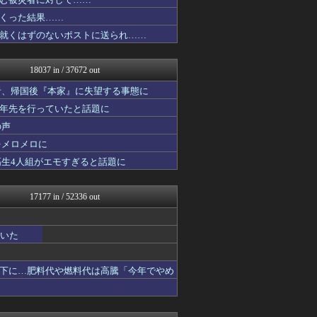
みそパンNEWS
痛いニュース(ﾉ∀`)
くった結果……
投資ちゃんねる
就くはずのないポストに送られ……
けおけお速報
ニチカン！
ポッカキット
18037 in / 37672 out
ガンダムブログ（情報戦仕様...
まとめロッテ！
者、帰国後『本家』に失望する事態に
素敵な鬼女様
十年先を行っていたと話題に
国難にあってもの申す！！
の声
軍事・ミリタリー速報☆彡
なんじぇいスタジアム＠なん...
をメロメロに
スロ板-RUSH
高生4人組がエモすぎると話題に
アニはつ -アニメ発信場-
スマブラ屋さん | スマブ...
なんJ PRIDE
17177 in / 52336 out
アニゲー速報
WorldFootball...
育児板拾い読み
ていた
なんじぇいスタジアム＠なん...
スコールちゃんねる｜２ちゃ...
修羅ママ速報
下に…肥料代や燃料代は高騰「今年でやめ
オレ的ゲーム速報＠刃
にゅーすアルー！
おーるじゃんる