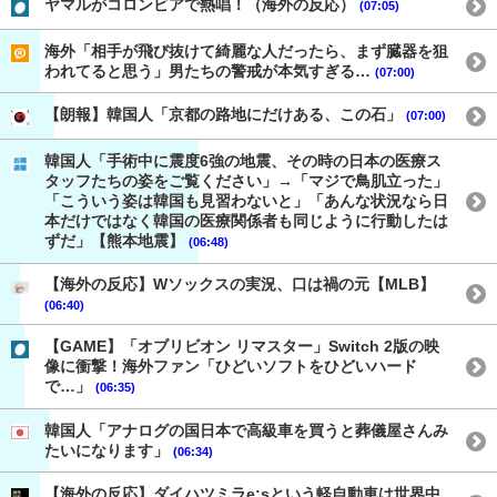
ヤマルがコロンビアで熱唱！（海外の反応）
(07:05)
海外「相手が飛び抜けて綺麗な人だったら、まず臓器を狙
われてると思う」男たちの警戒が本気すぎる…
(07:00)
【朗報】韓国人「京都の路地にだけある、この石」
(07:00)
韓国人「手術中に震度6強の地震、その時の日本の医療ス
タッフたちの姿をご覧ください」→「マジで鳥肌立った」
「こういう姿は韓国も見習わないと」「あんな状況なら日
本だけではなく韓国の医療関係者も同じように行動したは
ずだ」【熊本地震】
(06:48)
【海外の反応】Wソックスの実況、口は禍の元【MLB】
(06:40)
【GAME】「オブリビオン リマスター」Switch 2版の映
像に衝撃！海外ファン「ひどいソフトをひどいハード
で…」
(06:35)
韓国人「アナログの国日本で高級車を買うと葬儀屋さんみ
たいになります」
(06:34)
【海外の反応】ダイハツミラe:sという軽自動車は世界中