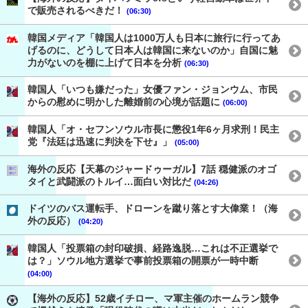
で販売されるべきだ！
(06:30)
韓国メディア「韓国人は1000万人も日本に旅行に行ってあ
げるのに、どうして日本人は韓国に来ないのか」自国に魅
力がないのを棚に上げて日本を分析
(06:30)
韓国人「いつも嫌だった」女優ファン・ジョンウム、市民
からの慰めに明かした離婚前の心境が話題に
(06:00)
韓国人「オ・セフンソウル市長に懲役1年6ヶ月求刑！民主
党『法廷は迅速に判決を下せ』」
(05:00)
海外の反応【天幕のジャードゥーガル】7話 穏健派のオゴ
タイと武闘派のトルイ…面白い対比だ
(04:26)
ドイツのバス運転手、ドローンを蹴り落とす大偉業！（海
外の反応）
(04:20)
韓国人「投票箱の封印破損、経路逸脱…これは不正選挙で
は？」ソウル地方選挙で事前投票箱の開票が一時中断
(04:00)
【海外の反応】52歳イチロー、マ軍主催のホームラン競争