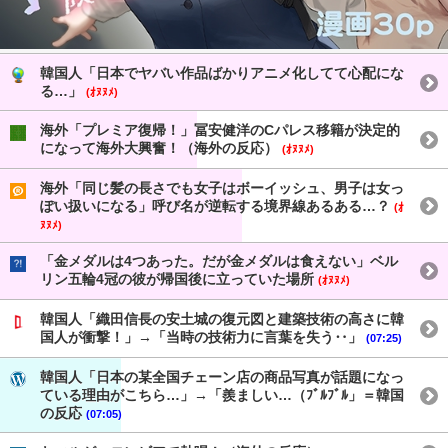
韓国人「日本でヤバい作品ばかりアニメ化してて心配にな
る…」
(ｵﾇﾇﾒ)
海外「プレミア復帰！」冨安健洋のCパレス移籍が決定的
になって海外大興奮！（海外の反応）
(ｵﾇﾇﾒ)
海外「同じ髪の長さでも女子はボーイッシュ、男子は女っ
ぽい扱いになる」呼び名が逆転する境界線あるある…？
(ｵ
ﾇﾇﾒ)
「金メダルは4つあった。だが金メダルは食えない」ベル
リン五輪4冠の彼が帰国後に立っていた場所
(ｵﾇﾇﾒ)
韓国人「織田信長の安土城の復元図と建築技術の高さに韓
国人が衝撃！」→「当時の技術力に言葉を失う‥」
(07:25)
韓国人「日本の某全国チェーン店の商品写真が話題になっ
ている理由がこちら…」→「羨ましい…（ﾌﾞﾙﾌﾞﾙ」＝韓国
の反応
(07:05)