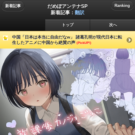
だめぽアンテナSP
Ranking
新着記事
新着記事：
翻訳
トップ
次へ
中国「日本は本当に自由だなw」 諸葛孔明が現代日本に転
生したアニメに中国から絶賛の声
(PickUP!)