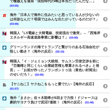
で柵越えを連発「現役時代の噂は本当だったんだな…」
(03:55)
海外「日本人で海外に住みたいと思っている人が少ないの
は何故なんだ？母国ではみんな出たがっているのだが？」
(03:00)
韓国人「LS電線と大韓電線、技術流出で激突」→「西海岸
エネルギー高速道路事業に影響は？」
(03:00)
グリーンランドの海でトランプと繋がりのある石油会社が
怪しい動き？（海外の反応）
(02:10)
韓国人「イ・ジェミョン大統領、サムスン労使交渉を前に
『労働権と同じくらい企業経営権も尊重されるべき』と発
言」→「お前が作ったノランボントゥ法（黄色い封筒法）
のせいだろ！」
(02:00)
【ヤニねこ】ヤクねこをもっと愛でたい【海外の反応】
(01:57)
海外「まさか」佐々木朗希が6回まで力投！ドジャースは
劇的サヨナラ負けで泥沼7連敗！（海外の反応）
(01:46)