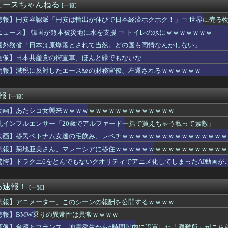
年」「低収入」「ネット・SNS情報」反ワクチン情報を信じる人の...
ュースちゃんねる
[一覧]
年ジャンプさん、最大発行部数653万部から急降下でついに「10...
ーランで阪神先制wwwwwwwwww
悲報】円安容認派「円安は輸出が伸びで日本経済ホクホク！」⇒ 世界に売る
デュエル情報】君臨のヘッドライナーに「アインソフ・リッター」が...
ニュース】 韓国が熊本被災地に水を支援 ⇒ トイレの水にｗｗｗｗｗｗｗ
て結局スーパーファミコンの初代のやつが一番面白いんだろ？
国外務省「日本は原爆落とされて当然。どの国も同情なんかしない」
カリオペ、劇場版『メイドインアビス』主題歌担当に！！！
 有明 6-3 立命館宇治 初出場の有明が9回に一挙4得点で...
画像】日本共産党の街宣車、ほんと碌でもないな
の浴衣2026、ガチで一線を越えるwwwwwww
朗報】減税に反対したエース級の財務官僚、左遷されるｗｗｗｗｗｗ
ルドメディアの被災者、遺族への取材に怒り「極めて強い不満、苦情...
山さん、一回落球しただけで週刊誌に“お粗末プレー”とディスられ...
ウクライナが核放棄しなければロシア侵攻しなかった」！
速報
[一覧]
くらい
動画】あたシコ女襲来ｗｗｗｗｗｗｗｗｗｗｗｗｗｗｗｗｗ
スポーツカーのティザー画像「第3弾」を公開！
嬢様』ティザービジュアル公開「これぞ究極のお嬢様ですわ」202...
乳インフルエンサー「20歳でアルファード一括で買えちゃう私って素敵」
ァさん「ハッピーエンドです、映像も凄いです」←こいつがあんまり...
動画】移民ベトナム女達の宅飲み、レベチｗｗｗｗｗｗｗｗｗｗｗｗｗｗｗｗ
バーロード」って凄くね？
わ映画、集中力の無いキッズが観ると「こう」なります・・・・・
悲報】菊地亜美さん、マレーシアに移住ｗｗｗｗｗｗｗｗｗｗｗｗｗｗｗｗｗ
院、患者の脳の正常な部分を摘出してしまう痛恨のミス
驚愕】ドラクエ6をとんでもないクオリティでアニメ化してしまったAI動画が
leのエンジニア「AIで仕事がつまらなくなった」
ス原作者・尾田栄一郎さん、他の人と同じ「漫画家」という肩書きに...
夜のお店だらけになってしまった理由、誰にも分からないｗｗｗｗ
る速報！
[一覧]
ン主将ロドリさん…なんとバルセロナへ移籍ｗｗｗｗｗｗｗｗ
悲報】アニメーター、このシーンの報酬を公開するｗｗｗｗ
勤務だけど毎日客に怒鳴られもう限界
街の祭に行こうと思うんやが
悲報】BMW乗りの異常性は異常ｗｗｗｗ
暑熱対策で第2試合は13:30プレイボールや！」
画像】台湾とフランス、地震発生から6時間以内に設置した「避難所」がこち