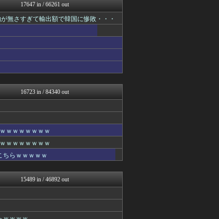
みそパンNEWS
17647 in / 66261 out
投資ちゃんねる
物が無さすぎて輸出額で韓国に惨敗・・・
阪神タイガースちゃんねる
スターライト速報 -遊戯王...
カンダタ速報
ホロちゃんねる
なんじぇいスタジアム＠なん...
乃木坂46まとめ 乃木りん...
国難にあってもの申す！！
なんJ PRIDE
軍事・ミリタリー速報☆彡
16723 in / 84340 out
ねこのあまやどり
ゆめ痛 -自動車まとめブロ...
フロムOverSS
アニはつ -アニメ発信場-
ｗｗｗｗｗｗｗｗ
異世界転生まとめ速報
スマブラ屋さん | スマブ...
ｗｗｗｗｗｗｗｗ
なんじぇいスタジアム＠なん...
こちらｗｗｗｗｗ
(*ﾟ∀ﾟ)ゞカガクニュー...
VIPワイドガイド
わんこーる速報！
15489 in / 46892 out
【サッカー まとめ】サカラ...
ふぇー速
育児板拾い読み
Zチャンネル＠VIP
らｗｗｗｗ