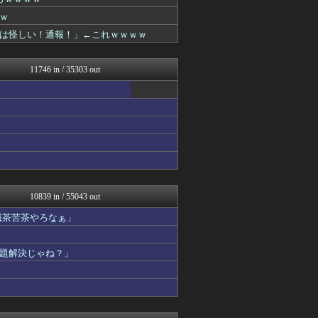
ラビット速報
ふぇー速
ｗ
結婚・恋愛ニュースぷらす
は怪しい！通報！」←これｗｗｗｗ
スコールちゃんねる｜２ちゃ...
坂道情報通～乃木坂46まと...
にゅーすアルー！
11746 in / 35303 out
がーるずレポート - ガー...
日向坂46まとめもり～
不思議.net - 5ch...
アニゲー速報
筋肉速報
えっ!?またここのサイト?
いたしん！
なんJ PRIDE
mutyunのゲーム+αブ...
なんじぇいスタジアム＠なん...
10839 in / 55043 out
おうまがタイムズ
滅茶苦茶やろなぁ」
コリアル
日刊やきう速報
カンダタ速報
題解決じゃね？」
スロ板-RUSH
乃木通 乃木坂46櫻坂46...
ルフレch. - ファイア...
オレ的ゲーム速報＠刃
アルファルファモザイク＠ネ...