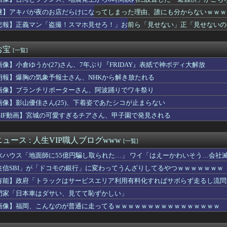
別大学生殺人事件、主犯格の川口被告(19)に無期懲役の判決
けど退職を決意w
謎】アキバが夜のお店だらけになってしまった理由、誰にも分からないｗｗｗ
立死」急増 お前らは大丈夫？
悲報】正義マン「盗撮！スマホ見せろ！」お前ら「見せない」正「見せないの
 FACE」の人気が低下・・・
 VMAJ 2026｣に出演決定！！！【乃木坂46】
。プラスチック部品はクッキーのように脆い
お宝
[一覧]
たバストが上がった!」「今が一番バスト大きい!」 最新の身長・...
画像】小倉ゆうか(27)さん、7年ぶり『FRIDAY』表紙で神ボディ大解放
んのお仕事だ...？正源司陽子に気になる動きが
ニーガール姿、意外とクるｗｗｗｗｗｗｗｗｗｗ (※画像あり)
朗報】爆胸の気象予報士さん、NHKから解き放たれる
や鬼滅のゲームを作った人、ジャンプ垢にブロックされてお気持ち表...
画像】ブランチリポーターさん、阿波踊りでワキ祭り
生くらいに見える女の子がうなぎを食べてるけど、おっぱいにしか目...
赤ちゃん一緒に作ろ……？」→ホテルで中出しした後も追いピストン...
画像】影山優佳さん(25)、下着姿であたシコが止まらない
S、レベチｗｗｗｗｗｗ
GIF動画】宮城の可愛すぎるチアさん、甲子園で発見される
ｗｗｗｗｗｗｗｗｗｗ
2『カラドリウス2』、発売決定！
クス18回戦】ロッテ・安田、オリックス・寺西から第4号同点2ラ...
ュース : 人生VIP職人ブログwww
[一覧]
者・尾田、他の人と同じ「漫画家」という肩書きに不満で炎上ｗｗｗ...
水ハウス「地面師に55億円騙し取られた…」 ワイ「はえーかわいそう…会社
ニメ業界で100年続いている暗黙の伝統がこちら・・・」
、片山大樹コーチが体調不良でベンチ外、2軍からコーチ合流 接触...
住信SBI」が「ドコモの銀行」に変わってうんざりしてるやつｗｗｗｗｗｗｗ
ニーランドで買える「いなり寿司」がめちゃめちゃ美味しそう
有能】政府「トラックはサービスエリア利用有料化すればサボらず走るし流問
スロ専さん、ハナハナシリーズ全台が朝イチ1,2G目で全台当たる...
門家「日本車はダサい、見てて恥ずかしい」
スゲエ『ふくらみ』、大変なことになってるって...
ホモがバリバリ現役なのにそれの上位互換みたいなの出してくるとはね
画像】福岡、こんなのが普通に走ってるｗｗｗｗｗｗｗｗｗｗｗｗｗｗｗｗ
ー堀大輔さん、生配信で「寝たほうがいんじゃないですか？」という...
新選組、「いのちの党」に党名変更 天畠大輔氏が共同代表へ