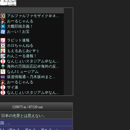
アルファルファモザイク＠ネ...
おーるじゃんる
大艦巨砲主義！
お～い！お宝
ラビット速報
ホロちゃんねる
もえるあじあ(･∀･)
わんこーる速報！
なんじぇいスタジアム＠なん...
海外の万国反応記＠海外の反...
なんJミュージアム
坂道情報通～乃木坂46まと...
おーるじゃんる
サイ速
なんじぇいスタジアム＠なん...
【サッカー まとめ】サカラ...
ぴこ速(〃'∇'〃)？
129975 in / 87120 out
子育てちゃんねる
アニゲー速報
「日本の光景とは思えない」
不思議.net - 5ch...
の国…」
筋肉速報
まにゅそく 2chまとめニ...