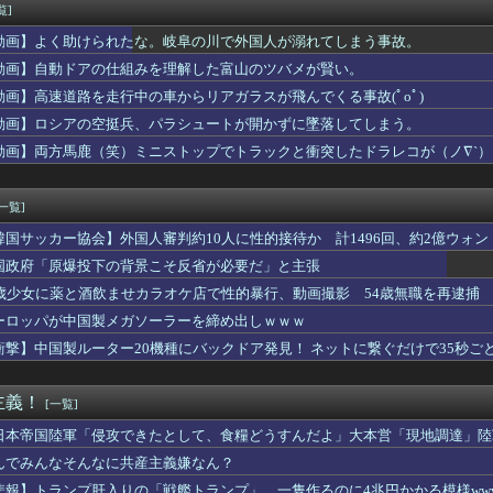
0プロエアコン騒動【ぷちかれシリーズ】
覧]
サッカーW杯で加入者数5倍に 視聴者数は6700万人 総視聴...
動画】よく助けられたな。岐阜の川で外国人が溺れてしまう事故。
、熊本に多額の寄付していた。知人「誰にも知られなくてもいい、と...
んの価値、発表される・・・
動画】自動ドアの仕組みを理解した富山のツバメが賢い。
でさ、納豆パックの薄いフィルムって何のために入っていの？って聞...
動画】高速道路を走行中の車からリアガラスが飛んでくる事故(ﾟoﾟ)
フサパンはどんな性能になるかな？
動画】ロシアの空挺兵、パラシュートが開かずに墜落してしまう。
ハッタンカフェ、バレてきたな
F14、ロード時間が高速になる最適化をわずか3日で実施→ユー...
動画】両方馬鹿（笑）ミニストップでトラックと衝突したドラレコが（ノ∇`）
ズ】質問です、プレイヤーが環境ギミックに当たってもノーダメージ...
[一覧]
韓国サッカー協会】外国人審判約10人に性的接待か 計1496回、約2億ウォン（
国政府「原爆投下の背景こそ反省が必要だ」と主張
5歳少女に薬と酒飲ませカラオケ店で性的暴行、動画撮影 54歳無職を再逮捕 
ーロッパが中国製メガソーラーを締め出しｗｗｗ
衝撃】中国製ルーター20機種にバックドア発見！ ネットに繋ぐだけで35秒ご
主義！
[一覧]
日本帝国陸軍「侵攻できたとして、食糧どうすんだよ」大本営「現地調達」陸
んでみんなそんなに共産主義嫌なん？
悲報】トランプ肝入りの「戦艦トランプ」、一隻作るのに4兆円かかる模様www