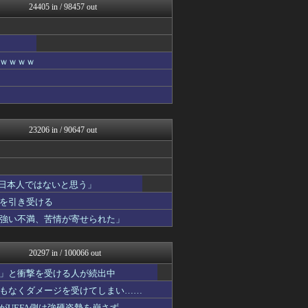
24405 in / 98457 out
NEWSまとめもりー｜2c...
浮気ちゃんねる
なんじぇいスタジアム＠なん...
ゴールデンタイムズ
かせまと！
ｗｗｗｗ
VIPPER速報
なんJミュージアム
おーるじゃんる
おうち速報
U-1 NEWS.
23206 in / 90647 out
トレンドの通り道
ウマ娘まとめ超速報！
修羅場ライフ速報
正義の見方
「日本人ではないと思う」
ツバメ速報＠ヤクルトスワロ...
わんこーる速報！
を引き受ける
女子アナお宝画像速報－5c...
強い不満、苦情が寄せられた」
不思議.net - 5ch...
アニゲー速報
ラビット速報
20297 in / 100066 out
いたしん！
なんJ PRIDE
」と衝撃を受ける人が続出中
GUNDAM.LOG｜ガン...
もなくダメージを受けてしまい……
痛いニュース(ﾉ∀`)
たがUEFA側は強硬姿勢を崩さず……