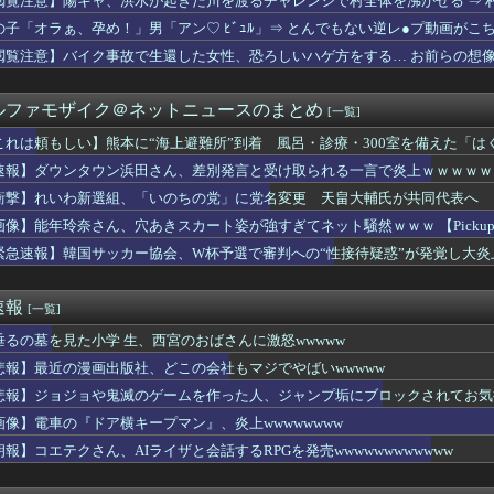
閲覧注意】陽キャ、洪水が起きた川を渡るチャレンジで村全体を沸かせる ⇒ 村
劍客兵器の飛號・龍勢勇星、超ミサイル技術の持ち主なのに惜しい男...
の子「オラぁ、孕め！」男「アン♡ ﾋﾞｭﾙ」⇒ とんでもない逆レ●プ動画がこ
ライオンさん、溶けるｗｗｗｗｗｗｗｗｗｗｗｗｗ
、母校勝利を祝う4年ぶりのホームラン！
閲覧注意】バイク事故で生還した女性、恐ろしいハゲ方をする… お前らの想像の2
すぎwww
Lv5を発動してしまった理事長…「独占ッ！」
ルファモザイク＠ネットニュースのまとめ
[一覧]
】熊本に“海上避難所”到着 風呂・診療・300室を備えた「はく...
複垢を疑われ死亡
これは頼もしい】熊本に“海上避難所”到着 風呂・診療・300室を備えた「は
が従兄弟と結婚させようとしてる」私「ちょうどいい、その話利用す...
速報】ダウンタウン浜田さん、差別発言と受け取られる一言で炎上ｗｗｗｗｗ
、無給油で1980km走行しギネス記録を達成、無駄な発電や送...
るMacBookいじってるやつって何やってんの？
衝撃】れいわ新選組、「いのちの党」に党名変更 天畠大輔氏が共同代表へ
高いなあAndroidに変えるか・・・おっこれええやん！」→...
画像】能年玲奈さん、穴あきスカート姿が強すぎてネット騒然ｗｗｗ 【Pickup07
女だけど元カレとSEXしてきたｗｗｗｗｗｗｗｗwwww
緊急速報】韓国サッカー協会、W杯予選で審判への“性接待疑惑”が発覚し大炎
乗りの異常性は異常ｗｗｗｗ
ンク18回戦】西武・柘植、ソフトバンク・松本晴から今季第1号同...
な脳を摘出
速報
[一覧]
live Splash T-Party!」ラインナップ...
ポケ斎藤「性行為の許諾は取ったことありません」
垂るの墓を見た小学 生、西宮のおばさんに激怒wwwww
額、ともに初の日本超え AI特需の恩恵で差 26年上期
悲報】最近の漫画出版社、どこの会社もマジでやばいwwwww
光成から先制タイムリー！！
で警察官に射殺された ”刃物男” の無修正動画が海外で話題に「...
悲報】ジョジョや鬼滅のゲームを作った人、ジャンプ垢にブロックされてお気
、ボーナスを増額 「民間企業に合わせました」
画像】電車の『ドア横キープマン』、炎上wwwwwwww
悪い男が好き！！だから優しい俺らはモテない！！」←これさぁ.....
朗報】コエテクさん、AIライザと会話するRPGを発売wwwwwwwwwwww
乱闘ごっこ、グラブと帽子を投げ捨てて突っ込む小さな投手が逆さ吊...
きたらこうなるwww
NDS】江口紗耶「小島はなちゃんは中学生の同期が話しやすいよ...