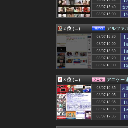
【
08/07 19:32
【るろうに剣心】
08/07 15:40
女
08/07 19:32
【画像】日本の
08/07 15:00
08/07 19:31
西武・柘植世那
【
08/07 19:31
結婚したやつアホ
08/07 19:31
【ウマ娘】独占力
2 位 (→)
アルファ
08/07 19:30
【これは頼もしい
08/07 19:30
ワイ、ネトゲで
08/07 19:30
【
08/07 19:29
母「おばあちゃん
08/07 19:00
【
08/07 19:29
日産e-power
08/07 19:28
スタバで大量にい
08/07 18:30
【
08/07 19:26
ワイ「iPhone
08/07 18:20
【
08/07 19:25
【驚愕】32歳の
08/07 18:00
【
08/07 19:25
【悲報】BMW
08/07 19:25
【西武対ソフトバ
08/07 19:23
脳の手術で正常
3 位 (→)
アニゲー
08/07 19:22
【ホロライブ】「holo
08/07 19:21
【悲報】ジャン
08/07 19:35
火
08/07 19:20
韓国と台湾の輸出
08/07 19:05
【
08/07 19:19
山本祐大、髙橋
08/07 19:19
08/07 18:35
【閲覧注意】大阪
【
08/07 19:17
【悲報】公務員
08/07 18:05
【
08/07 19:15
モテない男「女は
08/07 17:35
【
08/07 19:15
球場裏で始まった
08/07 19:15
人妻系風俗行って
08/07 19:12
【BEYOOOOO