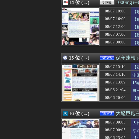
08/07 18:30
14 位 (→)
【デレマス】81
1000mg
[一
08/07 18:30
◆朗報◆DAZN 
08/07 19:00
【
08/07 18:30
中居正広（無職）
08/07 18:30
08/07 16:00
【画像】移民さ
【
08/07 18:30
ホリエモン「面接
08/07 12:00
【
08/07 18:30
【ウマ娘】水着
08/07 07:00
【
08/07 18:30
【ウマ娘】マン
08/07 18:30
Switch2版F
08/07 00:00
【
08/07 18:30
【モンハンワイル
15 位 (→)
保守速報
08/07 15:10
【
08/07 14:10
中
08/07 13:09
1
08/06 21:04
ヨ
08/06 20:00
【
16 位 (→)
大艦巨砲
08/07 09:05
大
08/07 00:05
な
08/06 23:05
【