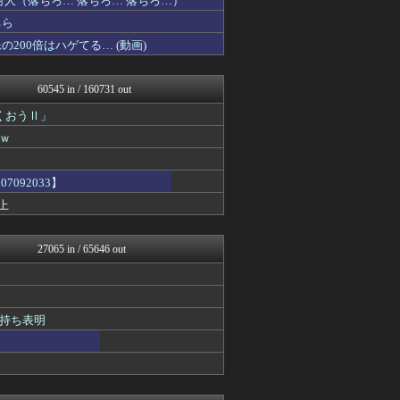
人（落ちろ… 落ちろ… 落ちろ…）
最強ジャンプ放送局
ちら
なんJ PRIDE
00倍はハゲてる… (動画)
やみ速@なんJ西武まとめ
気団談
ウマ娘まとめ速報うまろぐ
60545 in / 160731 out
アルファルファモザイク＠ネ...
カンダタ速報
くおうⅡ」
修羅場ハザード -復讐・D...
ｗ
日本第一！ニュース録
ガジェット2ch
かせまと！
092033】
バズッター速報
上
わんこーる速報！
なんじぇいスタジアム＠なん...
まとめたニュース
27065 in / 65646 out
ホロちゃんねる
ひま速(°∀°) -暇つぶ...
キムチ速報
鷹速@ホークスまとめブログ
ポッカキット
持ち表明
なんじぇいスタジアム＠なん...
鬼女の宅配便 - 修羅場・...
QQQ(海外の反応)
まとめCUP
℃-ute派なんday