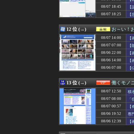
08/07 18:42
【速報】北海道江
08/07 18:45
08/07 18:41
施工管理2年目だ
【
08/07 18:40
【孤独死】「孤
08/07 18:25
【
08/07 18:40
「THE NORTH
08/07 18:40
10/29の｢MTV
08/07 18:40
中国製の自動車
12 位 (→)
お～い！
08/07 18:38
鈴木奈々「垂れて
08/07 14:00
【
08/07 18:36
【日向坂46】な
08/07 18:35
【驚愕】森泉のバ
08/07 07:00
【
08/07 18:35
【悲報】ジョジョ
08/06 22:00
【
08/07 18:34
【画像あり】中学
08/06 14:00
08/07 18:33
【ｼｺ注意】女「
【
08/07 18:32
【動画】令和のJ
08/06 07:00
【
08/07 18:32
Jリーグ本日開幕
08/07 18:32
PS5/Switch
08/07 18:31
【ロッテ対オリッ
13 位 (→)
働くモノニ
08/07 18:31
【悲報】ワンピ作
08/07 12:50
積
08/07 18:31
韓国人「日本のア
08/07 18:31
阪神 小谷野栄一
08/07 08:00
「
08/07 18:31
【画像】ディズ
08/07 00:57
【
08/07 18:30
8月7日のとある
08/06 19:52
専
08/07 18:30
菅井友香ちゃんの
08/07 18:30
【FEH】闘技
08/06 12:39
【
08/07 18:30
ショートスリーパ
08/07 18:30
【衝撃】れいわ