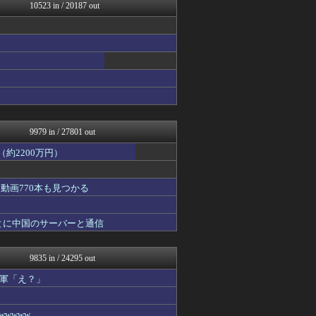
プロデューサーさんっ！SS...
10523 in / 20187 out
WorldFootball...
痛いニュース(ﾉ∀`)
【2ch】ニュー速クオリテ...
キニ速
ウマ娘うまぴょい速報
ゴルシch.｜ウマ娘まとめ...
馬鳥速報
モンハンまとめ速報【モンハ...
9979 in / 27801 out
約2200万円）
動画770本も見つかる
とに中国のサーバーと通信
9835 in / 24295 out
軍「え？」
wwww