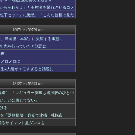
凹凸ちゃんねる 発達障害・...
マジキチ速報
からそれかよ」と有権者を呆れさせるコメ
パチンコ・パチスロ.com
包丁セット』に激怒、「こんな首相は見た
えすえすログ
ミニゴブ速報 ～グラブルま...
すまいる(^-^)ぶろぐ
19071 in / 39729 out
バイク速報
ゲーム実況者速報＠YouT...
者、帰国後『本家』に失望する事態に
かぞくちゃんねる
十年先を行っていたと話題に
あ艦これ ～艦隊これくしょ...
の声
明日は何を食べようか
ああ言えばForYou
をメロメロに
登山ちゃんねる
高生4人組がエモすぎると話題に
1000mg
ほんわかMkⅡ
艦これ速報 艦隊これくしょ...
18127 in / 55643 out
アルファルファモザイク＠ネ...
かんにゅー -韓国の反応-
視線” 「レギュラー剥奪も選択肢のひとつ
乃木通 乃木坂46櫻坂46...
い、と公表してない」
JDM速報 海外の反応
ける
(*ﾟ∀ﾟ)ゞカガクニュー...
VIPワイドガイド
歳男を「器物損壊」容疑で逮捕 札幌市
コンテンツ・声優 | ラブ...
踊るサイレント盆ダンスも
ゆるゲーマー遅報
【2ch】ニュー速クオリテ...