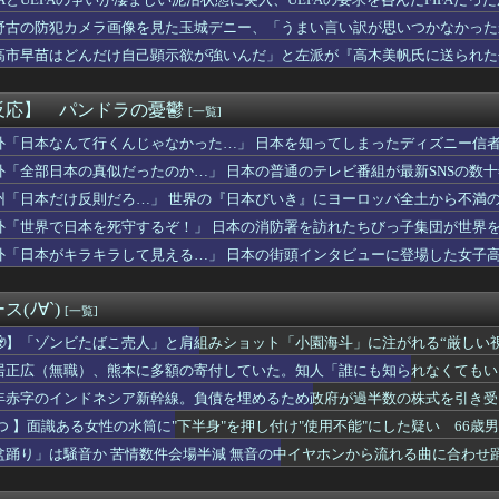
、手術ミスで『正常な脳』を摘出 → 患者は自発呼吸不可能な植物...
無期懲役になった奴、怖いｗｗｗｗｗｗｗｗｗｗｗｗｗｗｗｗｗｗｗ...
野古の防犯カメラ画像を見た玉城デニー、「うまい言い訳が思いつかなかった
ヘソ8個保留3個返しのミドル機を出せよ！！！！
トを……
高市早苗はどんだけ自己顕示欲が強いんだ」と左派が『高木美帆氏に送られた
つの炭酸飲料があります」
とがない」と言い張るも……
ぶるっ！3151話 街中で出会ったサリエルとファルシュ
の祖父母宅に５泊くらいさせられる。旦那は「行かなくていいよ」っ...
反応】 パンドラの憂鬱
[一覧]
るのが趣味の奴でも最後まで残ってそうな都道府県ってどこ？？？
ーバーさん、劇場版メイドインアビスの主題歌を担当！
外「日本なんて行くんじゃなかった…」 日本を知ってしまったディズニー信
んな仕事に就くの？結局何で食っていくかわからないんだけど...
外「全部日本の真似だったのか…」 日本の普通のテレビ番組が最新SNSの数
ルイとかいう風説には騙されないぞ スキャンプくらいヌルイのなら...
州「日本だけ反則だろ…」 世界の『日本びいき』にヨーロッパ全土から不満
美子さん「簡単にそうめん作れ言うけど、そうめん作りて地獄なんよ」
ってなんであんな臭いの？
外「世界で日本を死守するぞ！」 日本の消防署を訪れたちびっ子集団が世界
のオススメ
外「日本がキラキラして見える…」 日本の街頭インタビューに登場した女子
けられたな。岐阜の川で外国人が溺れてしまう事故。
ック背負った母子がいた 幼稚園児の男の子に若いお母さんが相づち...
から横須賀のカレー機関開幕か・・・！
(ﾉ∀`)
[一覧]
タウン浜田さん、差別発言と受け取られる一言で炎上ｗｗｗｗｗｗ
庫は日本が作ったから絶対に売れないと思ったのに、既に200台も...
🧟】「ゾンビたばこ売人」と肩組みショット「小園海斗」に注がれる“厳しい
下半身』大変なことになってるって...ガチで規格外すぎるwww...
」
居正広（無職）、熊本に多額の寄付していた。知人「誰にも知られなくてもい
放置されていた40年前の日産のミニバンを動かしてみた！
年赤字のインドネシア新幹線。負債を埋めるため政府が過半数の株式を引き受
ス原作者・尾田栄一郎さん、他の人と同じ「漫画家」という肩書きに...
leのエンジニア「AIで仕事がつまらなくなった」
 つ 】面識ある女性の水筒に"下半身"を押し付け"使用不能"にした疑い 66
【画像】愛「QU4RTZのクォーツ時計！ｗ」【虹ヶ咲】
盆踊り」は騒音か 苦情数件会場半減 無音の中イヤホンから流れる曲に合わせ
ド3選「ドリームキャスト」「セガサターン」
屋から温泉が湧き出るｗｗｗｗｗ