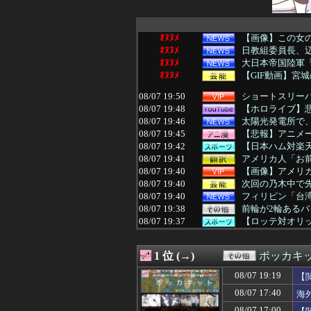
ｵﾇﾇﾒ
【画像】この女の子
ｵﾇﾇﾒ
日教組委員長、辺
ｵﾇﾇﾒ
大日本帝国陸軍「
ｵﾇﾇﾒ
【GIF動画】宮
08/07 19:50
ショートスリーパ
08/07 19:48
【ホロライブ】
08/07 19:46
太陽光発電所で、
08/07 19:45
【悲報】アニメ
08/07 19:42
【日本ハム対楽天
08/07 19:41
アメリカ人「お
08/07 19:40
【画像】アメリカ
08/07 19:40
次回の乃木中で先
08/07 19:40
フィリピン「台
08/07 19:38
前輪が2輪ある
08/07 19:37
【ロッテ対オリッ
08/07 19:35
【悲報】初の日本
08/07 19:35
【画像】70年
1 位 (→)
ポッカキ
08/07 19:35
最初はちょっと素
08/07 19:35
火垂るの墓を見た
08/07 19:19
【
08/07 19:35
【驚愕】中国女さ
08/07 17:40
海
08/07 19:34
【悲報】ワイ筋ト
08/07 19:33
【動画】力士さ
08/07 17:00