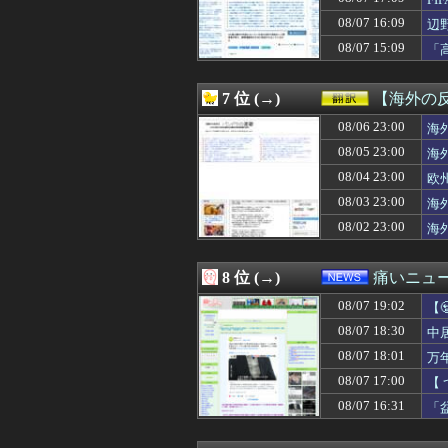
08/07 19:01
【速報】京大病院
08/07 19:00
【悲報】17歳で
08/07 16:09
辺
08/07 19:00
メーカーはデカ
ン
08/07 15:09
「
08/07 19:00
海未「ここに５
こ
08/07 19:00
【グラブル】ぐら
08/07 19:00
お盆になると旦那
7 位 (→)
【海外の
08/07 19:00
全国を旅行で周
08/07 19:00
08/06 23:00
海外人気Vチュ
海
08/07 19:00
文系学部卒ってど
08/05 23:00
海
08/07 19:00
【艦これ】E5ヌ
08/04 23:00
欧
08/07 19:00
【悲報】上沼恵
08/07 19:00
カードゲーマー
08/03 23:00
海
08/07 19:00
車中泊できる軽
08/02 23:00
海
08/07 19:00
【動画】よく助
08/07 19:00
バスの中に、リュ
08/07 19:00
【艦これ】今日
8 位 (→)
痛いニュース
08/07 19:00
【速報】ダウン
08/07 19:02
08/07 19:00
韓国人「人間冷蔵
【
08/07 19:00
梅澤美波の『ナマ
に
08/07 18:30
中
08/07 19:00
【海外の反応】
08/07 18:01
万
08/07 19:00
【悲報】ワンピー
08/07 19:00
【悲報】Goog
08/07 17:00
【
08/07 19:00
【ラブライブ！】
08/07 16:31
「
08/07 19:00
失敗ゲームハー
08/07 19:00
熊本地震で居酒