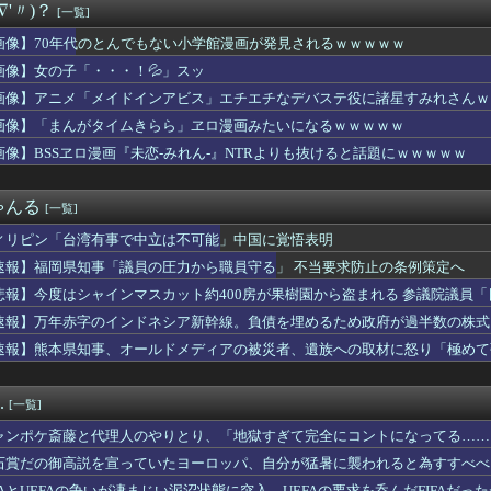
∇'〃)？
[一覧]
ンライン、1人のシャドウボクシング（43億注文）によって長期間...
ー」になった私。彼氏は病気になり地元に帰ったと聞いていたが彼は...
画像】70年代のとんでもない小学館漫画が発見されるｗｗｗｗｗ
ってフライを捕るのが難しすぎじゃね？全然見えないんだけど
画像】女の子「・・・！💦」スッ
新劇場版☆ケロロ軍曹」回
ワイ、転職するか迷う
画像】アニメ「メイドインアビス」エチエチなデバステ役に諸星すみれさんｗ
コ女襲来ｗｗｗｗｗｗｗｗｗｗｗｗｗｗｗｗｗ
画像】「まんがタイムきらら」ヱロ漫画みたいになるｗｗｗｗｗ
なのに体は凄いセクシー女優ｗｗｗwｗｗｗｗｗｗｗｗ
画像】BSSヱロ漫画『未恋-みれん-』NTRよりも抜けると話題にｗｗｗｗｗ
知事「議員の圧力から職員守る」 不当要求防止の条例策定へ
寝かしつけ大変だったねありがとう」と声を掛けてもらえたら救われ...
代理人のやりとり、「地獄すぎて完全にコントになってる……」と衝...
ゃんる
[一覧]
側へ】期待値が高い！宝鐘マリン：誕生日カウントダウンで魅せる最...
環境がトップクラスにお辛いシャカール
ィリピン「台湾有事で中立は不可能」中国に覚悟表明
日やクリスマスに高価なブランド品を贈り合ってる。それをやめて欲...
速報】福岡県知事「議員の圧力から職員守る」 不当要求防止の条例策定へ
高市「平和式典で“防弾ガラス”に守られながらスピーチ。『高市出...
点差がリーグワーストまで転落
悲報】今度はシャインマスカット約400房が果樹園から盗まれる 参議院議員
ランス、地震発生から6時間以内に設置した「避難所」がこちらｗｗ...
速報】万年赤字のインドネシア新幹線。負債を埋めるため政府が過半数の株式
退した爆乳グラドル(23)さん、SNSで最新お○ぱいが発見さ...
速報】熊本県知事、オールドメディアの被災者、遺族への取材に怒り「極めて
こ「社会に戻りたいです」←これ！
画出版社、どこの会社もマジでやばいwwwww
さん死亡関連でENHYPEN・NI-KIの「謝罪文」が出回る...
.
[一覧]
イドルさん、エロさが限界点を超えてしまう
真の指標、ガチで限界突破ｗｗｗｗｗｗｗｗｗｗ
ャンポケ斎藤と代理人のやりとり、「地獄すぎて完全にコントになってる……
フィアス レール砲くらいの仕事しかできないよ
石賞だの御高説を宣っていたヨーロッパ、自分が猛暑に襲われると為すすべべ
たばこ売人」と肩組みショット「小園海斗」に注がれる“厳しい視線”...
IFAとUEFAの争いが凄まじい泥沼状態に突入、UEFAの要求を呑んだFIFAだっ