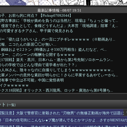
最新記事情報 - 08/07 19:51
、お前ら的に何点？ 【Pickup07092044】
野古事故に「学校が責めを負うのは当然だ、現場は『ちょっと偏って...
侵攻できたとして、食糧どうすんだよ」大本営「現地調達」陸軍「え...
城の可愛すぎるチアさん、甲子園で発見される
ー「寝たほうがいいよ」の一言にブチギレｗｗｗｗｗ （※動画あり...
悲報、ニコたんの新居◯◯が無い…
銅線およそ2.2トン（時価およそ330万円相当）盗んだなど、ベ...
ーター、このシーンの報酬を公開するｗｗｗｗ
17回戦】楽天・黒川、日本ハム・達から第2号先制ソロホームラン...
前らの学校ではどんな理由で退学者が出た？？」
人JKさん、陰キャなのに自撮りしてしまうｗｗｗwｗｗｗｗｗｗｗ...
輩メンバーの意外な素顔が明らかに！さらに卒業するあやてぃーから...
湾有事で中立は不可能」中国に覚悟表明
バイクｗｗｗｗｗｗ
クス18回戦】オリックス・西川龍馬、ロッテ・廣池から第8号勝ち...
代表で感情爆発「使わないんだったら呼ぶな！」 涙ながらに訴え...
代のとんでもない小学館漫画が発見されるｗｗｗｗｗ
ット
直すぎるだけか？と思ってたが、マウンティング癖が凄まじいと分か...
[一覧]
小学 生、西宮のおばさんに激怒wwwww
閲覧注意】大阪で警察官に射殺された ”刃物男” の無修正動画が海外で話題に
ん、大学四年間で変わりすぎてしまうｗｗｗｗｗｗ(※画像あり)
外「日本の住宅街にこんなレ●プ魔が潜んでるとかマジかよ…さすがHENTAI
レ民、ダンベルベンチプレス30kgできるようになったのに全然マ...
ん、ボクサーをボコってしまう