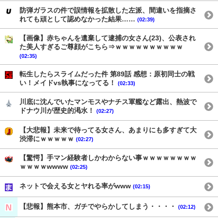
防弾ガラスの件で誤情報を拡散した左派、間違いを指摘さ
れても頑として認めなかった結果……
(02:39)
【画像】赤ちゃんを遺棄して逮捕の女さん(23)、公表され
た美人すぎるご尊顔がこちら⇒ｗｗｗｗｗｗｗｗｗｗ
(02:35)
転生したらスライムだった件 第89話 感想：原初同士の戦
い！メイドvs執事になってる！
(02:33)
川底に沈んでいたマンモスやナチス軍艦など露出、熱波で
ドナウ川が歴史的渇水！
(02:27)
【大悲報】未来で待ってる女さん、あまりにも多すぎて大
渋滞にｗｗｗｗｗ
(02:27)
【驚愕】手マン経験者しかわからない事ｗｗｗｗｗｗｗｗ
ｗｗｗｗwwww
(02:25)
ネットで会える女とヤれる率がwww
(02:15)
【悲報】熊本市、ガチでやらかしてしまう・・・・
(02:12)