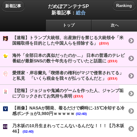
だめぽアンテナSP
Ranking
新着記事
新着記事：
総合
トップ
次へ
【速報】トランプ大統領、出産旅行を禁じる大統領令「米
国籍取得を目的とした中国人らを排除する」
(ｵﾇﾇﾒ)
海外「全部日本の真似だったのか…」 日本の普通のテレビ
番組が最新SNSの数十年先を行っていたと話題に
(ｵﾇﾇﾒ)
愛煙家・岸谷蘭丸「喫煙者の権利がマジで侵害されてる」
と私見 「いくら税金を我々が払ってるんだと」
(ｵﾇﾇﾒ)
【悲報】ジョジョや鬼滅のゲームを作った人、ジャンプ垢
にブロックされてお気持ち表明
(ｵﾇﾇﾒ)
【画像】NASAが開発、着るだけで瞬時に-15℃冷却する冷
感ポンチョが3,980円ｗｗｗｗｗ
(02:40)
乃木坂の10月生まれってこんないるんだな！！！【乃木坂
46】
(02:40)