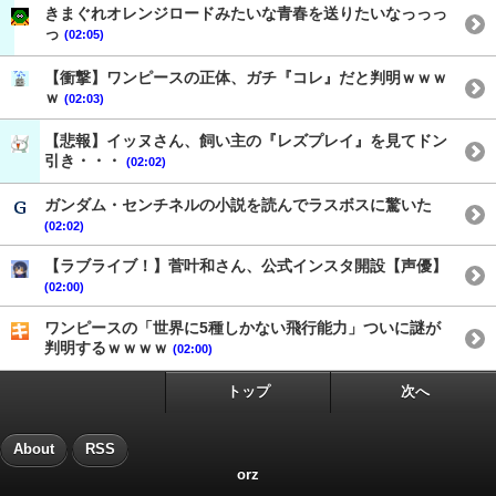
きまぐれオレンジロードみたいな青春を送りたいなっっっ
っ
(02:05)
【衝撃】ワンピースの正体、ガチ『コレ』だと判明ｗｗｗ
ｗ
(02:03)
【悲報】イッヌさん、飼い主の『レズプレイ』を見てドン
引き・・・
(02:02)
ガンダム・センチネルの小説を読んでラスボスに驚いた
(02:02)
【ラブライブ！】菅叶和さん、公式インスタ開設【声優】
(02:00)
ワンピースの「世界に5種しかない飛行能力」ついに謎が
判明するｗｗｗｗ
(02:00)
トップ
次へ
About
RSS
orz