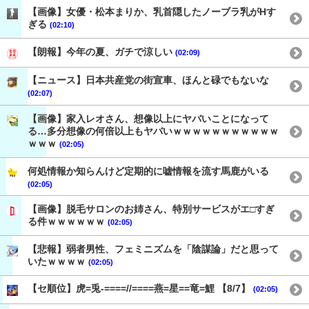
【画像】女優・松本まりか、乳首隠したノーブラ乳がHす
ぎる
(02:10)
【朗報】今年の夏、ガチで涼しい
(02:09)
【ニュース】日本共産党の街宣車、ほんと碌でもないな
(02:07)
【画像】家入レオさん、想像以上にヤバいことになって
る…多分想像の何倍以上もヤバいｗｗｗｗｗｗｗｗｗｗｗ
ｗｗｗ
(02:05)
何処情報か知らんけど定期的に嘘情報を流す馬鹿がいる
(02:05)
【画像】脱毛サロンのお姉さん、特別サービスがエ□すぎ
る件ｗｗｗｗｗｗ
(02:05)
【悲報】弱者男性、フェミニズムを「陰謀論」だと思って
いたｗｗｗｗ
(02:05)
【セ順位】虎=兎-====//====燕=星==竜=鯉 【8/7】
(02:05)