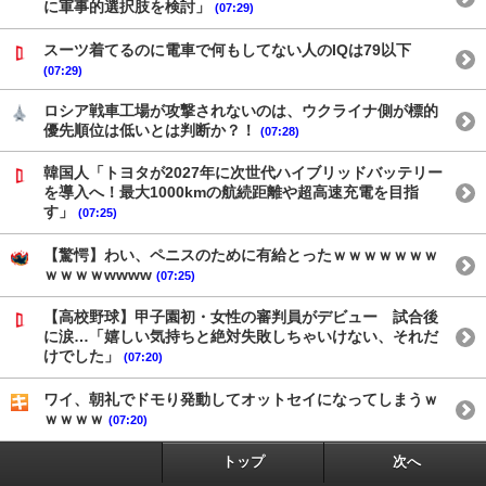
に軍事的選択肢を検討」
(07:29)
スーツ着てるのに電車で何もしてない人のIQは79以下
(07:29)
ロシア戦車工場が攻撃されないのは、ウクライナ側が標的
優先順位は低いとは判断か？！
(07:28)
韓国人「トヨタが2027年に次世代ハイブリッドバッテリー
を導入へ！最大1000kmの航続距離や超高速充電を目指
す」
(07:25)
【驚愕】わい、ペニスのために有給とったｗｗｗｗｗｗｗ
ｗｗｗｗwwww
(07:25)
【高校野球】甲子園初・女性の審判員がデビュー 試合後
に涙…「嬉しい気持ちと絶対失敗しちゃいけない、それだ
けでした」
(07:20)
ワイ、朝礼でドモり発動してオットセイになってしまうｗ
ｗｗｗｗ
(07:20)
トップ
次へ