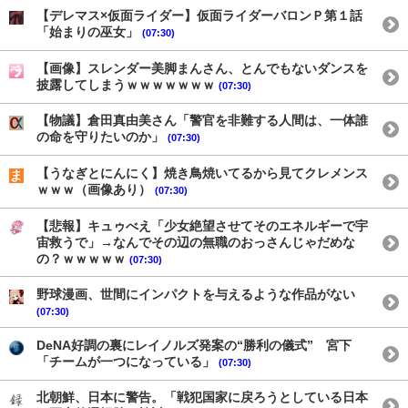
【デレマス×仮面ライダー】仮面ライダーバロンＰ第１話
「始まりの巫女」
(07:30)
【画像】スレンダー美脚まんさん、とんでもないダンスを
披露してしまうｗｗｗｗｗｗｗ
(07:30)
【物議】倉田真由美さん「警官を非難する人間は、一体誰
の命を守りたいのか」
(07:30)
【うなぎとにんにく】焼き鳥焼いてるから見てクレメンス
ｗｗｗ（画像あり）
(07:30)
【悲報】キュゥべえ「少女絶望させてそのエネルギーで宇
宙救うで」→なんでその辺の無職のおっさんじゃだめな
の？ｗｗｗｗｗ
(07:30)
野球漫画、世間にインパクトを与えるような作品がない
(07:30)
DeNA好調の裏にレイノルズ発案の“勝利の儀式” 宮下
「チームが一つになっている」
(07:30)
北朝鮮、日本に警告。「戦犯国家に戻ろうとしている日本