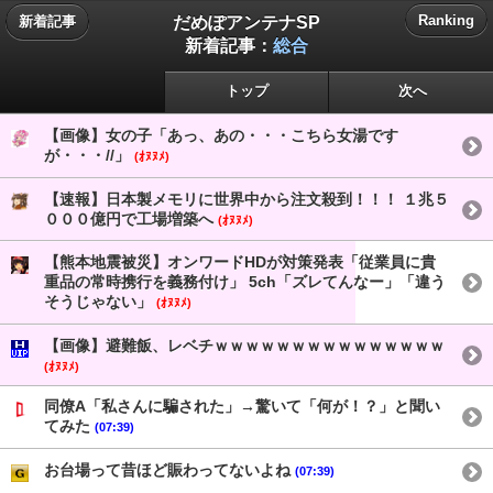
だめぽアンテナSP
Ranking
新着記事
新着記事：
総合
トップ
次へ
【画像】女の子「あっ、あの・・・こちら女湯です
が・・・//」
(ｵﾇﾇﾒ)
【速報】日本製メモリに世界中から注文殺到！！！ １兆５
０００億円で工場増築へ
(ｵﾇﾇﾒ)
【熊本地震被災】オンワードHDが対策発表「従業員に貴
重品の常時携行を義務付け」 5ch「ズレてんなー」「違う
そうじゃない」
(ｵﾇﾇﾒ)
【画像】避難飯、レベチｗｗｗｗｗｗｗｗｗｗｗｗｗｗｗ
(ｵﾇﾇﾒ)
同僚A「私さんに騙された」→驚いて「何が！？」と聞い
てみた
(07:39)
お台場って昔ほど賑わってないよね
(07:39)