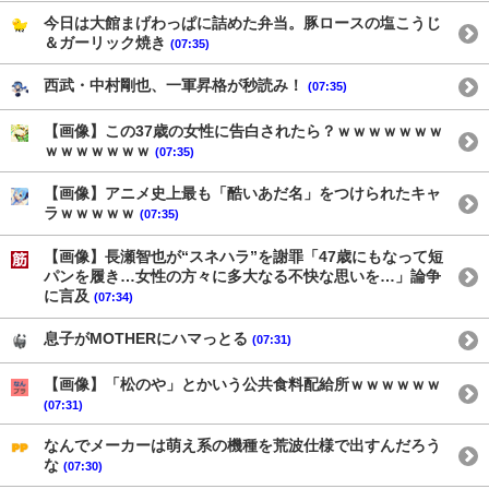
今日は大館まげわっぱに詰めた弁当。豚ロースの塩こうじ
＆ガーリック焼き
(07:35)
西武・中村剛也、一軍昇格が秒読み！
(07:35)
【画像】この37歳の女性に告白されたら？ｗｗｗｗｗｗｗ
ｗｗｗｗｗｗｗ
(07:35)
【画像】アニメ史上最も「酷いあだ名」をつけられたキャ
ラｗｗｗｗｗ
(07:35)
【画像】長瀬智也が“スネハラ”を謝罪「47歳にもなって短
パンを履き…女性の方々に多大なる不快な思いを…」論争
に言及
(07:34)
息子がMOTHERにハマっとる
(07:31)
【画像】「松のや」とかいう公共食料配給所ｗｗｗｗｗｗ
(07:31)
なんでメーカーは萌え系の機種を荒波仕様で出すんだろう
な
(07:30)