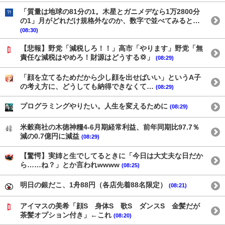
「質量は地球の81分の1。木星とガニメデなら1万2800分
の1」月がどれだけ規格外なのか、数字で並べてみると…
(08:30)
【悲報】野党「減税しろ！！」高市「やります」野党「無
責任な減税はやめろ！財源はどうする💢」
(08:29)
「顔を立てるためだから少し顔を出せばいい」というA子
の考え方に、どうしても納得できなくて…
(08:29)
プログラミングやりたい。人生を変えるために
(08:29)
米穀商社の木徳神糧4-6月期経常利益、前年同期比97.7％
減の0.7億円に減益
(08:29)
【驚愕】実姉と生でしてるときに「今日は大丈夫な日だか
ら……ね？」とか言われwwww
(08:25)
明日の銀だこ、1舟88円（各店先着88名限定）
(08:21)
アイマスの美希「顔S 身体S 歌S ダンスS 金髪だが
茶髪オプション付き」←これ
(08:20)