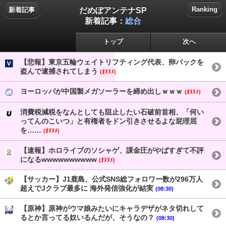
だめぽアンテナSP
Ranking
新着記事
新着記事：
総合
トップ
次へ
【悲報】東京五輪ウェイトリフティング代表、卵パックを
盗んで逮捕されてしまう
(ｵﾇﾇﾒ)
ヨーロッパが中国製メガソーラーを締め出しｗｗｗ
(ｵﾇﾇﾒ)
消費税減税をなんとしても阻止したい石破前首相、「何い
ってんのこいつ」と有権者をドン引きさせるよな屁理屈
を……
(ｵﾇﾇﾒ)
【速報】ホロライブのソシャゲ、課金圧がやばすぎて不評
になるwwwwwwwwww
(ｵﾇﾇﾒ)
【サッカー】J1鹿島、公式SNS総フォロワー数が296万人
超えでJクラブ最多に 海外発信強化が結実
(08:30)
【原神】原神がウマ娘みたいにキャラデザがネタ切れして
るとか言ってる奴いるんだが、そうなの？
(08:30)