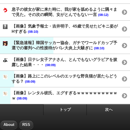
息子の彼女が家に来た時に、我が家を舐めるように隅々ま
で見た。その次の瞬間、女がとんでもない一言
(08:12)
【画像】気象予報士・吉井明子、45歳で見せたビキニ姿が
Hすぎる
(08:10)
【緊急速報】韓国サッカー協会、ガチでワールドカップ予
選での審判への性接待がバレ大炎上大騒ぎに
(08:10)
【画像】日テレ女子アナさん、とんでもないグラビアを披
露した結果・・・
(08:09)
【画像】路上にこのレベルのエッチな野良猫が居たらどう
する？
(08:09)
【画像】レンタル彼氏、エグすぎるｗｗｗｗｗｗｗｗｗｗ
ｗ
(08:09)
トップ
次へ
About
RSS