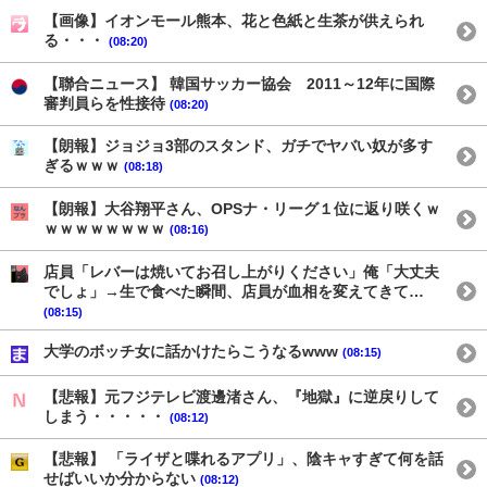
【画像】イオンモール熊本、花と色紙と生茶が供えられ
る・・・
(08:20)
【聯合ニュース】 韓国サッカー協会 2011～12年に国際
審判員らを性接待
(08:20)
【朗報】ジョジョ3部のスタンド、ガチでヤバい奴が多す
ぎるｗｗｗ
(08:18)
【朗報】大谷翔平さん、OPSナ・リーグ１位に返り咲くｗ
ｗｗｗｗｗｗｗｗ
(08:16)
店員「レバーは焼いてお召し上がりください」俺「大丈夫
でしょ」→生で食べた瞬間、店員が血相を変えてきて…
(08:15)
大学のボッチ女に話かけたらこうなるwww
(08:15)
【悲報】元フジテレビ渡邊渚さん、『地獄』に逆戻りして
しまう・・・・・
(08:12)
【悲報】 「ライザと喋れるアプリ」、陰キャすぎて何を話
せばいいか分からない
(08:12)