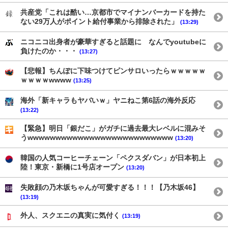
共産党「これは酷い…京都市でマイナンバーカードを持た
ない29万人がポイント給付事業から排除された」
(13:29)
ニコニコ出身者が豪華すぎると話題に なんでyoutubeに
負けたのか・・・
(13:27)
【悲報】ちんぽに下味つけてピンサロいったらｗｗｗｗｗ
ｗｗｗｗwwww
(13:25)
海外「新キャラもヤバいｗ」ヤニねこ第6話の海外反応
(13:22)
【緊急】明日「銀だこ」がガチに過去最大レベルに混みそ
うwwwwwwwwwwwwwwwwwwwwwwwwww
(13:20)
韓国の人気コーヒーチェーン「ペクスダバン」が日本初上
陸！東京・新橋に1号店オープン
(13:20)
失敗顔の乃木坂ちゃんが可愛すぎる！！！【乃木坂46】
(13:19)
外人、スクエニの真実に気付く
(13:19)