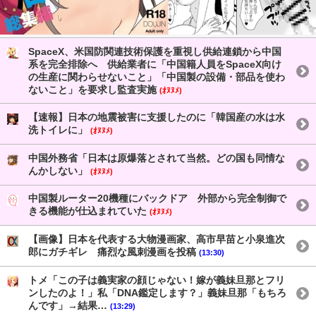
SpaceX、米国防関連技術保護を重視し供給連鎖から中国
系を完全排除へ 供給業者に「中国籍人員をSpaceX向け
の生産に関わらせないこと」「中国製の設備・部品を使わ
ないこと」を要求し監査実施
(ｵﾇﾇﾒ)
【速報】日本の地震被害に支援したのに「韓国産の水は水
洗トイレに」
(ｵﾇﾇﾒ)
中国外務省「日本は原爆落とされて当然。どの国も同情な
んかしない」
(ｵﾇﾇﾒ)
中国製ルーター20機種にバックドア 外部から完全制御で
きる機能が仕込まれていた
(ｵﾇﾇﾒ)
【画像】日本を代表する大物漫画家、高市早苗と小泉進次
郎にガチギレ 痛烈な風刺漫画を投稿
(13:30)
トメ「この子は義実家の顔じゃない！嫁が義妹旦那とフリ
ンしたのよ！」私「DNA鑑定します？」義妹旦那「もちろ
んです」→結果…
(13:29)