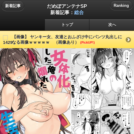
だめぽアンテナSP
Ranking
新着記事
新着記事：
総合
トップ
次へ
【画像】 ヤンキー女、友達とおふざけ中にパンツ丸出しに
なる画像ｗｗｗｗｗ （画像あり）
(PickUP!)