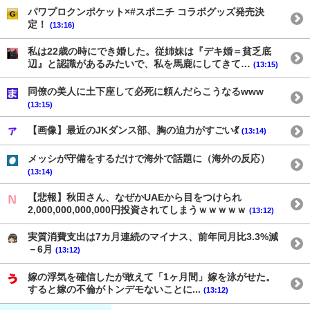
パワプロクンポケット×#スポニチ コラボグッズ発売決
定！
(13:16)
私は22歳の時にでき婚した。従姉妹は『デキ婚＝貧乏底
辺』と認識があるみたいで、私を馬鹿にしてきて…
(13:15)
同僚の美人に土下座して必死に頼んだらこうなるwww
(13:15)
【画像】最近のJKダンス部、胸の迫力がすごい💃
(13:14)
メッシが守備をするだけで海外で話題に（海外の反応）
(13:14)
【悲報】秋田さん、なぜかUAEから目をつけられ
2,000,000,000,000円投資されてしまうｗｗｗｗｗ
(13:12)
実質消費支出は7カ月連続のマイナス、前年同月比3.3%減
－6月
(13:12)
嫁の浮気を確信したが敢えて「1ヶ月間」嫁を泳がせた。
すると嫁の不倫がトンデモないことに...
(13:12)