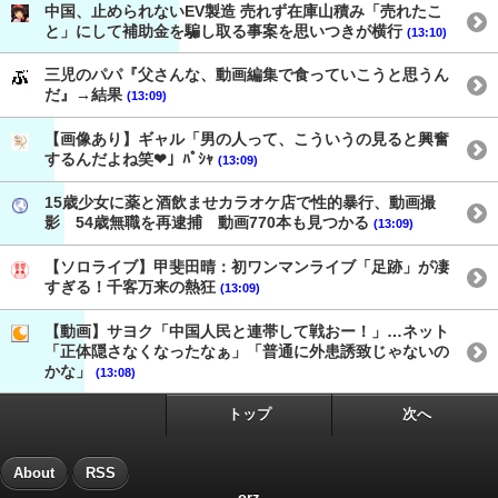
中国、止められないEV製造 売れず在庫山積み「売れたこ
と」にして補助金を騙し取る事案を思いつきが横行
(13:10)
三児のパパ『父さんな、動画編集で食っていこうと思うん
だ』→結果
(13:09)
【画像あり】ギャル「男の人って、こういうの見ると興奮
するんだよね笑❤」ﾊﾟｼｬ
(13:09)
15歳少女に薬と酒飲ませカラオケ店で性的暴行、動画撮
影 54歳無職を再逮捕 動画770本も見つかる
(13:09)
【ソロライブ】甲斐田晴：初ワンマンライブ「足跡」が凄
すぎる！千客万来の熱狂
(13:09)
【動画】サヨク「中国人民と連帯して戦おー！」…ネット
「正体隠さなくなったなぁ」「普通に外患誘致じゃないの
かな」
(13:08)
トップ
次へ
About
RSS
orz