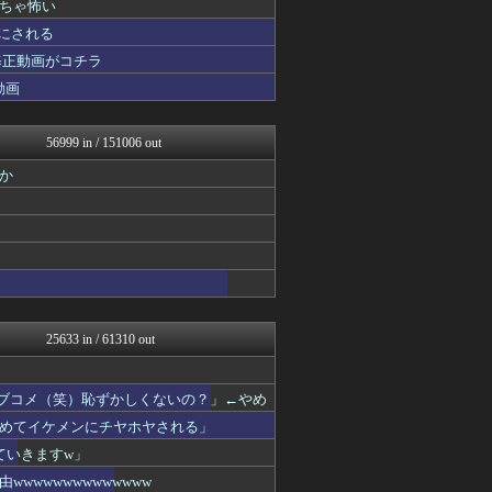
ちゃ怖い
ファ板速報
ファ板速報
 にされる
ファ板速報
修正動画がコチラ
もみあげチャ～シュ～
動画
国難にあってもの申す！！
櫻坂46まとめもり～
かぞくちゃんねる
56999 in / 151006 out
気団まとめ-噫無情-｜嫁・...
ラビット速報
か
スマブラ屋さん | スマブ...
VIPPER速報
BIPブログ
にゅーすアルー！
ポッカキット
おーるじゃんる
ゴールデンタイムズ
おうち速報
25633 in / 61310 out
鬼女はみた -修羅場・恋愛...
【サッカー まとめ】サカラ...
わんこーる速報！
ラブコメ（笑）恥ずかしくないの？」←やめ
子育てちゃんねる
まとめたニュース
めてイケメンにチヤホヤされる」
不思議.net - 5ch...
ていきますw」
筋肉速報
wwwwwwwwwwww
いたしん！