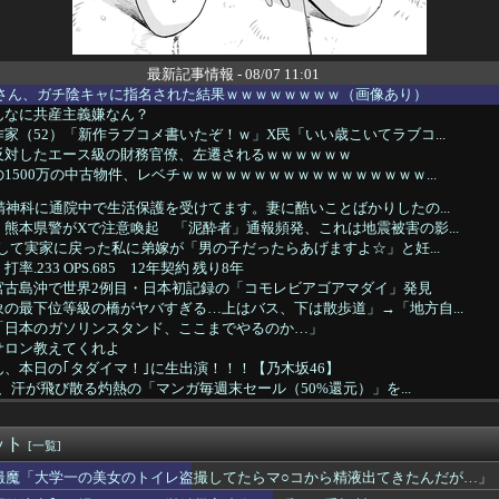
最新記事情報 - 08/07 11:01
嬢さん、ガチ陰キャに指名された結果ｗｗｗｗｗｗｗｗ（画像あり）
んなに共産主義嫌なん？
家（52）「新作ラブコメ書いたぞ！ｗ」X民「いい歳こいてラブコ...
反対したエース級の財務官僚、左遷されるｗｗｗｗｗｗ
1500万の中古物件、レベチｗｗｗｗｗｗｗｗｗｗｗｗｗｗｗｗｗ...
精神科に通院中で生活保護を受けてます。妻に酷いことばかりしたの...
熊本県警がXで注意喚起 「泥酔者」通報頻発、これは地震被害の影...
別して実家に戻った私に弟嫁が「男の子だったらあげますよ☆」と妊...
.233 OPS.685 12年契約 残り8年
宮古島沖で世界2例目・日本初記録の「コモレビアゴアマダイ」発見
の最下位等級の橋がヤバすぎる…上はバス、下は散歩道」→「地方自...
「日本のガソリンスタンド、ここまでやるのか…」
サロン教えてくれよ
、本日の｢タダイマ！｣に生出演！！！【乃木坂46】
n、汗が飛び散る灼熱の「マンガ毎週末セール（50%還元）」を...
ーターホールでは遊ばせないでください」私「うちの子じゃないんで...
ュアルアウトドアブランド「MADDEN（メデン）」のポップアッ...
ット
026 AUTUMN WINTER PRE ORDER」...
[一覧]
ブラッドショーファンに贈る、Desigualのニュースペーパ...
撮魔「大学一の美女のトイレ盗撮してたらマ○コから精液出てきたんだが…」
roductsとFOOT INDUSTRYによる別...