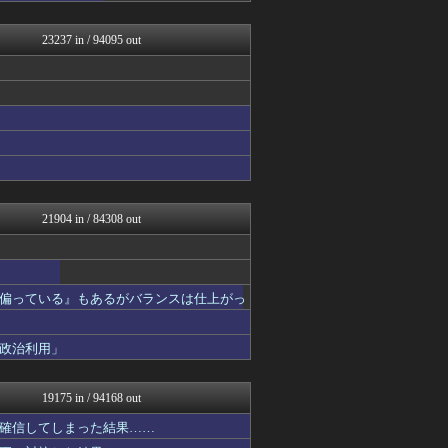
浮気ちゃんねる
気団談
23237 in / 94095 out
はろわるど
気団まとめ-噫無情-｜嫁・...
アルファルファモザイク＠ネ...
オーバージョイド！
ぴこ速(〃'∇'〃)？
あらまめ2ch
ハロン棒ch
ああ言えばForYou
原神速報 | GENSHI...
PlaySphere | ...
21904 in / 84308 out
ファイターズ王国＠日ハムま...
パチンコ・パチスロ.com
Red4 海外の反応まとめ
なんJ（まとめては）いかん...
偏っている』もあるがバランスは仕上がっ
もえるあじあ(･∀･)
修羅場ハザード -復讐・D...
漫画まとめ速報
政治利用」
日本第一！ニュース録
アナ速‐女子アナ画像速報
まるっと翻訳
19175 in / 94168 out
バズッター速報
ゲーム魔人
確信してしまった結果……
デジタルニューススレッド