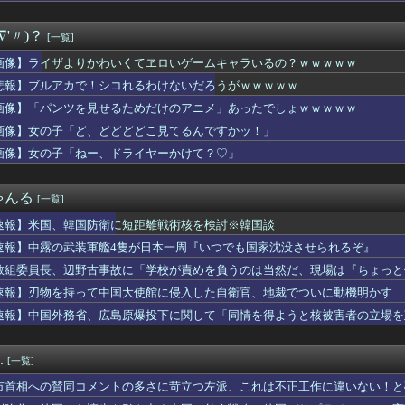
「心」を完全に掴んだ私、こうなってしまう・・・
4年になるんだけど
∇'〃)？
[一覧]
国サッカー協会、国際審判員らを性接待
「浮気相手にして」→オレが応じないと嘘言いふらしやがった結果ｗ...
画像】ライザよりかわいくてヱロいゲームキャラいるの？ｗｗｗｗｗ
ドネシア人高校生の甲子園始球式は「国際交流」か「政治利用」か
悲報】ブルアカで！シコれるわけないだろうがｗｗｗｗｗ
ですごく美人。しかしエリートイケメンとの度重なるウワキ。そして...
よりかわいくてヱロいゲームキャラいるの？ｗｗｗｗｗ
画像】「パンツを見せるためだけのアニメ」あったでしょｗｗｗｗｗ
「修学旅行は無料化するべき。体験格差を放置するのか」←これ
画像】女の子「ど、どどどどこ見てるんですかッ！」
も騎乗なし
画像】女の子「ねー、ドライヤーかけて？♡」
ル】カカロット、唐突に独身煽りを初めてしまう…
ル】4.7ってちょうどオンパロスカレンダーの謎の印の日にリリー...
D]2027年3月期 第1四半期 決算関連資料公開。上期業績...
ゃんる
[一覧]
ライ捕るの難しすぎじゃね？
ん、ミスでSEEDをパンクさせてしまう…
速報】米国、韓国防衛に短距離戦術核を検討※韓国談
隆とルイス・アラエスの指標が完全に真逆 → 「予想通りの結果」...
速報】中露の武装軍艦4隻が日本一周『いつでも国家沈没させられるぞ』
、お泊まり不倫愛
2011～12年に外国人審判員・監督官ら10数人を性接待（W...
教組委員長、辺野古事故に「学校が責めを負うのは当然だ、現場は『ちょっと
幸せ？」旦那「お前もそう思うだろ？」→その返事が忘れられず、後...
る」
速報】刃物を持って中国大使館に侵入した自衛官、地裁でついに動機明かす
ダムの河了貂、覚醒する
速報】中国外務省、広島原爆投下に関して「同情を得ようと核被害者の立場を
円安を阻止するために日米の通貨当局が実施した為替介入は｢一時し...
花キャスターの巨乳とクビレが凄すぎる
ったもので自分の国に戻ってからも使い続けてるものってある？」
.
[一覧]
Pにハマりすぎた結果ｗｗｗｗｗｗｗｗｗｗwwww
キャラ多過ぎ問題ｗｗ
市首相への賛同コメントの多さに苛立つ左派、これは不正工作に違いない！と
アニメタイトルの凄い法則」に気付いたｗｗｗｗこの法則は…凄すぎ...