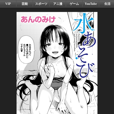
VIP
芸能
スポーツ
アニ漫
ゲーム
YouTube
生活