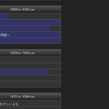
ぶる速-VIP
政経ワロスまとめニュース♪
16829 in / 63361 out
海外の反応 ディミヌート
あじあニュースちゃんねる
まにゅそく 2chまとめニ...
艦これ速報 艦隊これくしょ...
げぇ速
女子アナお宝画像速報－5c...
場増築へ
わんこーる速報！
不思議.net - 5ch...
カンダタ速報
おたくみくす 声優まとめ
15878 in / 79292 out
修羅の華-家庭・生活まとめ
watch＠２ちゃんねる
いたしん！
mutyunのゲーム+αブ...
馬鳥速報
GUNDAM.LOG｜ガン...
なんJ PRIDE
汎用型自作PCまとめ
うまぴょいチャンネル -ウ...
ウマ娘まとめ速報うまろぐ
14531 in / 43840 out
常識的に考えた
おかしいよな
哲学ニュースnwk
ネラーボイス