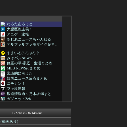
わろたあろっと
大艦巨砲主義！
アニゲー速報
あじあニュースちゃんねる
アルファルファモザイク＠ネ...
すまいる(^-^)ぶろぐ
みそパンNEWS
修羅の華-家庭・生活まとめ
MLB NEWS@まとめ
常識的に考えた
韓国ニュース反応まとめ
ニチカン！
ファ板速報
坂道情報通～乃木坂46まと...
ガジェット2ch
素敵な鬼女様
ファ板速報
122218 in / 82148 out
ファ板速報
ファ板速報
（動画あり）
ファ板速報