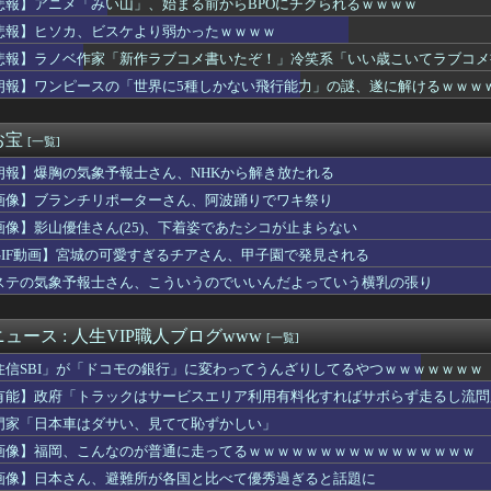
悲報】アニメ「みい山」、始まる前からBPOにチクられるｗｗｗｗ
くて里帰りできない私に義母達が義実家に来るよう勧めてくる。3D...
悲報】ヒソカ、ビスケより弱かったｗｗｗｗ
の達人』、お馴染みのフォントが大人の事情で変更に…
ジューシー二の腕、ガチでエグいって・・・
悲報】ラノベ作家「新作ラブコメ書いたぞ！」冷笑系「いい歳こいてラブコメ
相が熊本県氷川町の避難所を訪問
朗報】ワンピースの「世界に5種しかない飛行能力」の謎、遂に解けるｗｗｗ
マトウサギ 他
門家、高市を揶揄したAI画像を堂々と載せる （※画像あり）
策として18時から4試合深夜までやれば涼しいまま試合出来るじゃ...
お宝
[一覧]
選手との会話なかった「大谷でさえ『マジで笑わなくね？』と言うほ...
朗報】爆胸の気象予報士さん、NHKから解き放たれる
聞の女性記者、自宅で夫に包丁を向けた疑いで逮捕
】声優との1体1イベントみんななに話すの？
画像】ブランチリポーターさん、阿波踊りでワキ祭り
億円注文して………キャンセルっと！」←こいつの目的
画像】影山優佳さん(25)、下着姿であたシコが止まらない
デン”三井寺 16歳4カ月5日でJ1開幕史上最年少先発デビュ...
ん、7年目にして最盛期を迎えるｗｗｗｗｗｗｗｗｗｗ
GIF動画】宮城の可愛すぎるチアさん、甲子園で発見される
続赤字へ 「貯金」数年で枯渇、研究者の削減不可避
ステの気象予報士さん、こういうのでいいんだよっていう横乳の張り
に支援したのに…「韓国産の水は水洗トイレに」
欲しいんやが、、、」ヨッメ「金は？育児は？私の仕事は？キャリア...
マンエグゼ』があればモバイルバッテリーが発火する事件とかあるん...
ュース : 人生VIP職人ブログwww
[一覧]
カップで韓国人に“つり目”ジェスチャーをしたメキシコ人男性、批...
住信SBI」が「ドコモの銀行」に変わってうんざりしてるやつｗｗｗｗｗｗｗ
「日本の田舎の写真、これは反則だろ」
のリアルな労働災害映像（一瞬で両手切断）、マジでめちゃくちゃ怖...
有能】政府「トラックはサービスエリア利用有料化すればサボらず走るし流問
ン総裁「この暖かさをもった地球が人間さえ破壊するんだ（汗だく）...
門家「日本車はダサい、見てて恥ずかしい」
0年の優勝球団www
画像】福岡、こんなのが普通に走ってるｗｗｗｗｗｗｗｗｗｗｗｗｗｗｗｗ
の夫が大暴れ。私「休肝日くらい作ってよ」夫「必要ない！」→大暴...
S&P500が最高値も円高でオルカン・S＆P500投信の含み...
画像】日本さん、避難所が各国と比べて優秀過ぎると話題に