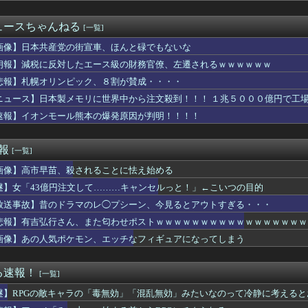
の中から「真ん中の日焼け」を選ぶやつはロリwwwwww
選組、党名を「いのちの党」へ変更表明 → ﾈｯﾄ「ギャグセンス...
ュースちゃんねる
[一覧]
の病院で手術中に熊本地震が発生、大揺れの中でも患者を守った医師...
産党の街宣車、ほんと碌でもないな
画像】日本共産党の街宣車、ほんと碌でもないな
機に『水銀』を持ち込めない理由がこれ【→】
朗報】減税に反対したエース級の財務官僚、左遷されるｗｗｗｗｗｗ
4のラスダンは航空優勢は取るの？取らないの？
悲報】札幌オリンピック、８割が賛成・・・・
リナ』より『ムジュラの仮面』の方が面白いよな
ルにしか見えないセクシー女優さんが話題になるｗｗｗｗｗｗ
ニュース】日本製メモリに世界中から注文殺到！！！ １兆５０００億円で工
みい山」、始まる前からBPOにチクられるｗｗｗｗ
速報】イオンモール熊本の爆発原因が判明！！！！
弱男のホテルへの誘い方が丁寧すぎて引いちゃった（笑）」⇒ｗ
ラ「めっちゃ弱いです。マダンテしか能ないです。竜かもしれません...
さんについて知ってること
速報
[一覧]
に酔って歌って踊った上に故人の鼻に豆を詰めてしまった。それで妻...
画像】高市早苗、殺されることに怯え始める
トスリーパー堀さん、対面で高須幹弥にキレるｗｗｗｗｗｗｗｗｗ
台湾のファンに神対応
謎】女「43億円注文して………キャンセルっと！」←こいつの目的
ンハンワイルズ』販売は“改善傾向”―中長期でワールド超え目指す」
放送事故】昔のドラマのレ◯プシーン、今見るとアウトすぎる・・・
の人が始めようか迷ってる呟きをすると床下や茂みからヒカセンたち...
Dガンダム外伝まつり開幕！ガチャは来週かな？
悲報】有吉弘行さん、また匂わせポストｗｗｗｗｗｗｗｗｗｗｗｗｗｗｗｗｗ
澄「今の野球は長打、速いボールばっか」
画像】あの人気ポケモン、エッチなフィギュアになってしまう
ン自作できます」DQN「自分で車やバイクいじれます」
ちゃんとアイちゃんの作接皆カプ
で語るインターネット老人会ｗｗｗ この話題についていけないって...
る速報！
[一覧]
漢字の書字障害に関わる脳内ネットワークが異なることを解明 横浜...
謎】RPGの敵キャラの「毒無効」「混乱無効」みたいなのって冷静に考えると
】韓国サッカー協会、W杯予選の審判に“性接待”していたことが発...
公式、こういうのでいいんだよ丼を作る