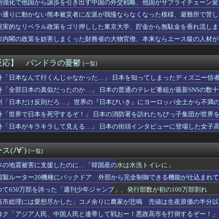
制強化で他国から譲歩を引き出す中国の外交戦略、他国がサプライチェーン変
セイ漫画で知ってあこがれてたの
い通りに動かない熊本被災者に左派が我慢ならなくなった模様、避難所で苦し
盗塁阻止率 .217で、12球団13人中12位（8月5日現...
りすぎだ」中村敬斗、ランス残留の可能性を会長が示唆！移籍金が交...
現実的なリベラル政策をゴリ押しした東京大学、貯金から無駄金を垂れ流しま
、お前ら的に何点？ 【Pickup07092044】
市内閣の政策を妨害しまくった財務省の大物官僚、本来ならエース級の人材が
ゲッティ、野菜サラダ←ここに１品加えて最強しろ
コのアニオタ、爆乳ｗｗｗ
修学旅行は無料化するべき。体験格差を放置するのか」←これｗｗｗ...
反応】 パンドラの憂鬱
[一覧]
資家・桐谷さん大腸がんに「もっとお金使って遊べばよかった」
体「非核三原則見直し論は許すわけにいかない」 ネット「議論すら...
外「日本なんて行くんじゃなかった…」 日本を知ってしまったディズニー信
払うのはおかしい」と言い出した。その理由を聞いて思わず耳を疑っ...
外「全部日本の真似だったのか…」 日本の普通のテレビ番組が最新SNSの数
「消費税が下がっても値下げしません」
州「日本だけ反則だろ…」 世界の『日本びいき』にヨーロッパ全土から不満
夏のボーナス平均額に世界が騒然！←「一部のエリートの話でしょ？...
高い系女子落として顔採用しまくったらこうなるwww
外「世界で日本を死守するぞ！」 日本の消防署を訪れたちびっ子集団が世界
神谷氏「食料品の減税は愚策」←じゃあ他にどんな経済対策があるん...
外「日本がキラキラして見える…」 日本の街頭インタビューに登場した女子
メン屋でにんにくを注文した人、真っ青なにんにくを出される
ドル、腋スジが大変なことになってるwwww
56キロ←こういう投手ってプロで育成難しいよな
(ﾉ∀`)
[一覧]
志さん、大勢の若いファンに囲まれてご満悦・・・
、ヒルナンデス見せたデカケツがそそる
本の地震被害に支援したのに…「韓国産の水は水洗トイレに」
】支援学級に名前は必要なのか？
国製ルーター20機種にバックドア 外部から完全制御できる機能が仕込まれ
男、若い彼女のために私服デビューｗｗｗ嫁にバレるフラグが止まら...
つて650万部を誇った「週刊少年ジャンプ」、発行部数が初の100万部割れ
武装軍艦4隻が日本一周『いつでも国家沈没させられるぞ』
コメントの多さに苛立つ左派、これは不正工作に違いない！と確信し...
高市総理には愛想尽かした」コメ余りに農家が悲鳴 売値は生産原価の半分以
カー協会、ワールドカップ予選などで外国人審判への性的接待疑惑が...
」農家も
ヨク「アジア人民、中国人民と連帯して戦おー！悪政高市を打倒するぞー！」
ィワンに地方のパートナーポケモンたちが大集合！新作フレーバーや...