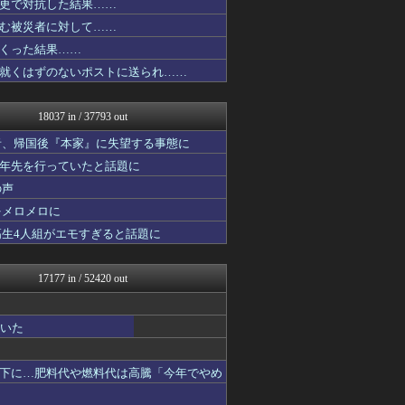
更で対抗した結果……
ねこのあまやどり
む被災者に対して……
ベイスターズNEWS
NO FOOTY NO L...
くった結果……
アルファルファモザイク＠ネ...
就くはずのないポストに送られ……
なんじぇいスタジアム＠なん...
じわ速 芸能ニュースまとめ
NEWSぽけまとめーる
18037 in / 37793 out
なんJ PRIDE
モナニュース
者、帰国後『本家』に失望する事態に
鬼女の宅配便 - 修羅場・...
十年先を行っていたと話題に
かせまと！
の声
海外さんいらっしゃい 海外...
まとめCUP
をメロメロに
NEWSまとめもりー｜2c...
高生4人組がエモすぎると話題に
ゴールデンタイムズ
BIPブログ
なんじぇいスタジアム＠なん...
17177 in / 52420 out
スコールちゃんねる｜２ちゃ...
まとめ芸能＠美女画像まとめ...
結婚・恋愛ニュースぷらす
ていた
気団まとめ-噫無情-｜嫁・...
おーるじゃんる
U-1 NEWS.
下に…肥料代や燃料代は高騰「今年でやめ
コノユビニュース｜みんなの...
トレンドの通り道