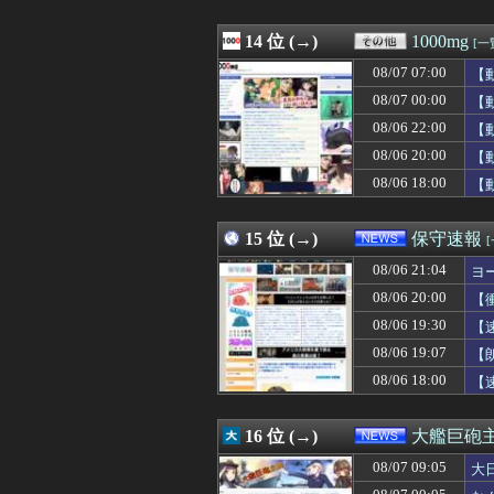
08/07 09:54
中国外務省、広島
08/07 09:54
【朗報】山田哲
08/07 09:54
14 位 (→)
LバジリスクⅣ 
1000mg
[一
08/07 09:50
【悲報】妻と離
08/07 07:00
【
08/07 09:48
こども部屋おじ
08/07 09:47
08/07 00:00
【悲報】ヤバい
【
08/07 09:46
【悲報】へずま
08/06 22:00
【
08/07 09:45
【画像】今週の咲-
08/06 20:00
【
08/07 09:45
◆悲報◆広島カー
08/07 09:45
学校の勉強以外
08/06 18:00
【
08/07 09:43
積水ハウス「地面
08/07 09:42
ソードコンピュータ
15 位 (→)
保守速報
08/06 21:04
ヨ
08/06 20:00
【
08/06 19:30
【
08/06 19:07
【
08/06 18:00
【
16 位 (→)
大艦巨砲
08/07 09:05
大