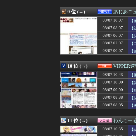
08/07 10:09
【画像】この女子
08/07 10:08
【速報】れいわ新
9 位 (→)
あじあニ
08/07 10:08
海外の反応：熊本
08/07 10:07
08/07 10:07
【画像】日本共
【
08/07 10:06
【動画像】飛行
08/07 08:07
【
08/07 10:06
【艦これ】E3-
08/07 06:07
【
08/07 10:05
正直『時のオカ
08/07 10:05
【画像】アイド
08/07 02:07
【
08/07 10:05
【悲報】アニメ「
08/07 00:07
【
08/07 10:05
【画像】女子「
08/07 10:05
【DQ6】バーバ
08/07 10:04
声優の植田佳奈
10 位 (→)
VIPPER
08/07 10:03
妻の父の通夜で酒
08/07 10:43
【
08/07 10:03
【動画】ショー
08/07 10:03
瀬戸環奈さん、
08/07 10:00
【
08/07 10:02
カプコン「『モ
08/07 09:00
【
08/07 10:02
FF14未プレイ
08/07 10:02
08/07 08:38
【GジェネE】S
【
08/07 10:01
【悲報】桑田真
08/07 08:05
【
08/07 10:01
オタク「パソコ
08/07 10:01
【ウマ娘】セイ
08/07 10:01
【雑談】ウマスレ
11 位 (→)
わんこー
08/07 10:00
【脳科学】仮名と
08/07 10:35
【
08/07 10:00
【サッカー界激震
08/07 10:00
シャウエッセン