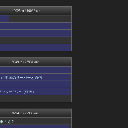
軍事・ミリタリー速報☆彡
なんじぇいスタジアム＠なん...
スロ板-RUSH
10025 in / 19032 out
気団まとめ-噫無情-｜嫁・...
アニはつ -アニメ発信場-
スマブラ屋さん | スマブ...
なんJ PRIDE
アニゲー速報
WorldFootball...
育児板拾い読み
なんじぇいスタジアム＠なん...
スコールちゃんねる｜２ちゃ...
9349 in / 25931 out
とに中国のサーバーと通信
ッター36km（SUV）
9294 in / 22933 out
軍「え？」