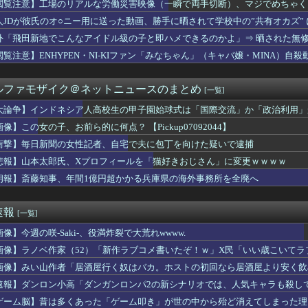
閲覧注意】工場のリアルな労働災害映像（一瞬で両手切断）、マジでめちゃく
2026年秋コレクションを発表 8月26日より新作アイテムを...
記念 乃木坂46 金川紗耶氏を26AW LOOKモデルに...
人JDが彼氏のオ○ニー用に送った動画、勝手に晒されて学校中の”共有オカズ”
KとReebokが初のコラボレーション！名作「CLUB C...
外「飛田新地でこんなアイドル級の子と即ハメできるのかよ」⇒ 晒された無
ラマのレ●プシーン、リアルすぎて今見ると完全にアウト
産業、「プチプチ株式会社」に社名変更 創業58年で [8/...
閲覧注意】ENHYPEN・NI-KIファン「みなちゃん」（キャバ嬢・MINA）自殺
バー＆OGがラヴィット出演へ！！！
を切り出されている。俺がネトゲしすぎて全くかまわなかったのが原...
ルファモザイク＠ネットニュースのまとめ
[一覧]
婚記念日に行為拒否された理由がコレwwww旦那の「アル中」生活...
室外機、限界突破ｗｗｗｗｗｗｗ （※画像あり）
大論争】インドネシア人高校生の甲子園始球式は「国際交流」か「政治利用」
場「店内放送でお探しものがありましたらお気軽に近くの従業員へお...
像】この女の子、お前ら的に何点？ 【Pickup07092044】
苗、殺されることに怯え始める
グ竹山、目の前で嫁を寝取られてて草wwwww
衝撃】毎日新聞の女性記者、自宅で夫に包丁を向けた疑いで逮捕
爆を二度と使わせてはならない」→「もちろん中国の核も非難する？...
悲報】山本太郎氏、Xプロフィールを「猫好きおじさん」に変更ｗｗｗｗ
美女のトイレ盗撮してたらマ○コから精液出てきたんだが…」（動画...
朗報】斎藤知事、年間1億円超かかる兵庫県の海外事務所を全廃へ
韓国防衛に短距離戦術核を検討※韓国談
当屋さん「申し訳ないが消費税1%になったらその分商品代を値上げ...
んが苦手。用事あって家に来てもらったらずっと自分の話ばかり3,...
速報
[一覧]
で車を購入しただけなのに、友人から「裏切った」と責められるよう...
大型連休中の為替介入額がとんでもないことに！これって俺たちの税...
像】今週の咲-Saki-、役満炸裂で大荒れwwww.
キャラの「毒無効」「混乱無効」みたいなのって冷静に考えるとおか...
画像】ラノベ作家（52）「新作ラブコメ書いたぞ！ｗ」X民「いい歳こいて
ったんだけど、「～とか～」「～とか考えて～」と何度も言ってたの...
れｗと話題に
しがらないEVを「売れたこと」にして補助金を騙し取る事案が横行...
画像】みい山作者「居酒屋行く奴はバカ。ホストの初回なら居酒屋より安く飲
ラ、流行る！！！！！⇒ｗｗ
速報】ダンロン小高「ダンガンロンパ2の新シナリオでは、人気キャラも殺し
85センチ・木村沙織、息子に「高い高い」求められ衝撃展開激白 ...
ゲーム脳】昔は多くあった「ゲーム叩き」が世の中から殆ど消えてしまった理由ww
のレビューで画像有りのフィルタ使うと素人のおっぱい見放題ｗｗｗ...