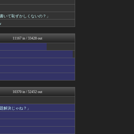
修羅場ライフ速報
ゆるゲーマー遅報
乃木通 乃木坂46櫻坂46...
書いて恥ずかしくないの？」
黒マッチョニュース
ｗ
あ艦これ ～艦隊これくしょ...
ラビット速報
竜速（りゅうそく）
11167 in / 33428 out
ポリー速報
アルファルファモザイク＠ネ...
コンテンツ・声優 | ラブ...
VIPPER速報
footballnet【サ...
ゲーム実況者速報＠YouT...
みそパンNEWS
痛いニュース(ﾉ∀`)
投資ちゃんねる
けおけお速報
10370 in / 52452 out
韓国ニュース反応まとめ
ニチカン！
ポッカキット
題解決じゃね？」
ガンダムブログ（情報戦仕様...
まとめロッテ！
素敵な鬼女様
国難にあってもの申す！！