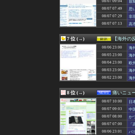
08/07 09:04
規
08/07 10:22
米沢りかのエッ
08/07 07:49
思
08/07 10:20
DeNA・松尾汐恩、
08/07 10:20
フランス人「欲張
08/07 07:29
非
08/07 10:20
【画像】この女の子
08/07 07:13
高
08/07 10:20
ナポリタンスパ
08/07 10:19
【画像】メキシ
08/07 10:18
【衝撃】保護者「
7 位 (→)
【海外の
08/07 10:16
総資産7億円投
08/07 10:16
08/06 23:00
【国防】被爆者団
海
08/07 10:15
母が「学費を親が
08/05 23:00
海
08/07 10:15
街の弁当屋さん
08/04 23:00
欧
08/07 10:15
日本の大手企業の
08/07 10:15
ワイ人事、意識
08/03 23:00
海
08/07 10:12
【物議】参政党・
08/02 23:00
海
08/07 10:12
【画像】 ラー
08/07 10:11
【画像】現役アイ
08/07 10:10
高卒左腕で最速1
8 位 (→)
痛いニュース
08/07 10:10
【画像】松本人
08/07 10:00
08/07 10:10
【画像】めるる
日
08/07 10:10
【ひまわり学級
08/07 09:03
中
08/07 10:10
【悲報】40代鬼
08/07 08:00
か
08/07 10:10
【速報】中露の
08/07 10:09
高市首相への賛同
08/07 07:00
「
08/07 10:09
【悲報】韓国サッ
る
08/06 23:01
パ
08/07 10:09
【大注目】サーテ