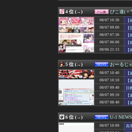
08/07 10:32
不倫相手(男)の
08/07 10:31
彼女が失踪して
4 位 (→)
ぴこ速(〃'
08/07 10:31
海外の反応：韓
08/07 10:30
【修羅場】嫁友が
08/07 10:30
【
08/07 10:30
【大論争】イン
08/07 09:00
【
08/07 10:30
嫁は本当にいい女
08/07 07:30
08/07 10:30
【画像】ライザ
【
08/07 10:30
【悲報】保護者
08/07 06:00
【
08/07 10:30
高杉騎手、今週
08/06 21:15
【
08/07 10:30
【ドラゴンボー
08/07 10:30
【崩壊スターレイ
08/07 10:30
[バンダイナムコH
5 位 (→)
おーるじ
08/07 10:30
ナイターってフ
08/07 10:30
パチンコ配信者さ
08/07 10:40
【
08/07 10:30
【MLB】村上宗
08/07 10:10
【
08/07 10:29
巨人・高梨雄平
08/07 09:40
08/07 10:29
韓国サッカー協会 
日
08/07 10:29
私「私と結婚して
て
08/07 09:10
【
08/07 10:29
【朗報】キング
08/07 08:40
【
08/07 10:29
岸田文雄元首相､
08/07 10:28
【画像】今井春
08/07 10:26
海外「日本で買
6 位 (→)
U-1 NEWS
08/07 10:25
【驚愕】風俗で3
08/07 10:25
CV石川由依、良
08/07 10:09
高
08/07 10:23
【衝撃】「売れる