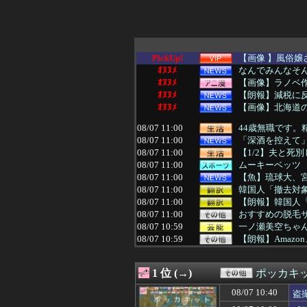
PickUp!
【画像 】風俗
ｵﾇﾇﾒ
なんでみんなそ
ｵﾇﾇﾒ
【画像】ラノベ作
ｵﾇﾇﾒ
【朗報】減税に
ｵﾇﾇﾒ
【画像】北海道の
08/07 11:00
44歳無職です。
08/07 11:00
「深酒を控えて」
08/07 11:00
【1/2】夫と死
08/07 11:00
ムーキーベッツ 打率
08/07 11:00
【魚】琉球大、
08/07 11:00
韓国人「撤去対象
08/07 11:00
【朗報】韓国人
08/07 11:00
おすすめの脱毛
08/07 10:59
一ノ瀬美空ちゃん
08/07 10:59
【朗報】Amazo
08/07 10:57
管理会社「エレベ
08/07 10:56
アメリカ発のカジ
1 位 (→)
ポッカキ
08/07 10:56
ナノ・ユニバース、「2
08/07 10:56
すべてのキャリー・
08/07 10:40
盗
08/07 10:56
City Ambient P