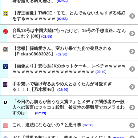
暑を超える耐え難さ」
(02:56)
【貯王画像】TWICE・モモ、とんでもないえちすぎる格好
をするｗｗｗｗｗｗｗ
(02:55)
台風13号は中国大陸に行ったけど、15号の予想進路…なん
だこれ？ [8/8]
(02:55)
【悲報】篠崎愛さん、変わり果てた姿で発見される
【Pickup08083026】
(02:50)
【画像あり】安心系JKのホットケーキ、レベチｗｗｗｗｗ
ｗｗｗｗｗｗｗｗｗｗｗｗｗｗｗｗｗｗｗ
(02:40)
手を繋いで駆け寄るあやめんとさくたんが可愛すぎ
る！！！【乃木坂46】
(02:40)
「今日のお前らが言うな大賞？」とメディア関係者の一般
人への苦言にツッコミ殺到、被災地の避難所でカメラまわ
すのは……
(02:39)
これ、違法にならないの？と思う事
(02:38)
ガキ「世界を救います」←飽きた。おっさんにしろ
(02:30)