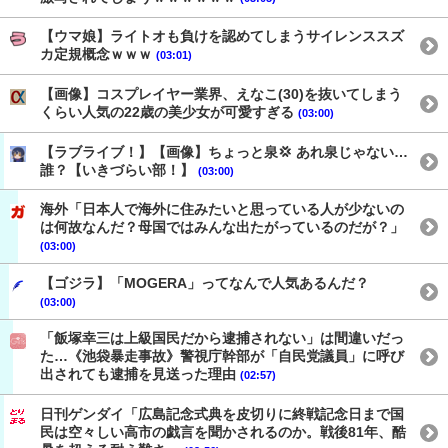
【ウマ娘】ライトオも負けを認めてしまうサイレンススズ
カ定規概念ｗｗｗ
(03:01)
【画像】コスプレイヤー業界、えなこ(30)を抜いてしまう
くらい人気の22歳の美少女が可愛すぎる
(03:00)
【ラブライブ！】【画像】ちょっと泉💢 あれ泉じゃない…
誰？【いきづらい部！】
(03:00)
海外「日本人で海外に住みたいと思っている人が少ないの
は何故なんだ？母国ではみんな出たがっているのだが？」
(03:00)
【ゴジラ】「MOGERA」ってなんで人気あるんだ？
(03:00)
「飯塚幸三は上級国民だから逮捕されない」は間違いだっ
た…《池袋暴走事故》警視庁幹部が「自民党議員」に呼び
出されても逮捕を見送った理由
(02:57)
日刊ゲンダイ「広島記念式典を皮切りに終戦記念日まで国
民は空々しい高市の戯言を聞かされるのか。戦後81年、酷