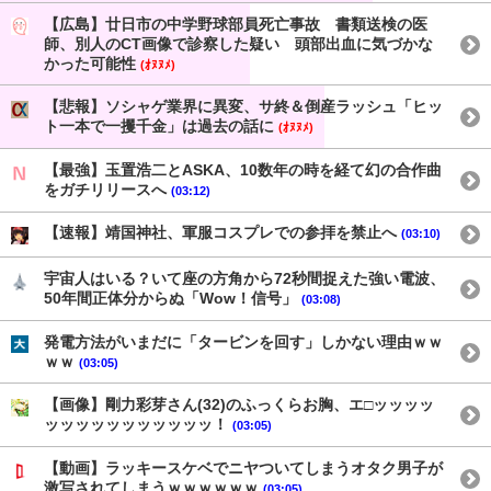
【広島】廿日市の中学野球部員死亡事故 書類送検の医
師、別人のCT画像で診察した疑い 頭部出血に気づかな
かった可能性
(ｵﾇﾇﾒ)
【悲報】ソシャゲ業界に異変、サ終＆倒産ラッシュ「ヒッ
ト一本で一攫千金」は過去の話に
(ｵﾇﾇﾒ)
【最強】玉置浩二とASKA、10数年の時を経て幻の合作曲
をガチリリースへ
(03:12)
【速報】靖国神社、軍服コスプレでの参拝を禁止へ
(03:10)
宇宙人はいる？いて座の方角から72秒間捉えた強い電波、
50年間正体分からぬ「Wow！信号」
(03:08)
発電方法がいまだに「タービンを回す」しかない理由ｗｗ
ｗｗ
(03:05)
【画像】剛力彩芽さん(32)のふっくらお胸、エ□ッッッッ
ッッッッッッッッッッッ！
(03:05)
【動画】ラッキースケベでニヤついてしまうオタク男子が
激写されてしまうｗｗｗｗｗｗ
(03:05)