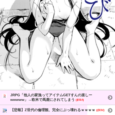
JRPG「他人の家漁ってアイテムGETすんの楽しー
wwwww」→欧米で馬鹿にされてしまう
(ｵﾇﾇﾒ)
【悲報】Z世代の倫理観、完全にぶっ壊れるｗｗｗｗ
(ｵﾇﾇﾒ)