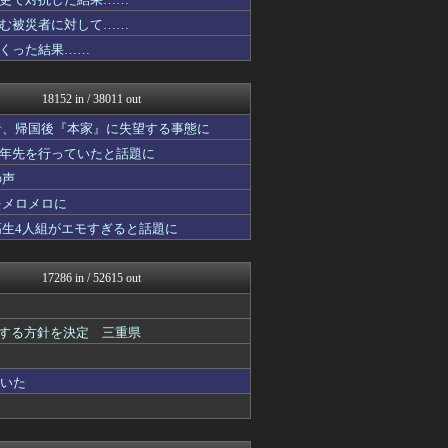
修羅の華-家庭・生活まとめ
MLB NEWS@まとめ
む被災者に対して……
常識的に考えた
くった結果……
韓国ニュース反応まとめ
ニチカン！
ファ板速報
18152 in / 38011 out
坂道情報通～乃木坂46まと...
ガジェット2ch
者、帰国後『本家』に失望する事態に
怒り新党～仕返し・復讐・修...
十年先を行っていたと話題に
素敵な鬼女様
の声
怒り新党～仕返し・復讐・修...
ファ板速報
をメロメロに
ファ板速報
高生4人組がエモすぎると話題に
ファ板速報
ファ板速報
ファ板速報
17286 in / 52615 out
ファ板速報
ファ板速報
なんじぇいスタジアム＠なん...
表する方針を決定 三重県
もみあげチャ～シュ～
国難にあってもの申す！！
櫻坂46まとめもり～
ていた
かぞくちゃんねる
気団まとめ-噫無情-｜嫁・...
ラビット速報