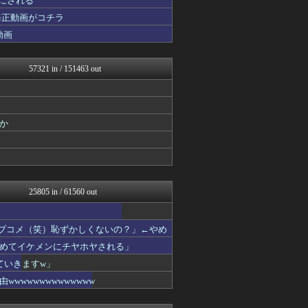
 にされる
怒り新党～仕返し・復讐・修...
修正動画がコチラ
アナ速‐女子アナ画像速報
動画
【サッカー まとめ】サカラ...
怒り新党～仕返し・復讐・修...
アニはつ -アニメ発信場-
57321 in / 151463 out
軍事・ミリタリー速報☆彡
なんJ PRIDE
おーるじゃんる
鷹速@ホークスまとめブログ
QQQ(海外の反応)
か
まとめCUP
ダイエット速報＠2ちゃんね...
NEWSまとめもりー｜2c...
デジタルニューススレッド
浮気ちゃんねる
25805 in / 61560 out
ゴールデンタイムズ
バスケまとめ・COM
なんじぇいスタジアム＠なん...
ラブコメ（笑）恥ずかしくないの？」←やめ
おーるじゃんる
トレンドの通り道
めてイケメンにチヤホヤされる」
うしみつ-5chまとめ-
ていきますw」
スロ板-RUSH
wwwwwwwwwwww
サイ速
わんこーる速報！
女子アナお宝画像速報－5c...