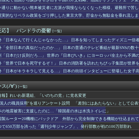
別して実家に戻った私に弟嫁が「男の子だったらあげますよ☆」と妊...
.233 OPS.685 12年契約 残り8年
い通りに動かない熊本被災者に左派が我慢ならなくなった模様、避難所で苦し
宮古島沖で世界2例目・日本初記録の「コモレビアゴアマダイ」発見
現実的なリベラル政策をゴリ押しした東京大学、貯金から無駄金を垂れ流しま
の最下位等級の橋がヤバすぎる…上はバス、下は散歩道」→「地方自...
「日本のガソリンスタンド、ここまでやるのか…」
サロン教えてくれよ
反応】 パンドラの憂鬱
[一覧]
、本日の｢タダイマ！｣に生出演！！！【乃木坂46】
n、汗が飛び散る灼熱の「マンガ毎週末セール（50%還元）」を...
外「日本なんて行くんじゃなかった…」 日本を知ってしまったディズニー信
ない居酒屋で友人がトイレに籠もってしまった。他の客が我慢の限界...
外「全部日本の真似だったのか…」 日本の普通のテレビ番組が最新SNSの数
ーターホールでは遊ばせないでください」私「うちの子じゃないんで...
州「日本だけ反則だろ…」 世界の『日本びいき』にヨーロッパ全土から不満
意味分かるならプラス
ュアルアウトドアブランド「MADDEN（メデン）」のポップアッ...
外「世界で日本を死守するぞ！」 日本の消防署を訪れたちびっ子集団が世界
026 AUTUMN WINTER PRE ORDER」...
外「日本がキラキラして見える…」 日本の街頭インタビューに登場した女子
ブラッドショーファンに贈る、Desigualのニュースペーパ...
roductsとFOOT INDUSTRYによる別...
2026年秋コレクションを発表 8月26日より新作アイテムを...
(ﾉ∀`)
[一覧]
記念 乃木坂46 金川紗耶氏を26AW LOOKモデルに...
KとReebokが初のコラボレーション！名作「CLUB C...
速報】れいわ新選組、「いのちの党」に党名変更
して負けたらそれを一生引きずる事になるって残酷すぎるよな
外国人の職員採用”を巡りアンケート設問 「差別にはあたらない」として公
ラマのレ●プシーン、リアルすぎて今見ると完全にアウト
本の地震被害に支援したのに…「韓国産の水は水洗トイレに」
産業、「プチプチ株式会社」に社名変更 創業58年で [8/...
バー＆OGがラヴィット出演へ！！！
国製ルーター20機種にバックドア 外部から完全制御できる機能が仕込まれ
を切り出されている。俺がネトゲしすぎて全くかまわなかったのが原...
つて650万部を誇った「週刊少年ジャンプ」、発行部数が初の100万部割れ
婚記念日に行為拒否された理由がコレwwww旦那の「アル中」生活...
室外機、限界突破ｗｗｗｗｗｗｗ （※画像あり）