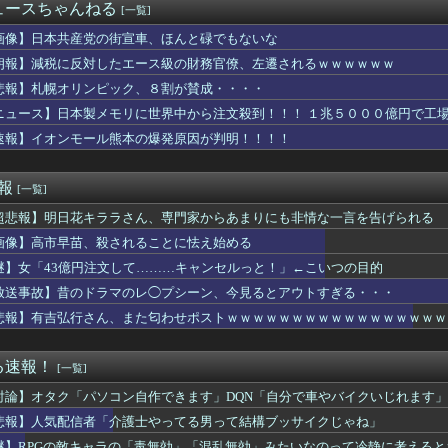
場「店内放送でお探しものがありましたらお気軽に近くの従業員へお...
ュースちゃんねる
[一覧]
どもの騒がしさ
、秋田県に2兆円の投資ｗｗｗｗｗｗｗｗｗ
画像】日本共産党の街宣車、ほんと碌でもないな
のに月１億稼ぐ嬢、発見される
朗報】減税に反対したエース級の財務官僚、左遷されるｗｗｗｗｗｗ
苗、殺されることに怯え始める
悲報】札幌オリンピック、８割が賛成・・・・
イク画像を投稿するも見た目が汚らしいとネットの女性たちから批判...
グ竹山、目の前で嫁を寝取られてて草wwwww
ニュース】日本製メモリに世界中から注文殺到！！！ １兆５０００億円で工
士さん、打者としていまいちだった理由が判明ｗｗｗｗｗｗｗｗｗｗｗ
速報】イオンモール熊本の爆発原因が判明！！！！
爆を二度と使わせてはならない」→「もちろん中国の核も非難する？...
美女のトイレ盗撮してたらマ○コから精液出てきたんだが…」（動画...
韓国防衛に短距離戦術核を検討※韓国談
速報
[一覧]
注意の仕方
超悲報】明日花キララさん、専門家からあまりにも非情な一言を告げられる
当屋さん「申し訳ないが消費税1%になったらその分商品代を値上げ...
んが苦手。用事あって家に来てもらったらずっと自分の話ばかり3,...
画像】高市早苗、殺されることに怯え始める
謎】女「43億円注文して………キャンセルっと！」←こいつの目的
で車を購入しただけなのに、友人から「裏切った」と責められるよう...
ぎるペアルック、発見されるｗｗｗwｗｗｗｗｗｗｗｗｗ
放送事故】昔のドラマのレ◯プシーン、今見るとアウトすぎる・・・
大型連休中の為替介入額がとんでもないことに！これって俺たちの税...
悲報】有吉弘行さん、また匂わせポストｗｗｗｗｗｗｗｗｗｗｗｗｗｗｗｗｗ
キャラの「毒無効」「混乱無効」みたいなのって冷静に考えるとおか...
ったんだけど、「～とか～」「～とか考えて～」と何度も言ってたの...
しがらないEVを「売れたこと」にして補助金を騙し取る事案が横行...
る速報！
[一覧]
ラ、流行る！！！！！⇒ｗｗ
討論】オタク「パソコン自作できます」DQN「自分で車やバイクいじれます」
85センチ・木村沙織、息子に「高い高い」求められ衝撃展開激白 ...
のレビューで画像有りのフィルタ使うと素人のおっぱい見放題ｗｗｗ...
悲報】人気配信者「介護士やってる男って結構ブッサイクじゃね」
「心」を完全に掴んだ私、こうなってしまう・・・
謎】RPGの敵キャラの「毒無効」「混乱無効」みたいなのって冷静に考えると