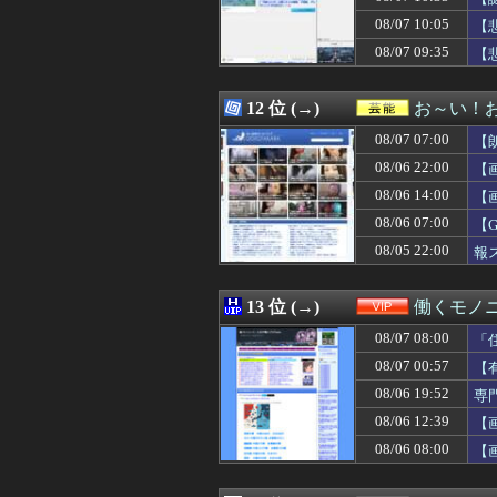
08/07 10:31
西武ファンなん
08/07 10:05
08/07 10:31
彼女が失踪して
【
08/07 10:31
海外の反応：韓
08/07 09:35
【
08/07 10:30
【修羅場】嫁友が
08/07 10:30
【大論争】イン
08/07 10:30
嫁は本当にいい女
12 位 (→)
お～い！
08/07 10:30
【画像】ライザ
08/07 07:00
【
08/07 10:30
【悲報】保護者
08/07 10:30
高杉騎手、今週
08/06 22:00
【
08/07 10:30
【ドラゴンボー
08/06 14:00
【
08/07 10:30
【崩壊スターレイ
08/06 07:00
08/07 10:30
[バンダイナムコH
【
08/07 10:30
ナイターってフ
08/05 22:00
報
08/07 10:30
パチンコ配信者さ
08/07 10:30
【MLB】村上宗
08/07 10:29
巨人・高梨雄平
13 位 (→)
働くモノニ
08/07 10:29
【謎】『読売巨
08/07 08:00
「
08/07 10:29
韓国サッカー協会 
08/07 10:29
私「私と結婚して
08/07 00:57
【
08/07 10:29
【朗報】キング
08/06 19:52
専
08/07 10:29
岸田文雄元首相､
08/06 12:39
【
08/07 10:28
【画像】今井春
08/07 10:26
海外「日本で買
08/06 08:00
【
08/07 10:25
【驚愕】風俗で3
08/07 10:25
CV石川由依、良