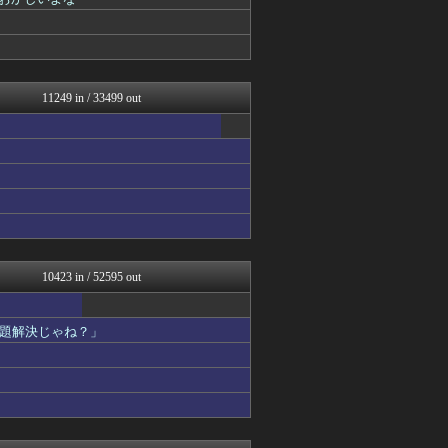
なんJ PRIDE
気団談
はろわるど
気団まとめ-噫無情-｜嫁・...
アルファルファモザイク＠ネ...
オーバージョイド！
11249 in / 33499 out
ぴこ速(〃'∇'〃)？
あらまめ2ch
ハロン棒ch
ああ言えばForYou
原神速報 | GENSHI...
PlaySphere | ...
ファイターズ王国＠日ハムま...
パチンコ・パチスロ.com
Red4 海外の反応まとめ
なんJ（まとめては）いかん...
10423 in / 52595 out
なんじぇいスタジアム＠なん...
もえるあじあ(･∀･)
修羅場ハザード -復讐・D...
題解決じゃね？」
漫画まとめ速報
日本第一！ニュース録
アナ速‐女子アナ画像速報
まるっと翻訳
バズッター速報
ゲーム魔人