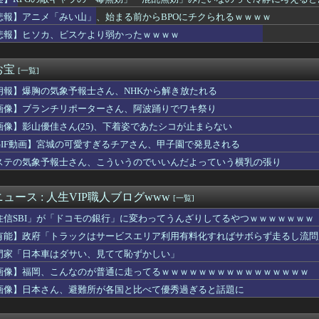
やが まだイケるか？言うてそこまで深刻な状況ちゃうよな？
4年になるんだけど
悲報】アニメ「みい山」、始まる前からBPOにチクられるｗｗｗｗ
国サッカー協会、国際審判員らを性接待
悲報】ヒソカ、ビスケより弱かったｗｗｗｗ
「浮気相手にして」→オレが応じないと嘘言いふらしやがった結果ｗ...
ドネシア人高校生の甲子園始球式は「国際交流」か「政治利用」か
ですごく美人。しかしエリートイケメンとの度重なるウワキ。そして...
お宝
[一覧]
よりかわいくてヱロいゲームキャラいるの？ｗｗｗｗｗ
朗報】爆胸の気象予報士さん、NHKから解き放たれる
「修学旅行は無料化するべき。体験格差を放置するのか」←これ
も騎乗なし
画像】ブランチリポーターさん、阿波踊りでワキ祭り
ル】カカロット、唐突に独身煽りを初めてしまう…
画像】影山優佳さん(25)、下着姿であたシコが止まらない
ル】4.7ってちょうどオンパロスカレンダーの謎の印の日にリリー...
D]2027年3月期 第1四半期 決算関連資料公開。上期業績...
GIF動画】宮城の可愛すぎるチアさん、甲子園で発見される
ライ捕るの難しすぎじゃね？
ステの気象予報士さん、こういうのでいいんだよっていう横乳の張り
ん、ミスでSEEDをパンクさせてしまう…
隆とルイス・アラエスの指標が完全に真逆 → 「予想通りの結果」...
、お泊まり不倫愛
ュース : 人生VIP職人ブログwww
[一覧]
人軍第○代4番打者』←これほど意味不明な称号ってないよな
住信SBI」が「ドコモの銀行」に変わってうんざりしてるやつｗｗｗｗｗｗｗ
2011～12年に外国人審判員・監督官ら10数人を性接待（W...
幸せ？」旦那「お前もそう思うだろ？」→その返事が忘れられず、後...
有能】政府「トラックはサービスエリア利用有料化すればサボらず走るし流問
ダムの河了貂、覚醒する
門家「日本車はダサい、見てて恥ずかしい」
円安を阻止するために日米の通貨当局が実施した為替介入は｢一時し...
画像】福岡、こんなのが普通に走ってるｗｗｗｗｗｗｗｗｗｗｗｗｗｗｗｗ
花キャスターの巨乳とクビレが凄すぎる
ったもので自分の国に戻ってからも使い続けてるものってある？」
画像】日本さん、避難所が各国と比べて優秀過ぎると話題に
Pにハマりすぎた結果ｗｗｗｗｗｗｗｗｗｗwwww
キャラ多過ぎ問題ｗｗ