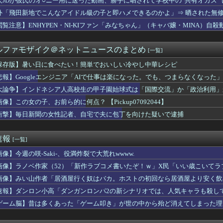
人JDが彼氏のオ○ニー用に送った動画、勝手に晒されて学校中の”共有オカズ”
り方をしている人
外「飛田新地でこんなアイドル級の子と即ハメできるのかよ」⇒ 晒された無
﨑あずさアナの胸がデカいと話題になる
ルでサッカーの人気がなくなってしまった理由ｗｗｗｗｗｗｗ
閲覧注意】ENHYPEN・NI-KIファン「みなちゃん」（キャバ嬢・MINA）自殺
ーの変身前を演じる役者さんがステージで実際に演じるヒーローショ...
ート「1位弱いです、ドリフト加速します、排気量低いです」←こい...
ルファモザイク＠ネットニュースのまとめ
[一覧]
自律型ティルトローター攻撃ドローンのコンセプトで衝撃を与える...
上選手「過度な撮影制限はやめて欲しい、私のお尻は問題ない」
保存版】暑い日に食べたい！簡単でおいしい冷やし中華レシピ
産党は義援金を被災地に持ってはいく。が、持って行った先で党の活...
悲報】Googleエンジニア「AIで仕事は楽になった。でも、つまらなくなった」
山田のユニフォームが話題沸騰「涼しそう」「熱中症対策では」「T...
残されたアライグマ、パドルボードで救助されて人の脚の下に潜り込...
大論争】インドネシア人高校生の甲子園始球式は「国際交流」か「政治利用」
る女友達に聞いたら実技実習があるらしい→こうなるwww
像】この女の子、お前ら的に何点？ 【Pickup07092044】
与える。『顔』『性格』『体型』に200ポイントを振り分けよ」←...
衝撃】毎日新聞の女性記者、自宅で夫に包丁を向けた疑いで逮捕
イ岡村に世の夫たちが『大共感』してしまうｗｗｗｗｗｗｗｗ
者がヤバすぎるｗｗｗｗ退職まで2週間を切った後輩くん、やりたい...
為時間→3時間、嫁との性行為時間→15分wwwwwwwww
速報
[一覧]
が飛び散る灼熱の「マンガ毎週末セール（50%還元）」を開催！
ロ・アンソニーの2年前のブランソンの減額に対する発言が掘り返さ...
像】今週の咲-Saki-、役満炸裂で大荒れwwww.
さん、完全に忘れられる
画像】ラノベ作家（52）「新作ラブコメ書いたぞ！ｗ」X民「いい歳こいて
療費未払いが多すぎたので病院が外人の治療を断るようになってしま...
れｗと話題に
ね 1st Live 「花咲く＊ねねねねねねねね超開花！」！...
画像】みい山作者「居酒屋行く奴はバカ。ホストの初回なら居酒屋より安く飲
な格好の女の子、カードが拾えなくて詰むｗｗｗｗｗｗｗ
速報】ダンロン小高「ダンガンロンパ2の新シナリオでは、人気キャラも殺し
ャグラーってここまでやらないと勝てないんだよな
ゲーム脳】昔は多くあった「ゲーム叩き」が世の中から殆ど消えてしまった理由ww
電動バイクが発火炎上
信者「介護士やってる男って結構ブッサイクじゃね」
ち女子バレーボール選手さん、マジで脱いでしまうｗｗｗｗｗｗｗ