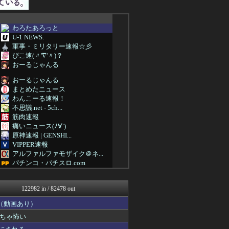
わろたあろっと
U-1 NEWS.
軍事・ミリタリー速報☆彡
ぴこ速(〃'∇'〃)？
おーるじゃんる
おーるじゃんる
まとめたニュース
わんこーる速報！
不思議.net - 5ch...
筋肉速報
痛いニュース(ﾉ∀`)
原神速報 | GENSHI...
VIPPER速報
アルファルファモザイク＠ネ...
パチンコ・パチスロ.com
スロ板-RUSH
日本第一！ニュース録
122982 in / 82478 out
バズッター速報
ヒーローNEWS
（動画あり）
U-1 NEWS.
ちゃ怖い
なんじぇいスタジアム＠なん...
ぶる速-VIP