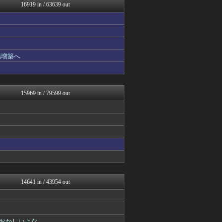
スマブラ屋さん | スマブ...
16919 in / 63639 out
怒り新党～仕返し・復讐・修...
なんJ PRIDE
ダイエット速報＠2ちゃんね...
VIPPER速報
キニ速
BIPブログ
場増築へ
なんじぇいスタジアム＠なん...
にゅーすアルー！
ポッカキット
おーるじゃんる
15969 in / 79599 out
怒り新党～仕返し・復讐・修...
ゴールデンタイムズ
おうち速報
怒り新党～仕返し・復讐・修...
鬼女はみた -修羅場・恋愛...
うしみつ-5chまとめ-
【サッカー まとめ】サカラ...
わんこーる速報！
子育てちゃんねる
まとめたニュース
14641 in / 43954 out
不思議.net - 5ch...
筋肉速報
いたしん！
浮気ちゃんねる
おかしいよな