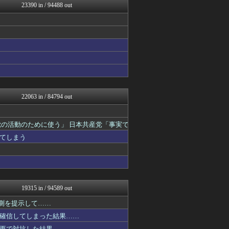
23390 in / 94488 out
不思議.net - 5ch...
異世界転生まとめ速報
カンダタ速報
おたくみくす 声優まとめ
乃木坂46まとめ 乃木りん...
いたしん！
GUNDAM.LOG｜ガン...
やみ速@なんJ西武まとめ
なんJ PRIDE
痛いニュース(ﾉ∀`)
22063 in / 84794 out
ウマ娘まとめ速報うまろぐ
投資ちゃんねる
アルファルファモザイク＠ネ...
の活動のために使う」 日本共産党「事実で
アナきゃぷ速報
てしまう
ゲーム実況者速報＠YouT...
渡る世間はキチばかり - ...
修羅場ライフ速報
ほんわかMkⅡ
日刊やきう速報
VTuberNews
19315 in / 94589 out
モナニュース
乃木通 乃木坂46櫻坂46...
予測を提示して……
すまいる(^-^)ぶろぐ
確信してしまった結果……
みそパンNEWS
更で対抗した結果……