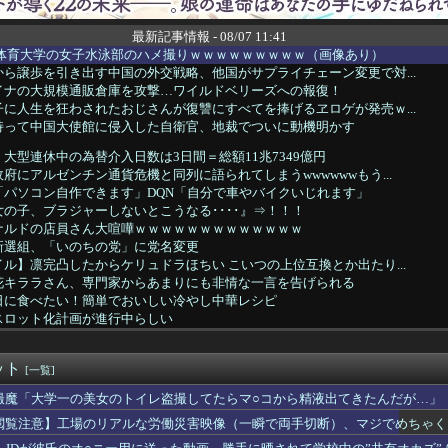
最新記事情報 - 08/07 11:41
名体育大学の女子水泳部のハメ撮りｗｗｗｗｗｗｗｗｗ（画像あり）
ら譲歩を引き出す中国の外交戦略、他国がサプライチェーン変更で対...
イナの大規模通販倉庫を攻撃…ワイルドベリーズへの報復！
に人生を狂わされたおじさんが復讐にすべてを捧げるヱロゲが発売ｗ...
持って中国大使館に侵入した自衛官、地裁でついに動機明かす
大型連休中の為替介入日数は3日間＝総額11兆7349億円
府にアルゼンチン通貨危機と同列に語られてしまうwwwwwwもう...
「パソコン自作できます」DQN「自分で車やバイクいじれます」
の子、ブラジャーしないとこうなる････』⇒！！！
ナルドの店員さん大喧嘩ｗｗｗｗｗｗｗｗｗｗｗｗｗ
新選組、「いのちの党」に党名変更
ル】凛完凸したからケリュドラほちい こいつの上位互換とか出たり...
花キララさん、専門家からあまりにも非情な一言を告げられる
日に食べたい！簡単でおいしい冷やし中華レシピ
スロット化計画が進行中らしい
邪神ちゃん、あのスロ板伝説コピペを演出化している模様ｗｗｗｗｗ...
代表、食料品の消費減税「天下の愚策だ」と批判
ット
旅行に行った結果ｗｗｗｗｗｗｗｗｗｗwwww
[一覧]
ロコスモライズ～集え！光の勇者たち～」8月14日(金)配信決定...
撮魔「大学一の美女のトイレ盗撮してたらマ○コから精液出てきたんだが…」
徹底的に儲けたい某海外資本、韓国人投資家に楽観的すぎる未来予測...
閲覧注意】工場のリアルな労働災害映像（一瞬で両手切断）、マジでめちゃく
6(203-48) 3本 15打点 出塁率.305 ...
学生のなりたい職業ランキング、ガチで終わる