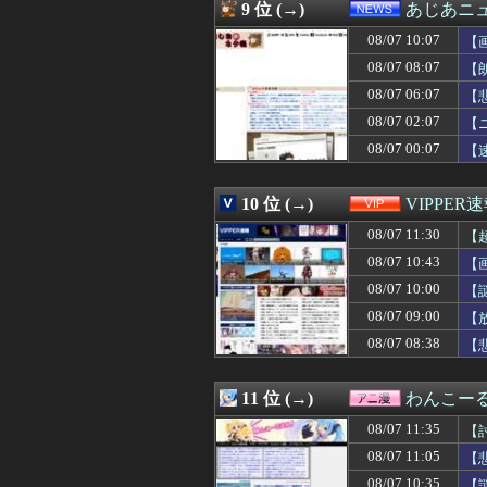
08/07 10:47
某ガチャガチャ売
9 位 (→)
あじあニ
08/07 10:47
ラジオ体操の子
08/07 10:07
08/07 10:46
【朗報】アラブ
【
08/07 10:44
【朗報】学生な
08/07 08:07
【
08/07 10:43
【画像】高市早
08/07 06:07
【
08/07 10:42
長瀬智也さん、バ
08/07 10:41
【画像】カンニン
08/07 02:07
【
08/07 10:40
【朗報】杉谷拳
08/07 00:07
【
08/07 10:40
エッセイスト「原
08/07 10:40
盗撮魔「大学一の
08/07 10:40
【速報】米国、
10 位 (→)
VIPPER
08/07 10:39
年上の部下への
08/07 11:30
【
08/07 10:39
【悲報】町のお弁
08/07 10:39
保険屋のおばちゃ
08/07 10:43
【
08/07 10:39
カルティエ
08/07 10:00
【
08/07 10:39
友人の親が営む店
08/07 10:39
08/07 09:00
【画像】ヤバす
【
08/07 10:36
【悲報】財務省、
08/07 08:38
【
08/07 10:35
【謎】RPGの敵
08/07 10:35
先生から電話があ
08/07 10:35
中国にて、誰も欲
11 位 (→)
わんこー
08/07 10:35
【画像】見せブ
08/07 11:35
【
08/07 10:34
【女子バレー】1
08/07 10:33
SHEINのブラ
08/07 11:05
【
08/07 10:32
不倫相手(男)の
08/07 10:35
【