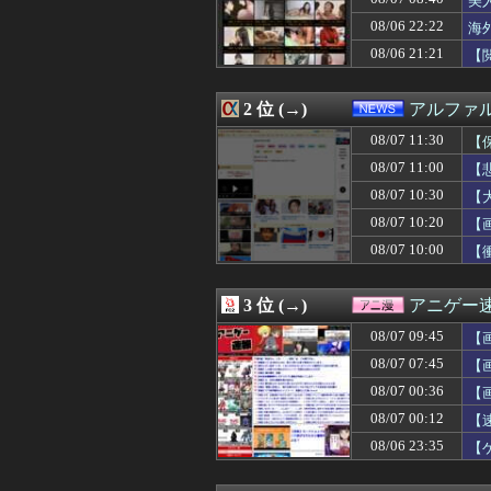
美
08/07 11:18
理想的な年の取
08/06 22:22
海
08/07 11:18
【画像】NHK宮
08/06 21:21
08/07 11:18
【悲報】ブラジ
【
08/07 11:18
ＴＶの戦隊ヒーロ
08/07 11:18
【朗報】マリオカ
2 位 (→)
アルファ
08/07 11:17
Anduril社が
08/07 11:16
【朗報】女子陸
08/07 11:30
【
08/07 11:16
元区議団長 「共
08/07 11:00
【
08/07 11:15
【高校野球】青森
08/07 11:15
増水した川に取り
08/07 10:30
【
08/07 11:15
看護学校通って
08/07 10:20
【画
08/07 11:13
神「お前に彼女を
08/07 10:00
【
08/07 11:12
【正論】ナイナ
08/07 11:12
【衝撃】最近の若
08/07 11:12
浮気相手との性行
3 位 (→)
アニゲー
08/07 11:12
Amazon、汗
08/07 11:11
【NBA】カーメ
08/07 09:45
【画
08/07 11:10
ダルビッシュ有
08/07 07:45
【
08/07 11:10
【速報】外人の医
た
08/07 11:09
08/07 00:36
【夢が叶う】桃鈴ね
【
08/07 11:09
【動画】エ♡チ
08/07 00:12
【
08/07 11:08
【画像あり】ジ
08/06 23:35
【
08/07 11:08
【動画】中国の
08/07 11:05
【悲報】人気配
08/07 11:05
【画像】むちむ