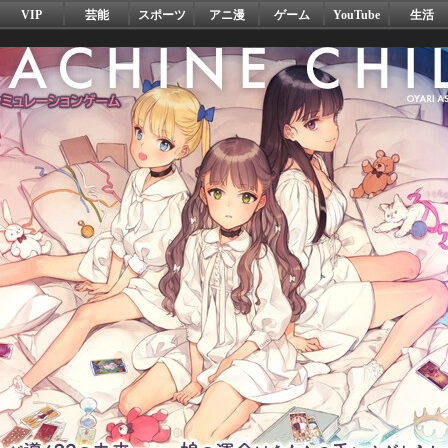
VIP
芸能
スポーツ
アニ漫
ゲーム
YouTube
生活