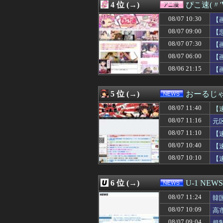
4 位 (→)
ぴこ速(〃'
08/07 11:05
【画像】生活保護
08/07 11:05
リゼロ初めて見
08/07 10:30
【
08/07 11:05
【悲報】週間少年
08/07 09:00
【
08/07 11:04
アメリカ「ヤニ
08/07 07:30
08/07 11:03
青葉坂46さん、
【
08/07 11:03
全員小学4年のロ
08/07 06:00
【
08/07 11:02
ガンダムエースが
08/06 21:15
【
08/07 11:02
ロッテ毛利海大、vs
08/07 11:01
【悲報】ホリエ
08/07 11:01
“外国人の職員採
5 位 (→)
おーるじ
08/07 11:01
【ウマ娘】世間
08/07 11:00
従姉妹の娘が「
08/07 11:40
【
08/07 11:00
【悲報】Googl
08/07 11:16
元
08/07 11:00
宮﨑あずさアナ
は
08/07 11:10
08/07 11:00
Vチューバーは
【
08/07 11:00
生涯治るかわから
08/07 10:40
【
08/07 11:00
【中編】実家が遠
08/07 10:10
【
08/07 11:00
【セール】Dell
08/07 11:00
【高校野球】青森
08/07 11:00
【VTuber】Go
6 位 (→)
U-1 NEWS
08/07 11:00
【熊本地震】共産
08/07 11:00
影山優佳の最新
08/07 11:24
韓
08/07 11:00
44歳無職です。
08/07 10:09
高
08/07 11:00
「深酒を控えて」
08/07 09:04
規