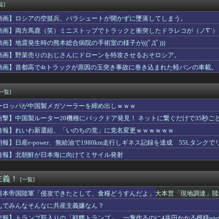
アニメタイトルの凄い法則」に気付いたｗｗｗｗこの法則は…凄すぎ...
覧]
セイ漫画で知ってあこがれてたの
動画】ロシアの空挺兵、パラシュートが開かずに墜落してしまう。
盗塁阻止率 .217で、12球団13人中12位（8月5日現...
りすぎだ」中村敬斗、ランス残留の可能性を会長が示唆！移籍金が交...
動画】両方馬鹿（笑）ミニストップでトラックと衝突したドラレコが（ノ∇`）
、お前ら的に何点？ 【Pickup07092044】
動画】地震発生時の熊本総合病院の手術室の様子が(((ﾟДﾟ)))
ゲッティ、野菜サラダ←ここに１品加えて最強しろ
動画】野菜売りのおじさんにドローンを特攻させるおそロシア。
コのアニオタ、爆乳ｗｗｗ
那飲みに行く
動画】首都高で4tトラックが原因の玉突き事故に巻き込まれた軽バンの車載。
修学旅行は無料化するべき。体験格差を放置するのか」←これｗｗｗ...
資家・桐谷さん大腸がんに「もっとお金使って遊べばよかった」
[一覧]
ーロッパが中国製メガソーラーを締め出しｗｗｗ
衝撃】中国製ルーター20機種にバックドア発見！ ネットに繋ぐだけで35秒ご
速報】れいわ新選組、「いのちの党」に党名変更ｗｗｗｗｗｗ
朗報】日産e-power、無給油で1980km走行しギネス記録を達成 55Lタンクでリ
速報】北朝鮮が日本海に向けてミサイル発射
主義！
[一覧]
日本帝国陸軍「侵攻できたとして、食糧どうすんだよ」大本営「現地調達」陸
んでみんなそんなに共産主義嫌なん？
悲報】トランプ肝入りの「戦艦トランプ」、一隻作るのに4兆円かかる模様www