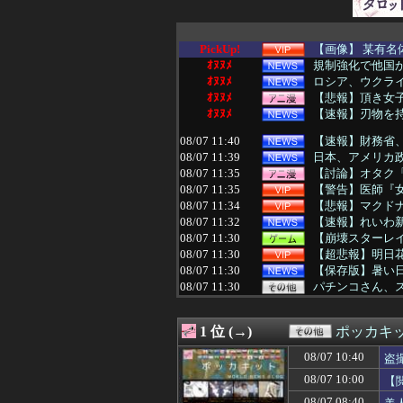
PickUp!
【画像】 某有
ｵﾇﾇﾒ
規制強化で他国か
ｵﾇﾇﾒ
ロシア、ウクラ
ｵﾇﾇﾒ
【悲報】頂き女子
ｵﾇﾇﾒ
【速報】刃物を
08/07 11:40
【速報】財務省、
08/07 11:39
日本、アメリカ政
08/07 11:35
【討論】オタク
08/07 11:35
【警告】医師『女
08/07 11:34
【悲報】マクド
08/07 11:32
【速報】れいわ
08/07 11:30
【崩壊スターレイ
08/07 11:30
【超悲報】明日
08/07 11:30
【保存版】暑い
08/07 11:30
パチンコさん、
08/07 11:30
【朗報】スマスロ
08/07 11:29
【参政党】神谷
1 位 (→)
ポッカキ
08/07 11:25
【悲報】風俗嬢と
08/07 11:24
「ウルトラマンゼ
08/07 10:40
盗
08/07 11:24
韓国KOSPIで
08/07 10:00
【
08/07 11:20
桑原将志(西) 打率.23
08/07 11:19
【悲報】今の小
08/07 08:40