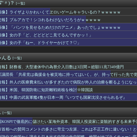
∇'〃)？
[一覧]
女「これが私の今月の家計簿です。これのどこが“いい思い”してる...
てるんだけど別に主人公うざくなくね？
画像】ライザよりかわいくてヱロいゲームキャラいるの？ｗｗｗｗｗ
ジャンプのグッズ(43億円分)を注文し全てキャンセルした女逮捕...
悲報】ブルアカで！シコれるわけないだろうがｗｗｗｗｗ
ねこは黒人をネコ娘にして黒人差別を描いた社会派アニメだ」
ついに大変なことが発覚する・・・
画像】「パンツを見せるためだけのアニメ」あったでしょｗｗｗｗｗ
リコンアイドル。これ開いたやつはロリコン確定 ｗｗｗｗ
画像】女の子「ど、どどどどこ見てるんですかッ！」
謝罪…人気カード付録で2026年9月号が全国的に入手困難に
画像】女の子「ねー、ドライヤーかけて？♡」
西武0.92 vsその他7.41
モン、ひろゆきの嫁にブチギレｗｗｗｗｗ
用”を巡りアンケート設問 「差別にはあたらない」として公表する...
ゃんる
[一覧]
じゃなんか小さくてかわいい奴が流行ってるらしいな？
ワイニートのジッジ（金持ち）」にやたら会いに来る理由ｗｗｗｗｗ
速報】財務省、大型連休中の為替介入日数は3日間＝総額11兆7349億円
eエンジニア「AIで仕事は楽になった。でも、つまらなくなった...
区議団長 「共産党は義援金を被災地に持ってはいく。が、持って行った先で党
 セクシーノースリーブ！！
ありません」
たかがゲームやってるだけでなぜ大金を稼げると思っているのか？
速報】外人の医療費未払いが多すぎたので病院が外人の治療を断るようになっ
ない病気で障害年金1級になった私。だが母に姪へのプレゼントを強...
速報】米国、韓国防衛に短距離戦術核を検討※韓国談
くて里帰りできない私に義母達が義実家に来るよう勧めてくる。3D...
速報】中露の武装軍艦4隻が日本一周『いつでも国家沈没させられるぞ』
、HP、NEC、ASUSなどのノートパソコンがセール中！
山田のユニフォームが話題沸騰！称賛続々 「涼しそう」「熱中症対...
ogle Play「選抜！推しナイン発表会」出演者発表！『...
.
[一覧]
党・寺本けんた「災害募金に関するデマを流す人は被災地への支援を...
の『下半身』ガチでエグいって・・・
国KOSPIで徹底的に儲けたい某海外資本、韓国人投資家に楽観的すぎる未来
精神科に通院中で生活保護を受けてます。妻に酷いことばかりしたの...
市首相への賛同コメントの多さに苛立つ左派、これは不正工作に違いない！と
熊本県警がXで注意喚起 「泥酔者」通報頻発、これは地震被害の影...
制強化で他国から譲歩を引き出す中国の外交戦略、他国がサプライチェーン変