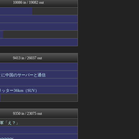
デジタルニューススレッド
10086 in / 19082 out
ねこのあまやどり
ベイスターズNEWS
NO FOOTY NO L...
アルファルファモザイク＠ネ...
なんじぇいスタジアム＠なん...
じわ速 芸能ニュースまとめ
怒り新党～仕返し・復讐・修...
NEWSぽけまとめーる
なんJ PRIDE
9413 in / 26037 out
とに中国のサーバーと通信
ッター36km（SUV）
9350 in / 23075 out
軍「え？」
wwww