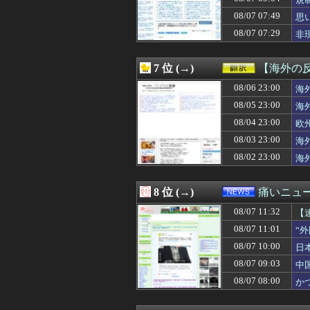
08/07 11:00
【1/2】夫と死
08/07 11:00
ムーキーベッツ 打率
08/07 07:49
思
08/07 11:00
【魚】琉球大、
08/07 07:29
非
08/07 11:00
韓国人「撤去対象
08/07 11:00
【朗報】韓国人
08/07 11:00
おすすめの脱毛
7 位 (→)
【海外の
08/07 10:59
一ノ瀬美空ちゃん
08/07 10:59
08/06 23:00
【朗報】Amazo
海
08/07 10:57
トイレが一つしか
08/05 23:00
海
08/07 10:57
管理会社「エレベ
08/04 23:00
欧
08/07 10:57
この若者言葉の
08/07 10:56
アメリカ発のカジ
08/03 23:00
海
08/07 10:56
ナノ・ユニバース、「2
08/02 23:00
海
08/07 10:56
すべてのキャリー・
08/07 10:56
City Ambient P
08/07 10:56
STACCATO、
8 位 (→)
痛いニュース
08/07 10:56
rienda 20周年
08/07 11:32
08/07 10:56
GLOBAL WOR
【
08/07 10:55
高校野球でミス
08/07 11:01
“
08/07 10:55
【動画】昔のド
08/07 10:00
日
08/07 10:55
「プチプチ」の川上
08/07 10:52
【櫻坂46】メン
08/07 09:03
中
08/07 10:50
嫁からマジで離婚
08/07 08:00
か
08/07 10:50
【問題山積み】結
08/07 10:50
【悲報】隣家の