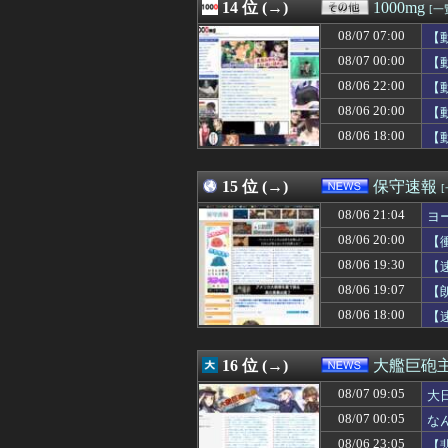
08/07 10:23
14 位 (→)
【衝撃】「売れる
1000mg
[一
08/07 10:22
米沢りかのエッ
08/07 07:00
【
08/07 10:20
DeNA・松尾汐恩、
08/07 10:20
08/07 00:00
フランス人「欲張
【
08/07 10:20
【画像】この女の子
08/06 22:00
【
08/07 10:20
ナポリタンスパ
08/06 20:00
【
08/07 10:19
【画像】メキシ
08/07 10:18
私の誕生日に旦
08/06 18:00
【
08/07 10:18
【衝撃】保護者「
08/07 10:16
総資産7億円投
15 位 (→)
保守速報
08/06 21:04
ヨ
08/06 20:00
【
08/06 19:30
【
08/06 19:07
【
08/06 18:00
【
16 位 (→)
大艦巨砲
08/07 09:05
大
08/07 00:05
な
08/06 23:05
【