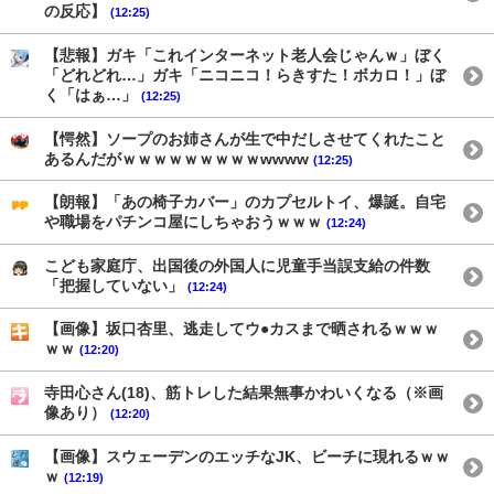
の反応】
(12:25)
【悲報】ガキ「これインターネット老人会じゃんｗ」ぼく
「どれどれ…」ガキ「ニコニコ！らきすた！ボカロ！」ぼ
く「はぁ…」
(12:25)
【愕然】ソープのお姉さんが生で中だしさせてくれたこと
あるんだがｗｗｗｗｗｗｗｗｗwwww
(12:25)
【朗報】「あの椅子カバー」のカプセルトイ、爆誕。自宅
や職場をパチンコ屋にしちゃおうｗｗｗ
(12:24)
こども家庭庁、出国後の外国人に児童手当誤支給の件数
「把握していない」
(12:24)
【画像】坂口杏里、逃走してウ●カスまで晒されるｗｗｗ
ｗｗ
(12:20)
寺田心さん(18)、筋トレした結果無事かわいくなる（※画
像あり）
(12:20)
【画像】スウェーデンのエッチなJK、ビーチに現れるｗｗ
ｗ
(12:19)