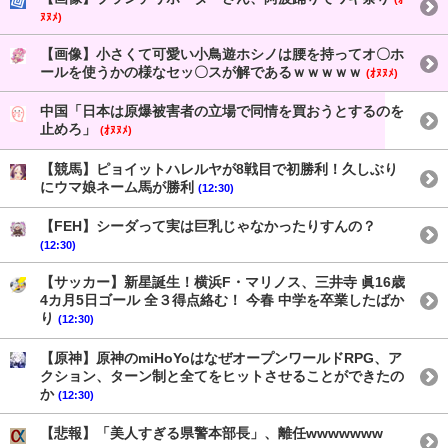
ﾇﾇﾒ)
【画像】小さくて可愛い小鳥遊ホシノは腰を持ってオ〇ホ
ールを使うかの様なセッ〇スが解であるｗｗｗｗｗ
(ｵﾇﾇﾒ)
中国「日本は原爆被害者の立場で同情を買おうとするのを
止めろ」
(ｵﾇﾇﾒ)
【競馬】ピョイットハレルヤが8戦目で初勝利！久しぶり
にウマ娘ネーム馬が勝利
(12:30)
【FEH】シーダって実は巨乳じゃなかったりすんの？
(12:30)
【サッカー】新星誕生！横浜F・マリノス、三井寺 眞16歳
4カ月5日ゴール 全３得点絡む！ 今春 中学を卒業したばか
り
(12:30)
【原神】原神のmiHoYoはなぜオープンワールドRPG、ア
クション、ターン制と全てをヒットさせることができたの
か
(12:30)
【悲報】「美人すぎる県警本部長」、離任wwwwwww