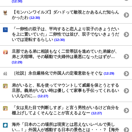
(12:30)
【モンハンワイルズ】ダハドって敵視とかあるんだ知らん
かったわ
(12:30)
「一卵性の双子は、平均すると恋人より双子のきょうだい
を上に置いていた」二卵性では並び、双子でないきょうだ
いでは逆転するらしい
(12:30)
旦那である弟に相談もなく二世帯話を進めていた弟嫁が、
弟と大喧嘩。その騒動で夫婦仲は最悪になったはずが…
(12:29)
［社説］永住厳格化で外国人の定着意欲をそぐな
(12:29)
弟がいると、私を使ってマウントして威厳を保とうとする
旦那。義弟がいない時は優しくて家事も手伝ってくれるい
い人なのに…
(12:27)
「女は見た目で判断しすぎ」と言う男性がいるけど自分を
棚上げしてよくそんなことが言えるよなー
(12:27)
海外「日本のこの場所は現実とは思えないレベルで美し
い…！」外国人が感動する日本の景色とは・・・？【海外