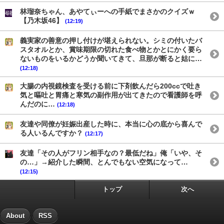
林瑠奈ちゃん、あやてぃーへの手紙でまさかのクイズｗ
【乃木坂46】
(12:19)
義実家の善意の押し付けが堪えられない。シミの付いたバ
スタオルとか、賞味期限の切れた食べ物とかとにかく要ら
ないものをいるかどうか聞いてきて、旦那が断ると姑に…
(12:18)
大腸の内視鏡検査を受ける前に下剤飲んだら200ccで吐き
気と嘔吐と胃痛と寒気の副作用が出てきたので看護師を呼
んだのに…
(12:18)
友達や同僚が妊娠出産した時に、本当に心の底から喜んで
る人いるんですか？
(12:17)
友達「その人がフリン相手なの？最低だね」俺「いや、そ
の…」→紹介した瞬間、とんでもない空気になって…
(12:15)
トップ
次へ
About
RSS