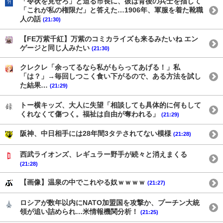
「令状を見せろ」と迫る市長に、彼は背後の兵士を指して
「これが私の権限だ」と答えた…1906年、軍服を着た靴職
人の話
(21:30)
【FE万紫千紅】万紫のコミカライズも来るみたいね エン
ゲージと同じ人みたい
(21:30)
クレクレ「余ってるなら私がもらってあげる！」私
「は？」→毎回しつこく食い下がるので、ある方法を試し
た結果…
(21:29)
トー横キッズ、大人に失望「相談しても具体的に何もして
くれなくて傷つく。福祉は自由が奪われる」
(21:29)
阪神、中日相手には28年間3タテされてない模様
(21:28)
西武ライオンズ、レギュラー野手が続々と消えまくる
(21:28)
【画像】温泉の中でこれやる奴ｗｗｗｗ
(21:27)
ロシアが数年以内にNATO加盟国を攻撃か、プーチン大統
領が追い詰められ…米情報機関分析！
(21:25)