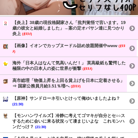
【炎上】38歳の現役格闘家さん「批判覚悟で言います。19
歳の彼女と結婚しました」→案の定オバサン達に見つかり
炎上
(ｵﾇﾇﾒ)
【画像】イオンでカップヌードル詰め放題開催中www
(ｵﾇﾇ
ﾒ)
海外「日本人はなんて気高いんだ！」 英高級紙も驚愕した
極限の中の日本人の姿に世界が衝撃
(ｵﾇﾇﾒ)
高市総理「物価上昇を上回る賃上げを日本に定着させる」
⇒ 国家公務員月給3.51％増へ
(ｵﾇﾇﾒ)
【原神】サンドローネ引いとけって俺ゆいましたよね？
(21:30)
【モンハンワイルズ】冷静に考えてゴマキが自分とセ○○ス
するために会いに来る状況って凄まじいよな これモンハ
ンだっけ？
(21:30)