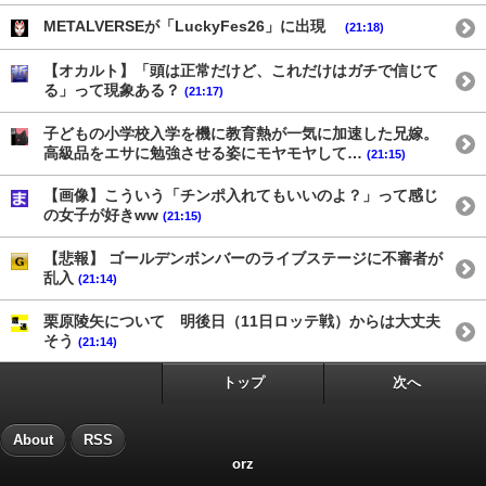
METALVERSEが「LuckyFes26」に出現
(21:18)
【オカルト】「頭は正常だけど、これだけはガチで信じて
る」って現象ある？
(21:17)
子どもの小学校入学を機に教育熱が一気に加速した兄嫁。
高級品をエサに勉強させる姿にモヤモヤして…
(21:15)
【画像】こういう「チンポ入れてもいいのよ？」って感じ
の女子が好きww
(21:15)
【悲報】 ゴールデンボンバーのライブステージに不審者が
乱入
(21:14)
栗原陵矢について 明後日（11日ロッテ戦）からは大丈夫
そう
(21:14)
トップ
次へ
About
RSS
orz