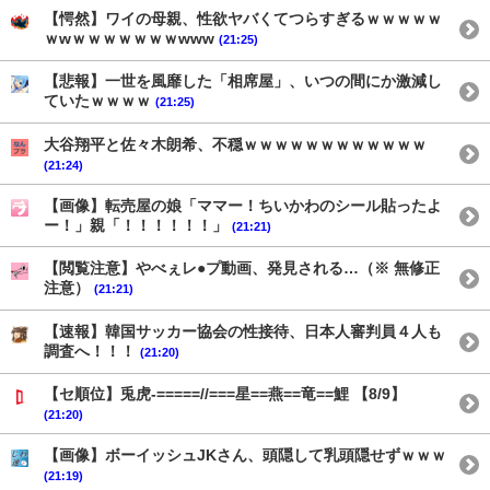
【愕然】ワイの母親、性欲ヤバくてつらすぎるｗｗｗｗｗ
ｗwｗｗｗｗｗｗｗwww
(21:25)
【悲報】一世を風靡した「相席屋」、いつの間にか激減し
ていたｗｗｗｗ
(21:25)
大谷翔平と佐々木朗希、不穏ｗｗｗｗｗｗｗｗｗｗｗｗ
(21:24)
【画像】転売屋の娘「ママー！ちいかわのシール貼ったよ
ー！」親「！！！！！！」
(21:21)
【閲覧注意】やべぇレ●プ動画、発見される…（※ 無修正
注意）
(21:21)
【速報】韓国サッカー協会の性接待、日本人審判員４人も
調査へ！！！
(21:20)
【セ順位】兎虎-=====//===星==燕==竜==鯉 【8/9】
(21:20)
【画像】ボーイッシュJKさん、頭隠して乳頭隠せずｗｗｗ
(21:19)