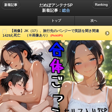
だめぽアンテナSP
Ranking
新着記事
新着記事：
総合
トップ
次へ
【画像】JK（17）、旅行先のバンジーで英語を聞き間違
え死亡 （※画像あり）
(PickUP!)