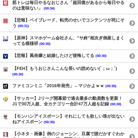
筋トレは毎日やるなおじさん「超回復があるから毎日やる
のは意味ない」
(00:34)
【悲報】ベイブレード、転売のせいでコンテンツが死にそ
う
(00:31)
【原神】スマホゲーム会社さん、”サ終”相次ぎ倒産しまく
ってる模様🤣
(00:30)
【悲報】風俗嬢と結婚したけど後悔してる
(00:30)
【FEH】もうおじさんこんな長いの読めない(´；ω；`)
(00:30)
ファミコンミニ「2016年発売」←マジかよｗｗ
(00:30)
【サッカー】Jリーグ開幕節で過去最多の動員数を更新！
J1で30万人超、全カテゴリー合計47万人超を記録
(00:30)
【モンハンアイスボーン】それにしても欲しい珠が出ない
ねアイスボーン
(00:30)
【小ネタ・画像】例のジョーシン、豆腐で誰だかすぐわか