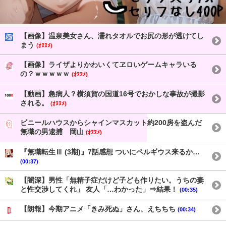
【画像】温泉美女さん、濡れタオルでお尻の形が透けてし
まう
(ｵﾇﾇﾒ)
【画像】ライザよりかわいくてヱロいゲームキャラいる
の？ｗｗｗｗｗ
(ｵﾇﾇﾒ)
【動画】急病人？横須賀の国道16号でおかしな事故が撮影
される。
(ｵﾇﾇﾒ)
ビニールハウスからシャインマスカット約200房を盗んだ
無職の男逮捕 岡山
(ｵﾇﾇﾒ)
『無職転生Ⅲ (3期)』7話感想 ついにペルギウス来るか…
(00:37)
【闇深】男性「無精子症だけど子ども作りたい。うちの妻
と性交渉してくれ」 友人「…わかった」⇒結果！
(00:35)
【朗報】今期アニメ「きみ死ぬ」さん、えちちち
(00:34)