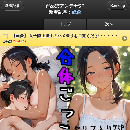
だめぽアンテナSP
Ranking
新着記事
新着記事：
総合
トップ
次へ
【画像】 女子陸上選手のハメ撮りをご覧ください・・・・
(PickUP!)