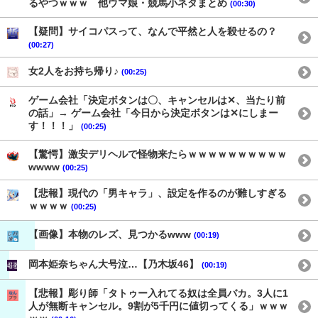
るやつｗｗｗ 他ウマ娘・競馬小ネタまとめ
(00:30)
【疑問】サイコパスって、なんで平然と人を殺せるの？
(00:27)
女2人をお持ち帰り♪
(00:25)
ゲーム会社「決定ボタンは〇、キャンセルは✕、当たり前
の話」→ ゲーム会社「今日から決定ボタンは✕にしまー
す！！！」
(00:25)
【驚愕】激安デリヘルで怪物来たらｗｗｗｗｗｗｗｗｗｗ
wwww
(00:25)
【悲報】現代の「男キャラ」、設定を作るのが難しすぎる
ｗｗｗｗ
(00:25)
【画像】本物のレズ、見つかるwww
(00:19)
岡本姫奈ちゃん大号泣…【乃木坂46】
(00:19)
【悲報】彫り師「タトゥー入れてる奴は全員バカ。3人に1
人が無断キャンセル。9割が5千円に値切ってくる」ｗｗｗ