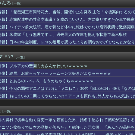
ゃんる
[一覧]
んと山田さん、日本の警察なめすぎで炎上ｗｗｗｗwｗｗｗｗｗｗｗ...
人はこういうケツの女がモテモテらしいwwwwwww
速報】「琵琶湖三市同時花火」当然、開催中止を発表 主催「今後案内するの
先でいじめられてて辛い
内で終わる
速報】赤旗配達中の共産党市議７８歳のじいさん、左に寄りすぎたか車で民家
市同時花火」新展開
ザー(34)「ホテル行こ♡♡」→性欲がヤバ過ぎな女にナマで勃起...
悲報】バイデン前大統領、癌が骨など体中に転移でかなり衰弱状態で激痛闘病
率にMLBファン騒然！←「ベーブ・ルースよりも上」（海外の反応...
悲報】米農家「もう無理です…」過去最大の在庫を抱える状態で新米収穫
で抜いたら濃いのが出た
朗報】日本の年金制度、GPIFの運用が思ったより好調なおかげでなんとかな
ーサイトの評価で見る日本と韓国の違いがこちら・・・」
円安なのに人口少ない台湾と韓国に「輸出額」抜かれ日本沈没ｗｗｗ
るの面倒くさくね
∇'〃)？
[一覧]
FC率いる槙野智章監督、プラカードでおかしなサインを出し始めて...
プレ軍装を禁止へ・・・
画像】ブルアカの聖園ミカさんかわいいｗｗｗｗｗ
ナル作品でトレーナーを反映させたキャラクターを出したらリアリテ...
画像】結局、お前らってセーラームーン大好きだよなｗｗｗｗｗ
さん「私がPTSDと診断された当時、世間はまだPTSDという言...
新の浴衣、痴女呼ばわりされる
悲報】とあるのレベル5、もうめちゃくちゃｗｗｗｗｗ
-iのどんぶり勘定だけど愚弟シャドウズの売上やばすぎるｗｗｗ...
画像】今期の覇権アニメは？20代「ヤニねこ」30代「BLEACH」40代「なの
31本塁打ではなく、高打率で打点稼ぐ安定感こそが最大の武器だっ...
悲報】おにまいの二期ってやらないの？アニメも原作も､外人からも人気あっ
谷凛「プロデューサーは何派？」
代表・森保監督、日テレ『24時間テレビ』に出演へ！ 相葉雅紀、...
ズ】傷なんか早いもん勝ちだから勝手に壊していいの？マナー守るべ...
.
[一覧]
言えないので I will be b...
ブ着てタバコ吸いながら記者会見する奴ｗｗｗｗｗｗｗｗｗｗｗｗｗ...
国の農村で横暴を働く官吏一家を殺害した男、指名手配されて警察が追跡する
、お乳の始まり解禁
アニソン盆祭りで日本の品格が落ちた」と酷評した元女優、「あんたが品格を
うタイプのあの人気ポケモン、エッチなフィギュアになる
い……
市内閣の方針に反対した自民党議員9人のリストが話題に、「岩屋はどこへ行