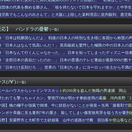
利」のはずだったのに…誰もが感じる「使いづらさ」がなくならない...
ひなの大食い企画ｷﾀ━━━━━(ﾟ∀ﾟ)━━━━━━ !!!...
核団体の代表を務める爺さん、「核を持たないで日本を守れますか」と中学生
ーさくら】コトブキヤ「木之本桜 [包囲(シージュ)]コスチュー...
鹿児島でもこんなの出さんて」と大阪に上陸した某料理店に批判殺到、鹿児島
の目安は3～5年です←これマジ？
ながら女の腋舐めたらｗｗｗｗｗｗｗｗｗｗwwww
ダスク＆中井騎手がｷﾀ━━━━(ﾟ∀ﾟ)━━━━!!
反応】 パンドラの憂鬱
[一覧]
「文系なら地方旧帝大よりも早慶の方が上！」←これｗｗｗｗ
カの聖園ミカさんかわいいｗｗｗｗｗ
外「日本は戦勝国なんだよ」 戦後の日本人の特別な生き様に各国から称賛の
邊渚さんwwwwwwwwwwww 【Pickup08082...
外「日本人はなんて気高いんだ！」 英高級紙も驚愕した極限の中の日本人の
4）「少なくとも私自身は（戦争）当事者とはいえない世代ですから...
外「日本なんて行くんじゃなかった…」 日本を知ってしまったディズニー信
ウエン以外にもそれぞれ封印されてる感じ結構量産されてたのかな
】 外国人審判約10人に性的接待か…14～15年前のW杯・五...
外「全部日本の真似だったのか…」 日本の普通のテレビ番組が最新SNSの数
れくらいの外人でいいから交尾したいｗｗｗ
州「日本だけ反則だろ…」 世界の『日本びいき』にヨーロッパ全土から不満
軽貨物ドライバーという職業を知るｗｗｗｗｗ
まさかの形でピッチクロック違反を受けた選手が話題に【MLB】
休日を貼る
(ﾉ∀`)
[一覧]
世獲得へ、トルコのガラタサライが巨額オファーキターｗｗｗｗｗｗ
れても 〜 長崎の語り部のお爺ちゃん(84)、学生に『日本も核...
ニールハウスからシャインマスカット約200房を盗んだ無職の男逮捕 岡山
て毎日水を2L飲むと、肌の質が本当に違う！
撃たれても撃っちゃイカン」警視庁OBが明かす拳銃使用の葛藤…河内長野「
の夏祭り、衛生管理終わってた
中国】橋の欄干が強風で倒壊、中に鉄筋がないことが発覚＝当局「接着剤で固
ンホン｣の進路なんやねんこれ
俺、家政婦を雇ったら告白されたwwwww
ャンポケ斉藤に見る量刑7年の重さ、殺してしまい傷害致死罪を狙う方が量刑
、ガチで逝く・・・・・・
長野】安曇野市と大町市で土砂崩落 山中の道路が寸断 宿泊客や登山客など
セントアイル民「CEにタンクが多すぎて6分以上かかるのが多くな...
たとの情報も
マー ザ・ムービー」、40周年の日本公式アカウントが突然開設！...