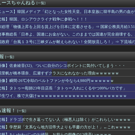
ゲーム思いついた
ュースちゃんねる
[一覧]
(32)、ついに自分のシコポイントに気付いてしまう・・・
火大会、開催中止を発表 場所時刻不明・許可なし・交通整理なし・...
ニュース】韓国メディア「幻となった女性天皇。日本皇族に韓半島の男の血が
とかいうサウダージでしか聞いたことない言葉・・・
悲報】韓国、ロシアウクライナ戦争に参戦へ！！！
同士のボンバーマン、凄いｗｗｗｗ
市総理「物価上昇を上回る賃上げを日本に定着させる」⇒ 国家公務員月給3.5
の深夜がスゴイ、セクシー女優のナマ乳をモロ流し
ルみいちゃん、共産党の街宣で見つかる（※画像あり）
連事務総長「日本よ、国連にお金がない。このままでは国連が完全崩壊する。
三市同時花火」当然、開催中止を発表 主催「今後案内するので個別...
国政府「台風１３号に三峡ダムが耐えられない！全開放流しろ！」⇒ 下流域
にぐったりしてる女子高生さんたちｗｗｗｗｗｗｗｗｗ
幹線で座席の前に立つ強者カップルが発見されるwwwwwwwww...
飯塚幸三を逮捕しなくていい理由を考えるために1000ページもの...
速報
[一覧]
えるのが不思議だ。方向感覚をつかさどる何かが駄目なのか
画像】佐倉綾音(32)、ついに自分のシコポイントに気付いてしまう・・・
を働く官吏一家を殺害した男、指名手配されて警察が追跡するも農民...
し』を食べた医師、全身麻痺へ
岡里帆が橋本環奈、広瀬すずクラスになれなかった理由ｗｗｗｗｗｗ
党代表選、玉木雄一郎氏と30歳若手の一騎打ちへ → 榛葉幹事長...
画像】瞬間-26℃冷却のベルトファンが今なら4,980円ｗｗｗｗｗｗ
産党市議（７８）、車で民家当て逃げ
モリアさん、ガチでカイドウと渡り合っていたｗｗｗｗｗｗｗｗｗｗ...
悲報】タトゥー彫師23年目店長「タトゥー入れにくるやつ99%バカです」
。こいつのせいで嫁との日々が薄れてるんだけど…初恋のあの時みた...
学生ワイ、株で大儲けｗｗｗｗｗｗｗｗｗｗｗｗｗｗｗｗｗｗｗｗｗｗｗ
彼氏が強制わいせつで捕まって謝罪の手紙が来た」ﾊﾟｼｬｯ
なりすぎ女性声優さん、もう本業がわからないと話題にｗｗｗｗｗｗ
・モモ(30)、またしてもセクシーボデーを披露ｗｗｗｗｗｗｗ...
る速報！
[一覧]
日本人が考えていることがこちら…」→「えっ？？？？？？？？？？...
悲報】ドラゴボで生き返ってない人（極悪人は除く）がこれらしいｗｗｗｗ
ューとピカチュウより圧倒的に強いですｗｗ」←こいつが不人気な理...
女できたんだけど・・・・・・とんでもない素性が見えてきた・・・...
悲報】学歴厨「文系なら地方旧帝大よりも早慶の方が上！」←これｗｗｗｗ
アニメ」が一向に進化しない理由ｗｗｗ
悲報】ちいかわパンのお値段、お前らの想像の12倍高いｗｗｗｗ