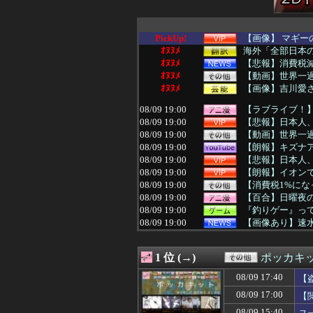
PickUp!
【画像】 マギー
ｵﾇﾇﾒ
海外「全部日本の
ｵﾇﾇﾒ
【悲報】消費税
ｵﾇﾇﾒ
【動画】世界一
ｵﾇﾇﾒ
【画像】吉川愛さ
08/09 19:00
【ラブライブ！
08/09 19:00
【悲報】日本人、
08/09 19:00
【動画】世界一
08/09 19:00
【朗報】キズナ
08/09 19:00
【悲報】日本人、
08/09 19:00
【朗報】イオン
08/09 19:00
【消費税1%にな
08/09 19:00
【百合】日曜夜の
08/09 19:00
『釣りゲー』っ
08/09 19:00
【画像あり】速水
08/09 19:00
【画像】現在の佐
08/09 19:00
旦那の精神が子
1 位 (→)
ポッカキ
08/09 19:00
クソ男「専業主婦
08/09 19:00
【台湾】長崎式典
08/09 17:40
【
08/09 19:00
絵師「このイラス
08/09 17:00
【
08/09 18:59
【悲報】ファン付
08/09 18:57
【巨乳画像】日本
08/09 15:40