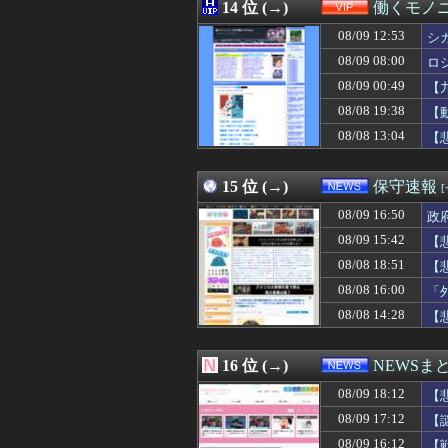
08/09 18:01
14 位 (→)
【ウマ娘】大人
働くモノニ
08/09 18:00
『DQ4』、『F
08/09 12:53
シ
08/09 18:00
ソニーAAA『マ
08/09 18:00
08/09 08:00
#韓国質問サイト
ロ
08/09 18:00
お高いテント、
08/09 00:49
【
08/09 18:00
【悲報】パチンカ
08/08 19:38
【
08/09 18:00
【画像】イオンで
08/09 18:00
【日向坂46】三
08/08 13:04
【
08/09 18:00
原神そうとう極
08/09 18:00
【櫻坂46】Bu
15 位 (→)
保守速報
08/09 16:50
政
08/09 15:42
【
08/08 18:51
【
08/08 16:00
「
08/08 14:28
【
16 位 (→)
NEWSま
08/09 18:12
【
08/09 17:12
【
08/09 16:12
【