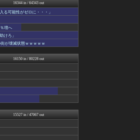
かせまと！
16344 in / 64343 out
VIPPER速報
入る可能性がゼロに・・・」
ガハろぐNewsヽ(･ω･...
スコールちゃんねる｜２ちゃ...
デジタルニューススレッド
1％増へ
まとめ芸能＠美女画像まとめ...
ラビット速報
助けろ」
おーるじゃんる
の街が壊滅状態ｗｗｗｗｗ
うしみつ-5chまとめ-
トレンドの通り道
コノユビニュース｜みんなの...
16150 in / 80228 out
おうち速報
U-1 NEWS.
ぶる速-VIP
政経ワロスまとめニュース♪
まとめたニュース
げーあにびより｜ゲームやア...
修羅場ライフ速報
まにゅそく 2chまとめニ...
女子アナお宝画像速報－5c...
不思議.net - 5ch...
15527 in / 47067 out
海外トークログ
げぇ速
今日速2ch
アニチャット