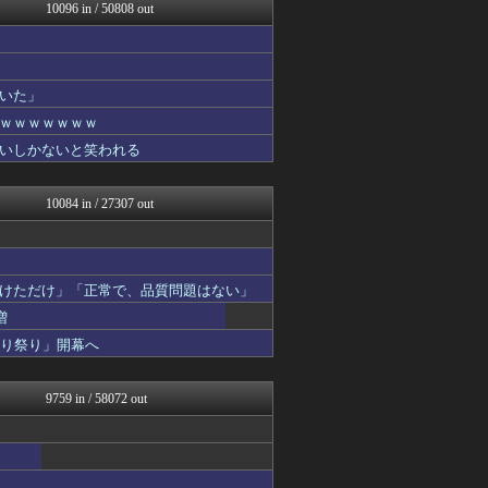
ウマ娘まとめ速報うまろぐ
10096 in / 50808 out
ゆるゲーマー遅報
Y速報
日本と韓国は敵か？味方か？...
登山ちゃんねる
いた」
パチンコ・パチスロ.com
ｗｗｗｗｗｗｗ
ラーメン速報｜2chまとめ...
日向坂46まとめもり～
いしかないと笑われる
ゲーム実況者速報＠YouT...
櫻坂46まとめもり～
10084 in / 27307 out
けただけ」「正常で、品質問題はない」
増
切り祭り」開幕へ
9759 in / 58072 out