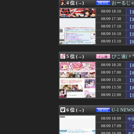
4 位 (→)
おーるじ
08/09 18:35
【画像】みいちゃ
08/09 18:34
【画像】アメリカ
08/09 18:10
【
08/09 18:33
女だけどバイト
案
08/09 17:38
【
08/09 18:33
例の「琵琶湖三
08/09 17:10
08/09 18:33
事務のシングルマ
【
08/09 18:33
村上宗隆の本塁打
08/09 16:10
【
08/09 18:32
【画像】男の娘
08/09 15:10
【
08/09 18:31
韓国人「レビュ
08/09 18:31
【悲報】日本、
08/09 18:31
ガンプラって作
5 位 (→)
ぴこ速(〃'
08/09 18:30
◆悲報◆藤枝My
08/09 18:30
靖国神社、コス
08/09 18:20
【
08/09 18:30
【ウマ娘】オリジ
08/09 17:00
【
08/09 18:30
【？？？】渡邊渚
08/09 15:20
08/09 18:30
【悲報】令和最
【
08/09 18:30
【FEH】game
08/09 13:50
【
08/09 18:30
松井秀喜の凄さは
08/09 12:00
【
08/09 18:30
【デレマス】渋
08/09 18:30
【サッカー】日本
08/09 18:30
【モンハンワイル
6 位 (→)
U-1 NEWS
08/09 18:30
「I’ll be back が
08/09 18:30
【悲報】バスロー
08/09 18:09
中
08/09 18:29
【画像】tuki.
08/09 17:09
「
08/09 18:29
【画像】かくと
ま
08/09 16:09
高