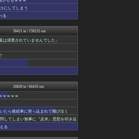
精させるｗｗｗ
軍事・ミリタリー速報☆彡
コにしてしまう
ファ板速報
わる
ファ板速報
バスケまとめ・COM
国難にあってもの申す！！
58421 in / 159232 out
ゆめ痛 -自動車まとめブロ...
思考ちゃんねる
言葉は浸透されていませんでした」
なんJミュージアム
アニはつ -アニメ発信場-
スマブラ屋さん | スマブ...
で
VIPワイドガイド
V速ニュップ
(*ﾟ∀ﾟ)ゞカガクニュー...
わんこーる速報！
なんJ PRIDE
26828 in / 66410 out
ゴールデンタイムズ
アナ速‐女子アナ画像速報
ｗｗｗｗｗ
かせまと！
坂道情報通～乃木坂46まと...
結婚・恋愛ニュースぷらす
いたら後続車に突っ込まれて咽び泣く
スコールちゃんねる｜２ちゃ...
質問してしまい無事に『反米』思想を叩き込
にゅーすアルー！
える
うしみつ-5chまとめ-
ガジェット2ch
不思議.net - 5ch...