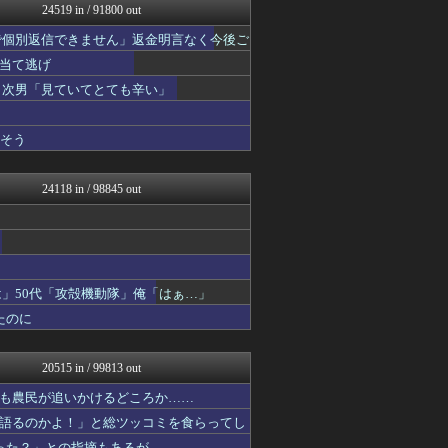
24519 in / 91800 out
アニゲー速報
筋肉速報
で個別返信できません」返金明言なく今後ご
ふぇー速
当て逃げ
かせまと！
えっ!?またここのサイト?
 次男「見ていてとても辛い」
海外の反応スポーツ
いたしん！
りそう
コリアル
おうまがタイムズ
カンダタ速報
24118 in / 98845 out
WorldFootball...
【2ch】ニュー速クオリテ...
ゴルシch.｜ウマ娘まとめ...
アルファルファモザイク＠ネ...
もみあげチャ～シュ～
ルフレch. - ファイア...
は」50代「攻殻機動隊」俺「はぁ…」
日刊やきう速報
たのに
プロデューサーさんっ！SS...
フットボール速報
モンハンまとめ速報【モンハ...
20515 in / 99813 out
みんな知ってた？【海外の反...
キニ速
も農民が追いかけるどころか……
まとめCUP
語るのかよ！」と総ツッコミを食らってし
漫画まとめ速報
った？」との指摘もあるが……