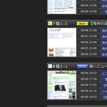
08/09 18:29
「セルフレジは便
08/09 18:28
【素ちゃん】ちゃん
08/09 15:09
反
08/09 18:28
【カードキャプタ
08/09 14:09
「
08/09 18:27
電源タップの寿命
08/09 18:25
【驚愕】sexし
08/09 18:25
【CBC賞】フロム
7 位 (→)
【海外の
08/09 18:25
【悲報】学歴厨
08/09 18:20
08/08 23:00
【画像】ブルア
海
08/09 18:20
【画像】素人時代の渡
08/07 23:00
海
08/09 18:20
高市早苗さん（3
08/06 23:00
海
08/09 18:20
コイツらってホ
08/09 18:20
【韓国サッカー協会
08/05 23:00
海
08/09 18:19
【画像】もうこ
08/04 23:00
欧
08/09 18:18
【衝撃】ワイ、
08/09 18:18
【海外の反応】
08/09 18:18
【画像】最強の
8 位 (→)
痛いニュース
08/09 18:15
【速報】上田綺
08/09 18:02
08/09 18:15
3歳の記憶で語ら
ビ
08/09 18:13
炭水化物を抜い
08/09 17:30
「
08/09 18:13
【悲報】八王子
08/09 17:01
【
08/09 18:13
台風15号｢チャ
08/09 18:12
【速報】32歳の
08/09 16:31
ジ
08/09 18:12
【悲報】大分県
08/09 16:03
【
08/09 18:12
【FF14】クレ
れ
08/09 18:12
「トランスフォー