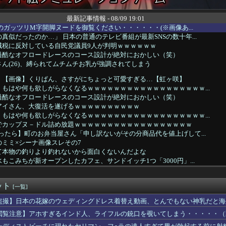
最新記事情報 - 08/09 19:01
のガッツリM字開脚ヌードを御覧ください・・・・・・(※画像あ...
真似だったのか…」 日本の普通のテレビ番組が最新SNSの数十年...
減税に反対している自民党議員9人が判明ｗｗｗｗｗｗ
過酷なオフロードレースのコース設計が絶対におかしい（笑）
ん(26)、縛られてムチムチお乳が強調されてしまう
】【画像】くりぱん、さすがにちょっと可愛すぎる…【虹ヶ咲】
もはや何も欲しがらなくなるｗｗｗｗｗｗｗｗｗｗｗｗｗｗｗｗｗｗ...
過酷なオフロードレースのコース設計が絶対におかしい（笑）
アイさん、大復活を遂げるｗｗｗｗｗｗｗｗｗｗ
もはや何も欲しがらなくなるｗｗｗｗｗｗｗｗｗｗｗｗｗｗｗｗｗｗ...
でカップヌ－ドル詰め放題ｗｗｗｗｗｗｗｗｗｗｗｗｗｗｗｗｗｗ
ったら】町のお弁当屋さん「申し訳ないがその分商品代を値上げして...
ミミ×シーナ画像スレその7
て本物の釣りより釣れないから面白くないんだよな
もこみちが新オープンしたカフェ、サンドイッチ1つ「3000円」...
藤璃果、大変なことになってるって...
供に近いことに気づいた。おじゃる丸を見て大爆笑してた
ット
は昼間寝てられていいよなぁ。俺なんか忙しくて寝る暇ねーもん。ど...
[一覧]
の参加者格下げ 席が「使節団区域外」と抗議 「中国に追従...
盗撮】日本の花嫁のウェディングドレス着替え動画、とんでもない神乳だと海
トを描く過程をタイムラプスで動画にしました！」→とんでもないも...
閲覧注意】アホすぎるインド人、ライフルの銃口を覗いてしまう・・・・・（
き作業着使用男性、熱中症で死亡 スポーツドリンクやゼリー飲料持...
一告白された黒嵜菜々子、おっぱい水着グラビアがエッチすぎるww...