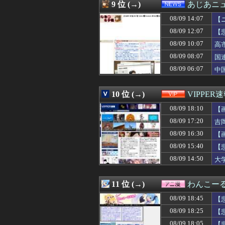
08/09 18:11
GPSを利用した
9 位 (→)
あじあニ
08/09 18:10
【画像】佐倉綾音
08/09 14:07
08/09 18:10
琵琶湖三市同時花
【
08/09 18:10
「サウダージ」
08/09 12:07
【
08/09 18:10
【衝撃】ガチ勢
08/09 10:07
高
08/09 18:10
【画像】テレ東
08/09 18:10
🔴悲報🔴リア
08/09 08:07
国
08/09 18:10
【速報】「琵琶湖
08/09 06:07
中
08/09 18:09
【画像】運動後
08/09 18:09
【悲報】満員の新
08/09 18:09
警視庁の担当者「
10 位 (→)
VIPPER
08/09 18:09
夫が電車を間違
08/09 18:10
【
08/09 18:09
中国の農村で横暴
08/09 18:09
【悲報】『鶏刺
08/09 17:20
吉
08/09 18:08
【悲報】国民民主
08/09 16:30
【
08/09 18:08
赤旗配達中の共
08/09 18:07
08/09 15:40
【朗報】ゲッコー
【
08/09 18:06
息子がウザすぎる
08/09 14:50
大
08/09 18:06
【画像】女さん「
08/09 18:05
【画像】エ□く
08/09 18:05
【画像】TWICE
11 位 (→)
わんこー
08/09 18:05
韓国人「一般的な
08/09 18:45
【
08/09 18:05
ライチュウ「ピチ
08/09 18:05
【愕然】念願の彼
08/09 18:25
【
08/09 18:05
【悲報】「エロ
08/09 18:05
【