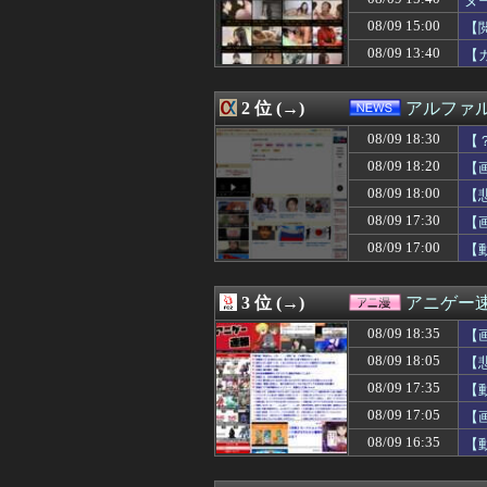
ヌ
08/09 18:57
なぜフランス人は
08/09 15:00
【
08/09 18:56
世界の繊維印刷・染
08/09 13:40
08/09 18:56
株式会社UnReactが
【
08/09 18:55
【NBA】LAL
08/09 18:55
所得連動給付、公
2 位 (→)
アルファ
08/09 18:50
テスラ、26年中
08/09 18:50
自転車屋でボッ
08/09 18:30
【
08/09 18:49
【画像】MEGU
08/09 18:20
【画
08/09 18:48
【悲報】Steam
08/09 18:47
Twitterに
08/09 18:00
【
08/09 18:45
【画像】咲-Sak
08/09 17:30
【
08/09 18:45
自転車屋でボッ
08/09 17:00
【
08/09 18:45
【画像】咲-Sak
08/09 18:45
【悲報】ドラゴ
08/09 18:43
【悲報】ショー
3 位 (→)
アニゲー
08/09 18:42
【朗報】X、既
08/09 18:41
【画像】速水もこみ
08/09 18:35
【
08/09 18:41
Amazon、楽
08/09 18:05
【
08/09 18:40
久しぶりに見た
08/09 18:40
08/09 17:35
【男と女】同棲し
【
08/09 18:40
【画像】マツダが
ww
08/09 17:05
【
08/09 18:40
長崎市平和祈念式
ま
08/09 16:35
【
08/09 18:39
【悲報】ワイの
08/09 18:36
高市早苗「ガキに
08/09 18:35
【画像】芋臭い田