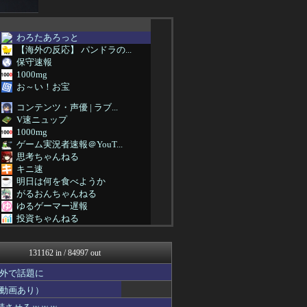
わろたあろっと
【海外の反応】 パンドラの...
保守速報
1000mg
お～い！お宝
コンテンツ・声優 | ラブ...
V速ニュップ
1000mg
ゲーム実況者速報＠YouT...
思考ちゃんねる
キニ速
明日は何を食べようか
がるおんちゃんねる
ゆるゲーマー遅報
投資ちゃんねる
乃木通 乃木坂46櫻坂46...
かぞくちゃんねる
131162 in / 84997 out
すまいる(^-^)ぶろぐ
みそパンNEWS
外で話題に
オレ的ゲーム速報＠刃
動画あり）
かせまと！
もきゅ速(*´ω`*)人(...