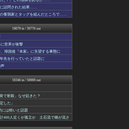
日本第一！ニュース録
AKB48タイムズ（AKB...
に詰問された結果……
fig速
の養鶏家とタッグを組んだところで……
ぶる速-VIP
バズッター速報
ハロン棒ch
19079 in / 39770 out
わんこーる速報！
ぴこ速(〃'∇'〃)？
声
アルファルファモザイク＠ネ...
姿に世界が衝撃
もえるあじあ(･∀･)
者、帰国後『本家』に失望する事態に
アルセウス速報＠ポケモンま...
キムチ速報
十年先を行っていたと話題に
じわ速 芸能ニュースまとめ
の声
NEWSぽけまとめーる
ボールパーク速報 海外の反...
りぷらい速報
18346 in / 56969 out
【サッカー まとめ】サカラ...
反日愚国 恨寓瘻
ダイエット速報＠2ちゃんね...
2発で射殺」なぜ起きた？
キニ速
定した」
理想ちゃんねる
浮気ちゃんねる
的には軽いと話題
NEWSまとめもりー｜2c...
計400人近くが孤立か 土石流で橋が流さ
馬鳥速報
ヒーローNEWS