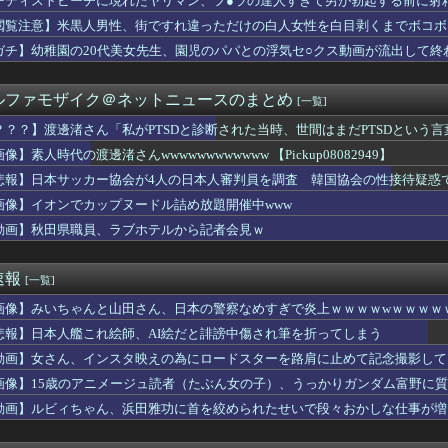
ーディストビーチに現れたヤリマン、フ●ラの達人すぎて男が勃起する前に射
これほど日本が好きなのか？…中国ネット「中国と北朝鮮を除いて日...
閲覧注意】米黒人男性、街ですれ違っただけの白人女性を白目剥くまでボコボ
色用添加剤市場、2032年には60億米ドル規模へ拡大予測 &...
Shopify向けECアプリ「UR:Compare＆S...
ガチ】幼稚園の20代美女先生、園児のパパとの浮気セ○クス動画が流出して終
はケスラー獲得に資産を失いすぎ？リーブス放出もあり得るとザック...
金受取口座登録者の申請不要…自治体の事務負担軽減へ 法整備検討...
ルファモザイク＠ネットニュースのまとめ
[一覧]
に日本の納車拠点を6割増 販売急増による混乱収拾へ
タクられた
？？？】渡邊渚さん「私がPTSDと診断された当時、世間はまだPTSDという
MI(42)の爆乳、健在だったｗｗｗｗｗｗｗｗｗ
像】素人時代の渡邊渚さんwwwwwwwwwwww 【Pickup08082949】
さん「オススメできません(300時間プレイ済)」←こういうレ...
いる「サブカルなんでも雑語りおじさん」の正体ｗｗｗｗｗｗｗｗ
悲報】日本サッカー協会が4人の日本人審判員を調査 韓国協会の性接待疑惑
i-、もうめちゃくちゃ
画像】イオンでカップヌードル詰め放題開催中www
タクられた
動画】秋田県職員、ラブホテルから記者会見ｗ
i-、もうめちゃくちゃ
ボで生き返ってない人（極悪人は除く）がこれらしいｗｗｗｗ
トスリーパー堀、誹謗中傷を受けて突然泣き出すｗｗｗｗｗｗｗｗ
速報
[一覧]
存の収益化プログラムを終了 インプレゾンビ死滅か
ちが新オープンしたカフェ、サンドイッチ1つ3000円wwww...
画像】みいちゃんと山田さん、日本の警察なめすぎで炎上ｗｗｗｗwｗｗｗｗ
天で見つけた特価品あれこれ
悲報】日本人艦これ絵師、AI絵だと誹謗中傷され筆を折ってしまう
！相変わらず凄い針金アート！！！【乃木坂46】
てる彼氏に「生理用品をトイレに置くのやめてほしい。友達が遊びに...
動画】女さん、インスタ映えの為にロードスターを路肩に止めて記念撮影して
黒字転換！！CX-5がバカ売れｗｗｗｗｗｗ
wwwwwwwwwwwww
画像】15歳のアニメージュ読者（たぶん女の子）、うっかりガンダム富野に
典で台湾駐日代表を冷遇「核兵器開発計画を拡張している中国の意向...
れる…
動画】ルビィちゃん、浜田雅功に首を絞められたせいで段々おかしな仕事が増
元カノ、風俗で見つかる。。
SNSは早いやろ」SNS年齢制限法案提出検討
舎”JK”が垢抜けた結果、一同驚愕ｗｗｗｗｗｗｗｗｗｗｗｗ