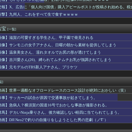
わパンのお値段、お前らの想像の12倍高いｗｗｗｗ
た新入社員の女子がヒワイなことを言われてショックを受けたことが...
悲報】X、広告に「個人向け国債」購入アピールポストが投稿され始める。税
艦これ絵師、AI絵だと誹謗中傷され筆を折ってしまう
ｗｗｗｗ
衝撃】九州人、これをすべて生で食すｗｗｗｗ
二郎、台風で野菜を仕入れられず「ヤサイナシ二郎」を提供
ト、元山
価、上がりすぎて何も買えなくなるwww
お宝
[一覧]
スイカ、あまりにも薄過ぎるwww
画像】滋賀の可愛すぎる学生さん、甲子園で発見される
た中でアニメ史上最高の最終回EDと言えばｗｗｗ
の甲子園で意外に今年から初めて許可された事」
画像】サンモニの女子アナさん、日曜の朝から素材を提供してしまう
ップは結局「ドラテ」最強ってマジ？
画像】温泉美女さん、濡れタオルでお尻の形が透けてしまう
ネシアに「ドラえもん」が１６人いるｗｗｗｗｗｗｗｗｗｗｗ
真さん、出塁率2割台に突入
画像】吉川愛さん(26)、縛られてムチムチお乳が強調されてしまう
ち合わせ場所に行って「偶然だね、その人誰？」と知らないふりをし...
画像】元モデルのTBS新人アナさん、プリケツ
型色が変なキットと言えばHGローゼンズール
女と付き合うの地獄すぎる、男はどうやって耐えてんの？」
らシャインマスカット約200房を盗んだ無職の男逮捕 岡山
覧]
、デカい3人が集まった結果こうなる
動画】世界一過酷なオフロードレースのコース設計が絶対におかしい（笑）
tch2「2.2万本」 Switch「1.2万」 PS5...
リ足りない
珍事】サッカーの試合が原因で交通事故が起きてしまう。
イ、他人を怒らせすぎてどんな優しそうな人の怒り顔も余裕で想像で...
動画】急病人？横須賀の国道16号でおかしな事故が撮影される。
ー取るまでやってみた】カワイイけどクセ強なロジックパズル『Is...
群馬】デカいNinja乗りさん、後方確認しない軽四に当てられてしまう。
タッキーのダンツの風貌がなんか怪しいお店みたいだな…
健矢(ブルペンデー)vs片山皓心【広島-DeNA/横浜スタジ...
動画】DJI Neo2で釣りの自撮りをしようとした男の悲劇（ノ∇`）
ての宿泊旅行☆
りません返金は今後あり得ると思ってるのでサブの用意はしておこう...