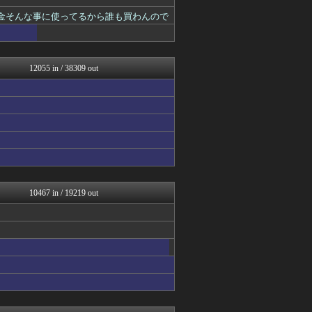
わんこーる速報！
子育てちゃんねる
金そんな事に使ってるから誰も買わんので
アニゲー速報
ゴールデンタイムズ
阪神タイガースちゃんねる
資格ちゃんねる
12055 in / 38309 out
フィルダースチョイス
おたくみくす 声優まとめ
ハウメニージャパン！
遊戯王マスターデュエルまと...
watch＠２ちゃんねる
MLB NEWS@まとめ
修羅の華-家庭・生活まとめ
GUNDAM.LOG｜ガン...
いたしん！
痛いニュース(ﾉ∀`)
10467 in / 19219 out
乃木坂46まとめ 乃木りん...
mutyunのゲーム+αブ...
汎用型自作PCまとめ
凹凸ちゃんねる 発達障害・...
PlaySphere | ...
うまぴょいチャンネル -ウ...
広島東洋カープまとめブログ...
ニュー速VIPブログ(`･...
PCパーツまとめ