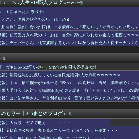
になればなるほど心に染みるターボの名言…また明日も遊ぼうな…
ュース : 人生VIP職人ブログwww
[一覧]
F9』みたいな攻撃魔法はこのキャラって決まってるゲームが好き
カ「全部喰った」 祭り中止
ーベル闘魂』、2日目ですでに同接3割減
 『なんで核を作るのにアメリカの同意が必要なのか？』、『許可な...
シアさん、国民の財産を没収しはじめる
盗まれそうで怖くない？
九州名物】鶏刺し食べた医師、全身麻痺へ…「死んだほうが良かったと思って
スさん「客のデータを収集し出玉を全て管理。それがホールコンピュ...
動画】移民受け入れ派のパヨおば、自分の家に来られたら全力で拒否るｗｗｗ
カップヌードル詰め放題開催中www
期生ライブ、セトリはこうなる模様
悲報】ラッパーさん、札束披露するもネット民から新社会人の初ボーナスくら
めてるガチ勢なんやが見てくれ
ddies、ライブ会場で写真撮影に応じた結果・・・
[一覧]
府「ガキにSNSは早いやろ」SNS年齢制限法案提出検討
悲報】消費税減税に反対している自民党議員9人が判明ｗｗｗｗｗｗ
悲報】中国、橋の欄干が強風一発で粉々に 鉄筋ゼロ 当局「接着剤でくっつ
外国人受け入れ反対」大幅増56.3(%) 東大調査 前回から20ポイント以上の爆
悲報】コメ卸大手さん、営業利益83％減 高値で買い込んだ米が売れず「損
とめもりー｜2chまとめブログ
[一覧]
悲報】大分県、ガチで逝く・・・・・・
謎】岡崎市の公務員、妻を連れてサーフィンに出かけた結果・・・
戦慄】認知症になった高齢者の末路、ガチでヤバイ・・・・