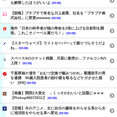
も解禁したほうがいいよ
(03:00)
【朗報】プチプチで有名な川上産業、社名を「プチプチ株
式会社」に変更wwwww
(03:00)
海外「日本の科学者が猫の寿命を2倍に上げる注射剤を開
発。これこそノーベル賞だろ！」
(03:00)
【スターウォーズ】ライトセーバーって握りづらそうだよ
ね…
(03:00)
スペースXのロケット残骸、月面に衝突か…ファルコン9の
上段！
(02:55)
千葉県袖ケ浦市「おむつ交換で噛みつかれ」看護助手の男
を逮捕 90歳入院患者の顔や腹を殴るなどケガさせた疑
い [8/6]
(02:55)
【画像】関西2大美女 ←くっそかわいいと話題にｗｗｗ
【Pickup06072011】
(02:50)
【悲報】今のアニメ、女に自分の趣味をやらせる系から女
に池沼役をやらせる系へ変化
(02:50)