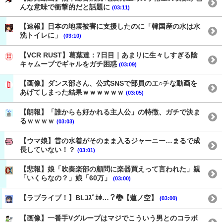
んな意味で衝撃的だと話題に
(03:11)
【速報】日本の地震被害に支援したのに「韓国産の水は水
洗トイレに」
(03:10)
【VCR RUST】葛葉達：7日目｜あまりに生々しすぎる陰
キャムーブでギャルをガチ困惑
(03:09)
【画像】ダンス部さん、公式SNSで部員のエ○チな動画を
あげてしまった結果ｗｗｗｗｗｗ
(03:05)
【朗報】「誰からも好かれる主人公」の特徴、ガチで決ま
るｗｗｗｗ
(03:03)
【ウマ娘】昔の水着がそのまま入るジャーニー…まるで成
長していない！？
(03:01)
【悲報】娘「吹奏楽部の顧問に楽器買えって言われた」親
「いくらなの？」娘「60万」
(03:00)
【ラブライブ！】BLｺｽﾞｶﾎ…？🐉【蓮ノ空】
(03:00)
【画像】一番手Vグループはマジでこういう男とのコラボ