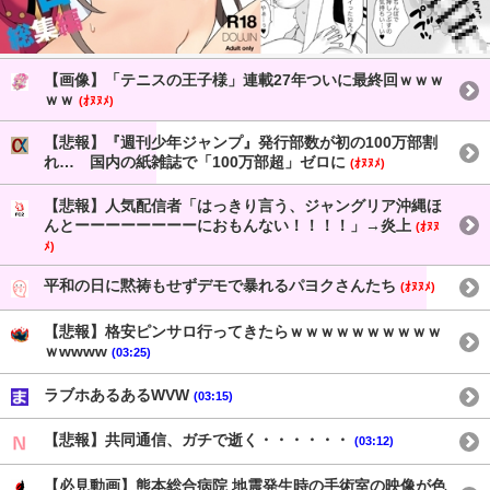
【画像】「テニスの王子様」連載27年ついに最終回ｗｗｗ
ｗｗ
(ｵﾇﾇﾒ)
【悲報】『週刊少年ジャンプ』発行部数が初の100万部割
れ… 国内の紙雑誌で「100万部超」ゼロに
(ｵﾇﾇﾒ)
【悲報】人気配信者「はっきり言う、ジャングリア沖縄ほ
んとーーーーーーーーにおもんない！！！！」→炎上
(ｵﾇﾇ
ﾒ)
平和の日に黙祷もせずデモで暴れるパヨクさんたち
(ｵﾇﾇﾒ)
【悲報】格安ピンサロ行ってきたらｗｗｗｗｗｗｗｗｗｗ
ｗwwww
(03:25)
ラブホあるあるWVW
(03:15)
【悲報】共同通信、ガチで逝く・・・・・・
(03:12)
【必見動画】熊本総合病院 地震発生時の手術室の映像が色