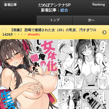
だめぽアンテナSP
Ranking
新着記事
新着記事：
総合
トップ
次へ
【画像】 恐喝で逮捕された女（26）の乳首、汚すぎワロ
タ・・・・
(PickUP!)