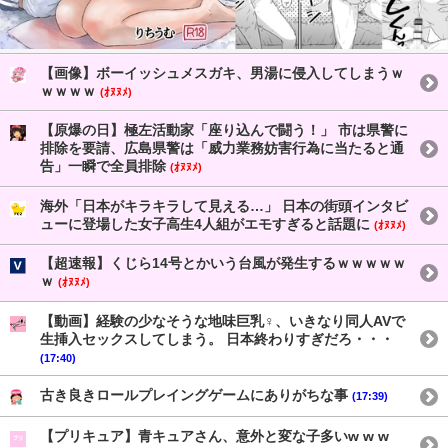
【画像】ボーイッシュメスガキ、男湯に侵入してしまうｗ
ｗｗｗｗ
(ｵﾇﾇﾒ)
【原爆の日】極左活動家「座り込んで闘う！」 市は県警に
排除を要請、広島県警は「威力業務妨害行為に当たると通
告」一瞬で全員排除
(ｵﾇﾇﾒ)
海外「日本がキラキラして見える…」 日本の街頭インタビ
ューに登場した女子高生4人組がエモすぎると話題に
(ｵﾇﾇﾒ)
【超速報】くじら14号とかいう台風が発生するｗｗｗｗｗ
ｗ
(ｵﾇﾇﾒ)
【動画】経験の少なそうな地味巨乳♀、いきなり同人AVで
生挿入セックスしてしまう。 日本終わりすぎだろ・・・
(17:40)
古き良きロールプレイングゲームにありがちな事
(17:39)
【プリキュア】青キュアさん、意外と変な子多いw w w