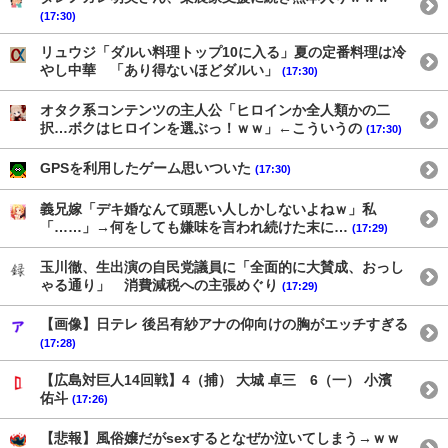
(17:30)
リュウジ「ダルい料理トップ10に入る」夏の定番料理は冷
やし中華 「あり得ないほどダルい」
(17:30)
オタク系コンテンツの主人公「ヒロインか全人類かの二
択…ボクはヒロインを選ぶっ！ｗｗ」←こういうの
(17:30)
GPSを利用したゲーム思いついた
(17:30)
義兄嫁「デキ婚なんて頭悪い人しかしないよねｗ」私
「……」→何をしても嫌味を言われ続けた末に…
(17:29)
玉川徹、生出演の自民党議員に「全面的に大賛成、おっし
ゃる通り」 消費減税への主張めぐり
(17:29)
【画像】日テレ 後呂有紗アナの仰向けの胸がエッチすぎる
(17:28)
【広島対巨人14回戦】4（捕） 大城 卓三 6（一） 小濱
佑斗
(17:26)
【悲報】風俗嬢だがsexするとなぜか泣いてしまう→ｗｗ