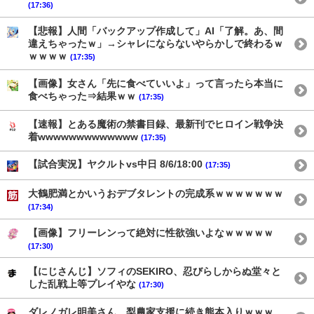
(17:36)
【悲報】人間「バックアップ作成して」AI「了解。あ、間
違えちゃったｗ」→シャレにならないやらかしで終わるｗ
ｗｗｗｗ
(17:35)
【画像】女さん「先に食べていいよ」って言ったら本当に
食べちゃった⇒結果ｗｗ
(17:35)
【速報】とある魔術の禁書目録、最新刊でヒロイン戦争決
着wwwwwwwwwwwww
(17:35)
【試合実況】ヤクルトvs中日 8/6/18:00
(17:35)
大鶴肥満とかいうおデブタレントの完成系ｗｗｗｗｗｗｗ
(17:34)
【画像】フリーレンって絶対に性欲強いよなｗｗｗｗｗ
(17:30)
【にじさんじ】ソフィのSEKIRO、忍びらしからぬ堂々と
した乱戦上等プレイやな
(17:30)
ダレノガレ明美さん、梨農家支援に続き熊本入りｗｗｗ