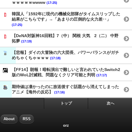
ｗｗｗｗｗwwww
(17:25)
韓国人「1592年に現代の機械化部隊がタイムスリップした
結果がこちらです」→「あまりの圧倒的な火力差‥」
(17:25)
【DeNA対阪神16回戦】7（中） 関根 大気 2（二） 中野
拓夢
(17:19)
【悲報】ダイの大冒険の六大団長、パワーバランスがガチ
めちゃくちゃｗｗｗ
(17:18)
【FF14】朗報！暗転演出で難しいと言われていたSwitch2
版のWoL討滅戦、問題なくクリア可能と判明
(17:17)
期待値は凄かったのに放送後すぐ話題から消えてしまった
アニメ【海外の反応】
(17:16)
トップ
次へ
About
RSS
orz