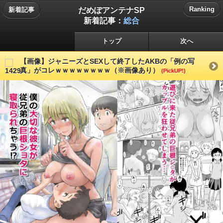
だめぽアンテナSP
Ranking
新着記事
新着記事：
総合
トップ
次へ
【画像】ジャニーズとSEXして終了したAKBの「例の写
真」がコレｗｗｗｗｗｗｗｗ（※画像あり）
(PickUP!)