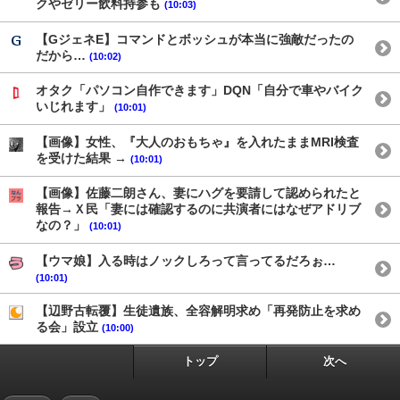
クやゼリー飲料持参も
(10:03)
【GジェネE】コマンドとボッシュが本当に強敵だったの
だから…
(10:02)
オタク「パソコン自作できます」DQN「自分で車やバイク
いじれます」
(10:01)
【画像】女性、『大人のおもちゃ』を入れたままMRI検査
を受けた結果 →
(10:01)
【画像】佐藤二朗さん、妻にハグを要請して認められたと
報告→Ｘ民「妻には確認するのに共演者にはなぜアドリブ
なの？」
(10:01)
【ウマ娘】入る時はノックしろって言ってるだろぉ…
(10:01)
【辺野古転覆】生徒遺族、全容解明求め「再発防止を求め
る会」設立
(10:00)
トップ
次へ