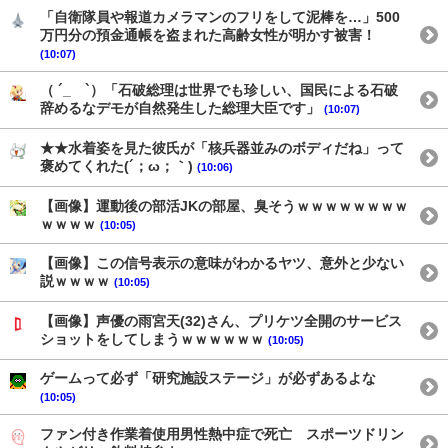
「自衛隊員や報道カメラマンのフリをして泥棒を…」500
万円分の預金通帳を盗まれた高齢女性が明かす被害！
(10:07)
（ ´_ゝ`）「石破総理は世界でも珍しい、国民による石破
辞めるなデモが自然発生した総理大臣です」
(10:07)
★★水着姿を見た彼氏が「核兵器並みのボディだね」って
褒めてくれた(´；ω；｀)
(10:06)
【画像】運動後の部活JKの部屋、臭そうｗｗｗｗｗｗｗｗ
ｗｗｗｗ
(10:05)
【画像】この信号表示の意味がわかるヤツ、意外と少ない
説ｗｗｗｗ
(10:05)
【画像】声優の雨宮天(32)さん、プリケツ全開のサービス
ショットをしてしまうｗｗｗｗｗｗ
(10:05)
ゲームって必ず「研究施設ステージ」が必ずあるよな
(10:05)
ファン付き作業着使用男性熱中症で死亡 スポーツドリン